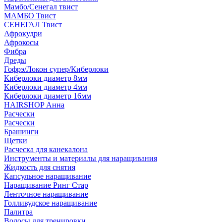
Мамбо/Сенегал твист
МАМБО Твист
СЕНЕГАЛ Твист
Афрокудри
Афрокосы
Фибра
Дреды
Гофрэ/Локон супер/Киберлоки
Киберлоки диаметр 8мм
Киберлоки диаметр 4мм
Киберлоки диаметр 16мм
HAIRSHOP Анна
Расчески
Расчески
Брашинги
Щетки
Расческа для канекалона
Инструменты и материалы для наращивания
Жидкость для снятия
Капсульное наращивание
Наращивание Ринг Стар
Ленточное наращивание
Голливудское наращивание
Палитра
Волосы для тренировки