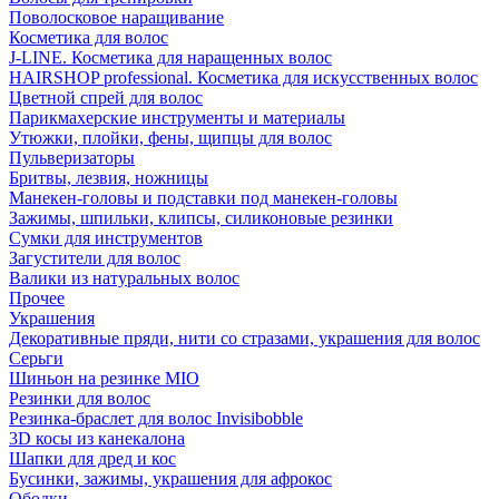
Поволосковое наращивание
Косметика для волос
J-LINE. Косметика для наращенных волос
HAIRSHOP professional. Косметика для искусственных волос
Цветной спрей для волос
Парикмахерские инструменты и материалы
Утюжки, плойки, фены, щипцы для волос
Пульверизаторы
Бритвы, лезвия, ножницы
Манекен-головы и подставки под манекен-головы
Зажимы, шпильки, клипсы, силиконовые резинки
Сумки для инструментов
Загустители для волос
Валики из натуральных волос
Прочее
Украшения
Декоративные пряди, нити со стразами, украшения для волос
Серьги
Шиньон на резинке MIO
Резинки для волос
Резинка-браслет для волос Invisibobble
3D косы из канекалона
Шапки для дред и кос
Бусинки, зажимы, украшения для афрокос
Ободки