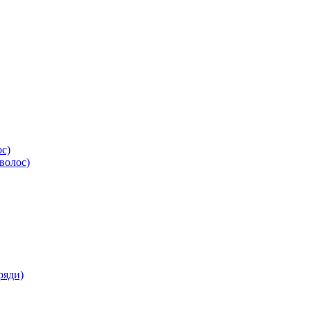
ос)
волос)
ряди)