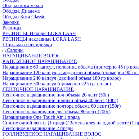
Ободки коса макси
Ободки. Диадема
Ободки Коса Classic
Заколки
Ресницы
РЕСНИЦЫ. Наборы LORA LASH
РЕСНИЦЫ накладные LORA LASH
Шпильки и невидимки
Салоны
НАРАЩИВАНИЕ ВОЛОС
КАПСУЛЬНОЕ НАРАЩИВАНИЕ
Наращивание 60 капсул, половина объема (примерно 45 гр вол
Наращивание 120 капсул, стандартный объем (примерно 90 гр. 
Наращивание 240 капсул (двойной объем 180 гр волос)
Наращивание 300 капсул (примерно 225 гр. волос)
ЛЕНТОЧНОЕ НАРАЩИВАНИЕ
Ленточное наращивание пол объема 20 лент (50г)
Ленточное наращивание полный объем 40 лент (100г)
Ленточное наращивание полтора объема 60 лент (150г)
Ленточное наращивание два обьема 80 лент (200г)
Наращивание One Touch Air 1 прядь
Снятие одной ленты (1 пряди)/ Замена клея на одной ленте (1 п
Ленточное наращивание 2 пряди
ГОЛЛИВУДСКОЕ НАРАЩИВАНИЕ ВОЛОС