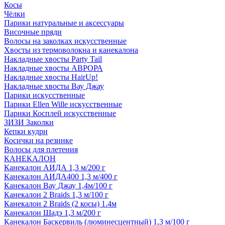
Косы
Чёлки
Парики натуральные и аксессуары
Височные пряди
Волосы на заколках искусственные
Хвосты из термоволокна и канекалона
Накладные хвосты Party Tail
Накладные хвосты АВРОРА
Накладные хвосты HairUp!
Накладные хвосты Вау Джау
Парики искусственные
Парики Ellen Wille искусственные
Парики Косплей искусственные
ЗИЗИ Заколки
Кепки кудри
Косички на резинке
Волосы для плетения
КАНЕКАЛОН
Канекалон АИДА 1,3 м/200 г
Канекалон АИДА400 1,3 м/400 г
Канекалон Вау Джау 1,4м/100 г
Канекалон 2 Braids 1,3 м/100 г
Канекалон 2 Braids (2 косы) 1.4м
Канекалон Шадэ 1,3 м/200 г
Канекалон Баскервиль (люминесцентный) 1,3 м/100 г