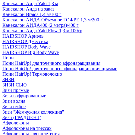
Канекалон Аида Yaki 1,3 м
Канекалон Аида на заказ
Канекалон Braids 1,4 м/100 г
Канекалон АИДА Объемное ГОФРЕ 1,3 м/200 г
Канекалон АИДА400 (2 метра)/400 г
Канекалон Аида Yaki Flow 1,3 м 100гр
HAIRSHOP Ариэль
HAIRSHOP Джессика
HAIRSHOP Body Wave
HAIRSHOP Big Body Wave
Пони
Пони HairUp! для точечного афронаращивания
Пони HairUp! для точечного афронаращивания прямые
Пони HairUp! Термоволокно
ЗИЗИ
ЗИЗИ СЬЮ
Зизи прямые
Зизи гофрированные
Зизи волна
Зизи омбре
Зизи "Жемчужная коллекция"
Зизи (ГРАДИЕНТ)
Афролоконы
Афролоконы на трессах
Афролоконы для вплетения