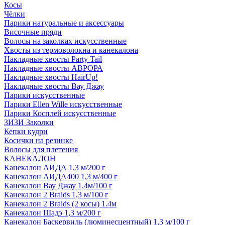
Косы
Чёлки
Парики натуральные и аксессуары
Височные пряди
Волосы на заколках искусственные
Хвосты из термоволокна и канекалона
Накладные хвосты Party Tail
Накладные хвосты АВРОРА
Накладные хвосты HairUp!
Накладные хвосты Вау Джау
Парики искусственные
Парики Ellen Wille искусственные
Парики Косплей искусственные
ЗИЗИ Заколки
Кепки кудри
Косички на резинке
Волосы для плетения
КАНЕКАЛОН
Канекалон АИДА 1,3 м/200 г
Канекалон АИДА400 1,3 м/400 г
Канекалон Вау Джау 1,4м/100 г
Канекалон 2 Braids 1,3 м/100 г
Канекалон 2 Braids (2 косы) 1.4м
Канекалон Шадэ 1,3 м/200 г
Канекалон Баскервиль (люминесцентный) 1,3 м/100 г