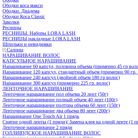
Ободки коса макси
Ободки. Диадема
Ободки Коса Classic
Заколки
Ресницы
РЕСНИЦЫ. Наборы LORA LASH
РЕСНИЦЫ накладные LORA LASH
Шпильки и невидимки
Салоны
НАРАЩИВАНИЕ ВОЛОС
КАПСУЛЬНОЕ НАРАЩИВАНИЕ
Наращивание 60 капсул, половина объема (примерно 45 гр вол
Наращивание 120 капсул, стандартный объем (примерно 90 гр. 
Наращивание 240 капсул (двойной объем 180 гр волос)
Наращивание 300 капсул (примерно 225 гр. волос)
ЛЕНТОЧНОЕ НАРАЩИВАНИЕ
Ленточное наращивание пол объема 20 лент (50г)
Ленточное наращивание полный объем 40 лент (100г)
Ленточное наращивание полтора объема 60 лент (150г)
Ленточное наращивание два обьема 80 лент (200г)
Наращивание One Touch Air 1 прядь
Снятие одной ленты (1 пряди)/ Замена клея на одной ленте (1 п
Ленточное наращивание 2 пряди
ГОЛЛИВУДСКОЕ НАРАЩИВАНИЕ ВОЛОС