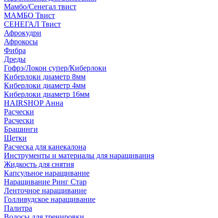
Мамбо/Сенегал твист
МАМБО Твист
СЕНЕГАЛ Твист
Афрокудри
Афрокосы
Фибра
Дреды
Гофрэ/Локон супер/Киберлоки
Киберлоки диаметр 8мм
Киберлоки диаметр 4мм
Киберлоки диаметр 16мм
HAIRSHOP Анна
Расчески
Расчески
Брашинги
Щетки
Расческа для канекалона
Инструменты и материалы для наращивания
Жидкость для снятия
Капсульное наращивание
Наращивание Ринг Стар
Ленточное наращивание
Голливудское наращивание
Палитра
Волосы для тренировки