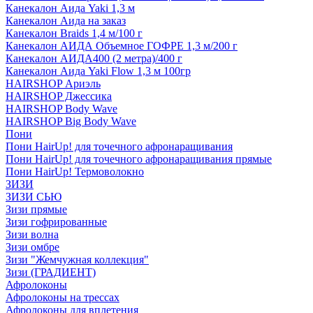
Канекалон Аида Yaki 1,3 м
Канекалон Аида на заказ
Канекалон Braids 1,4 м/100 г
Канекалон АИДА Объемное ГОФРЕ 1,3 м/200 г
Канекалон АИДА400 (2 метра)/400 г
Канекалон Аида Yaki Flow 1,3 м 100гр
HAIRSHOP Ариэль
HAIRSHOP Джессика
HAIRSHOP Body Wave
HAIRSHOP Big Body Wave
Пони
Пони HairUp! для точечного афронаращивания
Пони HairUp! для точечного афронаращивания прямые
Пони HairUp! Термоволокно
ЗИЗИ
ЗИЗИ СЬЮ
Зизи прямые
Зизи гофрированные
Зизи волна
Зизи омбре
Зизи "Жемчужная коллекция"
Зизи (ГРАДИЕНТ)
Афролоконы
Афролоконы на трессах
Афролоконы для вплетения