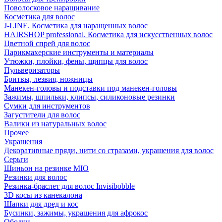
Поволосковое наращивание
Косметика для волос
J-LINE. Косметика для наращенных волос
HAIRSHOP professional. Косметика для искусственных волос
Цветной спрей для волос
Парикмахерские инструменты и материалы
Утюжки, плойки, фены, щипцы для волос
Пульверизаторы
Бритвы, лезвия, ножницы
Манекен-головы и подставки под манекен-головы
Зажимы, шпильки, клипсы, силиконовые резинки
Сумки для инструментов
Загустители для волос
Валики из натуральных волос
Прочее
Украшения
Декоративные пряди, нити со стразами, украшения для волос
Серьги
Шиньон на резинке MIO
Резинки для волос
Резинка-браслет для волос Invisibobble
3D косы из канекалона
Шапки для дред и кос
Бусинки, зажимы, украшения для афрокос
Ободки