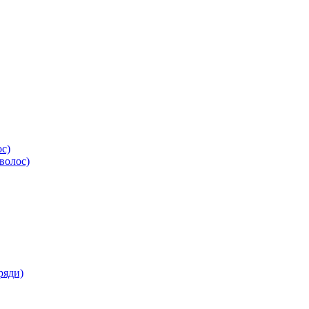
ос)
волос)
ряди)