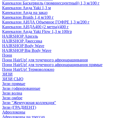
Канекалон Баскервиль (люминесцентный) 1,3 м/100 г
Канекалон Аида Yaki 1,3 м
Канекалон Аида на заказ
Канекалон Braids 1,4 м/100 г
Канекалон АИДА Объемное ГОФРЕ 1,3 м/200 г
Канекалон АИДА400 (2 метра)/400 г
Канекалон Аида Yaki Flow 1,3 м 100гр
HAIRSHOP Ариэль
HAIRSHOP Джессика
HAIRSHOP Body Wave
HAIRSHOP Big Body Wave
Пони
Пони HairUp! для точечного афронаращивания
Пони HairUp! для точечного афронаращивания прямые
Пони HairUp! Термоволокно
ЗИЗИ
ЗИЗИ СЬЮ
Зизи прямые
Зизи гофрированные
Зизи волна
Зизи омбре
Зизи "Жемчужная коллекция"
Зизи (ГРАДИЕНТ)
Афролоконы
Афролоконы на трессах