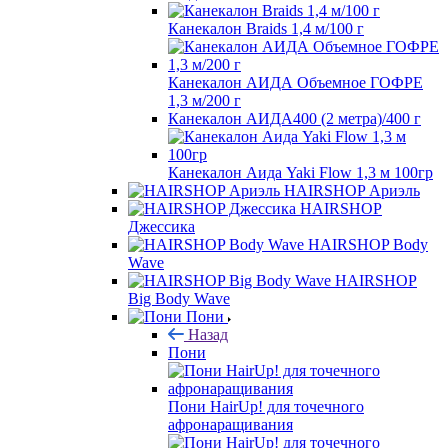
Канекалон Braids 1,4 м/100 г
Канекалон АИДА Объемное ГОФРЕ
1,3 м/200 г
Канекалон АИДА400 (2 метра)/400 г
Канекалон Аида Yaki Flow 1,3 м 100гр
HAIRSHOP Ариэль
HAIRSHOP
Джессика
HAIRSHOP Body
Wave
HAIRSHOP
Big Body Wave
Пони
Назад
Пони
Пони HairUp! для точечного
афронаращивания