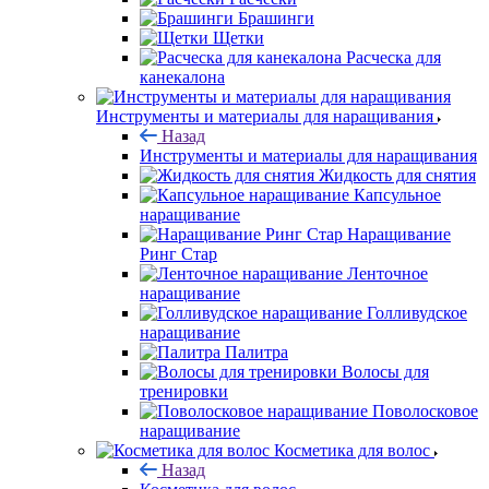
Брашинги
Щетки
Расческа для
канекалона
Инструменты и материалы для наращивания
Назад
Инструменты и материалы для наращивания
Жидкость для снятия
Капсульное
наращивание
Наращивание
Ринг Стар
Ленточное
наращивание
Голливудское
наращивание
Палитра
Волосы для
тренировки
Поволосковое
наращивание
Косметика для волос
Назад