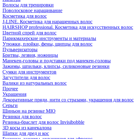
Волосы для тренировки
Поволосковое наращивание
Косметика для волос
J-LINE. Косметика для наращенных волос
HAIRSHOP professional. Косметика для искусственных волос
Цветной спрей для волос
Парикмахерские инструменты и материалы
Утюжки, плойки, фены, щипцы для волос
Пульверизаторы
Бритвы, лезвия, ножницы
Манекен-головы и подставки под манекен-головы
Зажимы, шпильки, клипсы, силиконовые резинки
Сумки для инструментов
Загустители для волос
Валики из натуральных волос
Прочее
Украшения
Декоративные пряди, нити со стразами, украшения для волос
Серьги
Шиньон на резинке MIO
Резинки для волос
Резинка-браслет для волос Invisibobble
3D косы из канекалона
Шапки для дред и кос
Бусинки, зажимы, украшения для афрокос