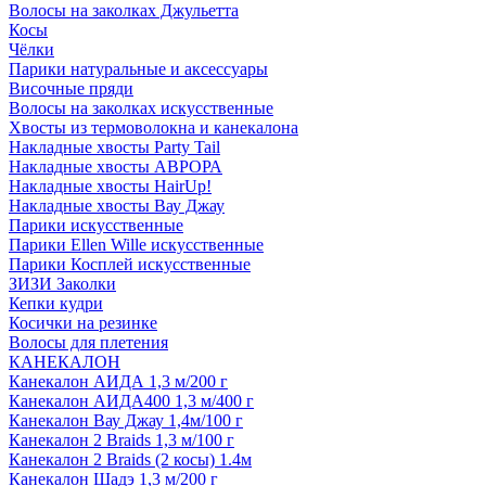
Волосы на заколках Джульетта
Косы
Чёлки
Парики натуральные и аксессуары
Височные пряди
Волосы на заколках искусственные
Хвосты из термоволокна и канекалона
Накладные хвосты Party Tail
Накладные хвосты АВРОРА
Накладные хвосты HairUp!
Накладные хвосты Вау Джау
Парики искусственные
Парики Ellen Wille искусственные
Парики Косплей искусственные
ЗИЗИ Заколки
Кепки кудри
Косички на резинке
Волосы для плетения
КАНЕКАЛОН
Канекалон АИДА 1,3 м/200 г
Канекалон АИДА400 1,3 м/400 г
Канекалон Вау Джау 1,4м/100 г
Канекалон 2 Braids 1,3 м/100 г
Канекалон 2 Braids (2 косы) 1.4м
Канекалон Шадэ 1,3 м/200 г