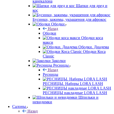
канекалона
Шапки для дред и
кос
Бусинки, зажимы, украшения для афрокос
Ободки
Назад
Ободки
Ободки коса
макси
Ободки. Диадема
Ободки Коса
Classic
Заколки
Ресницы
Назад
Ресницы
РЕСНИЦЫ. Наборы LORA LASH
РЕСНИЦЫ накладные LORA LASH
Шпильки и
невидимки
Салоны
Назад