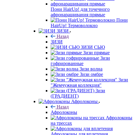
Пони HairUp! для точечного
афронаращивания прямые
Пони
HairUp! Термоволокно
ЗИЗИ
Назад
ЗИЗИ
ЗИЗИ СЬЮ
Зизи прямые
Зизи
гофрированные
Зизи волна
Зизи омбре
Зизи
"Жемчужная коллекция"
Зизи
(ГРАДИЕНТ)
Афролоконы
Назад
Афролоконы
Афролоконы
на трессах
Афролоконы для вплетения