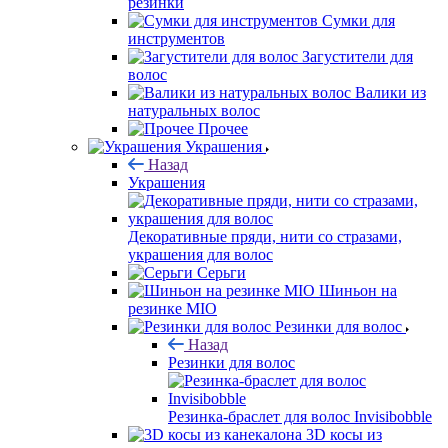
резинки
Сумки для
инструментов
Загустители для
волос
Валики из
натуральных волос
Прочее
Украшения
Назад
Украшения
Декоративные пряди, нити со стразами,
украшения для волос
Серьги
Шиньон на
резинке MIO
Резинки для волос
Назад
Резинки для волос
Резинка-браслет для волос Invisibobble
3D косы из