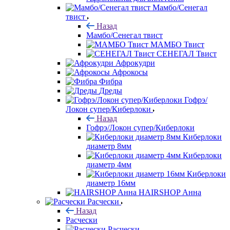
Мамбо/Сенегал
твист
Назад
Мамбо/Сенегал твист
МАМБО Твист
СЕНЕГАЛ Твист
Афрокудри
Афрокосы
Фибра
Дреды
Гофрэ/
Локон супер/Киберлоки
Назад
Гофрэ/Локон супер/Киберлоки
Киберлоки
диаметр 8мм
Киберлоки
диаметр 4мм
Киберлоки
диаметр 16мм
HAIRSHOP Анна
Расчески
Назад
Расчески
Расчески