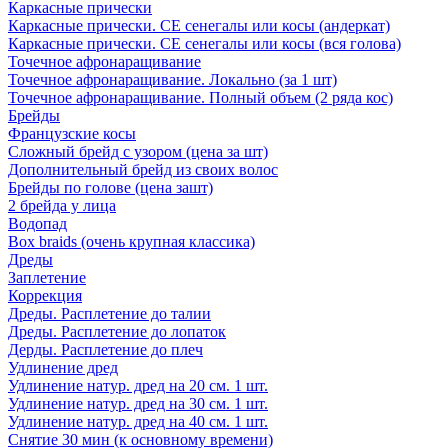
Каркасные прически
Каркасные прически. СЕ сенегалы или косы (андеркат)
Каркасные прически. СЕ сенегалы или косы (вся голова)
Точечное афронаращивание
Точечное афронаращивание. Локально (за 1 шт)
Точечное афронаращивание. Полный объем (2 ряда кос)
Брейды
Французские косы
Сложный брейд с узором (цена за шт)
Дополнительный брейд из своих волос
Брейды по голове (цена зашт)
2 брейда у лица
Водопад
Box braids (очень крупная классика)
Дреды
Заплетение
Коррекция
Дреды. Расплетение до талии
Дреды. Расплетение до лопаток
Дерды. Расплетение до плеч
Удлинение дред
Удлинение натур. дред на 20 см. 1 шт.
Удлинение натур. дред на 30 см. 1 шт.
Удлинение натур. дред на 40 см. 1 шт.
Снятие 30 мин (к основному времени)