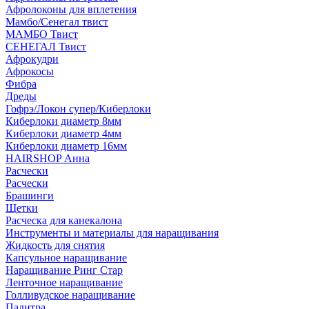
Афролоконы для вплетения
Мамбо/Сенегал твист
МАМБО Твист
СЕНЕГАЛ Твист
Афрокудри
Афрокосы
Фибра
Дреды
Гофрэ/Локон супер/Киберлоки
Киберлоки диаметр 8мм
Киберлоки диаметр 4мм
Киберлоки диаметр 16мм
HAIRSHOP Анна
Расчески
Расчески
Брашинги
Щетки
Расческа для канекалона
Инструменты и материалы для наращивания
Жидкость для снятия
Капсульное наращивание
Наращивание Ринг Стар
Ленточное наращивание
Голливудское наращивание
Палитра