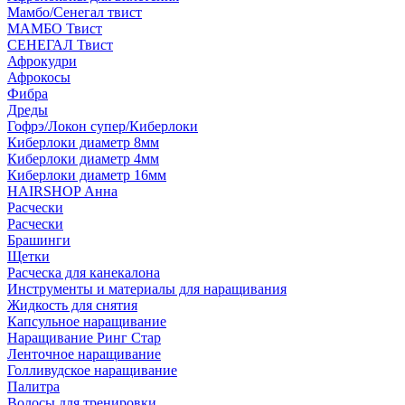
Мамбо/Сенегал твист
МАМБО Твист
СЕНЕГАЛ Твист
Афрокудри
Афрокосы
Фибра
Дреды
Гофрэ/Локон супер/Киберлоки
Киберлоки диаметр 8мм
Киберлоки диаметр 4мм
Киберлоки диаметр 16мм
HAIRSHOP Анна
Расчески
Расчески
Брашинги
Щетки
Расческа для канекалона
Инструменты и материалы для наращивания
Жидкость для снятия
Капсульное наращивание
Наращивание Ринг Стар
Ленточное наращивание
Голливудское наращивание
Палитра
Волосы для тренировки