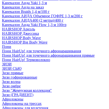
Канекалон Аида Yaki 1,3 м
Канекалон Аида на заказ
Канекалон Braids 1,4 м/100 г
Канекалон АИДА Объемное ГОФРЕ 1,3 м/200 г
Канекалон АИДА400 (2 метра)/400 г
Канекалон Аида Yaki Flow 1,3 м 100гр
HAIRSHOP Ариэль
HAIRSHOP Джессика
HAIRSHOP Body Wave
HAIRSHOP Big Body Wave
Пони
Пони HairUp! для точечного афронаращивания
Пони HairUp! для точечного афронаращивания прямые
Пони HairUp! Термоволокно
ЗИЗИ
ЗИЗИ СЬЮ
Зизи прямые
Зизи гофрированные
Зизи волна
Зизи омбре
Зизи "Жемчужная коллекция"
Зизи (ГРАДИЕНТ)
Афролоконы
Афролоконы на трессах
Афролоконы для вплетения