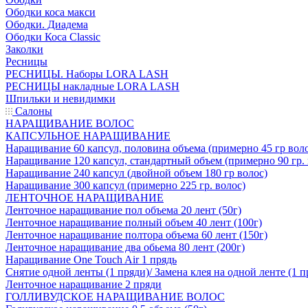
Ободки коса макси
Ободки. Диадема
Ободки Коса Classic
Заколки
Ресницы
РЕСНИЦЫ. Наборы LORA LASH
РЕСНИЦЫ накладные LORA LASH
Шпильки и невидимки
Салоны
НАРАЩИВАНИЕ ВОЛОС
КАПСУЛЬНОЕ НАРАЩИВАНИЕ
Наращивание 60 капсул, половина объема (примерно 45 гр вол
Наращивание 120 капсул, стандартный объем (примерно 90 гр. 
Наращивание 240 капсул (двойной объем 180 гр волос)
Наращивание 300 капсул (примерно 225 гр. волос)
ЛЕНТОЧНОЕ НАРАЩИВАНИЕ
Ленточное наращивание пол объема 20 лент (50г)
Ленточное наращивание полный объем 40 лент (100г)
Ленточное наращивание полтора объема 60 лент (150г)
Ленточное наращивание два обьема 80 лент (200г)
Наращивание One Touch Air 1 прядь
Снятие одной ленты (1 пряди)/ Замена клея на одной ленте (1 п
Ленточное наращивание 2 пряди
ГОЛЛИВУДСКОЕ НАРАЩИВАНИЕ ВОЛОС