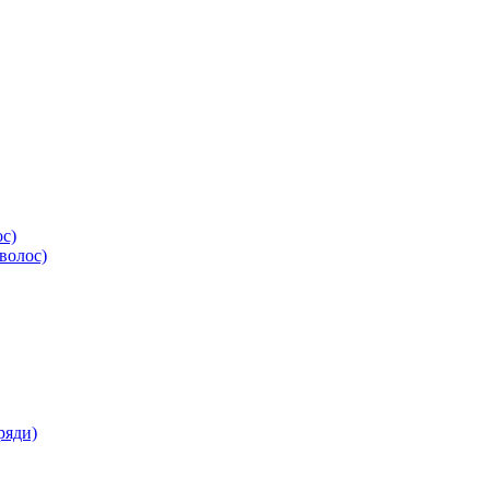
ос)
волос)
ряди)