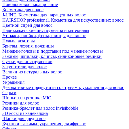
Поволосковое наращивание
Косметика для волос
J-LINE. Косметика для наращенных волос
HAIRSHOP professional. Косметика для искусственных волос
Цветной спрей для волос
Парикмахерские инструменты и материалы
Утюжки, плойки, фены, щипцы для волос
Пульверизаторы
Бритвы, лезвия, ножницы
Манекен-головы и подставки под манекен-головы
Зажимы, шпильки, клипсы, силиконовые резинки
Сумки для инструментов
Загустители для волос
Валики из натуральных волос
Прочее
Украшения
Декоративные пряди, нити со стразами, украшения для волос
Серьги
Шиньон на резинке MIO
Резинки для волос
Резинка-браслет для волос Invisibobble
3D косы из канекалона
Шапки для дред и кос
Бусинки, зажимы, украшения для афрокос
Ободки