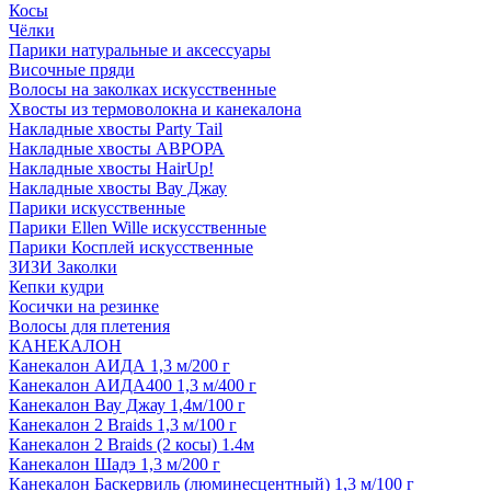
Косы
Чёлки
Парики натуральные и аксессуары
Височные пряди
Волосы на заколках искусственные
Хвосты из термоволокна и канекалона
Накладные хвосты Party Tail
Накладные хвосты АВРОРА
Накладные хвосты HairUp!
Накладные хвосты Вау Джау
Парики искусственные
Парики Ellen Wille искусственные
Парики Косплей искусственные
ЗИЗИ Заколки
Кепки кудри
Косички на резинке
Волосы для плетения
КАНЕКАЛОН
Канекалон АИДА 1,3 м/200 г
Канекалон АИДА400 1,3 м/400 г
Канекалон Вау Джау 1,4м/100 г
Канекалон 2 Braids 1,3 м/100 г
Канекалон 2 Braids (2 косы) 1.4м
Канекалон Шадэ 1,3 м/200 г
Канекалон Баскервиль (люминесцентный) 1,3 м/100 г