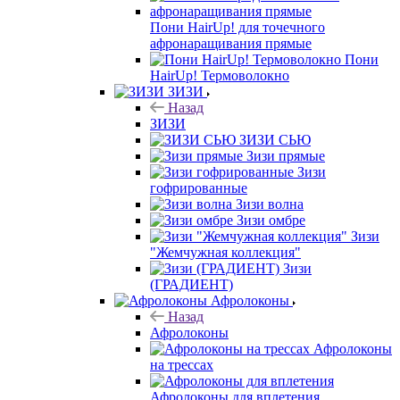
Пони HairUp! для точечного
афронаращивания прямые
Пони
HairUp! Термоволокно
ЗИЗИ
Назад
ЗИЗИ
ЗИЗИ СЬЮ
Зизи прямые
Зизи
гофрированные
Зизи волна
Зизи омбре
Зизи
"Жемчужная коллекция"
Зизи
(ГРАДИЕНТ)
Афролоконы
Назад
Афролоконы
Афролоконы
на трессах
Афролоконы для вплетения