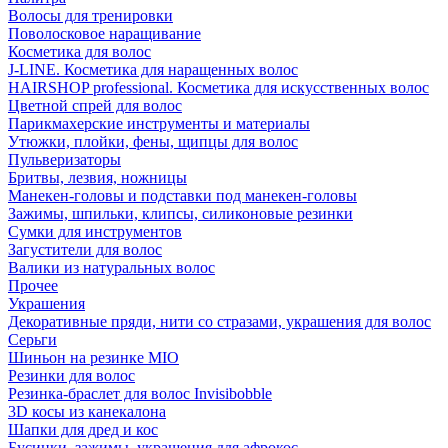
Волосы для тренировки
Поволосковое наращивание
Косметика для волос
J-LINE. Косметика для наращенных волос
HAIRSHOP professional. Косметика для искусственных волос
Цветной спрей для волос
Парикмахерские инструменты и материалы
Утюжки, плойки, фены, щипцы для волос
Пульверизаторы
Бритвы, лезвия, ножницы
Манекен-головы и подставки под манекен-головы
Зажимы, шпильки, клипсы, силиконовые резинки
Сумки для инструментов
Загустители для волос
Валики из натуральных волос
Прочее
Украшения
Декоративные пряди, нити со стразами, украшения для волос
Серьги
Шиньон на резинке MIO
Резинки для волос
Резинка-браслет для волос Invisibobble
3D косы из канекалона
Шапки для дред и кос
Бусинки, зажимы, украшения для афрокос