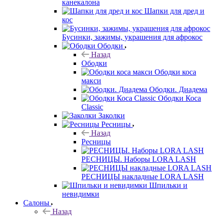
канекалона
Шапки для дред и
кос
Бусинки, зажимы, украшения для афрокос
Ободки
Назад
Ободки
Ободки коса
макси
Ободки. Диадема
Ободки Коса
Classic
Заколки
Ресницы
Назад
Ресницы
РЕСНИЦЫ. Наборы LORA LASH
РЕСНИЦЫ накладные LORA LASH
Шпильки и
невидимки
Салоны
Назад