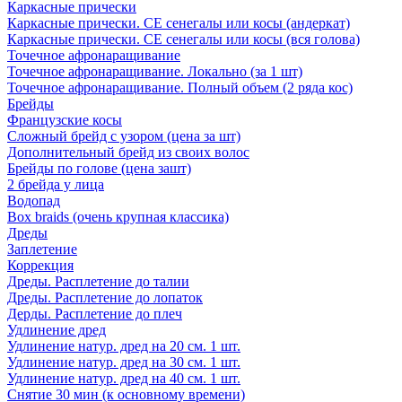
Каркасные прически
Каркасные прически. СЕ сенегалы или косы (андеркат)
Каркасные прически. СЕ сенегалы или косы (вся голова)
Точечное афронаращивание
Точечное афронаращивание. Локально (за 1 шт)
Точечное афронаращивание. Полный объем (2 ряда кос)
Брейды
Французские косы
Сложный брейд с узором (цена за шт)
Дополнительный брейд из своих волос
Брейды по голове (цена зашт)
2 брейда у лица
Водопад
Box braids (очень крупная классика)
Дреды
Заплетение
Коррекция
Дреды. Расплетение до талии
Дреды. Расплетение до лопаток
Дерды. Расплетение до плеч
Удлинение дред
Удлинение натур. дред на 20 см. 1 шт.
Удлинение натур. дред на 30 см. 1 шт.
Удлинение натур. дред на 40 см. 1 шт.
Снятие 30 мин (к основному времени)