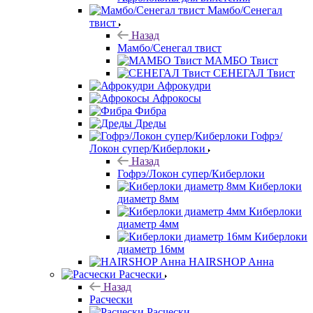
Мамбо/Сенегал
твист
Назад
Мамбо/Сенегал твист
МАМБО Твист
СЕНЕГАЛ Твист
Афрокудри
Афрокосы
Фибра
Дреды
Гофрэ/
Локон супер/Киберлоки
Назад
Гофрэ/Локон супер/Киберлоки
Киберлоки
диаметр 8мм
Киберлоки
диаметр 4мм
Киберлоки
диаметр 16мм
HAIRSHOP Анна
Расчески
Назад
Расчески
Расчески