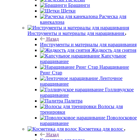
Брашинги
Щетки
Расческа для
канекалона
Инструменты и материалы для наращивания
Назад
Инструменты и материалы для наращивания
Жидкость для снятия
Капсульное
наращивание
Наращивание
Ринг Стар
Ленточное
наращивание
Голливудское
наращивание
Палитра
Волосы для
тренировки
Поволосковое
наращивание
Косметика для волос
Назад