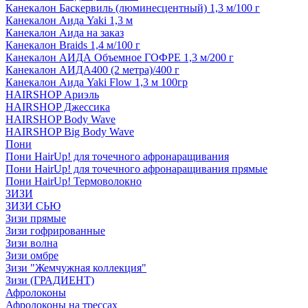
Канекалон Баскервиль (люминесцентный) 1,3 м/100 г
Канекалон Аида Yaki 1,3 м
Канекалон Аида на заказ
Канекалон Braids 1,4 м/100 г
Канекалон АИДА Объемное ГОФРЕ 1,3 м/200 г
Канекалон АИДА400 (2 метра)/400 г
Канекалон Аида Yaki Flow 1,3 м 100гр
HAIRSHOP Ариэль
HAIRSHOP Джессика
HAIRSHOP Body Wave
HAIRSHOP Big Body Wave
Пони
Пони HairUp! для точечного афронаращивания
Пони HairUp! для точечного афронаращивания прямые
Пони HairUp! Термоволокно
ЗИЗИ
ЗИЗИ СЬЮ
Зизи прямые
Зизи гофрированные
Зизи волна
Зизи омбре
Зизи "Жемчужная коллекция"
Зизи (ГРАДИЕНТ)
Афролоконы
Афролоконы на трессах