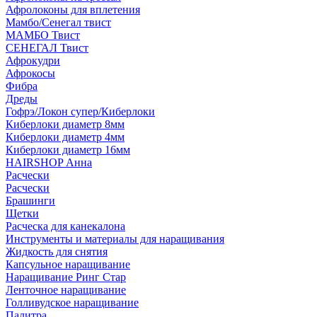
Афролоконы для вплетения
Мамбо/Сенегал твист
МАМБО Твист
СЕНЕГАЛ Твист
Афрокудри
Афрокосы
Фибра
Дреды
Гофрэ/Локон супер/Киберлоки
Киберлоки диаметр 8мм
Киберлоки диаметр 4мм
Киберлоки диаметр 16мм
HAIRSHOP Анна
Расчески
Расчески
Брашинги
Щетки
Расческа для канекалона
Инструменты и материалы для наращивания
Жидкость для снятия
Капсульное наращивание
Наращивание Ринг Стар
Ленточное наращивание
Голливудское наращивание
Палитра