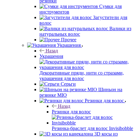
резинки
Сумки для
инструментов
Загустители для
волос
Валики из
натуральных волос
Прочее
Украшения
Назад
Украшения
Декоративные пряди, нити со стразами,
украшения для волос
Серьги
Шиньон на
резинке MIO
Резинки для волос
Назад
Резинки для волос
Резинка-браслет для волос Invisibobble
3D косы из