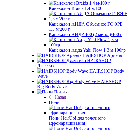
Канекалон Braids 1,4 м/100 г
Канекалон АИДА Объемное ГОФРЕ
1,3 м/200 г
Канекалон АИДА400 (2 метра)/400 г
Канекалон Аида Yaki Flow 1,3 м 100гр
HAIRSHOP Ариэль
HAIRSHOP
Джессика
HAIRSHOP Body
Wave
HAIRSHOP
Big Body Wave
Пони
Назад
Пони
Пони HairUp! для точечного
афронаращивания