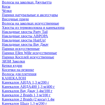
Волосы на заколках Джульетта
Косы
Чёлки
Парики натуральные и аксессуары
Височные пряди
Волосы на заколках искусственные
Хвосты из термоволокна и канекалона
Накладные хвосты Party Tail
Накладные хвосты АВРОРА
Накладные хвосты HairUp!
Накладные хвосты Вау Джау
Парики искусственные
Парики Ellen Wille искусственные
Парики Косплей искусственные
ЗИЗИ Заколки
Кепки кудри
Косички на резинке
Волосы для плетения
КАНЕКАЛОН
Канекалон АИДА 1,3 м/200 г
Канекалон АИДА400 1,3 м/400 г
Канекалон Вау Джау 1,4м/100 г
Канекалон 2 Braids 1,3 м/100 г
Канекалон 2 Braids (2 косы) 1.4м
Канекалон Шадэ 1,3 м/200 г