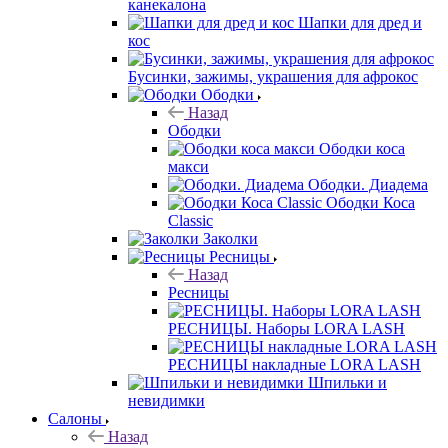
канекалона
Шапки для дред и
кос
Бусинки, зажимы, украшения для афрокос
Ободки
Назад
Ободки
Ободки коса
макси
Ободки. Диадема
Ободки Коса
Classic
Заколки
Ресницы
Назад
Ресницы
РЕСНИЦЫ. Наборы LORA LASH
РЕСНИЦЫ накладные LORA LASH
Шпильки и
невидимки
Салоны
Назад