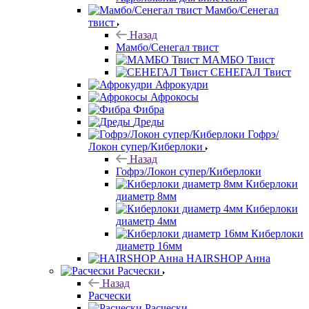
Мамбо/Сенегал
твист
Назад
Мамбо/Сенегал твист
МАМБО Твист
СЕНЕГАЛ Твист
Афрокудри
Афрокосы
Фибра
Дреды
Гофрэ/
Локон супер/Киберлоки
Назад
Гофрэ/Локон супер/Киберлоки
Киберлоки
диаметр 8мм
Киберлоки
диаметр 4мм
Киберлоки
диаметр 16мм
HAIRSHOP Анна
Расчески
Назад
Расчески
Расчески