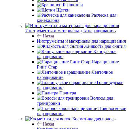
Брашинги
Щетки
Расческа для
канекалона
Инструменты и материалы для наращивания
Назад
Инструменты и материалы для наращивания
Жидкость для снятия
Капсульное
наращивание
Наращивание
Ринг Стар
Ленточное
наращивание
Голливудское
наращивание
Палитра
Волосы для
тренировки
Поволосковое
наращивание
Косметика для волос
Назад