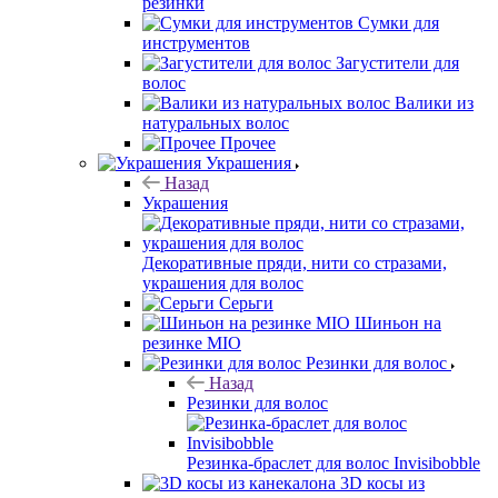
резинки
Сумки для
инструментов
Загустители для
волос
Валики из
натуральных волос
Прочее
Украшения
Назад
Украшения
Декоративные пряди, нити со стразами,
украшения для волос
Серьги
Шиньон на
резинке MIO
Резинки для волос
Назад
Резинки для волос
Резинка-браслет для волос Invisibobble
3D косы из