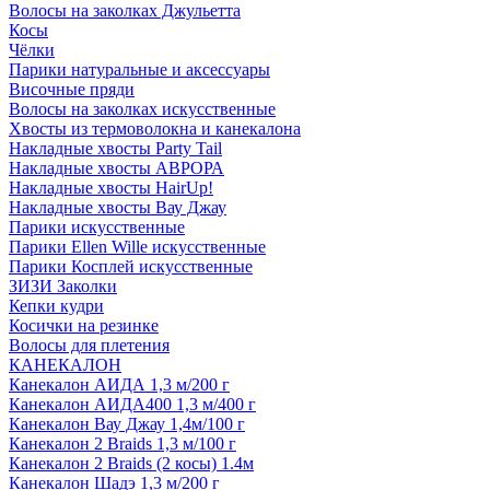
Волосы на заколках Джульетта
Косы
Чёлки
Парики натуральные и аксессуары
Височные пряди
Волосы на заколках искусственные
Хвосты из термоволокна и канекалона
Накладные хвосты Party Tail
Накладные хвосты АВРОРА
Накладные хвосты HairUp!
Накладные хвосты Вау Джау
Парики искусственные
Парики Ellen Wille искусственные
Парики Косплей искусственные
ЗИЗИ Заколки
Кепки кудри
Косички на резинке
Волосы для плетения
КАНЕКАЛОН
Канекалон АИДА 1,3 м/200 г
Канекалон АИДА400 1,3 м/400 г
Канекалон Вау Джау 1,4м/100 г
Канекалон 2 Braids 1,3 м/100 г
Канекалон 2 Braids (2 косы) 1.4м
Канекалон Шадэ 1,3 м/200 г