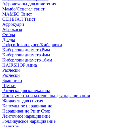
Афролоконы для вплетения
Мамбо/Сенегал твист
МАМБО Твист
СЕНЕГАЛ Твист
Афрокудри
Афрокосы
Фибра
Дреды
Гофрэ/Локон супер/Киберлоки
Киберлоки диаметр 8мм
Киберлоки диаметр 4мм
Киберлоки диаметр 16мм
HAIRSHOP Анна
Расчески
Расчески
Брашинги
Щетки
Расческа для канекалона
Инструменты и материалы для наращивания
Жидкость для снятия
Капсульное наращивание
Наращивание Ринг Стар
Ленточное наращивание
Голливудское наращивание
Палитра