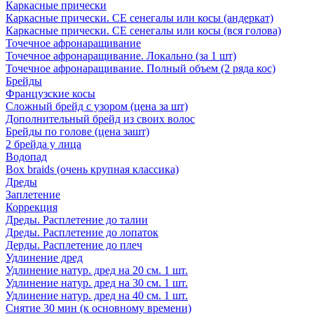
Каркасные прически
Каркасные прически. СЕ сенегалы или косы (андеркат)
Каркасные прически. СЕ сенегалы или косы (вся голова)
Точечное афронаращивание
Точечное афронаращивание. Локально (за 1 шт)
Точечное афронаращивание. Полный объем (2 ряда кос)
Брейды
Французские косы
Сложный брейд с узором (цена за шт)
Дополнительный брейд из своих волос
Брейды по голове (цена зашт)
2 брейда у лица
Водопад
Box braids (очень крупная классика)
Дреды
Заплетение
Коррекция
Дреды. Расплетение до талии
Дреды. Расплетение до лопаток
Дерды. Расплетение до плеч
Удлинение дред
Удлинение натур. дред на 20 см. 1 шт.
Удлинение натур. дред на 30 см. 1 шт.
Удлинение натур. дред на 40 см. 1 шт.
Снятие 30 мин (к основному времени)