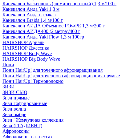
Канекалон Баскервиль (люминесцентный) 1,3 м/100 г
Канекалон Аида Yaki 1,3 м
Канекалон Аида на заказ
Канекалон Braids 1,4 м/100 г
Канекалон АИДА Объемное ГОФРЕ 1,3 м/200 г
Канекалон АИДА400 (2 метра)/400 г
Канекалон Аида Yaki Flow 1,3 м 100гр
HAIRSHOP Ариэль
HAIRSHOP Джессика
HAIRSHOP Body Wave
HAIRSHOP Big Body Wave
Пони
Пони HairUp! для точечного афронаращивания
Пони HairUp! для точечного афронаращивания прямые
Пони HairUp! Термоволокно
ЗИЗИ
ЗИЗИ СЬЮ
Зизи прямые
Зизи гофрированные
Зизи волна
Зизи омбре
Зизи "Жемчужная коллекция"
Зизи (ГРАДИЕНТ)
Афролоконы
Афролоконы на трессах