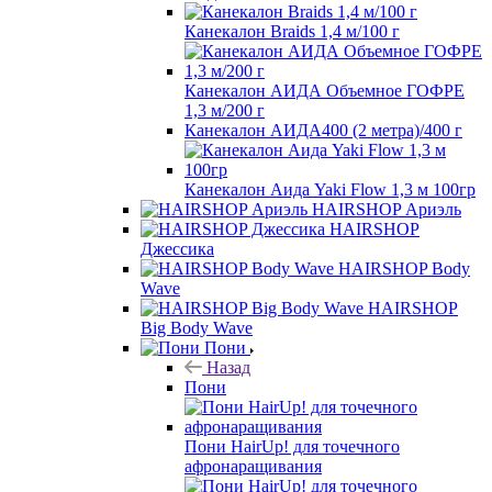
Канекалон Braids 1,4 м/100 г
Канекалон АИДА Объемное ГОФРЕ
1,3 м/200 г
Канекалон АИДА400 (2 метра)/400 г
Канекалон Аида Yaki Flow 1,3 м 100гр
HAIRSHOP Ариэль
HAIRSHOP
Джессика
HAIRSHOP Body
Wave
HAIRSHOP
Big Body Wave
Пони
Назад
Пони
Пони HairUp! для точечного
афронаращивания