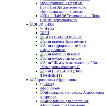
Пони HairUp! для точечного
афронаращивания прямые
Пони
HairUp! Термоволокно
ЗИЗИ
Назад
ЗИЗИ
ЗИЗИ СЬЮ
Зизи прямые
Зизи
гофрированные
Зизи волна
Зизи омбре
Зизи
"Жемчужная коллекция"
Зизи
(ГРАДИЕНТ)
Афролоконы
Назад
Афролоконы
Афролоконы
на трессах
Афролоконы для вплетения