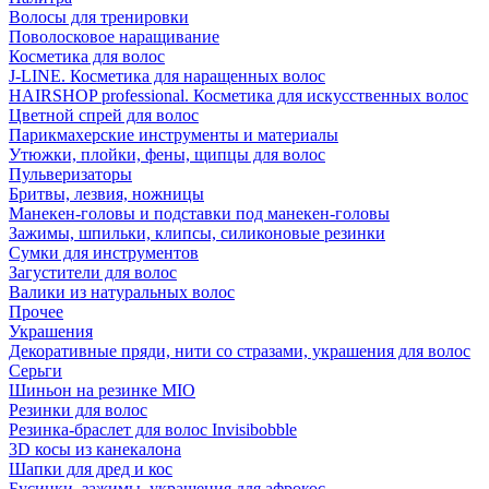
Волосы для тренировки
Поволосковое наращивание
Косметика для волос
J-LINE. Косметика для наращенных волос
HAIRSHOP professional. Косметика для искусственных волос
Цветной спрей для волос
Парикмахерские инструменты и материалы
Утюжки, плойки, фены, щипцы для волос
Пульверизаторы
Бритвы, лезвия, ножницы
Манекен-головы и подставки под манекен-головы
Зажимы, шпильки, клипсы, силиконовые резинки
Сумки для инструментов
Загустители для волос
Валики из натуральных волос
Прочее
Украшения
Декоративные пряди, нити со стразами, украшения для волос
Серьги
Шиньон на резинке MIO
Резинки для волос
Резинка-браслет для волос Invisibobble
3D косы из канекалона
Шапки для дред и кос
Бусинки, зажимы, украшения для афрокос