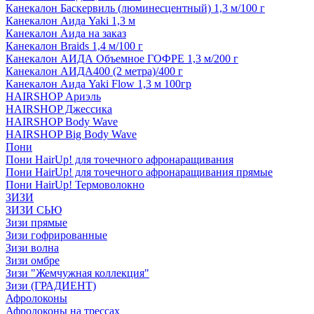
Канекалон Баскервиль (люминесцентный) 1,3 м/100 г
Канекалон Аида Yaki 1,3 м
Канекалон Аида на заказ
Канекалон Braids 1,4 м/100 г
Канекалон АИДА Объемное ГОФРЕ 1,3 м/200 г
Канекалон АИДА400 (2 метра)/400 г
Канекалон Аида Yaki Flow 1,3 м 100гр
HAIRSHOP Ариэль
HAIRSHOP Джессика
HAIRSHOP Body Wave
HAIRSHOP Big Body Wave
Пони
Пони HairUp! для точечного афронаращивания
Пони HairUp! для точечного афронаращивания прямые
Пони HairUp! Термоволокно
ЗИЗИ
ЗИЗИ СЬЮ
Зизи прямые
Зизи гофрированные
Зизи волна
Зизи омбре
Зизи "Жемчужная коллекция"
Зизи (ГРАДИЕНТ)
Афролоконы
Афролоконы на трессах