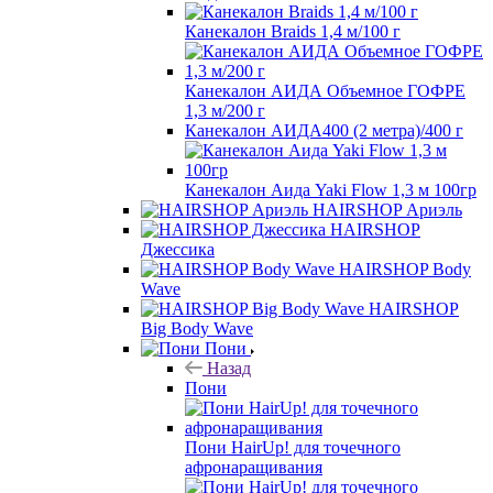
Канекалон Braids 1,4 м/100 г
Канекалон АИДА Объемное ГОФРЕ
1,3 м/200 г
Канекалон АИДА400 (2 метра)/400 г
Канекалон Аида Yaki Flow 1,3 м 100гр
HAIRSHOP Ариэль
HAIRSHOP
Джессика
HAIRSHOP Body
Wave
HAIRSHOP
Big Body Wave
Пони
Назад
Пони
Пони HairUp! для точечного
афронаращивания