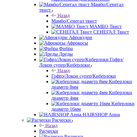
Мамбо/Сенегал
твист
Назад
Мамбо/Сенегал твист
МАМБО Твист
СЕНЕГАЛ Твист
Афрокудри
Афрокосы
Фибра
Дреды
Гофрэ/
Локон супер/Киберлоки
Назад
Гофрэ/Локон супер/Киберлоки
Киберлоки
диаметр 8мм
Киберлоки
диаметр 4мм
Киберлоки
диаметр 16мм
HAIRSHOP Анна
Расчески
Назад
Расчески
Расчески