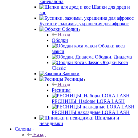
канекалона
Шапки для дред и
кос
Бусинки, зажимы, украшения для афрокос
Ободки
Назад
Ободки
Ободки коса
макси
Ободки. Диадема
Ободки Коса
Classic
Заколки
Ресницы
Назад
Ресницы
РЕСНИЦЫ. Наборы LORA LASH
РЕСНИЦЫ накладные LORA LASH
Шпильки и
невидимки
Салоны
Назад