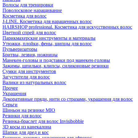
Волосы для тренировки
Поволосковое наращивание
Косметика для волос
J-LINE. Косметика для наращенных волос
HAIRSHOP professional. Косметика для искусственных волос
Цветной спрей для волос
Парикмахерские инструменты и материалы
Утюжки, плойки, фены, щипцы для волос
Пульверизаторы
Бритвы, лезвия, ножницы
Манекен-головы и подставки под манекен-головы
Зажимы, шпильки, клипсы, силиконовые резинки
Сумки для инструментов
Загустители для волос
Валики из натуральных волос
Прочее
Украшения
Декоративные пряди, нити со стразами, украшения для волос
Серьги
Шиньон на резинке MIO
Резинки для волос
Резинка-браслет для волос Invisibobble
3D косы из канекалона
Шапки для дред и кос
Бусинки, зажимы, украшения для афрокос