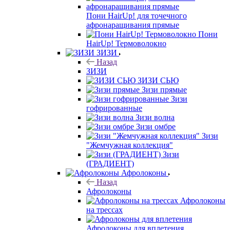
Пони HairUp! для точечного
афронаращивания прямые
Пони
HairUp! Термоволокно
ЗИЗИ
Назад
ЗИЗИ
ЗИЗИ СЬЮ
Зизи прямые
Зизи
гофрированные
Зизи волна
Зизи омбре
Зизи
"Жемчужная коллекция"
Зизи
(ГРАДИЕНТ)
Афролоконы
Назад
Афролоконы
Афролоконы
на трессах
Афролоконы для вплетения