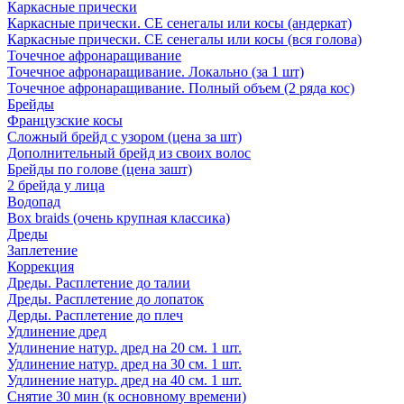
Каркасные прически
Каркасные прически. СЕ сенегалы или косы (андеркат)
Каркасные прически. СЕ сенегалы или косы (вся голова)
Точечное афронаращивание
Точечное афронаращивание. Локально (за 1 шт)
Точечное афронаращивание. Полный объем (2 ряда кос)
Брейды
Французские косы
Сложный брейд с узором (цена за шт)
Дополнительный брейд из своих волос
Брейды по голове (цена зашт)
2 брейда у лица
Водопад
Box braids (очень крупная классика)
Дреды
Заплетение
Коррекция
Дреды. Расплетение до талии
Дреды. Расплетение до лопаток
Дерды. Расплетение до плеч
Удлинение дред
Удлинение натур. дред на 20 см. 1 шт.
Удлинение натур. дред на 30 см. 1 шт.
Удлинение натур. дред на 40 см. 1 шт.
Снятие 30 мин (к основному времени)