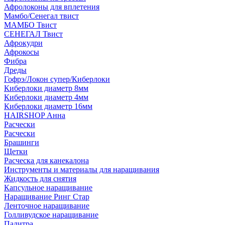
Афролоконы для вплетения
Мамбо/Сенегал твист
МАМБО Твист
СЕНЕГАЛ Твист
Афрокудри
Афрокосы
Фибра
Дреды
Гофрэ/Локон супер/Киберлоки
Киберлоки диаметр 8мм
Киберлоки диаметр 4мм
Киберлоки диаметр 16мм
HAIRSHOP Анна
Расчески
Расчески
Брашинги
Щетки
Расческа для канекалона
Инструменты и материалы для наращивания
Жидкость для снятия
Капсульное наращивание
Наращивание Ринг Стар
Ленточное наращивание
Голливудское наращивание
Палитра