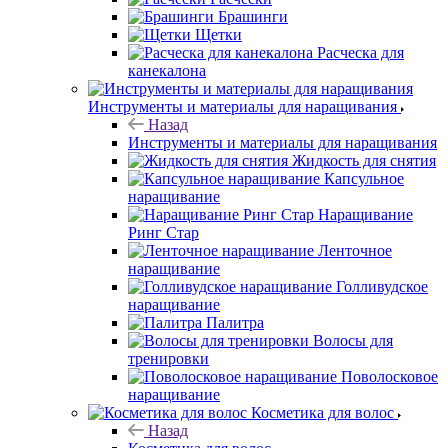
Брашинги
Щетки
Расческа для
канекалона
Инструменты и материалы для наращивания
Назад
Инструменты и материалы для наращивания
Жидкость для снятия
Капсульное
наращивание
Наращивание
Ринг Стар
Ленточное
наращивание
Голливудское
наращивание
Палитра
Волосы для
тренировки
Поволосковое
наращивание
Косметика для волос
Назад