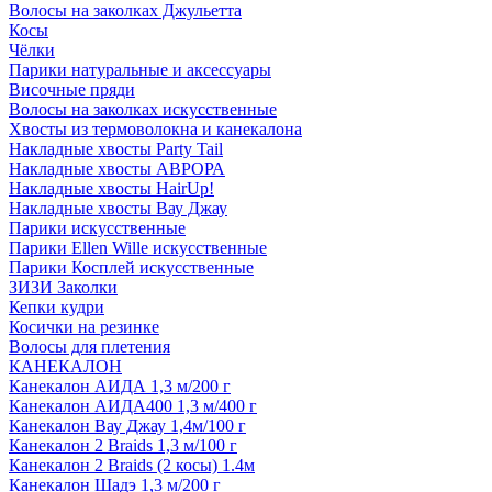
Волосы на заколках Джульетта
Косы
Чёлки
Парики натуральные и аксессуары
Височные пряди
Волосы на заколках искусственные
Хвосты из термоволокна и канекалона
Накладные хвосты Party Tail
Накладные хвосты АВРОРА
Накладные хвосты HairUp!
Накладные хвосты Вау Джау
Парики искусственные
Парики Ellen Wille искусственные
Парики Косплей искусственные
ЗИЗИ Заколки
Кепки кудри
Косички на резинке
Волосы для плетения
КАНЕКАЛОН
Канекалон АИДА 1,3 м/200 г
Канекалон АИДА400 1,3 м/400 г
Канекалон Вау Джау 1,4м/100 г
Канекалон 2 Braids 1,3 м/100 г
Канекалон 2 Braids (2 косы) 1.4м
Канекалон Шадэ 1,3 м/200 г