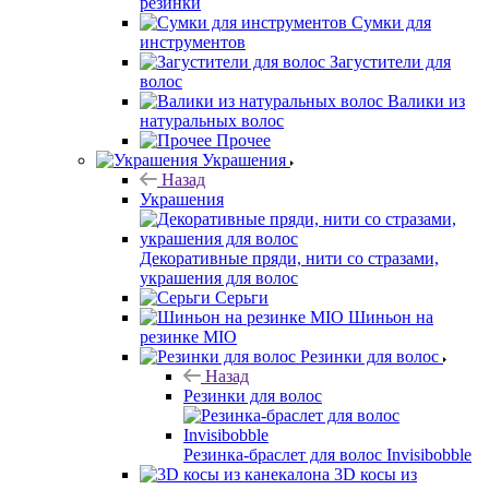
резинки
Сумки для
инструментов
Загустители для
волос
Валики из
натуральных волос
Прочее
Украшения
Назад
Украшения
Декоративные пряди, нити со стразами,
украшения для волос
Серьги
Шиньон на
резинке MIO
Резинки для волос
Назад
Резинки для волос
Резинка-браслет для волос Invisibobble
3D косы из