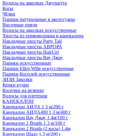
Волосы на заколках Джульетта
Косы
Чёлки
Парики натуральные и аксессуары
Височные пряди
Волосы на заколках искусственные
Хвосты из термоволокна и канекалона
Накладные хвосты Party Tail
Накладные хвосты АВРОРА
Накладные хвосты HairUp!
Накладные хвосты Вау Джау
Парики искусственные
Парики Ellen Wille искусственные
Парики Косплей искусственные
ЗИЗИ Заколки
Кепки кудри
Косички на резинке
Волосы для плетения
КАНЕКАЛОН
Канекалон АИДА 1,3 м/200 г
Канекалон АИДА400 1,3 м/400 г
Канекалон Вау Джау 1,4м/100 г
Канекалон 2 Braids 1,3 м/100 г
Канекалон 2 Braids (2 косы) 1.4м
Канекалон Шадэ 1,3 м/200 г