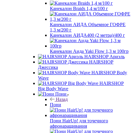
Канекалон Braids 1,4 м/100 г
Канекалон АИДА Объемное ГОФРЕ
1,3 м/200 г
Канекалон АИДА400 (2 метра)/400 г
Канекалон Аида Yaki Flow 1,3 м 100гр
HAIRSHOP Ариэль
HAIRSHOP
Джессика
HAIRSHOP Body
Wave
HAIRSHOP
Big Body Wave
Пони
Назад
Пони
Пони HairUp! для точечного
афронаращивания