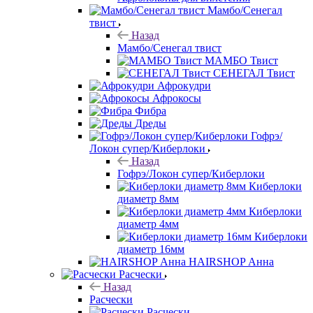
Мамбо/Сенегал
твист
Назад
Мамбо/Сенегал твист
МАМБО Твист
СЕНЕГАЛ Твист
Афрокудри
Афрокосы
Фибра
Дреды
Гофрэ/
Локон супер/Киберлоки
Назад
Гофрэ/Локон супер/Киберлоки
Киберлоки
диаметр 8мм
Киберлоки
диаметр 4мм
Киберлоки
диаметр 16мм
HAIRSHOP Анна
Расчески
Назад
Расчески
Расчески