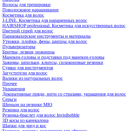
Волосы для тренировки
Поволосковое наращивание
Косметика для волос
J-LINE. Косметика для наращенных волос
HAIRSHOP professional. Косметика для искусственных волос
Цветной спрей для волос
Парикмахерские инструменты и материалы
Утюжки, плойки, фены, щипцы для волос
Пульверизаторы
Бритвы, лезвия, ножницы
Манекен-головы и подставки под манекен-головы
Зажимы, шпильки, клипсы, силиконовые резинки
Сумки для инструментов
Загустители для волос
Валики из натуральных волос
Прочее
Украшения
Декоративные пряди, нити со стразами, украшения для волос
Серьги
Шиньон на резинке MIO
Резинки для волос
Резинка-браслет для волос Invisibobble
3D косы из канекалона
Шапки для дред и кос
Бусинки, зажимы, украшения для афрокос