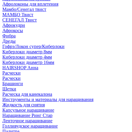
Афролоконы для вплетения
Мамбо/Сенегал твист
МАМБО Твист
СЕНЕГАЛ Твист
Афрокудри
Афрокосы
Фибра
Дреды
Гофрэ/Локон супер/Киберлоки
Киберлоки диаметр 8мм
Киберлоки диаметр 4мм
Киберлоки диаметр 16мм
HAIRSHOP Анна
Расчески
Расчески
Брашинги
Щетки
Расческа для канекалона
Инструменты и материалы для наращивания
Жидкость для снятия
Капсульное наращивание
Наращивание Ринг Стар
Ленточное наращивание
Голливудское наращивание
Палитра