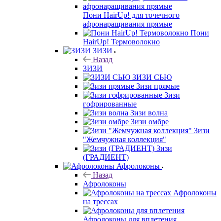
Пони HairUp! для точечного
афронаращивания прямые
Пони
HairUp! Термоволокно
ЗИЗИ
Назад
ЗИЗИ
ЗИЗИ СЬЮ
Зизи прямые
Зизи
гофрированные
Зизи волна
Зизи омбре
Зизи
"Жемчужная коллекция"
Зизи
(ГРАДИЕНТ)
Афролоконы
Назад
Афролоконы
Афролоконы
на трессах
Афролоконы для вплетения