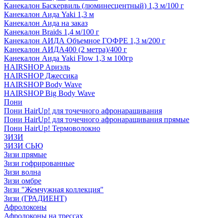
Канекалон Баскервиль (люминесцентный) 1,3 м/100 г
Канекалон Аида Yaki 1,3 м
Канекалон Аида на заказ
Канекалон Braids 1,4 м/100 г
Канекалон АИДА Объемное ГОФРЕ 1,3 м/200 г
Канекалон АИДА400 (2 метра)/400 г
Канекалон Аида Yaki Flow 1,3 м 100гр
HAIRSHOP Ариэль
HAIRSHOP Джессика
HAIRSHOP Body Wave
HAIRSHOP Big Body Wave
Пони
Пони HairUp! для точечного афронаращивания
Пони HairUp! для точечного афронаращивания прямые
Пони HairUp! Термоволокно
ЗИЗИ
ЗИЗИ СЬЮ
Зизи прямые
Зизи гофрированные
Зизи волна
Зизи омбре
Зизи "Жемчужная коллекция"
Зизи (ГРАДИЕНТ)
Афролоконы
Афролоконы на трессах