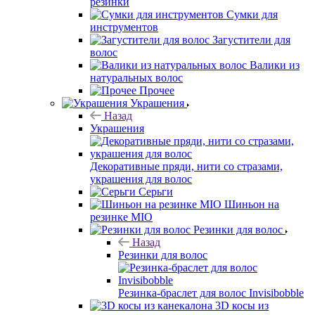
резинки
Сумки для
инструментов
Загустители для
волос
Валики из
натуральных волос
Прочее
Украшения
Назад
Украшения
Декоративные пряди, нити со стразами,
украшения для волос
Серьги
Шиньон на
резинке MIO
Резинки для волос
Назад
Резинки для волос
Резинка-браслет для волос Invisibobble
3D косы из