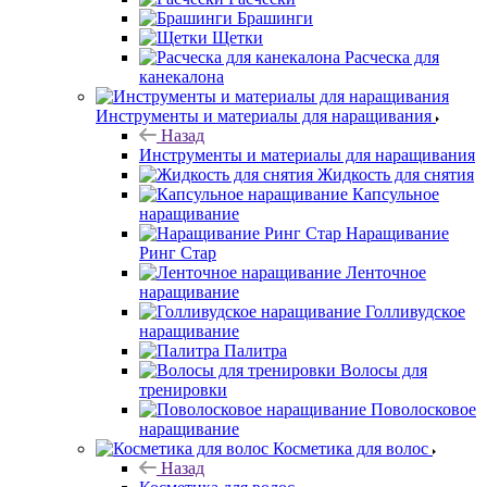
Брашинги
Щетки
Расческа для
канекалона
Инструменты и материалы для наращивания
Назад
Инструменты и материалы для наращивания
Жидкость для снятия
Капсульное
наращивание
Наращивание
Ринг Стар
Ленточное
наращивание
Голливудское
наращивание
Палитра
Волосы для
тренировки
Поволосковое
наращивание
Косметика для волос
Назад