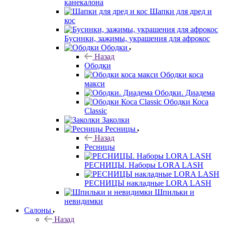
канекалона
Шапки для дред и
кос
Бусинки, зажимы, украшения для афрокос
Ободки
Назад
Ободки
Ободки коса
макси
Ободки. Диадема
Ободки Коса
Classic
Заколки
Ресницы
Назад
Ресницы
РЕСНИЦЫ. Наборы LORA LASH
РЕСНИЦЫ накладные LORA LASH
Шпильки и
невидимки
Салоны
Назад