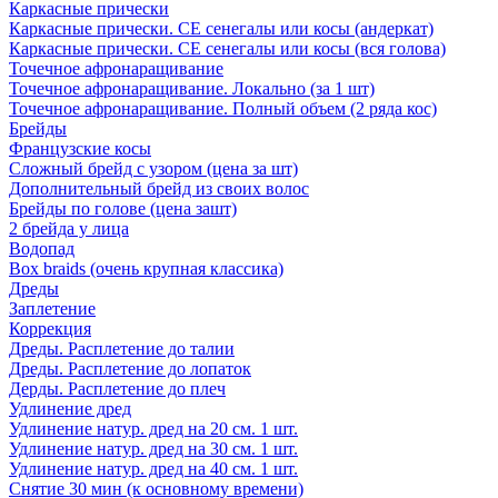
Каркасные прически
Каркасные прически. СЕ сенегалы или косы (андеркат)
Каркасные прически. СЕ сенегалы или косы (вся голова)
Точечное афронаращивание
Точечное афронаращивание. Локально (за 1 шт)
Точечное афронаращивание. Полный объем (2 ряда кос)
Брейды
Французские косы
Сложный брейд с узором (цена за шт)
Дополнительный брейд из своих волос
Брейды по голове (цена зашт)
2 брейда у лица
Водопад
Box braids (очень крупная классика)
Дреды
Заплетение
Коррекция
Дреды. Расплетение до талии
Дреды. Расплетение до лопаток
Дерды. Расплетение до плеч
Удлинение дред
Удлинение натур. дред на 20 см. 1 шт.
Удлинение натур. дред на 30 см. 1 шт.
Удлинение натур. дред на 40 см. 1 шт.
Снятие 30 мин (к основному времени)