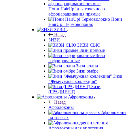
Пони HairUp! для точечного
афронаращивания прямые
Пони
HairUp! Термоволокно
ЗИЗИ
Назад
ЗИЗИ
ЗИЗИ СЬЮ
Зизи прямые
Зизи
гофрированные
Зизи волна
Зизи омбре
Зизи
"Жемчужная коллекция"
Зизи
(ГРАДИЕНТ)
Афролоконы
Назад
Афролоконы
Афролоконы
на трессах
Афролоконы для вплетения