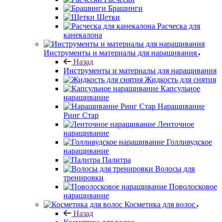
Брашинги
Щетки
Расческа для
канекалона
Инструменты и материалы для наращивания
Назад
Инструменты и материалы для наращивания
Жидкость для снятия
Капсульное
наращивание
Наращивание
Ринг Стар
Ленточное
наращивание
Голливудское
наращивание
Палитра
Волосы для
тренировки
Поволосковое
наращивание
Косметика для волос
Назад