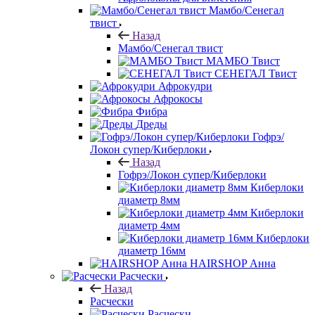
Мамбо/Сенегал
твист
Назад
Мамбо/Сенегал твист
МАМБО Твист
СЕНЕГАЛ Твист
Афрокудри
Афрокосы
Фибра
Дреды
Гофрэ/
Локон супер/Киберлоки
Назад
Гофрэ/Локон супер/Киберлоки
Киберлоки
диаметр 8мм
Киберлоки
диаметр 4мм
Киберлоки
диаметр 16мм
HAIRSHOP Анна
Расчески
Назад
Расчески
Расчески