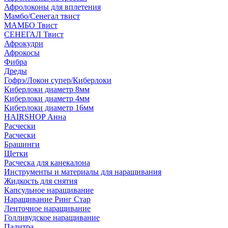
Афролоконы для вплетения
Мамбо/Сенегал твист
МАМБО Твист
СЕНЕГАЛ Твист
Афрокудри
Афрокосы
Фибра
Дреды
Гофрэ/Локон супер/Киберлоки
Киберлоки диаметр 8мм
Киберлоки диаметр 4мм
Киберлоки диаметр 16мм
HAIRSHOP Анна
Расчески
Расчески
Брашинги
Щетки
Расческа для канекалона
Инструменты и материалы для наращивания
Жидкость для снятия
Капсульное наращивание
Наращивание Ринг Стар
Ленточное наращивание
Голливудское наращивание
Палитра