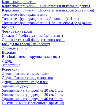
Каркасные прически
Каркасные прически. СЕ сенегалы или косы (андеркат)
Каркасные прически. СЕ сенегалы или косы (вся голова)
Точечное афронаращивание
Точечное афронаращивание. Локально (за 1 шт)
Точечное афронаращивание. Полный объем (2 ряда кос)
Брейды
Французские косы
Сложный брейд с узором (цена за шт)
Дополнительный брейд из своих волос
Брейды по голове (цена зашт)
2 брейда у лица
Водопад
Box braids (очень крупная классика)
Дреды
Заплетение
Коррекция
Дреды. Расплетение до талии
Дреды. Расплетение до лопаток
Дерды. Расплетение до плеч
Удлинение дред
Удлинение натур. дред на 20 см. 1 шт.
Удлинение натур. дред на 30 см. 1 шт.
Удлинение натур. дред на 40 см. 1 шт.
Снятие 30 мин (к основному времени)