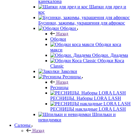
канекалона
Шапки для дред и
кос
Бусинки, зажимы, украшения для афрокос
Ободки
Назад
Ободки
Ободки коса
макси
Ободки. Диадема
Ободки Коса
Classic
Заколки
Ресницы
Назад
Ресницы
РЕСНИЦЫ. Наборы LORA LASH
РЕСНИЦЫ накладные LORA LASH
Шпильки и
невидимки
Салоны
Назад