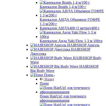
Канекалон Braids 1,4 м/100 г
Канекалон АИДА Объемное ГОФРЕ
1,3 м/200 г
Канекалон АИДА400 (2 метра)/400 г
Канекалон Аида Yaki Flow 1,3 м 100гр
HAIRSHOP Ариэль
HAIRSHOP
Джессика
HAIRSHOP Body
Wave
HAIRSHOP
Big Body Wave
Пони
Назад
Пони
Пони HairUp! для точечного
афронаращивания