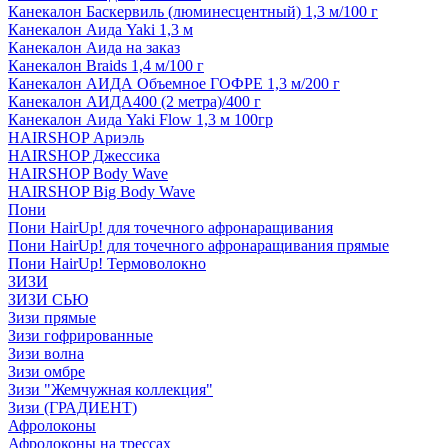
Канекалон Баскервиль (люминесцентный) 1,3 м/100 г
Канекалон Аида Yaki 1,3 м
Канекалон Аида на заказ
Канекалон Braids 1,4 м/100 г
Канекалон АИДА Объемное ГОФРЕ 1,3 м/200 г
Канекалон АИДА400 (2 метра)/400 г
Канекалон Аида Yaki Flow 1,3 м 100гр
HAIRSHOP Ариэль
HAIRSHOP Джессика
HAIRSHOP Body Wave
HAIRSHOP Big Body Wave
Пони
Пони HairUp! для точечного афронаращивания
Пони HairUp! для точечного афронаращивания прямые
Пони HairUp! Термоволокно
ЗИЗИ
ЗИЗИ СЬЮ
Зизи прямые
Зизи гофрированные
Зизи волна
Зизи омбре
Зизи "Жемчужная коллекция"
Зизи (ГРАДИЕНТ)
Афролоконы
Афролоконы на трессах