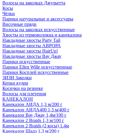
Волосы на заколках Джульетта
Косы
Чёлки
Парики натуральные и аксессуары
Височные пряди
Волосы на заколках искусственные
Хвосты из термоволокна и канекалона
Накладные хвосты Party Tail
Накладные хвосты АВРОРА
Накладные хвосты HairUp!
Накладные хвосты Вау Джау
Парики искусственные
Парики Ellen Wille искусственные
Парики Косплей искусственные
ЗИЗИ Заколки
Кепки кудри
Косички на резинке
Волосы для плетения
КАНЕКАЛОН
Канекалон АИДА 1,3 м/200 г
Канекалон АИДА400 1,3 м/400 г
Канекалон Вау Джау 1,4м/100 г
Канекалон 2 Braids 1,3 м/100 г
Канекалон 2 Braids (2 косы) 1.4м
Канекалон Шадэ 1,3 м/200 г