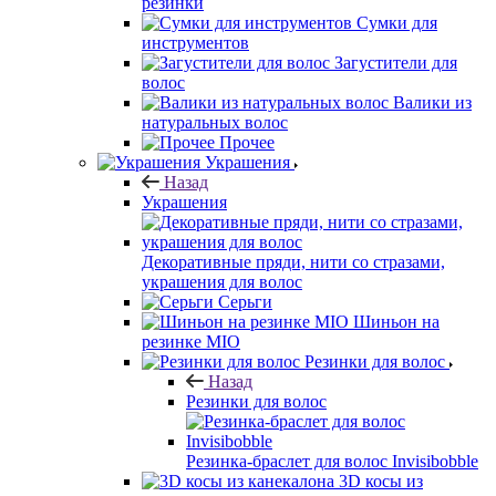
резинки
Сумки для
инструментов
Загустители для
волос
Валики из
натуральных волос
Прочее
Украшения
Назад
Украшения
Декоративные пряди, нити со стразами,
украшения для волос
Серьги
Шиньон на
резинке MIO
Резинки для волос
Назад
Резинки для волос
Резинка-браслет для волос Invisibobble
3D косы из