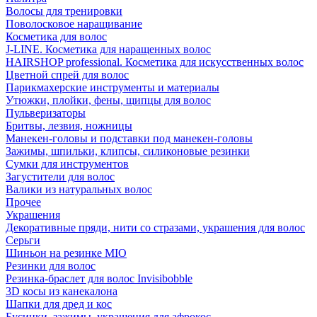
Волосы для тренировки
Поволосковое наращивание
Косметика для волос
J-LINE. Косметика для наращенных волос
HAIRSHOP professional. Косметика для искусственных волос
Цветной спрей для волос
Парикмахерские инструменты и материалы
Утюжки, плойки, фены, щипцы для волос
Пульверизаторы
Бритвы, лезвия, ножницы
Манекен-головы и подставки под манекен-головы
Зажимы, шпильки, клипсы, силиконовые резинки
Сумки для инструментов
Загустители для волос
Валики из натуральных волос
Прочее
Украшения
Декоративные пряди, нити со стразами, украшения для волос
Серьги
Шиньон на резинке MIO
Резинки для волос
Резинка-браслет для волос Invisibobble
3D косы из канекалона
Шапки для дред и кос
Бусинки, зажимы, украшения для афрокос