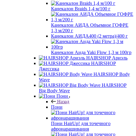
Канекалон Braids 1,4 м/100 г
Канекалон АИДА Объемное ГОФРЕ
1,3 м/200 г
Канекалон АИДА400 (2 метра)/400 г
Канекалон Аида Yaki Flow 1,3 м 100гр
HAIRSHOP Ариэль
HAIRSHOP
Джессика
HAIRSHOP Body
Wave
HAIRSHOP
Big Body Wave
Пони
Назад
Пони
Пони HairUp! для точечного
афронаращивания