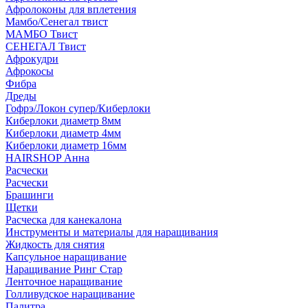
Афролоконы для вплетения
Мамбо/Сенегал твист
МАМБО Твист
СЕНЕГАЛ Твист
Афрокудри
Афрокосы
Фибра
Дреды
Гофрэ/Локон супер/Киберлоки
Киберлоки диаметр 8мм
Киберлоки диаметр 4мм
Киберлоки диаметр 16мм
HAIRSHOP Анна
Расчески
Расчески
Брашинги
Щетки
Расческа для канекалона
Инструменты и материалы для наращивания
Жидкость для снятия
Капсульное наращивание
Наращивание Ринг Стар
Ленточное наращивание
Голливудское наращивание
Палитра