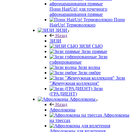
Пони HairUp! для точечного
афронаращивания прямые
Пони
HairUp! Термоволокно
ЗИЗИ
Назад
ЗИЗИ
ЗИЗИ СЬЮ
Зизи прямые
Зизи
гофрированные
Зизи волна
Зизи омбре
Зизи
"Жемчужная коллекция"
Зизи
(ГРАДИЕНТ)
Афролоконы
Назад
Афролоконы
Афролоконы
на трессах
Афролоконы для вплетения