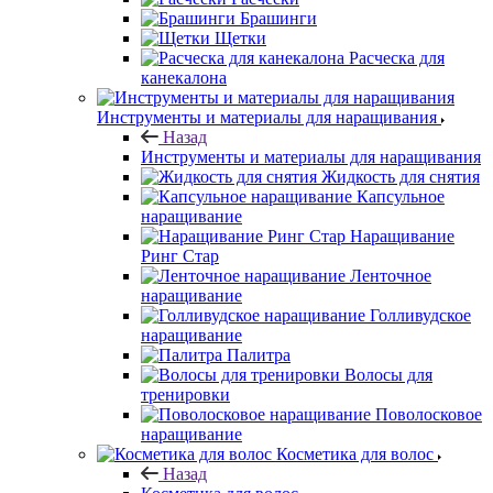
Брашинги
Щетки
Расческа для
канекалона
Инструменты и материалы для наращивания
Назад
Инструменты и материалы для наращивания
Жидкость для снятия
Капсульное
наращивание
Наращивание
Ринг Стар
Ленточное
наращивание
Голливудское
наращивание
Палитра
Волосы для
тренировки
Поволосковое
наращивание
Косметика для волос
Назад