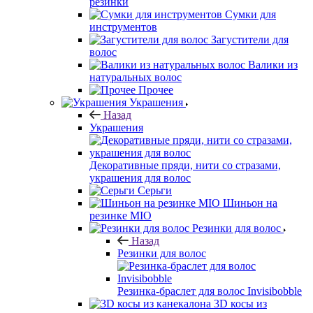
резинки
Сумки для
инструментов
Загустители для
волос
Валики из
натуральных волос
Прочее
Украшения
Назад
Украшения
Декоративные пряди, нити со стразами,
украшения для волос
Серьги
Шиньон на
резинке MIO
Резинки для волос
Назад
Резинки для волос
Резинка-браслет для волос Invisibobble
3D косы из