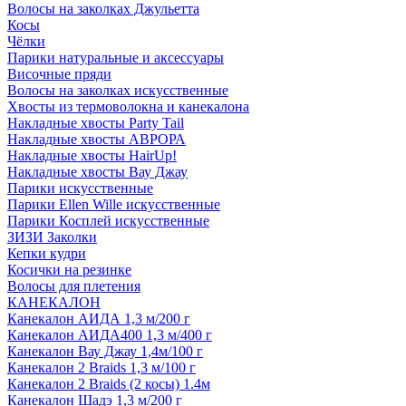
Волосы на заколках Джульетта
Косы
Чёлки
Парики натуральные и аксессуары
Височные пряди
Волосы на заколках искусственные
Хвосты из термоволокна и канекалона
Накладные хвосты Party Tail
Накладные хвосты АВРОРА
Накладные хвосты HairUp!
Накладные хвосты Вау Джау
Парики искусственные
Парики Ellen Wille искусственные
Парики Косплей искусственные
ЗИЗИ Заколки
Кепки кудри
Косички на резинке
Волосы для плетения
КАНЕКАЛОН
Канекалон АИДА 1,3 м/200 г
Канекалон АИДА400 1,3 м/400 г
Канекалон Вау Джау 1,4м/100 г
Канекалон 2 Braids 1,3 м/100 г
Канекалон 2 Braids (2 косы) 1.4м
Канекалон Шадэ 1,3 м/200 г