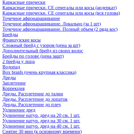
Каркасные прически
Каркасные прически. СЕ сенегалы или косы (андеркат)
Каркасные прически. СЕ сенегалы или косы (вся голова)
Точечное афронаращивание
Точечное афронаращивание. Локально (за 1 шт)
Точечное афронаращивание. Полный объем (2 ряда кос)
Брейды
Французские косы
Сложный брейд с узором (цена за шт)
Дополнительный брейд из своих волос
Брейды по голове (цена зашт)
2 брейда у лица
Водопад
Box braids (очень крупная классика)
Дреды
Заплетение
Коррекция
Дреды. Расплетение до талии
Дреды. Расплетение до лопаток
Дерды. Расплетение до плеч
Удлинение дред
Удлинение натур. дред на 20 см. 1 шт.
Удлинение натур. дред на 30 см. 1 шт.
Удлинение натур. дред на 40 см. 1 шт.
Снятие 30 мин (к основному времени)