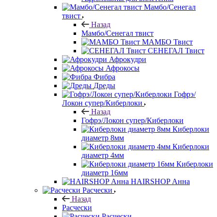
Мамбо/Сенегал
твист
Назад
Мамбо/Сенегал твист
МАМБО Твист
СЕНЕГАЛ Твист
Афрокудри
Афрокосы
Фибра
Дреды
Гофрэ/
Локон супер/Киберлоки
Назад
Гофрэ/Локон супер/Киберлоки
Киберлоки
диаметр 8мм
Киберлоки
диаметр 4мм
Киберлоки
диаметр 16мм
HAIRSHOP Анна
Расчески
Назад
Расчески
Расчески