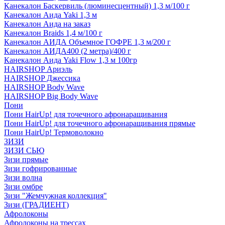
Канекалон Баскервиль (люминесцентный) 1,3 м/100 г
Канекалон Аида Yaki 1,3 м
Канекалон Аида на заказ
Канекалон Braids 1,4 м/100 г
Канекалон АИДА Объемное ГОФРЕ 1,3 м/200 г
Канекалон АИДА400 (2 метра)/400 г
Канекалон Аида Yaki Flow 1,3 м 100гр
HAIRSHOP Ариэль
HAIRSHOP Джессика
HAIRSHOP Body Wave
HAIRSHOP Big Body Wave
Пони
Пони HairUp! для точечного афронаращивания
Пони HairUp! для точечного афронаращивания прямые
Пони HairUp! Термоволокно
ЗИЗИ
ЗИЗИ СЬЮ
Зизи прямые
Зизи гофрированные
Зизи волна
Зизи омбре
Зизи "Жемчужная коллекция"
Зизи (ГРАДИЕНТ)
Афролоконы
Афролоконы на трессах