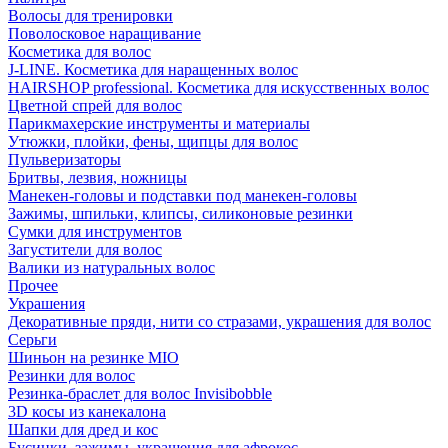
Волосы для тренировки
Поволосковое наращивание
Косметика для волос
J-LINE. Косметика для наращенных волос
HAIRSHOP professional. Косметика для искусственных волос
Цветной спрей для волос
Парикмахерские инструменты и материалы
Утюжки, плойки, фены, щипцы для волос
Пульверизаторы
Бритвы, лезвия, ножницы
Манекен-головы и подставки под манекен-головы
Зажимы, шпильки, клипсы, силиконовые резинки
Сумки для инструментов
Загустители для волос
Валики из натуральных волос
Прочее
Украшения
Декоративные пряди, нити со стразами, украшения для волос
Серьги
Шиньон на резинке MIO
Резинки для волос
Резинка-браслет для волос Invisibobble
3D косы из канекалона
Шапки для дред и кос
Бусинки, зажимы, украшения для афрокос