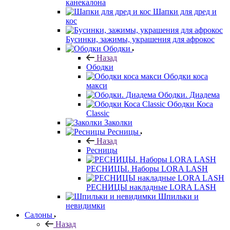
канекалона
Шапки для дред и
кос
Бусинки, зажимы, украшения для афрокос
Ободки
Назад
Ободки
Ободки коса
макси
Ободки. Диадема
Ободки Коса
Classic
Заколки
Ресницы
Назад
Ресницы
РЕСНИЦЫ. Наборы LORA LASH
РЕСНИЦЫ накладные LORA LASH
Шпильки и
невидимки
Салоны
Назад