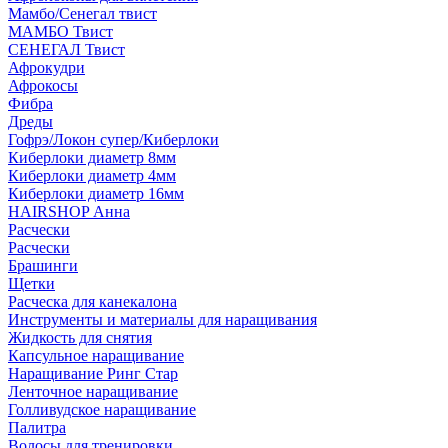
Мамбо/Сенегал твист
МАМБО Твист
СЕНЕГАЛ Твист
Афрокудри
Афрокосы
Фибра
Дреды
Гофрэ/Локон супер/Киберлоки
Киберлоки диаметр 8мм
Киберлоки диаметр 4мм
Киберлоки диаметр 16мм
HAIRSHOP Анна
Расчески
Расчески
Брашинги
Щетки
Расческа для канекалона
Инструменты и материалы для наращивания
Жидкость для снятия
Капсульное наращивание
Наращивание Ринг Стар
Ленточное наращивание
Голливудское наращивание
Палитра
Волосы для тренировки