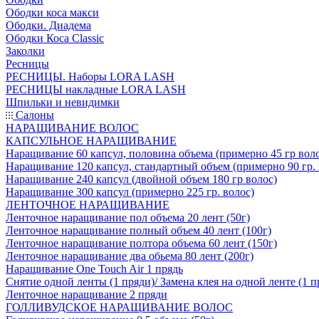
Ободки коса макси
Ободки. Диадема
Ободки Коса Classic
Заколки
Ресницы
РЕСНИЦЫ. Наборы LORA LASH
РЕСНИЦЫ накладные LORA LASH
Шпильки и невидимки
Салоны
НАРАЩИВАНИЕ ВОЛОС
КАПСУЛЬНОЕ НАРАЩИВАНИЕ
Наращивание 60 капсул, половина объема (примерно 45 гр вол
Наращивание 120 капсул, стандартный объем (примерно 90 гр. 
Наращивание 240 капсул (двойной объем 180 гр волос)
Наращивание 300 капсул (примерно 225 гр. волос)
ЛЕНТОЧНОЕ НАРАЩИВАНИЕ
Ленточное наращивание пол объема 20 лент (50г)
Ленточное наращивание полный объем 40 лент (100г)
Ленточное наращивание полтора объема 60 лент (150г)
Ленточное наращивание два обьема 80 лент (200г)
Наращивание One Touch Air 1 прядь
Снятие одной ленты (1 пряди)/ Замена клея на одной ленте (1 п
Ленточное наращивание 2 пряди
ГОЛЛИВУДСКОЕ НАРАЩИВАНИЕ ВОЛОС