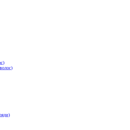
ос)
волос)
ряди)