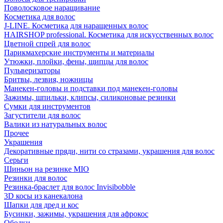
Поволосковое наращивание
Косметика для волос
J-LINE. Косметика для наращенных волос
HAIRSHOP professional. Косметика для искусственных волос
Цветной спрей для волос
Парикмахерские инструменты и материалы
Утюжки, плойки, фены, щипцы для волос
Пульверизаторы
Бритвы, лезвия, ножницы
Манекен-головы и подставки под манекен-головы
Зажимы, шпильки, клипсы, силиконовые резинки
Сумки для инструментов
Загустители для волос
Валики из натуральных волос
Прочее
Украшения
Декоративные пряди, нити со стразами, украшения для волос
Серьги
Шиньон на резинке MIO
Резинки для волос
Резинка-браслет для волос Invisibobble
3D косы из канекалона
Шапки для дред и кос
Бусинки, зажимы, украшения для афрокос
Ободки