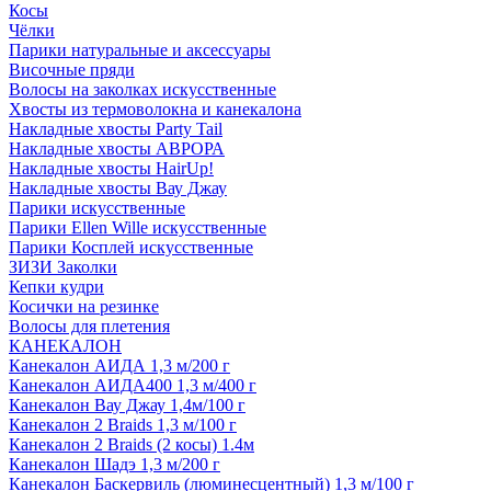
Косы
Чёлки
Парики натуральные и аксессуары
Височные пряди
Волосы на заколках искусственные
Хвосты из термоволокна и канекалона
Накладные хвосты Party Tail
Накладные хвосты АВРОРА
Накладные хвосты HairUp!
Накладные хвосты Вау Джау
Парики искусственные
Парики Ellen Wille искусственные
Парики Косплей искусственные
ЗИЗИ Заколки
Кепки кудри
Косички на резинке
Волосы для плетения
КАНЕКАЛОН
Канекалон АИДА 1,3 м/200 г
Канекалон АИДА400 1,3 м/400 г
Канекалон Вау Джау 1,4м/100 г
Канекалон 2 Braids 1,3 м/100 г
Канекалон 2 Braids (2 косы) 1.4м
Канекалон Шадэ 1,3 м/200 г
Канекалон Баскервиль (люминесцентный) 1,3 м/100 г