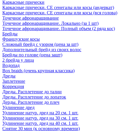
Каркасные прически
Каркасные прически. СЕ сенегалы или косы (андеркат)
Каркасные прически. СЕ сенегалы или косы (вся голова)
Точечное афронаращивание
Точечное афронаращивание. Локально (за 1 шт)
Точечное афронаращивание. Полный объем (2 ряда кос)
Брейды
Французские косы
Сложный брейд с узором (цена за шт)
Дополнительный брейд из своих волос
Брейды по голове (цена зашт)
2 брейда у лица
Водопад
Box braids (очень крупная классика)
Дреды
Заплетение
Коррекция
Дреды. Расплетение до талии
Дреды. Расплетение до лопаток
Дерды. Расплетение до плеч
Удлинение дред
Удлинение натур. дред на 20 см. 1 шт.
Удлинение натур. дред на 30 см. 1 шт.
Удлинение натур. дред на 40 см. 1 шт.
Снятие 30 мин (к основному времени)