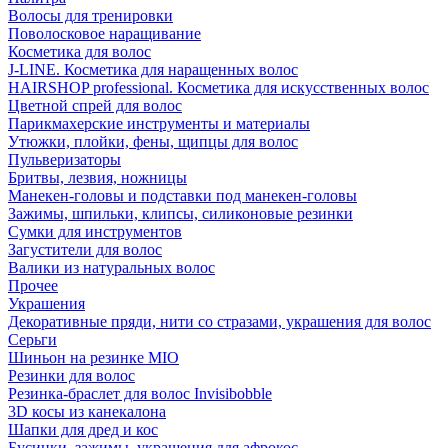
Волосы для тренировки
Поволосковое наращивание
Косметика для волос
J-LINE. Косметика для наращенных волос
HAIRSHOP professional. Косметика для искусственных волос
Цветной спрей для волос
Парикмахерские инструменты и материалы
Утюжки, плойки, фены, щипцы для волос
Пульверизаторы
Бритвы, лезвия, ножницы
Манекен-головы и подставки под манекен-головы
Зажимы, шпильки, клипсы, силиконовые резинки
Сумки для инструментов
Загустители для волос
Валики из натуральных волос
Прочее
Украшения
Декоративные пряди, нити со стразами, украшения для волос
Серьги
Шиньон на резинке MIO
Резинки для волос
Резинка-браслет для волос Invisibobble
3D косы из канекалона
Шапки для дред и кос
Бусинки, зажимы, украшения для афрокос