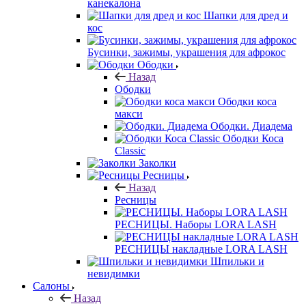
канекалона
Шапки для дред и
кос
Бусинки, зажимы, украшения для афрокос
Ободки
Назад
Ободки
Ободки коса
макси
Ободки. Диадема
Ободки Коса
Classic
Заколки
Ресницы
Назад
Ресницы
РЕСНИЦЫ. Наборы LORA LASH
РЕСНИЦЫ накладные LORA LASH
Шпильки и
невидимки
Салоны
Назад