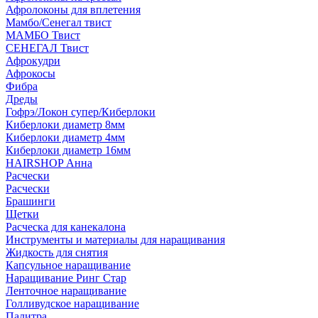
Афролоконы для вплетения
Мамбо/Сенегал твист
МАМБО Твист
СЕНЕГАЛ Твист
Афрокудри
Афрокосы
Фибра
Дреды
Гофрэ/Локон супер/Киберлоки
Киберлоки диаметр 8мм
Киберлоки диаметр 4мм
Киберлоки диаметр 16мм
HAIRSHOP Анна
Расчески
Расчески
Брашинги
Щетки
Расческа для канекалона
Инструменты и материалы для наращивания
Жидкость для снятия
Капсульное наращивание
Наращивание Ринг Стар
Ленточное наращивание
Голливудское наращивание
Палитра