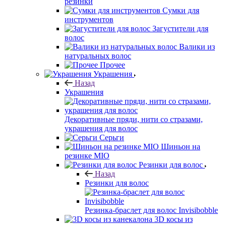
резинки
Сумки для
инструментов
Загустители для
волос
Валики из
натуральных волос
Прочее
Украшения
Назад
Украшения
Декоративные пряди, нити со стразами,
украшения для волос
Серьги
Шиньон на
резинке MIO
Резинки для волос
Назад
Резинки для волос
Резинка-браслет для волос Invisibobble
3D косы из