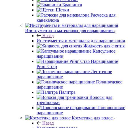
Брашинги
Щетки
Расческа для
канекалона
Инструменты и материалы для наращивания
Назад
Инструменты и материалы для наращивания
Жидкость для снятия
Капсульное
наращивание
Наращивание
Ринг Стар
Ленточное
наращивание
Голливудское
наращивание
Палитра
Волосы для
тренировки
Поволосковое
наращивание
Косметика для волос
Назад