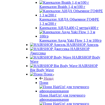
Канекалон Braids 1,4 м/100 г
Канекалон АИДА Объемное ГОФРЕ
1,3 м/200 г
Канекалон АИДА400 (2 метра)/400 г
Канекалон Аида Yaki Flow 1,3 м 100гр
HAIRSHOP Ариэль
HAIRSHOP
Джессика
HAIRSHOP Body
Wave
HAIRSHOP
Big Body Wave
Пони
Назад
Пони
Пони HairUp! для точечного
афронаращивания