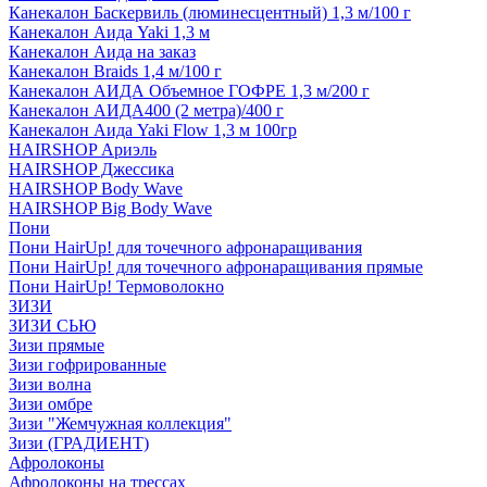
Канекалон Баскервиль (люминесцентный) 1,3 м/100 г
Канекалон Аида Yaki 1,3 м
Канекалон Аида на заказ
Канекалон Braids 1,4 м/100 г
Канекалон АИДА Объемное ГОФРЕ 1,3 м/200 г
Канекалон АИДА400 (2 метра)/400 г
Канекалон Аида Yaki Flow 1,3 м 100гр
HAIRSHOP Ариэль
HAIRSHOP Джессика
HAIRSHOP Body Wave
HAIRSHOP Big Body Wave
Пони
Пони HairUp! для точечного афронаращивания
Пони HairUp! для точечного афронаращивания прямые
Пони HairUp! Термоволокно
ЗИЗИ
ЗИЗИ СЬЮ
Зизи прямые
Зизи гофрированные
Зизи волна
Зизи омбре
Зизи "Жемчужная коллекция"
Зизи (ГРАДИЕНТ)
Афролоконы
Афролоконы на трессах