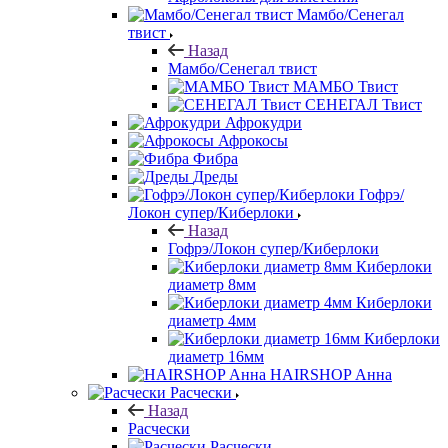
Мамбо/Сенегал
твист
Назад
Мамбо/Сенегал твист
МАМБО Твист
СЕНЕГАЛ Твист
Афрокудри
Афрокосы
Фибра
Дреды
Гофрэ/
Локон супер/Киберлоки
Назад
Гофрэ/Локон супер/Киберлоки
Киберлоки
диаметр 8мм
Киберлоки
диаметр 4мм
Киберлоки
диаметр 16мм
HAIRSHOP Анна
Расчески
Назад
Расчески
Расчески