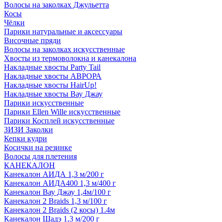
Волосы на заколках Джульетта
Косы
Чёлки
Парики натуральные и аксессуары
Височные пряди
Волосы на заколках искусственные
Хвосты из термоволокна и канекалона
Накладные хвосты Party Tail
Накладные хвосты АВРОРА
Накладные хвосты HairUp!
Накладные хвосты Вау Джау
Парики искусственные
Парики Ellen Wille искусственные
Парики Косплей искусственные
ЗИЗИ Заколки
Кепки кудри
Косички на резинке
Волосы для плетения
КАНЕКАЛОН
Канекалон АИДА 1,3 м/200 г
Канекалон АИДА400 1,3 м/400 г
Канекалон Вау Джау 1,4м/100 г
Канекалон 2 Braids 1,3 м/100 г
Канекалон 2 Braids (2 косы) 1.4м
Канекалон Шадэ 1,3 м/200 г