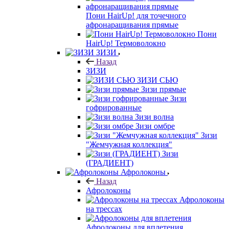
Пони HairUp! для точечного
афронаращивания прямые
Пони
HairUp! Термоволокно
ЗИЗИ
Назад
ЗИЗИ
ЗИЗИ СЬЮ
Зизи прямые
Зизи
гофрированные
Зизи волна
Зизи омбре
Зизи
"Жемчужная коллекция"
Зизи
(ГРАДИЕНТ)
Афролоконы
Назад
Афролоконы
Афролоконы
на трессах
Афролоконы для вплетения