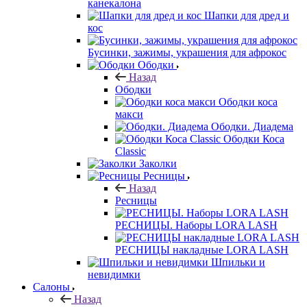
канекалона
Шапки для дред и
кос
Бусинки, зажимы, украшения для афрокос
Ободки
Назад
Ободки
Ободки коса
макси
Ободки. Диадема
Ободки Коса
Classic
Заколки
Ресницы
Назад
Ресницы
РЕСНИЦЫ. Наборы LORA LASH
РЕСНИЦЫ накладные LORA LASH
Шпильки и
невидимки
Салоны
Назад