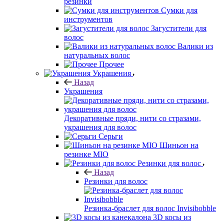
резинки
Сумки для
инструментов
Загустители для
волос
Валики из
натуральных волос
Прочее
Украшения
Назад
Украшения
Декоративные пряди, нити со стразами,
украшения для волос
Серьги
Шиньон на
резинке MIO
Резинки для волос
Назад
Резинки для волос
Резинка-браслет для волос Invisibobble
3D косы из