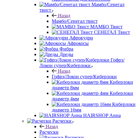
Мамбо/Сенегал
твист
Назад
Мамбо/Сенегал твист
МАМБО Твист
СЕНЕГАЛ Твист
Афрокудри
Афрокосы
Фибра
Дреды
Гофрэ/
Локон супер/Киберлоки
Назад
Гофрэ/Локон супер/Киберлоки
Киберлоки
диаметр 8мм
Киберлоки
диаметр 4мм
Киберлоки
диаметр 16мм
HAIRSHOP Анна
Расчески
Назад
Расчески
Расчески