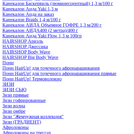
Канекалон Баскервиль (люминесцентный) 1,3 м/100 г
Канекалон Аида Yaki 1,3 м
Канекалон Аида на заказ
Канекалон Braids 1,4 м/100 г
Канекалон АИДА Объемное ГОФРЕ 1,3 м/200 г
Канекалон АИДА400 (2 метра)/400 г
Канекалон Аида Yaki Flow 1,3 м 100гр
HAIRSHOP Ариэль
HAIRSHOP Джессика
HAIRSHOP Body Wave
HAIRSHOP Big Body Wave
Пони
Пони HairUp! для точечного афронаращивания
Пони HairUp! для точечного афронаращивания прямые
Пони HairUp! Термоволокно
ЗИЗИ
ЗИЗИ СЬЮ
Зизи прямые
Зизи гофрированные
Зизи волна
Зизи омбре
Зизи "Жемчужная коллекция"
Зизи (ГРАДИЕНТ)
Афролоконы
Афролоконы на трессах