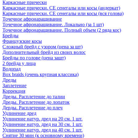
Каркасные прически
Каркасные прически. СЕ сенегалы или косы (андеркат)
Каркасные прически. СЕ сенегалы или косы (вся голова)
Точечное афронаращивание
Точечное афронаращивание. Локально (за 1 шт)
Точечное афронаращивание. Полный объем (2 ряда кос)
Брейды
Французские косы
Сложный брейд с узором (цена за шт)
Дополнительный брейд из своих волос
Брейды по голове (цена зашт)
2 брейда у лица
Водопад
Box braids (очень крупная классика)
Дреды
Заплетение
Коррекция
Дреды. Расплетение до талии
Дреды. Расплетение до лопаток
Дерды. Расплетение до плеч
Удлинение дред
Удлинение натур. дред на 20 см. 1 шт.
Удлинение натур. дред на 30 см. 1 шт.
Удлинение натур. дред на 40 см. 1 шт.
Снятие 30 мин (к основному времени)