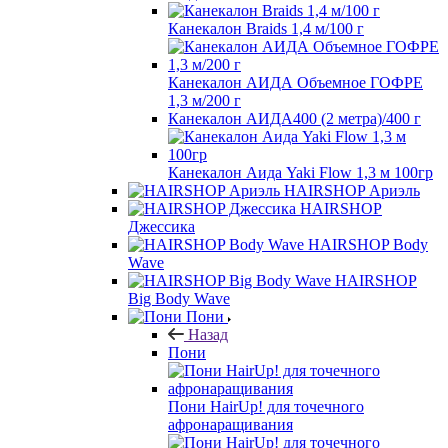
Канекалон Braids 1,4 м/100 г
Канекалон АИДА Объемное ГОФРЕ
1,3 м/200 г
Канекалон АИДА400 (2 метра)/400 г
Канекалон Аида Yaki Flow 1,3 м 100гр
HAIRSHOP Ариэль
HAIRSHOP
Джессика
HAIRSHOP Body
Wave
HAIRSHOP
Big Body Wave
Пони
Назад
Пони
Пони HairUp! для точечного
афронаращивания