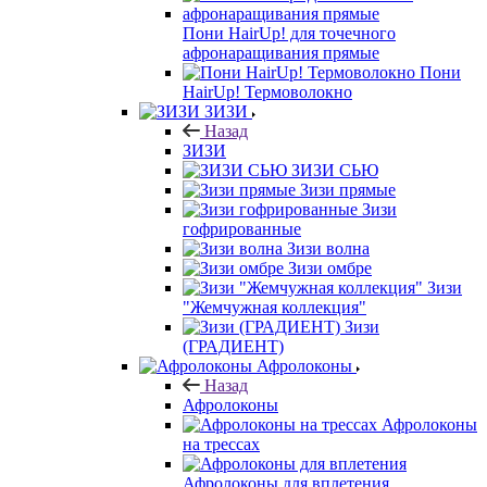
Пони HairUp! для точечного
афронаращивания прямые
Пони
HairUp! Термоволокно
ЗИЗИ
Назад
ЗИЗИ
ЗИЗИ СЬЮ
Зизи прямые
Зизи
гофрированные
Зизи волна
Зизи омбре
Зизи
"Жемчужная коллекция"
Зизи
(ГРАДИЕНТ)
Афролоконы
Назад
Афролоконы
Афролоконы
на трессах
Афролоконы для вплетения