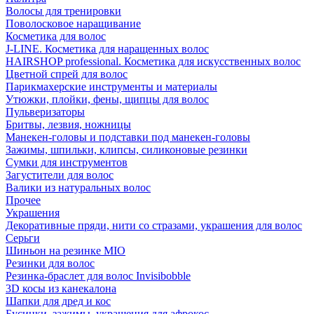
Волосы для тренировки
Поволосковое наращивание
Косметика для волос
J-LINE. Косметика для наращенных волос
HAIRSHOP professional. Косметика для искусственных волос
Цветной спрей для волос
Парикмахерские инструменты и материалы
Утюжки, плойки, фены, щипцы для волос
Пульверизаторы
Бритвы, лезвия, ножницы
Манекен-головы и подставки под манекен-головы
Зажимы, шпильки, клипсы, силиконовые резинки
Сумки для инструментов
Загустители для волос
Валики из натуральных волос
Прочее
Украшения
Декоративные пряди, нити со стразами, украшения для волос
Серьги
Шиньон на резинке MIO
Резинки для волос
Резинка-браслет для волос Invisibobble
3D косы из канекалона
Шапки для дред и кос
Бусинки, зажимы, украшения для афрокос