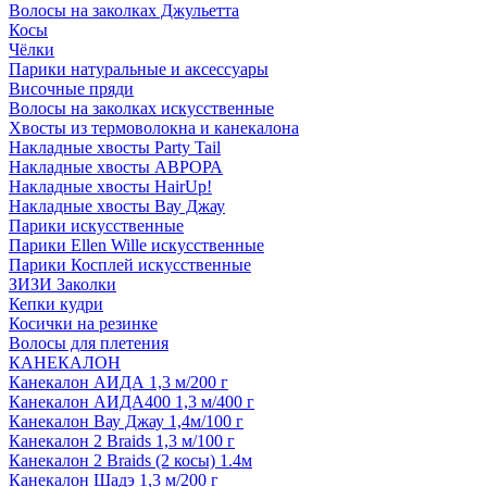
Волосы на заколках Джульетта
Косы
Чёлки
Парики натуральные и аксессуары
Височные пряди
Волосы на заколках искусственные
Хвосты из термоволокна и канекалона
Накладные хвосты Party Tail
Накладные хвосты АВРОРА
Накладные хвосты HairUp!
Накладные хвосты Вау Джау
Парики искусственные
Парики Ellen Wille искусственные
Парики Косплей искусственные
ЗИЗИ Заколки
Кепки кудри
Косички на резинке
Волосы для плетения
КАНЕКАЛОН
Канекалон АИДА 1,3 м/200 г
Канекалон АИДА400 1,3 м/400 г
Канекалон Вау Джау 1,4м/100 г
Канекалон 2 Braids 1,3 м/100 г
Канекалон 2 Braids (2 косы) 1.4м
Канекалон Шадэ 1,3 м/200 г