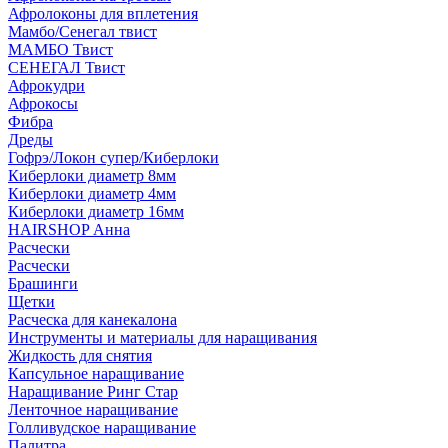
Афролоконы для вплетения
Мамбо/Сенегал твист
МАМБО Твист
СЕНЕГАЛ Твист
Афрокудри
Афрокосы
Фибра
Дреды
Гофрэ/Локон супер/Киберлоки
Киберлоки диаметр 8мм
Киберлоки диаметр 4мм
Киберлоки диаметр 16мм
HAIRSHOP Анна
Расчески
Расчески
Брашинги
Щетки
Расческа для канекалона
Инструменты и материалы для наращивания
Жидкость для снятия
Капсульное наращивание
Наращивание Ринг Стар
Ленточное наращивание
Голливудское наращивание
Палитра