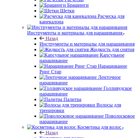
Брашинги
Щетки
Расческа для
канекалона
Инструменты и материалы для наращивания
Назад
Инструменты и материалы для наращивания
Жидкость для снятия
Капсульное
наращивание
Наращивание
Ринг Стар
Ленточное
наращивание
Голливудское
наращивание
Палитра
Волосы для
тренировки
Поволосковое
наращивание
Косметика для волос
Назад