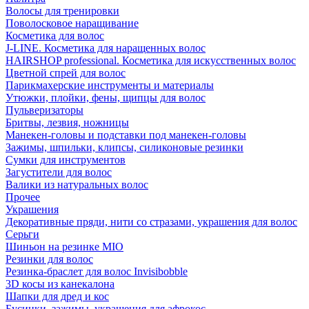
Волосы для тренировки
Поволосковое наращивание
Косметика для волос
J-LINE. Косметика для наращенных волос
HAIRSHOP professional. Косметика для искусственных волос
Цветной спрей для волос
Парикмахерские инструменты и материалы
Утюжки, плойки, фены, щипцы для волос
Пульверизаторы
Бритвы, лезвия, ножницы
Манекен-головы и подставки под манекен-головы
Зажимы, шпильки, клипсы, силиконовые резинки
Сумки для инструментов
Загустители для волос
Валики из натуральных волос
Прочее
Украшения
Декоративные пряди, нити со стразами, украшения для волос
Серьги
Шиньон на резинке MIO
Резинки для волос
Резинка-браслет для волос Invisibobble
3D косы из канекалона
Шапки для дред и кос
Бусинки, зажимы, украшения для афрокос