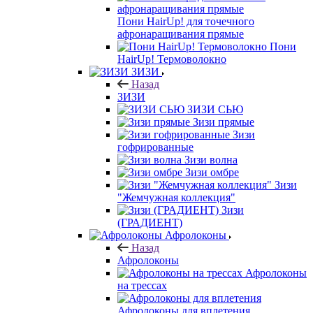
Пони HairUp! для точечного
афронаращивания прямые
Пони
HairUp! Термоволокно
ЗИЗИ
Назад
ЗИЗИ
ЗИЗИ СЬЮ
Зизи прямые
Зизи
гофрированные
Зизи волна
Зизи омбре
Зизи
"Жемчужная коллекция"
Зизи
(ГРАДИЕНТ)
Афролоконы
Назад
Афролоконы
Афролоконы
на трессах
Афролоконы для вплетения