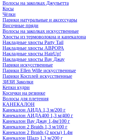
Волосы на заколках Джульетта
Косы
Чёлки
Парики натуральные и аксессуары
Височные пряди
Волосы на заколках искусственные
Хвосты из термоволокна и канекалона
Накладные хвосты Party Tail
Накладные хвосты АВРОРА
Накладные хвосты HairUp!
Накладные хвосты Вау Джау
Парики искусственные
Парики Ellen Wille искусственные
Парики Косплей искусственные
ЗИЗИ Заколки
Кепки кудри
Косички на резинке
Волосы для плетения
КАНЕКАЛОН
Канекалон АИДА 1,3 м/200 г
Канекалон АИДА400 1,3 м/400 г
Канекалон Вау Джау 1,4м/100 г
Канекалон 2 Braids 1,3 м/100 г
Канекалон 2 Braids (2 косы) 1.4м
Канекалон Шадэ 1,3 м/200 г