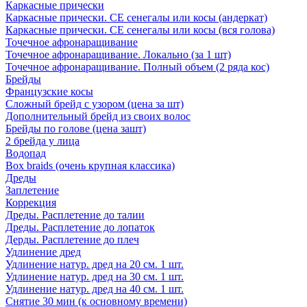
Каркасные прически
Каркасные прически. СЕ сенегалы или косы (андеркат)
Каркасные прически. СЕ сенегалы или косы (вся голова)
Точечное афронаращивание
Точечное афронаращивание. Локально (за 1 шт)
Точечное афронаращивание. Полный объем (2 ряда кос)
Брейды
Французские косы
Сложный брейд с узором (цена за шт)
Дополнительный брейд из своих волос
Брейды по голове (цена зашт)
2 брейда у лица
Водопад
Box braids (очень крупная классика)
Дреды
Заплетение
Коррекция
Дреды. Расплетение до талии
Дреды. Расплетение до лопаток
Дерды. Расплетение до плеч
Удлинение дред
Удлинение натур. дред на 20 см. 1 шт.
Удлинение натур. дред на 30 см. 1 шт.
Удлинение натур. дред на 40 см. 1 шт.
Снятие 30 мин (к основному времени)