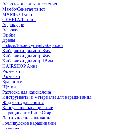
Афролоконы для вплетения
Мамбо/Сенегал твист
МАМБО Твист
СЕНЕГАЛ Твист
Афрокудри
Афрокосы
Фибра
Дреды
Гофрэ/Локон супер/Киберлоки
Киберлоки диаметр 8мм
Киберлоки диаметр 4мм
Киберлоки диаметр 16мм
HAIRSHOP Анна
Расчески
Расчески
Брашинги
Щетки
Расческа для канекалона
Инструменты и материалы для наращивания
Жидкость для снятия
Капсульное наращивание
Наращивание Ринг Стар
Ленточное наращивание
Голливудское наращивание
Палитра