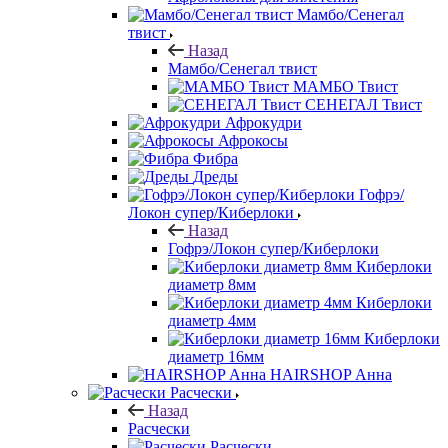
Мамбо/Сенегал
твист
Назад
Мамбо/Сенегал твист
МАМБО Твист
СЕНЕГАЛ Твист
Афрокудри
Афрокосы
Фибра
Дреды
Гофрэ/
Локон супер/Киберлоки
Назад
Гофрэ/Локон супер/Киберлоки
Киберлоки
диаметр 8мм
Киберлоки
диаметр 4мм
Киберлоки
диаметр 16мм
HAIRSHOP Анна
Расчески
Назад
Расчески
Расчески