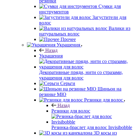
резинки
Сумки для
инструментов
Загустители для
волос
Валики из
натуральных волос
Прочее
Украшения
Назад
Украшения
Декоративные пряди, нити со стразами,
украшения для волос
Серьги
Шиньон на
резинке MIO
Резинки для волос
Назад
Резинки для волос
Резинка-браслет для волос Invisibobble
3D косы из