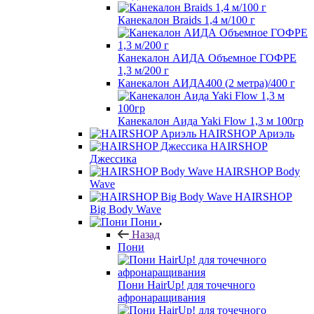
Канекалон Braids 1,4 м/100 г
Канекалон АИДА Объемное ГОФРЕ
1,3 м/200 г
Канекалон АИДА400 (2 метра)/400 г
Канекалон Аида Yaki Flow 1,3 м 100гр
HAIRSHOP Ариэль
HAIRSHOP
Джессика
HAIRSHOP Body
Wave
HAIRSHOP
Big Body Wave
Пони
Назад
Пони
Пони HairUp! для точечного
афронаращивания