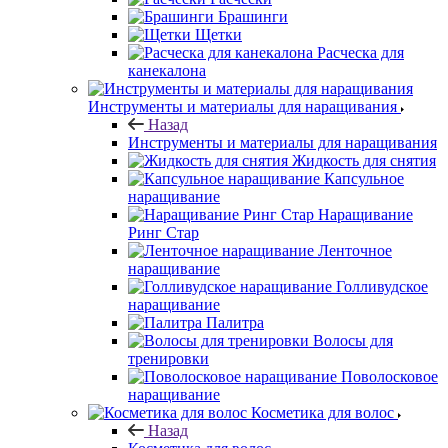
Брашинги
Щетки
Расческа для
канекалона
Инструменты и материалы для наращивания
Назад
Инструменты и материалы для наращивания
Жидкость для снятия
Капсульное
наращивание
Наращивание
Ринг Стар
Ленточное
наращивание
Голливудское
наращивание
Палитра
Волосы для
тренировки
Поволосковое
наращивание
Косметика для волос
Назад