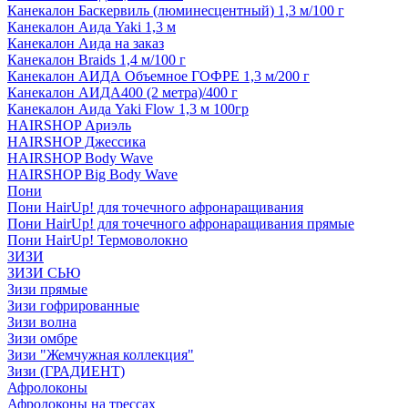
Канекалон Баскервиль (люминесцентный) 1,3 м/100 г
Канекалон Аида Yaki 1,3 м
Канекалон Аида на заказ
Канекалон Braids 1,4 м/100 г
Канекалон АИДА Объемное ГОФРЕ 1,3 м/200 г
Канекалон АИДА400 (2 метра)/400 г
Канекалон Аида Yaki Flow 1,3 м 100гр
HAIRSHOP Ариэль
HAIRSHOP Джессика
HAIRSHOP Body Wave
HAIRSHOP Big Body Wave
Пони
Пони HairUp! для точечного афронаращивания
Пони HairUp! для точечного афронаращивания прямые
Пони HairUp! Термоволокно
ЗИЗИ
ЗИЗИ СЬЮ
Зизи прямые
Зизи гофрированные
Зизи волна
Зизи омбре
Зизи "Жемчужная коллекция"
Зизи (ГРАДИЕНТ)
Афролоконы
Афролоконы на трессах