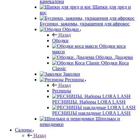
канекалона
Шапки для дред и
кос
Бусинки, зажимы, украшения для афрокос
Ободки
Назад
Ободки
Ободки коса
макси
Ободки. Диадема
Ободки Коса
Classic
Заколки
Ресницы
Назад
Ресницы
РЕСНИЦЫ. Наборы LORA LASH
РЕСНИЦЫ накладные LORA LASH
Шпильки и
невидимки
Салоны
Назад