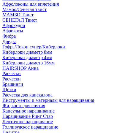
Афролоконы для вплетения
Мамбо/Сенегал твист
МАМБО Твист
СЕНЕГАЛ Твист
Афрокудри
Афрокосы
Фибра
Дреды
Гофрэ/Локон супер/Киберлоки
Киберлоки диаметр 8мм
Киберлоки диаметр 4мм
Киберлоки диаметр 16мм
HAIRSHOP Анна
Расчески
Расчески
Брашинги
Щетки
Расческа для канекалона
Инструменты и материалы для наращивания
Жидкость для снятия
Капсульное наращивание
Наращивание Ринг Стар
Ленточное наращивание
Голливудское наращивание
Палитра