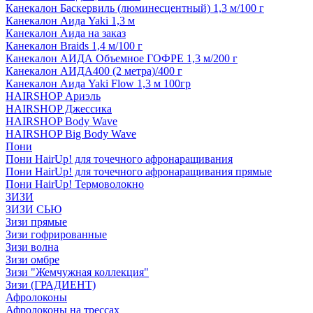
Канекалон Баскервиль (люминесцентный) 1,3 м/100 г
Канекалон Аида Yaki 1,3 м
Канекалон Аида на заказ
Канекалон Braids 1,4 м/100 г
Канекалон АИДА Объемное ГОФРЕ 1,3 м/200 г
Канекалон АИДА400 (2 метра)/400 г
Канекалон Аида Yaki Flow 1,3 м 100гр
HAIRSHOP Ариэль
HAIRSHOP Джессика
HAIRSHOP Body Wave
HAIRSHOP Big Body Wave
Пони
Пони HairUp! для точечного афронаращивания
Пони HairUp! для точечного афронаращивания прямые
Пони HairUp! Термоволокно
ЗИЗИ
ЗИЗИ СЬЮ
Зизи прямые
Зизи гофрированные
Зизи волна
Зизи омбре
Зизи "Жемчужная коллекция"
Зизи (ГРАДИЕНТ)
Афролоконы
Афролоконы на трессах