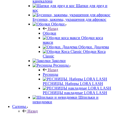
канекалона
Шапки для дред и
кос
Бусинки, зажимы, украшения для афрокос
Ободки
Назад
Ободки
Ободки коса
макси
Ободки. Диадема
Ободки Коса
Classic
Заколки
Ресницы
Назад
Ресницы
РЕСНИЦЫ. Наборы LORA LASH
РЕСНИЦЫ накладные LORA LASH
Шпильки и
невидимки
Салоны
Назад