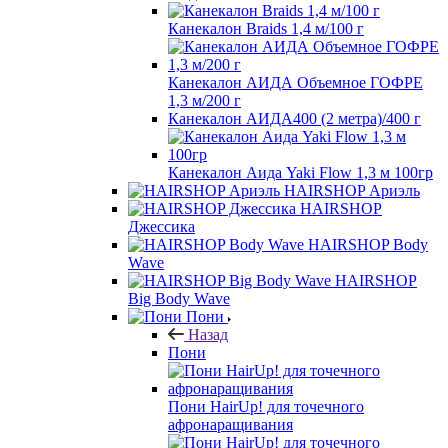
Канекалон Braids 1,4 м/100 г
Канекалон АИДА Объемное ГОФРЕ
1,3 м/200 г
Канекалон АИДА400 (2 метра)/400 г
Канекалон Аида Yaki Flow 1,3 м 100гр
HAIRSHOP Ариэль
HAIRSHOP
Джессика
HAIRSHOP Body
Wave
HAIRSHOP
Big Body Wave
Пони
Назад
Пони
Пони HairUp! для точечного
афронаращивания