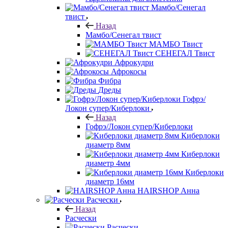
Мамбо/Сенегал
твист
Назад
Мамбо/Сенегал твист
МАМБО Твист
СЕНЕГАЛ Твист
Афрокудри
Афрокосы
Фибра
Дреды
Гофрэ/
Локон супер/Киберлоки
Назад
Гофрэ/Локон супер/Киберлоки
Киберлоки
диаметр 8мм
Киберлоки
диаметр 4мм
Киберлоки
диаметр 16мм
HAIRSHOP Анна
Расчески
Назад
Расчески
Расчески