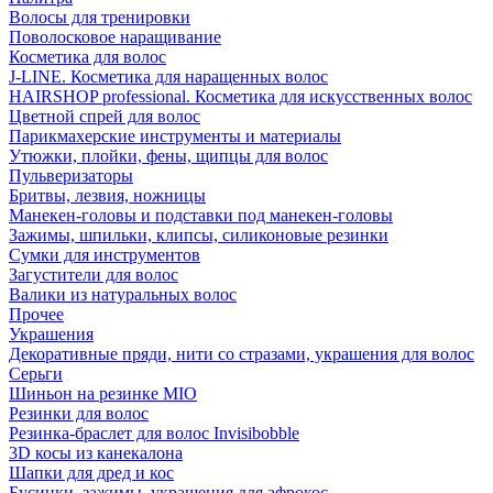
Волосы для тренировки
Поволосковое наращивание
Косметика для волос
J-LINE. Косметика для наращенных волос
HAIRSHOP professional. Косметика для искусственных волос
Цветной спрей для волос
Парикмахерские инструменты и материалы
Утюжки, плойки, фены, щипцы для волос
Пульверизаторы
Бритвы, лезвия, ножницы
Манекен-головы и подставки под манекен-головы
Зажимы, шпильки, клипсы, силиконовые резинки
Сумки для инструментов
Загустители для волос
Валики из натуральных волос
Прочее
Украшения
Декоративные пряди, нити со стразами, украшения для волос
Серьги
Шиньон на резинке MIO
Резинки для волос
Резинка-браслет для волос Invisibobble
3D косы из канекалона
Шапки для дред и кос
Бусинки, зажимы, украшения для афрокос