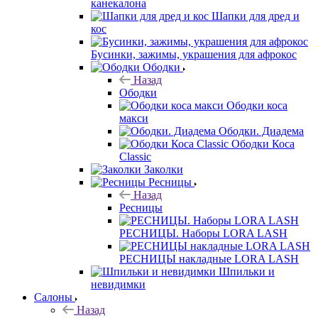
канекалона
Шапки для дред и
кос
Бусинки, зажимы, украшения для афрокос
Ободки
Назад
Ободки
Ободки коса
макси
Ободки. Диадема
Ободки Коса
Classic
Заколки
Ресницы
Назад
Ресницы
РЕСНИЦЫ. Наборы LORA LASH
РЕСНИЦЫ накладные LORA LASH
Шпильки и
невидимки
Салоны
Назад