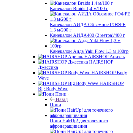
Канекалон Braids 1,4 м/100 г
Канекалон АИДА Объемное ГОФРЕ
1,3 м/200 г
Канекалон АИДА400 (2 метра)/400 г
Канекалон Аида Yaki Flow 1,3 м 100гр
HAIRSHOP Ариэль
HAIRSHOP
Джессика
HAIRSHOP Body
Wave
HAIRSHOP
Big Body Wave
Пони
Назад
Пони
Пони HairUp! для точечного
афронаращивания