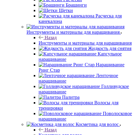
Брашинги
Щетки
Расческа для
канекалона
Инструменты и материалы для наращивания
Назад
Инструменты и материалы для наращивания
Жидкость для снятия
Капсульное
наращивание
Наращивание
Ринг Стар
Ленточное
наращивание
Голливудское
наращивание
Палитра
Волосы для
тренировки
Поволосковое
наращивание
Косметика для волос
Назад