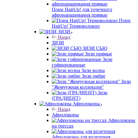
Пони HairUp! для точечного
афронаращивания прямые
Пони
HairUp! Термоволокно
ЗИЗИ
Назад
ЗИЗИ
ЗИЗИ СЬЮ
Зизи прямые
Зизи
гофрированные
Зизи волна
Зизи омбре
Зизи
"Жемчужная коллекция"
Зизи
(ГРАДИЕНТ)
Афролоконы
Назад
Афролоконы
Афролоконы
на трессах
Афролоконы для вплетения