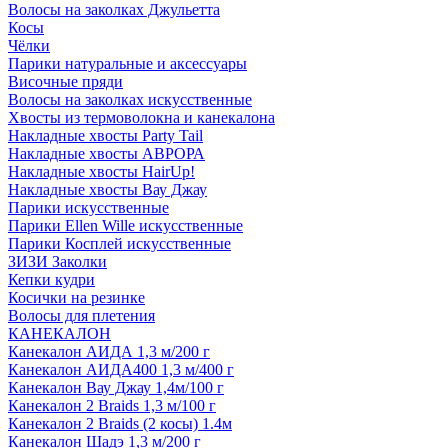
Волосы на заколках Джульетта
Косы
Чёлки
Парики натуральные и аксессуары
Височные пряди
Волосы на заколках искусственные
Хвосты из термоволокна и канекалона
Накладные хвосты Party Tail
Накладные хвосты АВРОРА
Накладные хвосты HairUp!
Накладные хвосты Вау Джау
Парики искусственные
Парики Ellen Wille искусственные
Парики Косплей искусственные
ЗИЗИ Заколки
Кепки кудри
Косички на резинке
Волосы для плетения
КАНЕКАЛОН
Канекалон АИДА 1,3 м/200 г
Канекалон АИДА400 1,3 м/400 г
Канекалон Вау Джау 1,4м/100 г
Канекалон 2 Braids 1,3 м/100 г
Канекалон 2 Braids (2 косы) 1.4м
Канекалон Шадэ 1,3 м/200 г