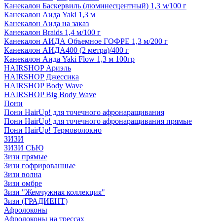
Канекалон Баскервиль (люминесцентный) 1,3 м/100 г
Канекалон Аида Yaki 1,3 м
Канекалон Аида на заказ
Канекалон Braids 1,4 м/100 г
Канекалон АИДА Объемное ГОФРЕ 1,3 м/200 г
Канекалон АИДА400 (2 метра)/400 г
Канекалон Аида Yaki Flow 1,3 м 100гр
HAIRSHOP Ариэль
HAIRSHOP Джессика
HAIRSHOP Body Wave
HAIRSHOP Big Body Wave
Пони
Пони HairUp! для точечного афронаращивания
Пони HairUp! для точечного афронаращивания прямые
Пони HairUp! Термоволокно
ЗИЗИ
ЗИЗИ СЬЮ
Зизи прямые
Зизи гофрированные
Зизи волна
Зизи омбре
Зизи "Жемчужная коллекция"
Зизи (ГРАДИЕНТ)
Афролоконы
Афролоконы на трессах