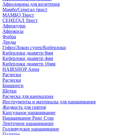
Афролоконы для вплетения
Мамбо/Сенегал твист
МАМБО Твист
СЕНЕГАЛ Твист
Афрокудри
Афрокосы
Фибра
Дреды
Гофрэ/Локон супер/Киберлоки
Киберлоки диаметр 8мм
Киберлоки диаметр 4мм
Киберлоки диаметр 16мм
HAIRSHOP Анна
Расчески
Расчески
Брашинги
Щетки
Расческа для канекалона
Инструменты и материалы для наращивания
Жидкость для снятия
Капсульное наращивание
Наращивание Ринг Стар
Ленточное наращивание
Голливудское наращивание
Палитра