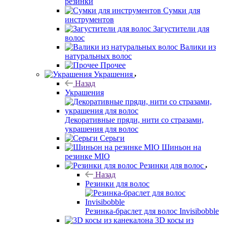
резинки
Сумки для
инструментов
Загустители для
волос
Валики из
натуральных волос
Прочее
Украшения
Назад
Украшения
Декоративные пряди, нити со стразами,
украшения для волос
Серьги
Шиньон на
резинке MIO
Резинки для волос
Назад
Резинки для волос
Резинка-браслет для волос Invisibobble
3D косы из