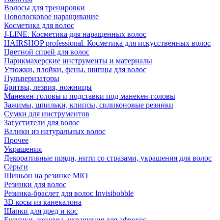
Волосы для тренировки
Поволосковое наращивание
Косметика для волос
J-LINE. Косметика для наращенных волос
HAIRSHOP professional. Косметика для искусственных волос
Цветной спрей для волос
Парикмахерские инструменты и материалы
Утюжки, плойки, фены, щипцы для волос
Пульверизаторы
Бритвы, лезвия, ножницы
Манекен-головы и подставки под манекен-головы
Зажимы, шпильки, клипсы, силиконовые резинки
Сумки для инструментов
Загустители для волос
Валики из натуральных волос
Прочее
Украшения
Декоративные пряди, нити со стразами, украшения для волос
Серьги
Шиньон на резинке MIO
Резинки для волос
Резинка-браслет для волос Invisibobble
3D косы из канекалона
Шапки для дред и кос
Бусинки, зажимы, украшения для афрокос