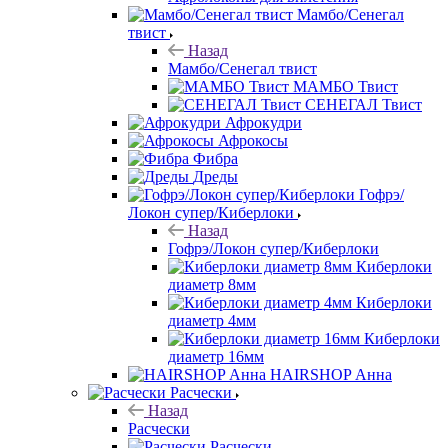
Мамбо/Сенегал
твист
Назад
Мамбо/Сенегал твист
МАМБО Твист
СЕНЕГАЛ Твист
Афрокудри
Афрокосы
Фибра
Дреды
Гофрэ/
Локон супер/Киберлоки
Назад
Гофрэ/Локон супер/Киберлоки
Киберлоки
диаметр 8мм
Киберлоки
диаметр 4мм
Киберлоки
диаметр 16мм
HAIRSHOP Анна
Расчески
Назад
Расчески
Расчески