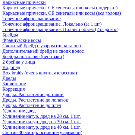
Каркасные прически
Каркасные прически. СЕ сенегалы или косы (андеркат)
Каркасные прически. СЕ сенегалы или косы (вся голова)
Точечное афронаращивание
Точечное афронаращивание. Локально (за 1 шт)
Точечное афронаращивание. Полный объем (2 ряда кос)
Брейды
Французские косы
Сложный брейд с узором (цена за шт)
Дополнительный брейд из своих волос
Брейды по голове (цена зашт)
2 брейда у лица
Водопад
Box braids (очень крупная классика)
Дреды
Заплетение
Коррекция
Дреды. Расплетение до талии
Дреды. Расплетение до лопаток
Дерды. Расплетение до плеч
Удлинение дред
Удлинение натур. дред на 20 см. 1 шт.
Удлинение натур. дред на 30 см. 1 шт.
Удлинение натур. дред на 40 см. 1 шт.
Снятие 30 мин (к основному времени)