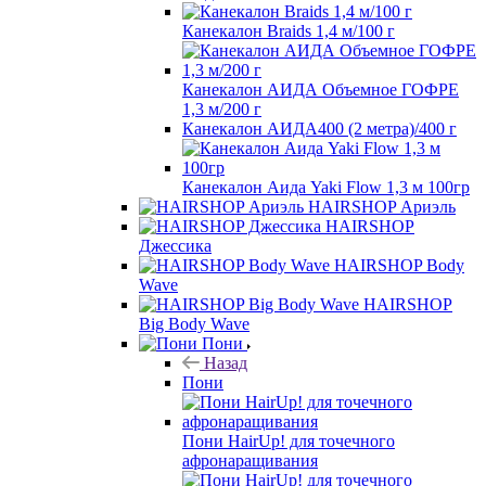
Канекалон Braids 1,4 м/100 г
Канекалон АИДА Объемное ГОФРЕ
1,3 м/200 г
Канекалон АИДА400 (2 метра)/400 г
Канекалон Аида Yaki Flow 1,3 м 100гр
HAIRSHOP Ариэль
HAIRSHOP
Джессика
HAIRSHOP Body
Wave
HAIRSHOP
Big Body Wave
Пони
Назад
Пони
Пони HairUp! для точечного
афронаращивания