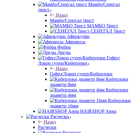
Мамбо/Сенегал
твист
Назад
Мамбо/Сенегал твист
МАМБО Твист
СЕНЕГАЛ Твист
Афрокудри
Афрокосы
Фибра
Дреды
Гофрэ/
Локон супер/Киберлоки
Назад
Гофрэ/Локон супер/Киберлоки
Киберлоки
диаметр 8мм
Киберлоки
диаметр 4мм
Киберлоки
диаметр 16мм
HAIRSHOP Анна
Расчески
Назад
Расчески
Расчески