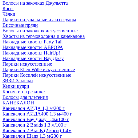
Волосы на заколках Джульетта
Косы
Чёлки
Парики натуральные и аксессуары
Височные пряди
Волосы на заколках искусственные
Хвосты из термоволокна и канекалона
Накладные хвосты Party Tail
Накладные хвосты АВРОРА
Накладные хвосты HairUp!
Накладные хвосты Вау Джау
Парики искусственные
Парики Ellen Wille искусственные
Парики Косплей искусственные
ЗИЗИ Заколки
Кепки кудри
Косички на резинке
Волосы для плетения
КАНЕКАЛОН
Канекалон АИДА 1,3 м/200 г
Канекалон АИДА400 1,3 м/400 г
Канекалон Вау Джау 1,4м/100 г
Канекалон 2 Braids 1,3 м/100 г
Канекалон 2 Braids (2 косы) 1.4м
Канекалон Шадэ 1,3 м/200 г