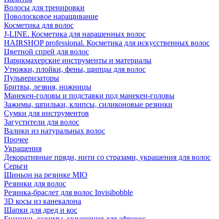
Волосы для тренировки
Поволосковое наращивание
Косметика для волос
J-LINE. Косметика для наращенных волос
HAIRSHOP professional. Косметика для искусственных волос
Цветной спрей для волос
Парикмахерские инструменты и материалы
Утюжки, плойки, фены, щипцы для волос
Пульверизаторы
Бритвы, лезвия, ножницы
Манекен-головы и подставки под манекен-головы
Зажимы, шпильки, клипсы, силиконовые резинки
Сумки для инструментов
Загустители для волос
Валики из натуральных волос
Прочее
Украшения
Декоративные пряди, нити со стразами, украшения для волос
Серьги
Шиньон на резинке MIO
Резинки для волос
Резинка-браслет для волос Invisibobble
3D косы из канекалона
Шапки для дред и кос
Бусинки, зажимы, украшения для афрокос