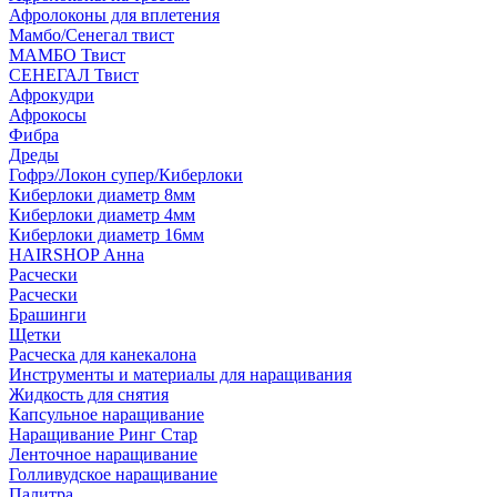
Афролоконы для вплетения
Мамбо/Сенегал твист
МАМБО Твист
СЕНЕГАЛ Твист
Афрокудри
Афрокосы
Фибра
Дреды
Гофрэ/Локон супер/Киберлоки
Киберлоки диаметр 8мм
Киберлоки диаметр 4мм
Киберлоки диаметр 16мм
HAIRSHOP Анна
Расчески
Расчески
Брашинги
Щетки
Расческа для канекалона
Инструменты и материалы для наращивания
Жидкость для снятия
Капсульное наращивание
Наращивание Ринг Стар
Ленточное наращивание
Голливудское наращивание
Палитра