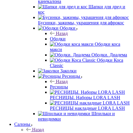
канекалона
Шапки для дред и
кос
Бусинки, зажимы, украшения для афрокос
Ободки
Назад
Ободки
Ободки коса
макси
Ободки. Диадема
Ободки Коса
Classic
Заколки
Ресницы
Назад
Ресницы
РЕСНИЦЫ. Наборы LORA LASH
РЕСНИЦЫ накладные LORA LASH
Шпильки и
невидимки
Салоны
Назад