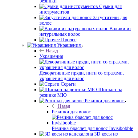
резинки
Сумки для
инструментов
Загустители для
волос
Валики из
натуральных волос
Прочее
Украшения
Назад
Украшения
Декоративные пряди, нити со стразами,
украшения для волос
Серьги
Шиньон на
резинке MIO
Резинки для волос
Назад
Резинки для волос
Резинка-браслет для волос Invisibobble
3D косы из