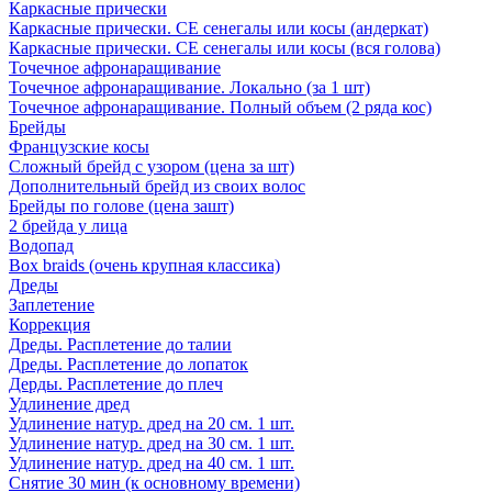
Каркасные прически
Каркасные прически. СЕ сенегалы или косы (андеркат)
Каркасные прически. СЕ сенегалы или косы (вся голова)
Точечное афронаращивание
Точечное афронаращивание. Локально (за 1 шт)
Точечное афронаращивание. Полный объем (2 ряда кос)
Брейды
Французские косы
Сложный брейд с узором (цена за шт)
Дополнительный брейд из своих волос
Брейды по голове (цена зашт)
2 брейда у лица
Водопад
Box braids (очень крупная классика)
Дреды
Заплетение
Коррекция
Дреды. Расплетение до талии
Дреды. Расплетение до лопаток
Дерды. Расплетение до плеч
Удлинение дред
Удлинение натур. дред на 20 см. 1 шт.
Удлинение натур. дред на 30 см. 1 шт.
Удлинение натур. дред на 40 см. 1 шт.
Снятие 30 мин (к основному времени)