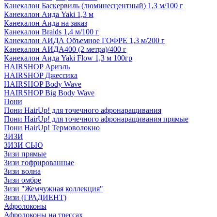
Канекалон Баскервиль (люминесцентный) 1,3 м/100 г
Канекалон Аида Yaki 1,3 м
Канекалон Аида на заказ
Канекалон Braids 1,4 м/100 г
Канекалон АИДА Объемное ГОФРЕ 1,3 м/200 г
Канекалон АИДА400 (2 метра)/400 г
Канекалон Аида Yaki Flow 1,3 м 100гр
HAIRSHOP Ариэль
HAIRSHOP Джессика
HAIRSHOP Body Wave
HAIRSHOP Big Body Wave
Пони
Пони HairUp! для точечного афронаращивания
Пони HairUp! для точечного афронаращивания прямые
Пони HairUp! Термоволокно
ЗИЗИ
ЗИЗИ СЬЮ
Зизи прямые
Зизи гофрированные
Зизи волна
Зизи омбре
Зизи "Жемчужная коллекция"
Зизи (ГРАДИЕНТ)
Афролоконы
Афролоконы на трессах