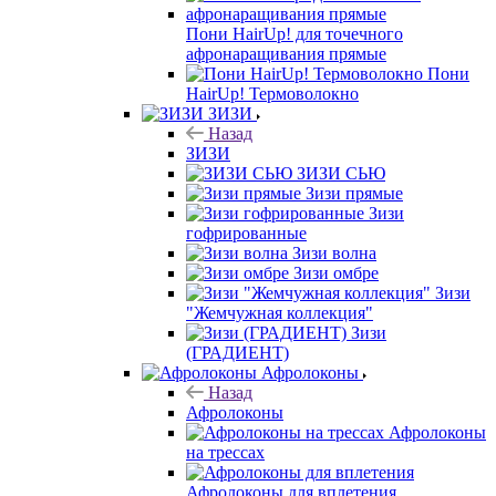
Пони HairUp! для точечного
афронаращивания прямые
Пони
HairUp! Термоволокно
ЗИЗИ
Назад
ЗИЗИ
ЗИЗИ СЬЮ
Зизи прямые
Зизи
гофрированные
Зизи волна
Зизи омбре
Зизи
"Жемчужная коллекция"
Зизи
(ГРАДИЕНТ)
Афролоконы
Назад
Афролоконы
Афролоконы
на трессах
Афролоконы для вплетения