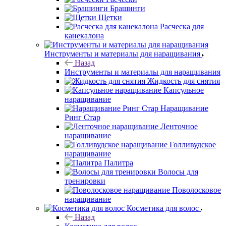
Брашинги
Щетки
Расческа для
канекалона
Инструменты и материалы для наращивания
Назад
Инструменты и материалы для наращивания
Жидкость для снятия
Капсульное
наращивание
Наращивание
Ринг Стар
Ленточное
наращивание
Голливудское
наращивание
Палитра
Волосы для
тренировки
Поволосковое
наращивание
Косметика для волос
Назад