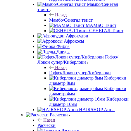
Мамбо/Сенегал
твист
Назад
Мамбо/Сенегал твист
МАМБО Твист
СЕНЕГАЛ Твист
Афрокудри
Афрокосы
Фибра
Дреды
Гофрэ/
Локон супер/Киберлоки
Назад
Гофрэ/Локон супер/Киберлоки
Киберлоки
диаметр 8мм
Киберлоки
диаметр 4мм
Киберлоки
диаметр 16мм
HAIRSHOP Анна
Расчески
Назад
Расчески
Расчески