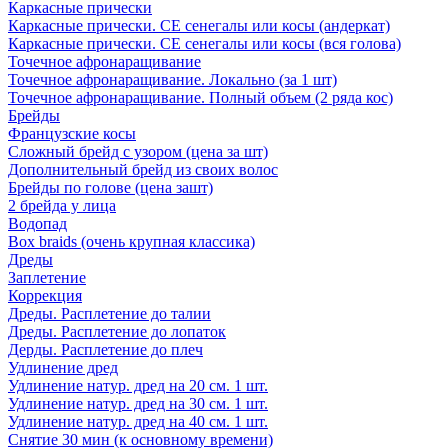
Каркасные прически
Каркасные прически. СЕ сенегалы или косы (андеркат)
Каркасные прически. СЕ сенегалы или косы (вся голова)
Точечное афронаращивание
Точечное афронаращивание. Локально (за 1 шт)
Точечное афронаращивание. Полный объем (2 ряда кос)
Брейды
Французские косы
Сложный брейд с узором (цена за шт)
Дополнительный брейд из своих волос
Брейды по голове (цена зашт)
2 брейда у лица
Водопад
Box braids (очень крупная классика)
Дреды
Заплетение
Коррекция
Дреды. Расплетение до талии
Дреды. Расплетение до лопаток
Дерды. Расплетение до плеч
Удлинение дред
Удлинение натур. дред на 20 см. 1 шт.
Удлинение натур. дред на 30 см. 1 шт.
Удлинение натур. дред на 40 см. 1 шт.
Снятие 30 мин (к основному времени)