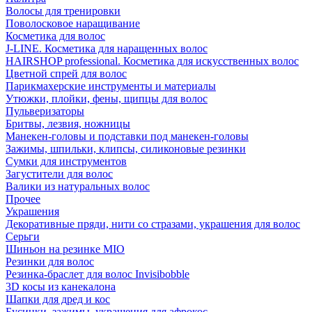
Волосы для тренировки
Поволосковое наращивание
Косметика для волос
J-LINE. Косметика для наращенных волос
HAIRSHOP professional. Косметика для искусственных волос
Цветной спрей для волос
Парикмахерские инструменты и материалы
Утюжки, плойки, фены, щипцы для волос
Пульверизаторы
Бритвы, лезвия, ножницы
Манекен-головы и подставки под манекен-головы
Зажимы, шпильки, клипсы, силиконовые резинки
Сумки для инструментов
Загустители для волос
Валики из натуральных волос
Прочее
Украшения
Декоративные пряди, нити со стразами, украшения для волос
Серьги
Шиньон на резинке MIO
Резинки для волос
Резинка-браслет для волос Invisibobble
3D косы из канекалона
Шапки для дред и кос
Бусинки, зажимы, украшения для афрокос