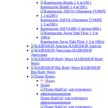
Канекалон Braids 1,4 м/100 г
Канекалон АИДА Объемное ГОФРЕ
1,3 м/200 г
Канекалон АИДА400 (2 метра)/400 г
Канекалон Аида Yaki Flow 1,3 м 100гр
HAIRSHOP Ариэль
HAIRSHOP
Джессика
HAIRSHOP Body
Wave
HAIRSHOP
Big Body Wave
Пони
Назад
Пони
Пони HairUp! для точечного
афронаращивания