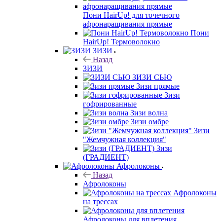
Пони HairUp! для точечного
афронаращивания прямые
Пони
HairUp! Термоволокно
ЗИЗИ
Назад
ЗИЗИ
ЗИЗИ СЬЮ
Зизи прямые
Зизи
гофрированные
Зизи волна
Зизи омбре
Зизи
"Жемчужная коллекция"
Зизи
(ГРАДИЕНТ)
Афролоконы
Назад
Афролоконы
Афролоконы
на трессах
Афролоконы для вплетения