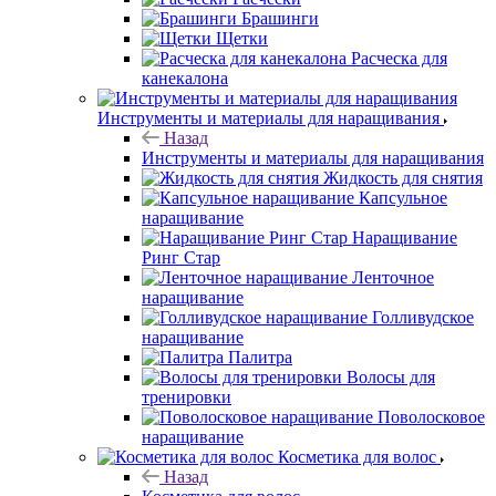
Брашинги
Щетки
Расческа для
канекалона
Инструменты и материалы для наращивания
Назад
Инструменты и материалы для наращивания
Жидкость для снятия
Капсульное
наращивание
Наращивание
Ринг Стар
Ленточное
наращивание
Голливудское
наращивание
Палитра
Волосы для
тренировки
Поволосковое
наращивание
Косметика для волос
Назад