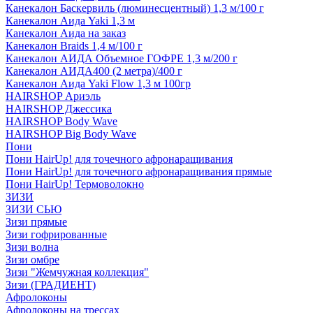
Канекалон Баскервиль (люминесцентный) 1,3 м/100 г
Канекалон Аида Yaki 1,3 м
Канекалон Аида на заказ
Канекалон Braids 1,4 м/100 г
Канекалон АИДА Объемное ГОФРЕ 1,3 м/200 г
Канекалон АИДА400 (2 метра)/400 г
Канекалон Аида Yaki Flow 1,3 м 100гр
HAIRSHOP Ариэль
HAIRSHOP Джессика
HAIRSHOP Body Wave
HAIRSHOP Big Body Wave
Пони
Пони HairUp! для точечного афронаращивания
Пони HairUp! для точечного афронаращивания прямые
Пони HairUp! Термоволокно
ЗИЗИ
ЗИЗИ СЬЮ
Зизи прямые
Зизи гофрированные
Зизи волна
Зизи омбре
Зизи "Жемчужная коллекция"
Зизи (ГРАДИЕНТ)
Афролоконы
Афролоконы на трессах