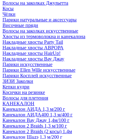
Волосы на заколках Джульетта
Косы
Чёлки
Парики натуральные и аксессуары
Височные пряди
Волосы на заколках искусственные
Хвосты из термоволокна и канекалона
Накладные хвосты Party Tail
Накладные хвосты АВРОРА
Накладные хвосты HairUp!
Накладные хвосты Вау Джау
Парики искусственные
Парики Ellen Wille искусственные
Парики Косплей искусственные
ЗИЗИ Заколки
Кепки кудри
Косички на резинке
Волосы для плетения
КАНЕКАЛОН
Канекалон АИДА 1,3 м/200 г
Канекалон АИДА400 1,3 м/400 г
Канекалон Вау Джау 1,4м/100 г
Канекалон 2 Braids 1,3 м/100 г
Канекалон 2 Braids (2 косы) 1.4м
Канекалон Шадэ 1,3 м/200 г