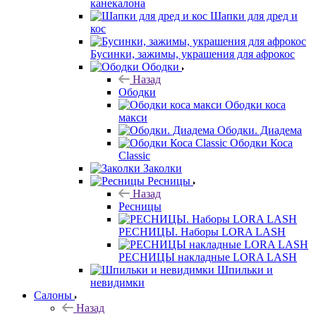
канекалона
Шапки для дред и
кос
Бусинки, зажимы, украшения для афрокос
Ободки
Назад
Ободки
Ободки коса
макси
Ободки. Диадема
Ободки Коса
Classic
Заколки
Ресницы
Назад
Ресницы
РЕСНИЦЫ. Наборы LORA LASH
РЕСНИЦЫ накладные LORA LASH
Шпильки и
невидимки
Салоны
Назад