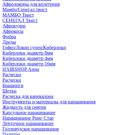
Афролоконы для вплетения
Мамбо/Сенегал твист
МАМБО Твист
СЕНЕГАЛ Твист
Афрокудри
Афрокосы
Фибра
Дреды
Гофрэ/Локон супер/Киберлоки
Киберлоки диаметр 8мм
Киберлоки диаметр 4мм
Киберлоки диаметр 16мм
HAIRSHOP Анна
Расчески
Расчески
Брашинги
Щетки
Расческа для канекалона
Инструменты и материалы для наращивания
Жидкость для снятия
Капсульное наращивание
Наращивание Ринг Стар
Ленточное наращивание
Голливудское наращивание
Палитра