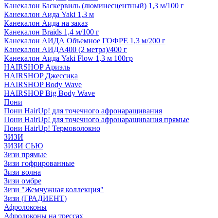
Канекалон Баскервиль (люминесцентный) 1,3 м/100 г
Канекалон Аида Yaki 1,3 м
Канекалон Аида на заказ
Канекалон Braids 1,4 м/100 г
Канекалон АИДА Объемное ГОФРЕ 1,3 м/200 г
Канекалон АИДА400 (2 метра)/400 г
Канекалон Аида Yaki Flow 1,3 м 100гр
HAIRSHOP Ариэль
HAIRSHOP Джессика
HAIRSHOP Body Wave
HAIRSHOP Big Body Wave
Пони
Пони HairUp! для точечного афронаращивания
Пони HairUp! для точечного афронаращивания прямые
Пони HairUp! Термоволокно
ЗИЗИ
ЗИЗИ СЬЮ
Зизи прямые
Зизи гофрированные
Зизи волна
Зизи омбре
Зизи "Жемчужная коллекция"
Зизи (ГРАДИЕНТ)
Афролоконы
Афролоконы на трессах