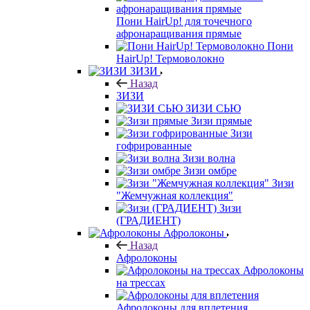
Пони HairUp! для точечного
афронаращивания прямые
Пони
HairUp! Термоволокно
ЗИЗИ
Назад
ЗИЗИ
ЗИЗИ СЬЮ
Зизи прямые
Зизи
гофрированные
Зизи волна
Зизи омбре
Зизи
"Жемчужная коллекция"
Зизи
(ГРАДИЕНТ)
Афролоконы
Назад
Афролоконы
Афролоконы
на трессах
Афролоконы для вплетения