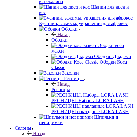
канекалона
Шапки для дред и
кос
Бусинки, зажимы, украшения для афрокос
Ободки
Назад
Ободки
Ободки коса
макси
Ободки. Диадема
Ободки Коса
Classic
Заколки
Ресницы
Назад
Ресницы
РЕСНИЦЫ. Наборы LORA LASH
РЕСНИЦЫ накладные LORA LASH
Шпильки и
невидимки
Салоны
Назад