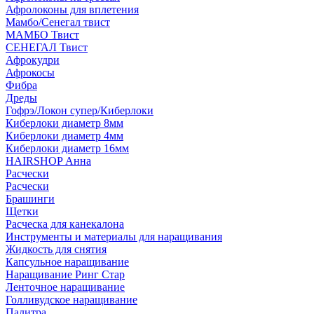
Афролоконы для вплетения
Мамбо/Сенегал твист
МАМБО Твист
СЕНЕГАЛ Твист
Афрокудри
Афрокосы
Фибра
Дреды
Гофрэ/Локон супер/Киберлоки
Киберлоки диаметр 8мм
Киберлоки диаметр 4мм
Киберлоки диаметр 16мм
HAIRSHOP Анна
Расчески
Расчески
Брашинги
Щетки
Расческа для канекалона
Инструменты и материалы для наращивания
Жидкость для снятия
Капсульное наращивание
Наращивание Ринг Стар
Ленточное наращивание
Голливудское наращивание
Палитра