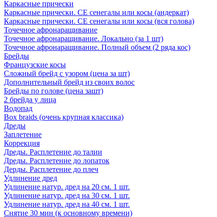
Каркасные прически
Каркасные прически. СЕ сенегалы или косы (андеркат)
Каркасные прически. СЕ сенегалы или косы (вся голова)
Точечное афронаращивание
Точечное афронаращивание. Локально (за 1 шт)
Точечное афронаращивание. Полный объем (2 ряда кос)
Брейды
Французские косы
Сложный брейд с узором (цена за шт)
Дополнительный брейд из своих волос
Брейды по голове (цена зашт)
2 брейда у лица
Водопад
Box braids (очень крупная классика)
Дреды
Заплетение
Коррекция
Дреды. Расплетение до талии
Дреды. Расплетение до лопаток
Дерды. Расплетение до плеч
Удлинение дред
Удлинение натур. дред на 20 см. 1 шт.
Удлинение натур. дред на 30 см. 1 шт.
Удлинение натур. дред на 40 см. 1 шт.
Снятие 30 мин (к основному времени)