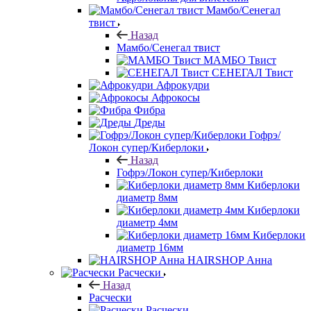
Мамбо/Сенегал
твист
Назад
Мамбо/Сенегал твист
МАМБО Твист
СЕНЕГАЛ Твист
Афрокудри
Афрокосы
Фибра
Дреды
Гофрэ/
Локон супер/Киберлоки
Назад
Гофрэ/Локон супер/Киберлоки
Киберлоки
диаметр 8мм
Киберлоки
диаметр 4мм
Киберлоки
диаметр 16мм
HAIRSHOP Анна
Расчески
Назад
Расчески
Расчески