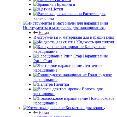
Брашинги
Щетки
Расческа для
канекалона
Инструменты и материалы для наращивания
Назад
Инструменты и материалы для наращивания
Жидкость для снятия
Капсульное
наращивание
Наращивание
Ринг Стар
Ленточное
наращивание
Голливудское
наращивание
Палитра
Волосы для
тренировки
Поволосковое
наращивание
Косметика для волос
Назад