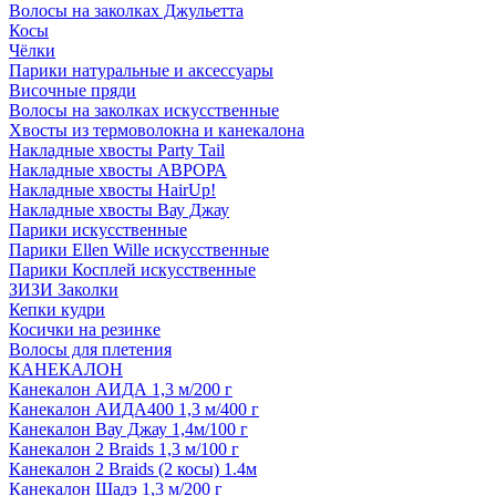
Волосы на заколках Джульетта
Косы
Чёлки
Парики натуральные и аксессуары
Височные пряди
Волосы на заколках искусственные
Хвосты из термоволокна и канекалона
Накладные хвосты Party Tail
Накладные хвосты АВРОРА
Накладные хвосты HairUp!
Накладные хвосты Вау Джау
Парики искусственные
Парики Ellen Wille искусственные
Парики Косплей искусственные
ЗИЗИ Заколки
Кепки кудри
Косички на резинке
Волосы для плетения
КАНЕКАЛОН
Канекалон АИДА 1,3 м/200 г
Канекалон АИДА400 1,3 м/400 г
Канекалон Вау Джау 1,4м/100 г
Канекалон 2 Braids 1,3 м/100 г
Канекалон 2 Braids (2 косы) 1.4м
Канекалон Шадэ 1,3 м/200 г