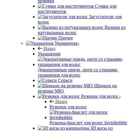
резинки
Сумки для
инструментов
Загустители для
волос
Валики из
натуральных волос
Прочее
Украшения
Назад
Украшения
Декоративные пряди, нити со стразами,
украшения для волос
Серьги
Шиньон на
резинке MIO
Резинки для волос
Назад
Резинки для волос
Резинка-браслет для волос Invisibobble
3D косы из