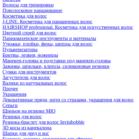
Волосы для тренировки
Поволосковое наращивание
Косметика для волос
J-LINE. Косметика для наращенных волос
HAIRSHOP professional. Косметика для искусственных волос
Цветной спрей для волос
Парикмахерские инструменты и материалы
Утюжки, плойки, фены, щипцы для волос
Пульверизаторы
Бритвы, лезвия, ножницы
Манекен-головы и подставки под манекен-головы
Зажимы, шпильки, клипсы, силиконовые резинки
Сумки для инструментов
Загустители для волос
Валики из натуральных волос
Прочее
Украшения
Декоративные пряди, нити со стразами, украшения для волос
Серьги
Шиньон на резинке MIO
Резинки для волос
Резинка-браслет для волос Invisibobble
3D косы из канекалона
Шапки для дред и кос
Бусинки, зажимы, украшения для афрокос