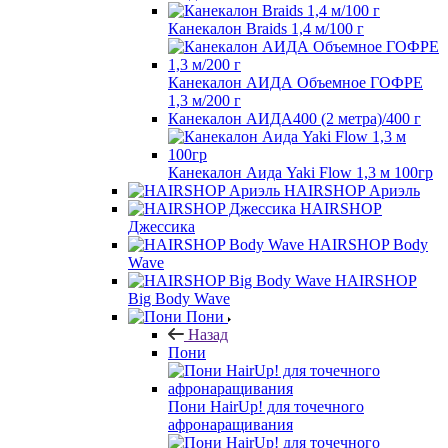
Канекалон Braids 1,4 м/100 г
Канекалон АИДА Объемное ГОФРЕ
1,3 м/200 г
Канекалон АИДА400 (2 метра)/400 г
Канекалон Аида Yaki Flow 1,3 м 100гр
HAIRSHOP Ариэль
HAIRSHOP
Джессика
HAIRSHOP Body
Wave
HAIRSHOP
Big Body Wave
Пони
Назад
Пони
Пони HairUp! для точечного
афронаращивания