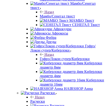
Мамбо/Сенегал
твист
Назад
Мамбо/Сенегал твист
МАМБО Твист
СЕНЕГАЛ Твист
Афрокудри
Афрокосы
Фибра
Дреды
Гофрэ/
Локон супер/Киберлоки
Назад
Гофрэ/Локон супер/Киберлоки
Киберлоки
диаметр 8мм
Киберлоки
диаметр 4мм
Киберлоки
диаметр 16мм
HAIRSHOP Анна
Расчески
Назад
Расчески
Расчески