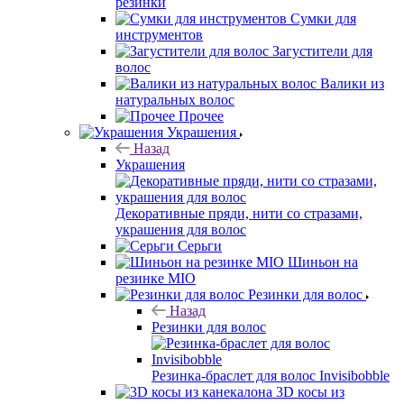
резинки
Сумки для
инструментов
Загустители для
волос
Валики из
натуральных волос
Прочее
Украшения
Назад
Украшения
Декоративные пряди, нити со стразами,
украшения для волос
Серьги
Шиньон на
резинке MIO
Резинки для волос
Назад
Резинки для волос
Резинка-браслет для волос Invisibobble
3D косы из