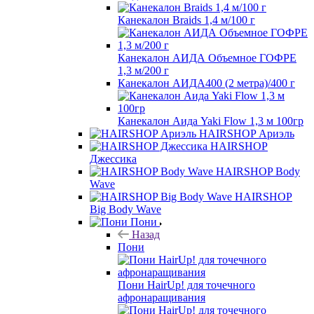
Канекалон Braids 1,4 м/100 г
Канекалон АИДА Объемное ГОФРЕ
1,3 м/200 г
Канекалон АИДА400 (2 метра)/400 г
Канекалон Аида Yaki Flow 1,3 м 100гр
HAIRSHOP Ариэль
HAIRSHOP
Джессика
HAIRSHOP Body
Wave
HAIRSHOP
Big Body Wave
Пони
Назад
Пони
Пони HairUp! для точечного
афронаращивания