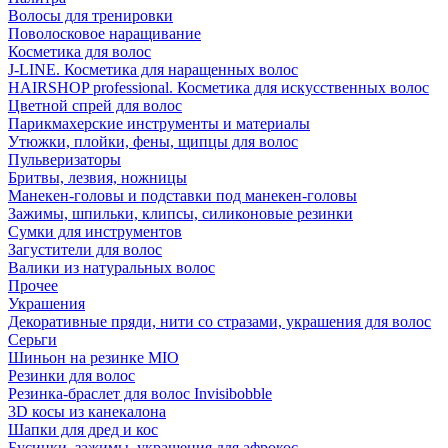
Волосы для тренировки
Поволосковое наращивание
Косметика для волос
J-LINE. Косметика для наращенных волос
HAIRSHOP professional. Косметика для искусственных волос
Цветной спрей для волос
Парикмахерские инструменты и материалы
Утюжки, плойки, фены, щипцы для волос
Пульверизаторы
Бритвы, лезвия, ножницы
Манекен-головы и подставки под манекен-головы
Зажимы, шпильки, клипсы, силиконовые резинки
Сумки для инструментов
Загустители для волос
Валики из натуральных волос
Прочее
Украшения
Декоративные пряди, нити со стразами, украшения для волос
Серьги
Шиньон на резинке MIO
Резинки для волос
Резинка-браслет для волос Invisibobble
3D косы из канекалона
Шапки для дред и кос
Бусинки, зажимы, украшения для афрокос