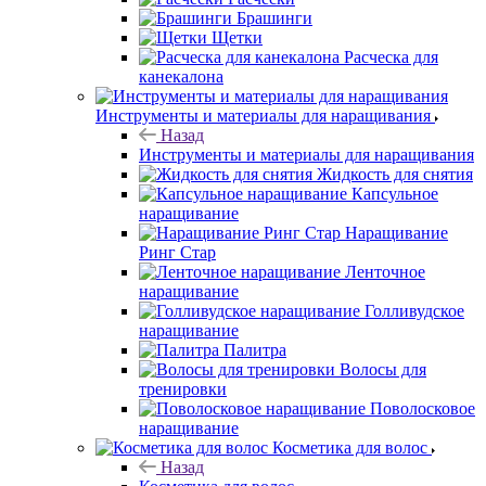
Брашинги
Щетки
Расческа для
канекалона
Инструменты и материалы для наращивания
Назад
Инструменты и материалы для наращивания
Жидкость для снятия
Капсульное
наращивание
Наращивание
Ринг Стар
Ленточное
наращивание
Голливудское
наращивание
Палитра
Волосы для
тренировки
Поволосковое
наращивание
Косметика для волос
Назад