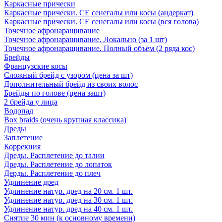
Каркасные прически
Каркасные прически. СЕ сенегалы или косы (андеркат)
Каркасные прически. СЕ сенегалы или косы (вся голова)
Точечное афронаращивание
Точечное афронаращивание. Локально (за 1 шт)
Точечное афронаращивание. Полный объем (2 ряда кос)
Брейды
Французские косы
Сложный брейд с узором (цена за шт)
Дополнительный брейд из своих волос
Брейды по голове (цена зашт)
2 брейда у лица
Водопад
Box braids (очень крупная классика)
Дреды
Заплетение
Коррекция
Дреды. Расплетение до талии
Дреды. Расплетение до лопаток
Дерды. Расплетение до плеч
Удлинение дред
Удлинение натур. дред на 20 см. 1 шт.
Удлинение натур. дред на 30 см. 1 шт.
Удлинение натур. дред на 40 см. 1 шт.
Снятие 30 мин (к основному времени)