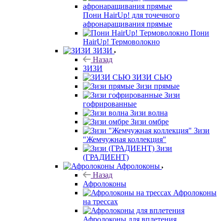
Пони HairUp! для точечного
афронаращивания прямые
Пони
HairUp! Термоволокно
ЗИЗИ
Назад
ЗИЗИ
ЗИЗИ СЬЮ
Зизи прямые
Зизи
гофрированные
Зизи волна
Зизи омбре
Зизи
"Жемчужная коллекция"
Зизи
(ГРАДИЕНТ)
Афролоконы
Назад
Афролоконы
Афролоконы
на трессах
Афролоконы для вплетения