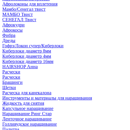
Афролоконы для вплетения
Мамбо/Сенегал твист
МАМБО Твист
СЕНЕГАЛ Твист
Афрокудри
Афрокосы
Фибра
Дреды
Гофрэ/Локон супер/Киберлоки
Киберлоки диаметр 8мм
Киберлоки диаметр 4мм
Киберлоки диаметр 16мм
HAIRSHOP Анна
Расчески
Расчески
Брашинги
Щетки
Расческа для канекалона
Инструменты и материалы для наращивания
Жидкость для снятия
Капсульное наращивание
Наращивание Ринг Стар
Ленточное наращивание
Голливудское наращивание
Палитра