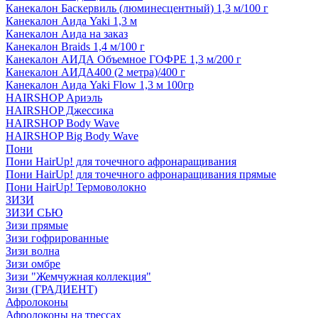
Канекалон Баскервиль (люминесцентный) 1,3 м/100 г
Канекалон Аида Yaki 1,3 м
Канекалон Аида на заказ
Канекалон Braids 1,4 м/100 г
Канекалон АИДА Объемное ГОФРЕ 1,3 м/200 г
Канекалон АИДА400 (2 метра)/400 г
Канекалон Аида Yaki Flow 1,3 м 100гр
HAIRSHOP Ариэль
HAIRSHOP Джессика
HAIRSHOP Body Wave
HAIRSHOP Big Body Wave
Пони
Пони HairUp! для точечного афронаращивания
Пони HairUp! для точечного афронаращивания прямые
Пони HairUp! Термоволокно
ЗИЗИ
ЗИЗИ СЬЮ
Зизи прямые
Зизи гофрированные
Зизи волна
Зизи омбре
Зизи "Жемчужная коллекция"
Зизи (ГРАДИЕНТ)
Афролоконы
Афролоконы на трессах