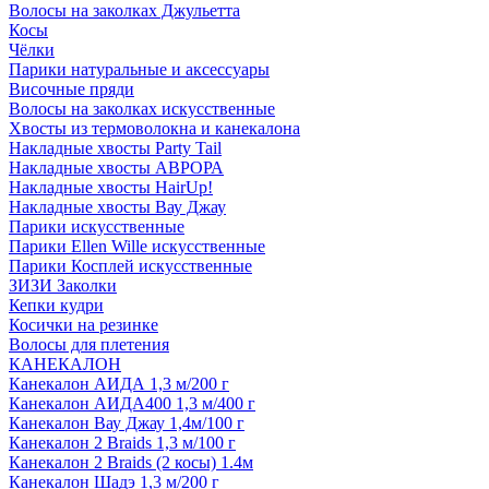
Волосы на заколках Джульетта
Косы
Чёлки
Парики натуральные и аксессуары
Височные пряди
Волосы на заколках искусственные
Хвосты из термоволокна и канекалона
Накладные хвосты Party Tail
Накладные хвосты АВРОРА
Накладные хвосты HairUp!
Накладные хвосты Вау Джау
Парики искусственные
Парики Ellen Wille искусственные
Парики Косплей искусственные
ЗИЗИ Заколки
Кепки кудри
Косички на резинке
Волосы для плетения
КАНЕКАЛОН
Канекалон АИДА 1,3 м/200 г
Канекалон АИДА400 1,3 м/400 г
Канекалон Вау Джау 1,4м/100 г
Канекалон 2 Braids 1,3 м/100 г
Канекалон 2 Braids (2 косы) 1.4м
Канекалон Шадэ 1,3 м/200 г