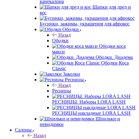
канекалона
Шапки для дред и
кос
Бусинки, зажимы, украшения для афрокос
Ободки
Назад
Ободки
Ободки коса
макси
Ободки. Диадема
Ободки Коса
Classic
Заколки
Ресницы
Назад
Ресницы
РЕСНИЦЫ. Наборы LORA LASH
РЕСНИЦЫ накладные LORA LASH
Шпильки и
невидимки
Салоны
Назад