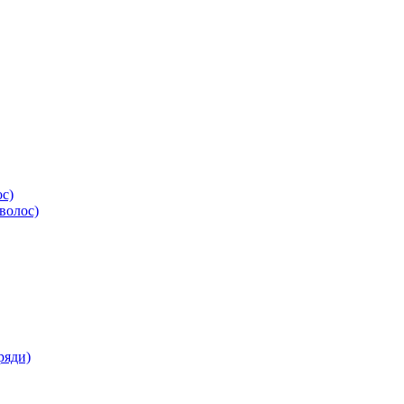
ос)
волос)
ряди)