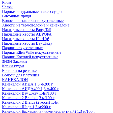
Косы
Чёлки
Парики натуральные и аксессуары
Височные пряди
Волосы на заколках искусственные
Хвосты из термоволокна и канекалона
Накладные хвосты Party Tail
Накладные хвосты АВРОРА
Накладные хвосты HairUp!
Накладные хвосты Вау Джау
Парики искусственные
Парики Ellen Wille искусственные
Парики Косплей искусственные
ЗИЗИ Заколки
Кепки кудри
Косички на резинке
Волосы для плетения
КАНЕКАЛОН
Канекалон АИДА 1,3 м/200 г
Канекалон АИДА400 1,3 м/400 г
Канекалон Вау Джау 1,4м/100 г
Канекалон 2 Braids 1,3 м/100 г
Канекалон 2 Braids (2 косы) 1.4м
Канекалон Шадэ 1,3 м/200 г
Канекалон Баскервиль (люминесцентный) 1,3 м/100 г