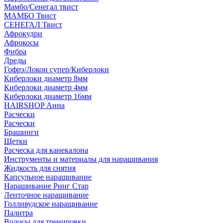
Мамбо/Сенегал твист
МАМБО Твист
СЕНЕГАЛ Твист
Афрокудри
Афрокосы
Фибра
Дреды
Гофрэ/Локон супер/Киберлоки
Киберлоки диаметр 8мм
Киберлоки диаметр 4мм
Киберлоки диаметр 16мм
HAIRSHOP Анна
Расчески
Расчески
Брашинги
Щетки
Расческа для канекалона
Инструменты и материалы для наращивания
Жидкость для снятия
Капсульное наращивание
Наращивание Ринг Стар
Ленточное наращивание
Голливудское наращивание
Палитра
Волосы для тренировки