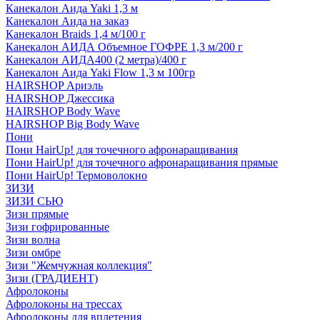
Канекалон Аида Yaki 1,3 м
Канекалон Аида на заказ
Канекалон Braids 1,4 м/100 г
Канекалон АИДА Объемное ГОФРЕ 1,3 м/200 г
Канекалон АИДА400 (2 метра)/400 г
Канекалон Аида Yaki Flow 1,3 м 100гр
HAIRSHOP Ариэль
HAIRSHOP Джессика
HAIRSHOP Body Wave
HAIRSHOP Big Body Wave
Пони
Пони HairUp! для точечного афронаращивания
Пони HairUp! для точечного афронаращивания прямые
Пони HairUp! Термоволокно
ЗИЗИ
ЗИЗИ СЬЮ
Зизи прямые
Зизи гофрированные
Зизи волна
Зизи омбре
Зизи "Жемчужная коллекция"
Зизи (ГРАДИЕНТ)
Афролоконы
Афролоконы на трессах
Афролоконы для вплетения