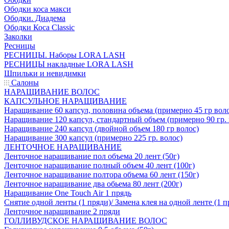
Ободки коса макси
Ободки. Диадема
Ободки Коса Classic
Заколки
Ресницы
РЕСНИЦЫ. Наборы LORA LASH
РЕСНИЦЫ накладные LORA LASH
Шпильки и невидимки
Салоны
НАРАЩИВАНИЕ ВОЛОС
КАПСУЛЬНОЕ НАРАЩИВАНИЕ
Наращивание 60 капсул, половина объема (примерно 45 гр вол
Наращивание 120 капсул, стандартный объем (примерно 90 гр. 
Наращивание 240 капсул (двойной объем 180 гр волос)
Наращивание 300 капсул (примерно 225 гр. волос)
ЛЕНТОЧНОЕ НАРАЩИВАНИЕ
Ленточное наращивание пол объема 20 лент (50г)
Ленточное наращивание полный объем 40 лент (100г)
Ленточное наращивание полтора объема 60 лент (150г)
Ленточное наращивание два обьема 80 лент (200г)
Наращивание One Touch Air 1 прядь
Снятие одной ленты (1 пряди)/ Замена клея на одной ленте (1 п
Ленточное наращивание 2 пряди
ГОЛЛИВУДСКОЕ НАРАЩИВАНИЕ ВОЛОС