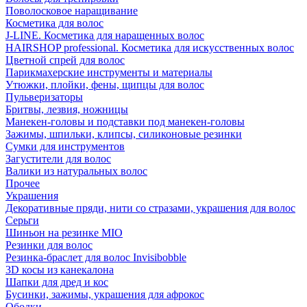
Поволосковое наращивание
Косметика для волос
J-LINE. Косметика для наращенных волос
HAIRSHOP professional. Косметика для искусственных волос
Цветной спрей для волос
Парикмахерские инструменты и материалы
Утюжки, плойки, фены, щипцы для волос
Пульверизаторы
Бритвы, лезвия, ножницы
Манекен-головы и подставки под манекен-головы
Зажимы, шпильки, клипсы, силиконовые резинки
Сумки для инструментов
Загустители для волос
Валики из натуральных волос
Прочее
Украшения
Декоративные пряди, нити со стразами, украшения для волос
Серьги
Шиньон на резинке MIO
Резинки для волос
Резинка-браслет для волос Invisibobble
3D косы из канекалона
Шапки для дред и кос
Бусинки, зажимы, украшения для афрокос
Ободки