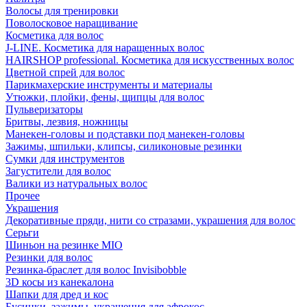
Волосы для тренировки
Поволосковое наращивание
Косметика для волос
J-LINE. Косметика для наращенных волос
HAIRSHOP professional. Косметика для искусственных волос
Цветной спрей для волос
Парикмахерские инструменты и материалы
Утюжки, плойки, фены, щипцы для волос
Пульверизаторы
Бритвы, лезвия, ножницы
Манекен-головы и подставки под манекен-головы
Зажимы, шпильки, клипсы, силиконовые резинки
Сумки для инструментов
Загустители для волос
Валики из натуральных волос
Прочее
Украшения
Декоративные пряди, нити со стразами, украшения для волос
Серьги
Шиньон на резинке MIO
Резинки для волос
Резинка-браслет для волос Invisibobble
3D косы из канекалона
Шапки для дред и кос
Бусинки, зажимы, украшения для афрокос