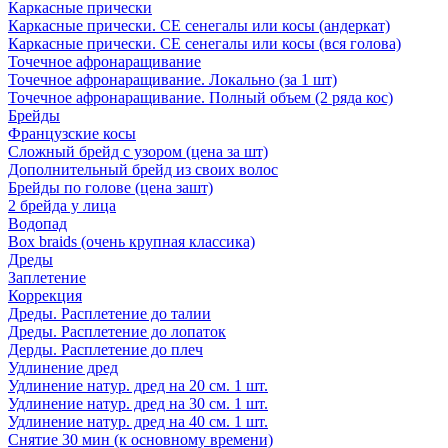
Каркасные прически
Каркасные прически. СЕ сенегалы или косы (андеркат)
Каркасные прически. СЕ сенегалы или косы (вся голова)
Точечное афронаращивание
Точечное афронаращивание. Локально (за 1 шт)
Точечное афронаращивание. Полный объем (2 ряда кос)
Брейды
Французские косы
Сложный брейд с узором (цена за шт)
Дополнительный брейд из своих волос
Брейды по голове (цена зашт)
2 брейда у лица
Водопад
Box braids (очень крупная классика)
Дреды
Заплетение
Коррекция
Дреды. Расплетение до талии
Дреды. Расплетение до лопаток
Дерды. Расплетение до плеч
Удлинение дред
Удлинение натур. дред на 20 см. 1 шт.
Удлинение натур. дред на 30 см. 1 шт.
Удлинение натур. дред на 40 см. 1 шт.
Снятие 30 мин (к основному времени)