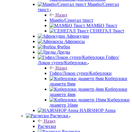
Мамбо/Сенегал
твист
Назад
Мамбо/Сенегал твист
МАМБО Твист
СЕНЕГАЛ Твист
Афрокудри
Афрокосы
Фибра
Дреды
Гофрэ/
Локон супер/Киберлоки
Назад
Гофрэ/Локон супер/Киберлоки
Киберлоки
диаметр 8мм
Киберлоки
диаметр 4мм
Киберлоки
диаметр 16мм
HAIRSHOP Анна
Расчески
Назад
Расчески
Расчески