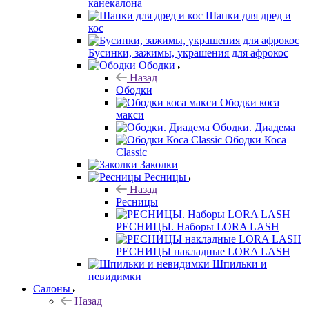
канекалона
Шапки для дред и
кос
Бусинки, зажимы, украшения для афрокос
Ободки
Назад
Ободки
Ободки коса
макси
Ободки. Диадема
Ободки Коса
Classic
Заколки
Ресницы
Назад
Ресницы
РЕСНИЦЫ. Наборы LORA LASH
РЕСНИЦЫ накладные LORA LASH
Шпильки и
невидимки
Салоны
Назад