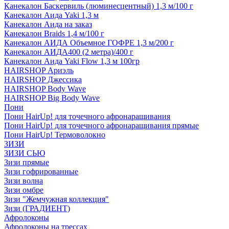
Канекалон Баскервиль (люминесцентный) 1,3 м/100 г
Канекалон Аида Yaki 1,3 м
Канекалон Аида на заказ
Канекалон Braids 1,4 м/100 г
Канекалон АИДА Объемное ГОФРЕ 1,3 м/200 г
Канекалон АИДА400 (2 метра)/400 г
Канекалон Аида Yaki Flow 1,3 м 100гр
HAIRSHOP Ариэль
HAIRSHOP Джессика
HAIRSHOP Body Wave
HAIRSHOP Big Body Wave
Пони
Пони HairUp! для точечного афронаращивания
Пони HairUp! для точечного афронаращивания прямые
Пони HairUp! Термоволокно
ЗИЗИ
ЗИЗИ СЬЮ
Зизи прямые
Зизи гофрированные
Зизи волна
Зизи омбре
Зизи "Жемчужная коллекция"
Зизи (ГРАДИЕНТ)
Афролоконы
Афролоконы на трессах