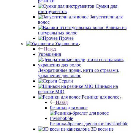
резинки
Сумки для
инструментов
Загустители для
волос
Валики из
натуральных волос
Прочее
Украшения
Назад
Украшения
Декоративные пряди, нити со стразами,
украшения для волос
Серьги
Шиньон на
резинке MIO
Резинки для волос
Назад
Резинки для волос
Резинка-браслет для волос Invisibobble
3D косы из