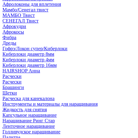
Афролоконы для вплетения
Мамбо/Сенегал твист
МАМБО Твист
СЕНЕГАЛ Твист
Афрокудри
Афрокосы
Фибра
Дреды
Гофрэ/Локон супер/Киберлоки
Киберлоки диаметр 8мм
Киберлоки диаметр 4мм
Киберлоки диаметр 16мм
HAIRSHOP Анна
Расчески
Расчески
Брашинги
Щетки
Расческа для канекалона
Инструменты и материалы для наращивания
Жидкость для снятия
Капсульное наращивание
Наращивание Ринг Стар
Ленточное наращивание
Голливудское наращивание
Палитра