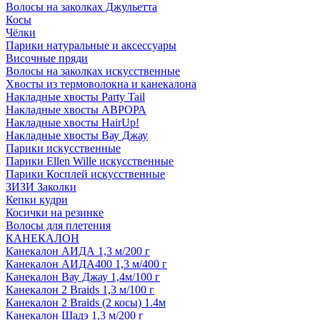
Волосы на заколках Джульетта
Косы
Чёлки
Парики натуральные и аксессуары
Височные пряди
Волосы на заколках искусственные
Хвосты из термоволокна и канекалона
Накладные хвосты Party Tail
Накладные хвосты АВРОРА
Накладные хвосты HairUp!
Накладные хвосты Вау Джау
Парики искусственные
Парики Ellen Wille искусственные
Парики Косплей искусственные
ЗИЗИ Заколки
Кепки кудри
Косички на резинке
Волосы для плетения
КАНЕКАЛОН
Канекалон АИДА 1,3 м/200 г
Канекалон АИДА400 1,3 м/400 г
Канекалон Вау Джау 1,4м/100 г
Канекалон 2 Braids 1,3 м/100 г
Канекалон 2 Braids (2 косы) 1.4м
Канекалон Шадэ 1,3 м/200 г