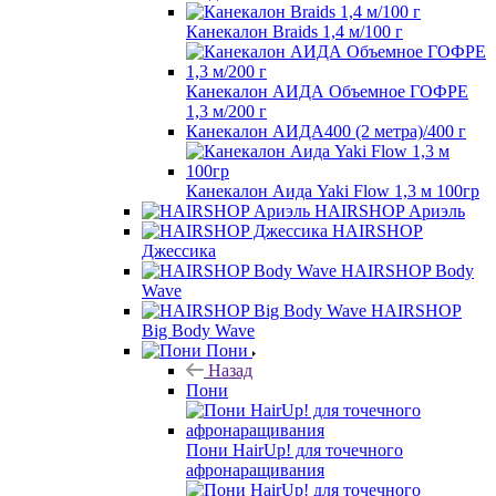
Канекалон Braids 1,4 м/100 г
Канекалон АИДА Объемное ГОФРЕ
1,3 м/200 г
Канекалон АИДА400 (2 метра)/400 г
Канекалон Аида Yaki Flow 1,3 м 100гр
HAIRSHOP Ариэль
HAIRSHOP
Джессика
HAIRSHOP Body
Wave
HAIRSHOP
Big Body Wave
Пони
Назад
Пони
Пони HairUp! для точечного
афронаращивания