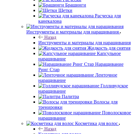
Брашинги
Щетки
Расческа для
канекалона
Инструменты и материалы для наращивания
Назад
Инструменты и материалы для наращивания
Жидкость для снятия
Капсульное
наращивание
Наращивание
Ринг Стар
Ленточное
наращивание
Голливудское
наращивание
Палитра
Волосы для
тренировки
Поволосковое
наращивание
Косметика для волос
Назад