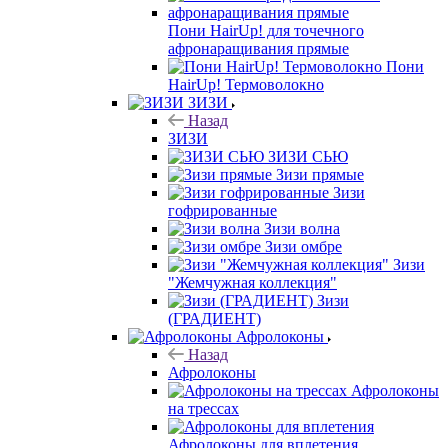
Пони HairUp! для точечного
афронаращивания прямые
Пони
HairUp! Термоволокно
ЗИЗИ
Назад
ЗИЗИ
ЗИЗИ СЬЮ
Зизи прямые
Зизи
гофрированные
Зизи волна
Зизи омбре
Зизи
"Жемчужная коллекция"
Зизи
(ГРАДИЕНТ)
Афролоконы
Назад
Афролоконы
Афролоконы
на трессах
Афролоконы для вплетения