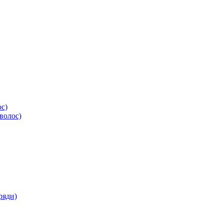
ос)
волос)
ряди)