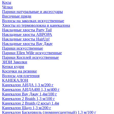
Косы
Чёлки
Парики натуральные и аксессуары
Височные пряди
Волосы на заколках искусственные
Хвосты из термоволокна и канекалона
Накладные хвосты Party Tail
Накладные хвосты АВРОРА
Накладные хвосты HairUp!
Накладные хвосты Вау Джау
Парики искусственные
Парики Ellen Wille искусственные
Парики Косплей искусственные
ЗИЗИ Заколки
Кепки кудри
Косички на резинке
Волосы для плетения
КАНЕКАЛОН
Канекалон АИДА 1,3 м/200 г
Канекалон АИДА400 1,3 м/400 г
Канекалон Вау Джау 1,4м/100 г
Канекалон 2 Braids 1,3 м/100 г
Канекалон 2 Braids (2 косы) 1.4м
Канекалон Шадэ 1,3 м/200 г
Канекалон Баскервиль (люминесцентный) 1,3 м/100 г