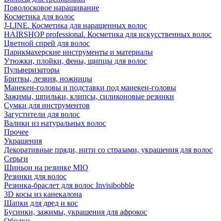
Поволосковое наращивание
Косметика для волос
J-LINE. Косметика для наращенных волос
HAIRSHOP professional. Косметика для искусственных волос
Цветной спрей для волос
Парикмахерские инструменты и материалы
Утюжки, плойки, фены, щипцы для волос
Пульверизаторы
Бритвы, лезвия, ножницы
Манекен-головы и подставки под манекен-головы
Зажимы, шпильки, клипсы, силиконовые резинки
Сумки для инструментов
Загустители для волос
Валики из натуральных волос
Прочее
Украшения
Декоративные пряди, нити со стразами, украшения для волос
Серьги
Шиньон на резинке MIO
Резинки для волос
Резинка-браслет для волос Invisibobble
3D косы из канекалона
Шапки для дред и кос
Бусинки, зажимы, украшения для афрокос
Ободки