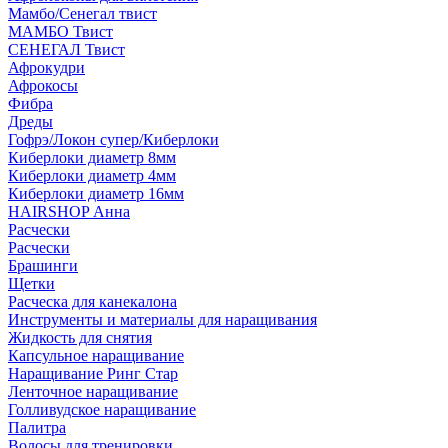
Мамбо/Сенегал твист
МАМБО Твист
СЕНЕГАЛ Твист
Афрокудри
Афрокосы
Фибра
Дреды
Гофрэ/Локон супер/Киберлоки
Киберлоки диаметр 8мм
Киберлоки диаметр 4мм
Киберлоки диаметр 16мм
HAIRSHOP Анна
Расчески
Расчески
Брашинги
Щетки
Расческа для канекалона
Инструменты и материалы для наращивания
Жидкость для снятия
Капсульное наращивание
Наращивание Ринг Стар
Ленточное наращивание
Голливудское наращивание
Палитра
Волосы для тренировки