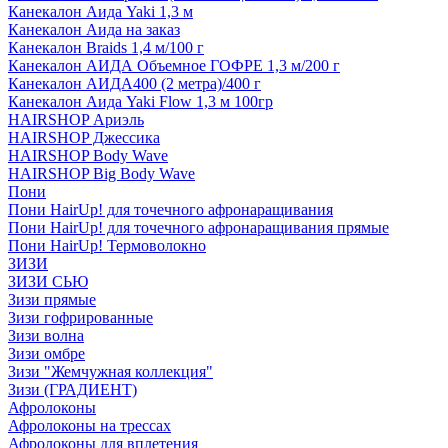
Канекалон Аида Yaki 1,3 м
Канекалон Аида на заказ
Канекалон Braids 1,4 м/100 г
Канекалон АИДА Объемное ГОФРЕ 1,3 м/200 г
Канекалон АИДА400 (2 метра)/400 г
Канекалон Аида Yaki Flow 1,3 м 100гр
HAIRSHOP Ариэль
HAIRSHOP Джессика
HAIRSHOP Body Wave
HAIRSHOP Big Body Wave
Пони
Пони HairUp! для точечного афронаращивания
Пони HairUp! для точечного афронаращивания прямые
Пони HairUp! Термоволокно
ЗИЗИ
ЗИЗИ СЬЮ
Зизи прямые
Зизи гофрированные
Зизи волна
Зизи омбре
Зизи "Жемчужная коллекция"
Зизи (ГРАДИЕНТ)
Афролоконы
Афролоконы на трессах
Афролоконы для вплетения