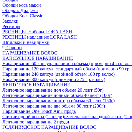
Ободки коса макси
Ободки. Диадема
Ободки Коса Classic
Заколки
Ресницы
РЕСНИЦЫ. Наборы LORA LASH
РЕСНИЦЫ накладные LORA LASH
Шпильки и невидимки
Салоны
НАРАЩИВАНИЕ ВОЛОС
КАПСУЛЬНОЕ НАРАЩИВАНИЕ
Наращивание 60 капсул, половина объема (примерно 45 гр вол
Наращивание 120 капсул, стандартный объем (примерно 90 гр. 
Наращивание 240 капсул (двойной объем 180 гр волос)
Наращивание 300 капсул (примерно 225 гр. волос)
ЛЕНТОЧНОЕ НАРАЩИВАНИЕ
Ленточное наращивание пол объема 20 лент (50г)
Ленточное наращивание полный объем 40 лент (100г)
Ленточное наращивание полтора объема 60 лент (150г)
Ленточное наращивание два обьема 80 лент (200г)
Наращивание One Touch Air 1 прядь
Снятие одной ленты (1 пряди)/ Замена клея на одной ленте (1 п
Ленточное наращивание 2 пряди
ГОЛЛИВУДСКОЕ НАРАЩИВАНИЕ ВОЛОС