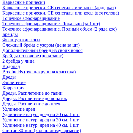
Каркасные прически
Каркасные прически. СЕ сенегалы или косы (андеркат)
Каркасные прически. СЕ сенегалы или косы (вся голова)
Точечное афронаращивание
Точечное афронаращивание. Локально (за 1 шт)
Точечное афронаращивание. Полный объем (2 ряда кос)
Брейды
Французские косы
Сложный брейд с узором (цена за шт)
Дополнительный брейд из своих волос
Брейды по голове (цена зашт)
2 брейда у лица
Водопад
Box braids (очень крупная классика)
Дреды
Заплетение
Коррекция
Дреды. Расплетение до талии
Дреды. Расплетение до лопаток
Дерды. Расплетение до плеч
Удлинение дред
Удлинение натур. дред на 20 см. 1 шт.
Удлинение натур. дред на 30 см. 1 шт.
Удлинение натур. дред на 40 см. 1 шт.
Снятие 30 мин (к основному времени)