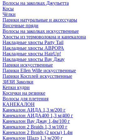
Волосы на заколках Джульетта
Косы
Чёлки
Парики натуральные и аксессуары
Височные пряди
Волосы на заколках искусственные
Хвосты из термоволокна и канекалона
Накладные хвосты Party Tail
Накладные хвосты АВРОРА
Накладные хвосты HairUp!
Накладные хвосты Вау Джау
Парики искусственные
Парики Ellen Wille искусственные
Парики Косплей искусственные
ЗИЗИ Заколки
Кепки кудри
Косички на резинке
Волосы для плетения
КАНЕКАЛОН
Канекалон АИДА 1,3 м/200 г
Канекалон АИДА400 1,3 м/400 г
Канекалон Вау Джау 1,4м/100 г
Канекалон 2 Braids 1,3 м/100 г
Канекалон 2 Braids (2 косы) 1.4м
Канекалон Шадэ 1,3 м/200 г