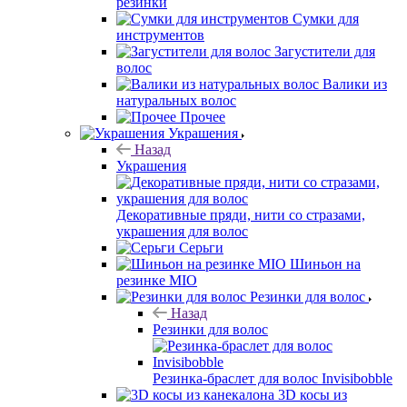
резинки
Сумки для
инструментов
Загустители для
волос
Валики из
натуральных волос
Прочее
Украшения
Назад
Украшения
Декоративные пряди, нити со стразами,
украшения для волос
Серьги
Шиньон на
резинке MIO
Резинки для волос
Назад
Резинки для волос
Резинка-браслет для волос Invisibobble
3D косы из