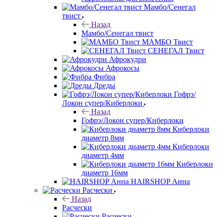
Мамбо/Сенегал
твист
Назад
Мамбо/Сенегал твист
МАМБО Твист
СЕНЕГАЛ Твист
Афрокудри
Афрокосы
Фибра
Дреды
Гофрэ/
Локон супер/Киберлоки
Назад
Гофрэ/Локон супер/Киберлоки
Киберлоки
диаметр 8мм
Киберлоки
диаметр 4мм
Киберлоки
диаметр 16мм
HAIRSHOP Анна
Расчески
Назад
Расчески
Расчески