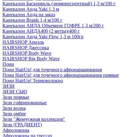
Канекалон Баскервиль (люминесцентный) 1,3 м/100 г
Канекалон Аида Yaki 1,3 м
Канекалон Аида на заказ
Канекалон Braids 1,4 м/100 г
Канекалон АИДА Объемное ГОФРЕ 1,3 м/200 г
Канекалон АИДА400 (2 метра)/400 г
Канекалон Аида Yaki Flow 1,3 м 100гр
HAIRSHOP Ариэль
HAIRSHOP Джессика
HAIRSHOP Body Wave
HAIRSHOP Big Body Wave
Пони
Пони HairUp! для точечного афронаращивания
Пони HairUp! для точечного афронаращивания прямые
Пони HairUp! Термоволокно
ЗИЗИ
ЗИЗИ СЬЮ
Зизи прямые
Зизи гофрированные
Зизи волна
Зизи омбре
Зизи "Жемчужная коллекция"
Зизи (ГРАДИЕНТ)
Афролоконы
Афролоконы на трессах