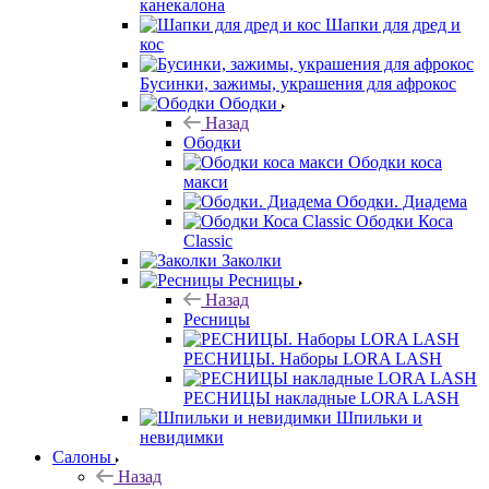
канекалона
Шапки для дред и
кос
Бусинки, зажимы, украшения для афрокос
Ободки
Назад
Ободки
Ободки коса
макси
Ободки. Диадема
Ободки Коса
Classic
Заколки
Ресницы
Назад
Ресницы
РЕСНИЦЫ. Наборы LORA LASH
РЕСНИЦЫ накладные LORA LASH
Шпильки и
невидимки
Салоны
Назад