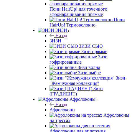
Пони HairUp! для точечного
афронаращивания прямые
Пони
HairUp! Термоволокно
ЗИЗИ
Назад
ЗИЗИ
ЗИЗИ СЬЮ
Зизи прямые
Зизи
гофрированные
Зизи волна
Зизи омбре
Зизи
"Жемчужная коллекция"
Зизи
(ГРАДИЕНТ)
Афролоконы
Назад
Афролоконы
Афролоконы
на трессах
Афролоконы для вплетения