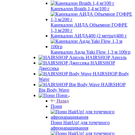
Канекалон Braids 1,4 м/100 г
Канекалон АИДА Объемное ГОФРЕ
1,3 м/200 г
Канекалон АИДА400 (2 метра)/400 г
Канекалон Аида Yaki Flow 1,3 м 100гр
HAIRSHOP Ариэль
HAIRSHOP
Джессика
HAIRSHOP Body
Wave
HAIRSHOP
Big Body Wave
Пони
Назад
Пони
Пони HairUp! для точечного
афронаращивания