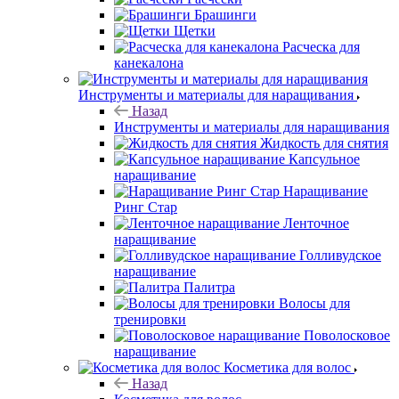
Брашинги
Щетки
Расческа для
канекалона
Инструменты и материалы для наращивания
Назад
Инструменты и материалы для наращивания
Жидкость для снятия
Капсульное
наращивание
Наращивание
Ринг Стар
Ленточное
наращивание
Голливудское
наращивание
Палитра
Волосы для
тренировки
Поволосковое
наращивание
Косметика для волос
Назад