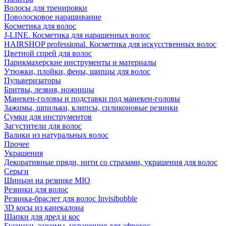
Волосы для тренировки
Поволосковое наращивание
Косметика для волос
J-LINE. Косметика для наращенных волос
HAIRSHOP professional. Косметика для искусственных волос
Цветной спрей для волос
Парикмахерские инструменты и материалы
Утюжки, плойки, фены, щипцы для волос
Пульверизаторы
Бритвы, лезвия, ножницы
Манекен-головы и подставки под манекен-головы
Зажимы, шпильки, клипсы, силиконовые резинки
Сумки для инструментов
Загустители для волос
Валики из натуральных волос
Прочее
Украшения
Декоративные пряди, нити со стразами, украшения для волос
Серьги
Шиньон на резинке MIO
Резинки для волос
Резинка-браслет для волос Invisibobble
3D косы из канекалона
Шапки для дред и кос
Бусинки, зажимы, украшения для афрокос