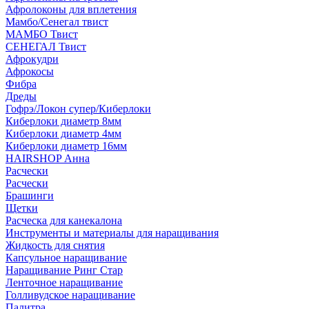
Афролоконы для вплетения
Мамбо/Сенегал твист
МАМБО Твист
СЕНЕГАЛ Твист
Афрокудри
Афрокосы
Фибра
Дреды
Гофрэ/Локон супер/Киберлоки
Киберлоки диаметр 8мм
Киберлоки диаметр 4мм
Киберлоки диаметр 16мм
HAIRSHOP Анна
Расчески
Расчески
Брашинги
Щетки
Расческа для канекалона
Инструменты и материалы для наращивания
Жидкость для снятия
Капсульное наращивание
Наращивание Ринг Стар
Ленточное наращивание
Голливудское наращивание
Палитра