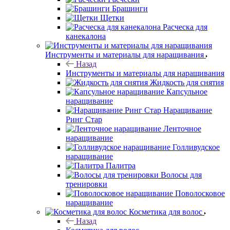
Брашинги
Щетки
Расческа для
канекалона
Инструменты и материалы для наращивания
Назад
Инструменты и материалы для наращивания
Жидкость для снятия
Капсульное
наращивание
Наращивание
Ринг Стар
Ленточное
наращивание
Голливудское
наращивание
Палитра
Волосы для
тренировки
Поволосковое
наращивание
Косметика для волос
Назад