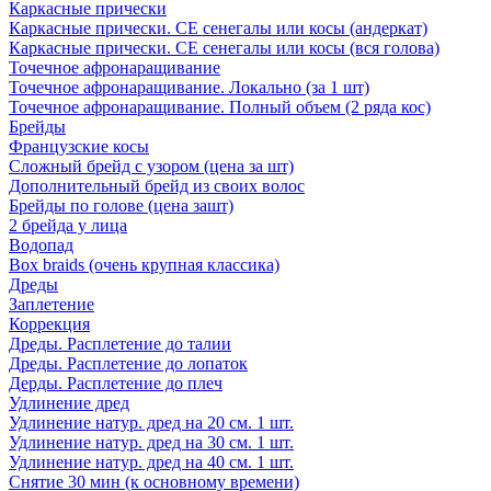
Каркасные прически
Каркасные прически. СЕ сенегалы или косы (андеркат)
Каркасные прически. СЕ сенегалы или косы (вся голова)
Точечное афронаращивание
Точечное афронаращивание. Локально (за 1 шт)
Точечное афронаращивание. Полный объем (2 ряда кос)
Брейды
Французские косы
Сложный брейд с узором (цена за шт)
Дополнительный брейд из своих волос
Брейды по голове (цена зашт)
2 брейда у лица
Водопад
Box braids (очень крупная классика)
Дреды
Заплетение
Коррекция
Дреды. Расплетение до талии
Дреды. Расплетение до лопаток
Дерды. Расплетение до плеч
Удлинение дред
Удлинение натур. дред на 20 см. 1 шт.
Удлинение натур. дред на 30 см. 1 шт.
Удлинение натур. дред на 40 см. 1 шт.
Снятие 30 мин (к основному времени)