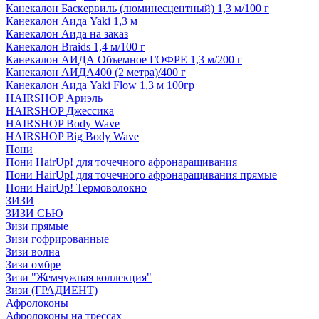
Канекалон Баскервиль (люминесцентный) 1,3 м/100 г
Канекалон Аида Yaki 1,3 м
Канекалон Аида на заказ
Канекалон Braids 1,4 м/100 г
Канекалон АИДА Объемное ГОФРЕ 1,3 м/200 г
Канекалон АИДА400 (2 метра)/400 г
Канекалон Аида Yaki Flow 1,3 м 100гр
HAIRSHOP Ариэль
HAIRSHOP Джессика
HAIRSHOP Body Wave
HAIRSHOP Big Body Wave
Пони
Пони HairUp! для точечного афронаращивания
Пони HairUp! для точечного афронаращивания прямые
Пони HairUp! Термоволокно
ЗИЗИ
ЗИЗИ СЬЮ
Зизи прямые
Зизи гофрированные
Зизи волна
Зизи омбре
Зизи "Жемчужная коллекция"
Зизи (ГРАДИЕНТ)
Афролоконы
Афролоконы на трессах