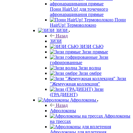
Пони HairUp! для точечного
афронаращивания прямые
Пони
HairUp! Термоволокно
ЗИЗИ
Назад
ЗИЗИ
ЗИЗИ СЬЮ
Зизи прямые
Зизи
гофрированные
Зизи волна
Зизи омбре
Зизи
"Жемчужная коллекция"
Зизи
(ГРАДИЕНТ)
Афролоконы
Назад
Афролоконы
Афролоконы
на трессах
Афролоконы для вплетения