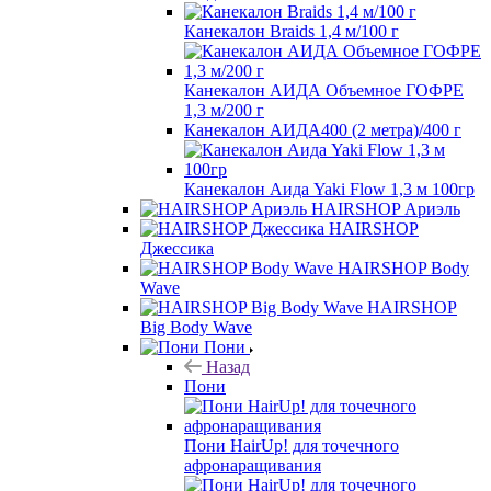
Канекалон Braids 1,4 м/100 г
Канекалон АИДА Объемное ГОФРЕ
1,3 м/200 г
Канекалон АИДА400 (2 метра)/400 г
Канекалон Аида Yaki Flow 1,3 м 100гр
HAIRSHOP Ариэль
HAIRSHOP
Джессика
HAIRSHOP Body
Wave
HAIRSHOP
Big Body Wave
Пони
Назад
Пони
Пони HairUp! для точечного
афронаращивания