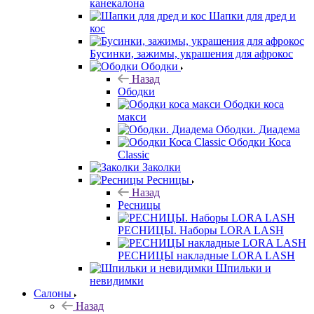
канекалона
Шапки для дред и
кос
Бусинки, зажимы, украшения для афрокос
Ободки
Назад
Ободки
Ободки коса
макси
Ободки. Диадема
Ободки Коса
Classic
Заколки
Ресницы
Назад
Ресницы
РЕСНИЦЫ. Наборы LORA LASH
РЕСНИЦЫ накладные LORA LASH
Шпильки и
невидимки
Салоны
Назад