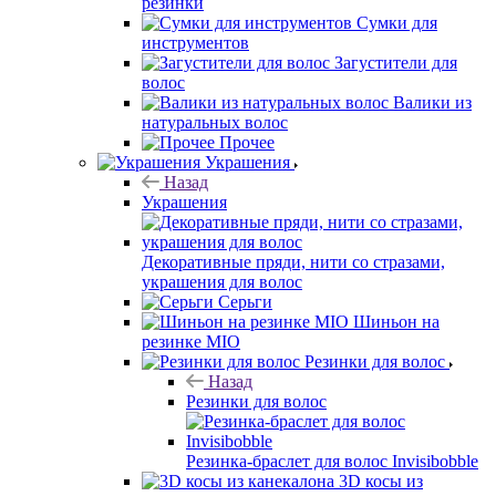
резинки
Сумки для
инструментов
Загустители для
волос
Валики из
натуральных волос
Прочее
Украшения
Назад
Украшения
Декоративные пряди, нити со стразами,
украшения для волос
Серьги
Шиньон на
резинке MIO
Резинки для волос
Назад
Резинки для волос
Резинка-браслет для волос Invisibobble
3D косы из