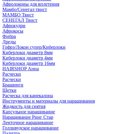
Афролоконы для вплетения
Мамбо/Сенегал твист
МАМБО Твист
СЕНЕГАЛ Твист
Афрокудри
Афрокосы
Фибра
Дреды
Гофрэ/Локон супер/Киберлоки
Киберлоки диаметр 8мм
Киберлоки диаметр 4мм
Киберлоки диаметр 16мм
HAIRSHOP Анна
Расчески
Расчески
Брашинги
Щетки
Расческа для канекалона
Инструменты и материалы для наращивания
Жидкость для снятия
Капсульное наращивание
Наращивание Ринг Стар
Ленточное наращивание
Голливудское наращивание
Палитра