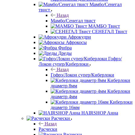
Мамбо/Сенегал
твист
Назад
Мамбо/Сенегал твист
МАМБО Твист
СЕНЕГАЛ Твист
Афрокудри
Афрокосы
Фибра
Дреды
Гофрэ/
Локон супер/Киберлоки
Назад
Гофрэ/Локон супер/Киберлоки
Киберлоки
диаметр 8мм
Киберлоки
диаметр 4мм
Киберлоки
диаметр 16мм
HAIRSHOP Анна
Расчески
Назад
Расчески
Расчески