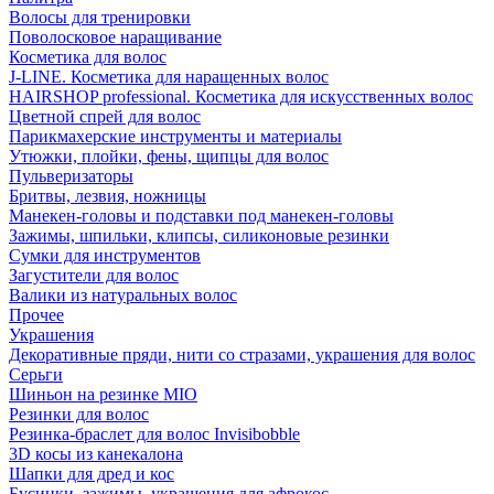
Волосы для тренировки
Поволосковое наращивание
Косметика для волос
J-LINE. Косметика для наращенных волос
HAIRSHOP professional. Косметика для искусственных волос
Цветной спрей для волос
Парикмахерские инструменты и материалы
Утюжки, плойки, фены, щипцы для волос
Пульверизаторы
Бритвы, лезвия, ножницы
Манекен-головы и подставки под манекен-головы
Зажимы, шпильки, клипсы, силиконовые резинки
Сумки для инструментов
Загустители для волос
Валики из натуральных волос
Прочее
Украшения
Декоративные пряди, нити со стразами, украшения для волос
Серьги
Шиньон на резинке MIO
Резинки для волос
Резинка-браслет для волос Invisibobble
3D косы из канекалона
Шапки для дред и кос
Бусинки, зажимы, украшения для афрокос