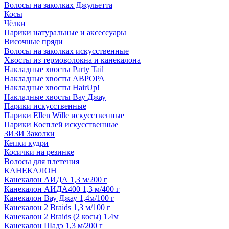
Волосы на заколках Джульетта
Косы
Чёлки
Парики натуральные и аксессуары
Височные пряди
Волосы на заколках искусственные
Хвосты из термоволокна и канекалона
Накладные хвосты Party Tail
Накладные хвосты АВРОРА
Накладные хвосты HairUp!
Накладные хвосты Вау Джау
Парики искусственные
Парики Ellen Wille искусственные
Парики Косплей искусственные
ЗИЗИ Заколки
Кепки кудри
Косички на резинке
Волосы для плетения
КАНЕКАЛОН
Канекалон АИДА 1,3 м/200 г
Канекалон АИДА400 1,3 м/400 г
Канекалон Вау Джау 1,4м/100 г
Канекалон 2 Braids 1,3 м/100 г
Канекалон 2 Braids (2 косы) 1.4м
Канекалон Шадэ 1,3 м/200 г