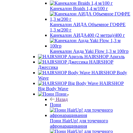
Канекалон Braids 1,4 м/100 г
Канекалон АИДА Объемное ГОФРЕ
1,3 м/200 г
Канекалон АИДА400 (2 метра)/400 г
Канекалон Аида Yaki Flow 1,3 м 100гр
HAIRSHOP Ариэль
HAIRSHOP
Джессика
HAIRSHOP Body
Wave
HAIRSHOP
Big Body Wave
Пони
Назад
Пони
Пони HairUp! для точечного
афронаращивания