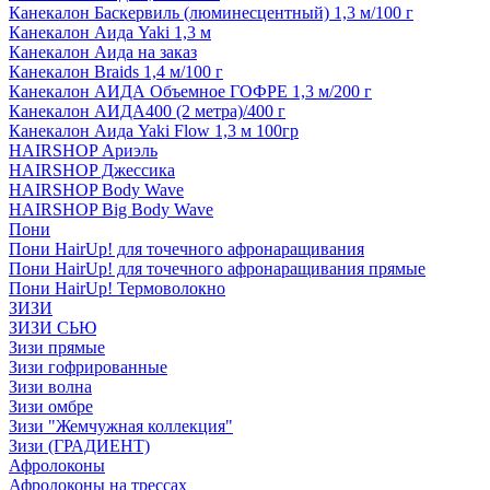
Канекалон Баскервиль (люминесцентный) 1,3 м/100 г
Канекалон Аида Yaki 1,3 м
Канекалон Аида на заказ
Канекалон Braids 1,4 м/100 г
Канекалон АИДА Объемное ГОФРЕ 1,3 м/200 г
Канекалон АИДА400 (2 метра)/400 г
Канекалон Аида Yaki Flow 1,3 м 100гр
HAIRSHOP Ариэль
HAIRSHOP Джессика
HAIRSHOP Body Wave
HAIRSHOP Big Body Wave
Пони
Пони HairUp! для точечного афронаращивания
Пони HairUp! для точечного афронаращивания прямые
Пони HairUp! Термоволокно
ЗИЗИ
ЗИЗИ СЬЮ
Зизи прямые
Зизи гофрированные
Зизи волна
Зизи омбре
Зизи "Жемчужная коллекция"
Зизи (ГРАДИЕНТ)
Афролоконы
Афролоконы на трессах