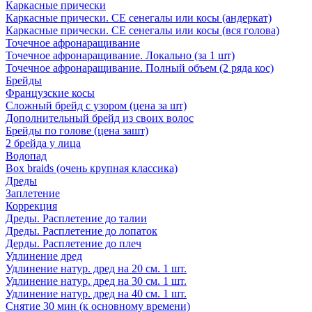
Каркасные прически
Каркасные прически. СЕ сенегалы или косы (андеркат)
Каркасные прически. СЕ сенегалы или косы (вся голова)
Точечное афронаращивание
Точечное афронаращивание. Локально (за 1 шт)
Точечное афронаращивание. Полный объем (2 ряда кос)
Брейды
Французские косы
Сложный брейд с узором (цена за шт)
Дополнительный брейд из своих волос
Брейды по голове (цена зашт)
2 брейда у лица
Водопад
Box braids (очень крупная классика)
Дреды
Заплетение
Коррекция
Дреды. Расплетение до талии
Дреды. Расплетение до лопаток
Дерды. Расплетение до плеч
Удлинение дред
Удлинение натур. дред на 20 см. 1 шт.
Удлинение натур. дред на 30 см. 1 шт.
Удлинение натур. дред на 40 см. 1 шт.
Снятие 30 мин (к основному времени)