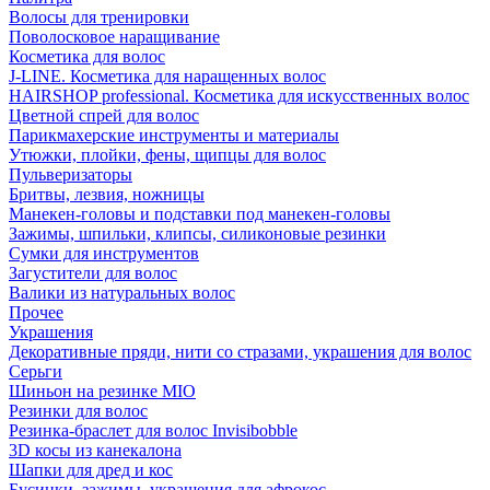
Волосы для тренировки
Поволосковое наращивание
Косметика для волос
J-LINE. Косметика для наращенных волос
HAIRSHOP professional. Косметика для искусственных волос
Цветной спрей для волос
Парикмахерские инструменты и материалы
Утюжки, плойки, фены, щипцы для волос
Пульверизаторы
Бритвы, лезвия, ножницы
Манекен-головы и подставки под манекен-головы
Зажимы, шпильки, клипсы, силиконовые резинки
Сумки для инструментов
Загустители для волос
Валики из натуральных волос
Прочее
Украшения
Декоративные пряди, нити со стразами, украшения для волос
Серьги
Шиньон на резинке MIO
Резинки для волос
Резинка-браслет для волос Invisibobble
3D косы из канекалона
Шапки для дред и кос
Бусинки, зажимы, украшения для афрокос