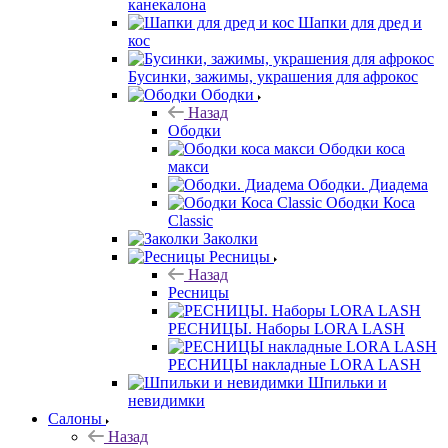
канекалона
Шапки для дред и
кос
Бусинки, зажимы, украшения для афрокос
Ободки
Назад
Ободки
Ободки коса
макси
Ободки. Диадема
Ободки Коса
Classic
Заколки
Ресницы
Назад
Ресницы
РЕСНИЦЫ. Наборы LORA LASH
РЕСНИЦЫ накладные LORA LASH
Шпильки и
невидимки
Салоны
Назад