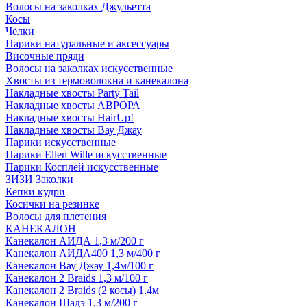
Волосы на заколках Джульетта
Косы
Чёлки
Парики натуральные и аксессуары
Височные пряди
Волосы на заколках искусственные
Хвосты из термоволокна и канекалона
Накладные хвосты Party Tail
Накладные хвосты АВРОРА
Накладные хвосты HairUp!
Накладные хвосты Вау Джау
Парики искусственные
Парики Ellen Wille искусственные
Парики Косплей искусственные
ЗИЗИ Заколки
Кепки кудри
Косички на резинке
Волосы для плетения
КАНЕКАЛОН
Канекалон АИДА 1,3 м/200 г
Канекалон АИДА400 1,3 м/400 г
Канекалон Вау Джау 1,4м/100 г
Канекалон 2 Braids 1,3 м/100 г
Канекалон 2 Braids (2 косы) 1.4м
Канекалон Шадэ 1,3 м/200 г