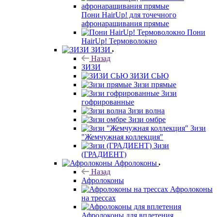
Пони HairUp! для точечного
афронаращивания прямые
Пони
HairUp! Термоволокно
ЗИЗИ
Назад
ЗИЗИ
ЗИЗИ СЬЮ
Зизи прямые
Зизи
гофрированные
Зизи волна
Зизи омбре
Зизи
"Жемчужная коллекция"
Зизи
(ГРАДИЕНТ)
Афролоконы
Назад
Афролоконы
Афролоконы
на трессах
Афролоконы для вплетения