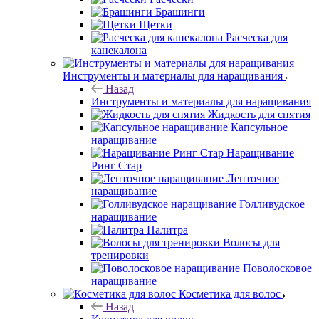
Брашинги
Щетки
Расческа для
канекалона
Инструменты и материалы для наращивания
Назад
Инструменты и материалы для наращивания
Жидкость для снятия
Капсульное
наращивание
Наращивание
Ринг Стар
Ленточное
наращивание
Голливудское
наращивание
Палитра
Волосы для
тренировки
Поволосковое
наращивание
Косметика для волос
Назад