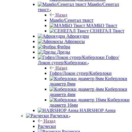
Мамбо/Сенегал
твист
Назад
Мамбо/Сенегал твист
МАМБО Твист
СЕНЕГАЛ Твист
Афрокудри
Афрокосы
Фибра
Дреды
Гофрэ/
Локон супер/Киберлоки
Назад
Гофрэ/Локон супер/Киберлоки
Киберлоки
диаметр 8мм
Киберлоки
диаметр 4мм
Киберлоки
диаметр 16мм
HAIRSHOP Анна
Расчески
Назад
Расчески
Расчески