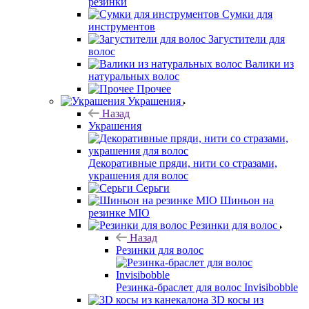
резинки
Сумки для
инструментов
Загустители для
волос
Валики из
натуральных волос
Прочее
Украшения
Назад
Украшения
Декоративные пряди, нити со стразами,
украшения для волос
Серьги
Шиньон на
резинке MIO
Резинки для волос
Назад
Резинки для волос
Резинка-браслет для волос Invisibobble
3D косы из