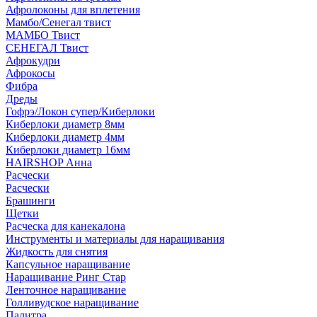
Афролоконы для вплетения
Мамбо/Сенегал твист
МАМБО Твист
СЕНЕГАЛ Твист
Афрокудри
Афрокосы
Фибра
Дреды
Гофрэ/Локон супер/Киберлоки
Киберлоки диаметр 8мм
Киберлоки диаметр 4мм
Киберлоки диаметр 16мм
HAIRSHOP Анна
Расчески
Расчески
Брашинги
Щетки
Расческа для канекалона
Инструменты и материалы для наращивания
Жидкость для снятия
Капсульное наращивание
Наращивание Ринг Стар
Ленточное наращивание
Голливудское наращивание
Палитра