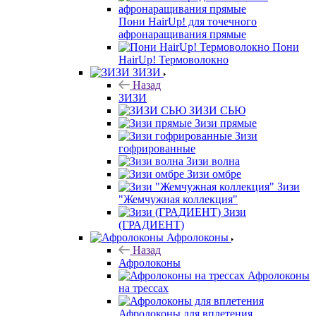
Пони HairUp! для точечного
афронаращивания прямые
Пони
HairUp! Термоволокно
ЗИЗИ
Назад
ЗИЗИ
ЗИЗИ СЬЮ
Зизи прямые
Зизи
гофрированные
Зизи волна
Зизи омбре
Зизи
"Жемчужная коллекция"
Зизи
(ГРАДИЕНТ)
Афролоконы
Назад
Афролоконы
Афролоконы
на трессах
Афролоконы для вплетения