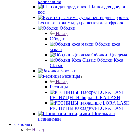
канекалона
Шапки для дред и
кос
Бусинки, зажимы, украшения для афрокос
Ободки
Назад
Ободки
Ободки коса
макси
Ободки. Диадема
Ободки Коса
Classic
Заколки
Ресницы
Назад
Ресницы
РЕСНИЦЫ. Наборы LORA LASH
РЕСНИЦЫ накладные LORA LASH
Шпильки и
невидимки
Салоны
Назад