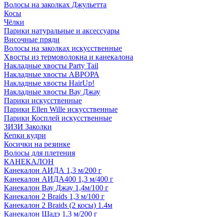
Волосы на заколках Джульетта
Косы
Чёлки
Парики натуральные и аксессуары
Височные пряди
Волосы на заколках искусственные
Хвосты из термоволокна и канекалона
Накладные хвосты Party Tail
Накладные хвосты АВРОРА
Накладные хвосты HairUp!
Накладные хвосты Вау Джау
Парики искусственные
Парики Ellen Wille искусственные
Парики Косплей искусственные
ЗИЗИ Заколки
Кепки кудри
Косички на резинке
Волосы для плетения
КАНЕКАЛОН
Канекалон АИДА 1,3 м/200 г
Канекалон АИДА400 1,3 м/400 г
Канекалон Вау Джау 1,4м/100 г
Канекалон 2 Braids 1,3 м/100 г
Канекалон 2 Braids (2 косы) 1.4м
Канекалон Шадэ 1,3 м/200 г