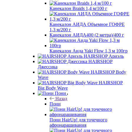
Канекалон Braids 1,4 м/100 г
Канекалон АИДА Объемное ГОФРЕ
1,3 м/200 г
Канекалон АИДА400 (2 метра)/400 г
Канекалон Аида Yaki Flow 1,3 м 100гр
HAIRSHOP Ариэль
HAIRSHOP
Джессика
HAIRSHOP Body
Wave
HAIRSHOP
Big Body Wave
Пони
Назад
Пони
Пони HairUp! для точечного
афронаращивания