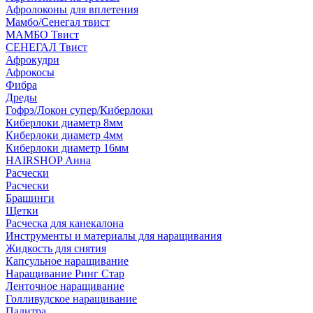
Афролоконы для вплетения
Мамбо/Сенегал твист
МАМБО Твист
СЕНЕГАЛ Твист
Афрокудри
Афрокосы
Фибра
Дреды
Гофрэ/Локон супер/Киберлоки
Киберлоки диаметр 8мм
Киберлоки диаметр 4мм
Киберлоки диаметр 16мм
HAIRSHOP Анна
Расчески
Расчески
Брашинги
Щетки
Расческа для канекалона
Инструменты и материалы для наращивания
Жидкость для снятия
Капсульное наращивание
Наращивание Ринг Стар
Ленточное наращивание
Голливудское наращивание
Палитра