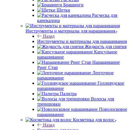
Брашинги
Щетки
Расческа для
канекалона
Инструменты и материалы для наращивания
Назад
Инструменты и материалы для наращивания
Жидкость для снятия
Капсульное
наращивание
Наращивание
Ринг Стар
Ленточное
наращивание
Голливудское
наращивание
Палитра
Волосы для
тренировки
Поволосковое
наращивание
Косметика для волос
Назад