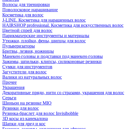
Волосы для тренировки
Поволосковое наращивание
Косметика для волос
J-LINE. Косметика для наращенных волос
HAIRSHOP professional. Косметика для искусственных волос
Цветной спрей для волос
Парикмахерские инструменты и материалы
Утюжки, плойки, фены, щипцы для волос
Пульверизаторы
Бритвы, лезвия, ножницы
Манекен-головы и подставки под манекен-головы
Зажимы, шпильки, клипсы, силиконовые резинки
Сумки для инструментов
Загустители для волос
Валики из натуральных волос
Прочее
Украшения
Декоративные пряди, нити со стразами, украшения для волос
Серьги
Шиньон на резинке MIO
Резинки для волос
Резинка-браслет для волос Invisibobble
3D косы из канекалона
Шапки для дред и кос
Бусинки, зажимы, украшения для афрокос