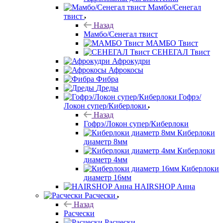
Мамбо/Сенегал
твист
Назад
Мамбо/Сенегал твист
МАМБО Твист
СЕНЕГАЛ Твист
Афрокудри
Афрокосы
Фибра
Дреды
Гофрэ/
Локон супер/Киберлоки
Назад
Гофрэ/Локон супер/Киберлоки
Киберлоки
диаметр 8мм
Киберлоки
диаметр 4мм
Киберлоки
диаметр 16мм
HAIRSHOP Анна
Расчески
Назад
Расчески
Расчески