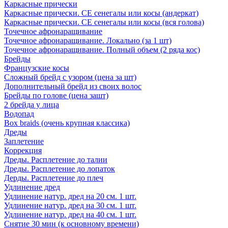
Каркасные прически
Каркасные прически. СЕ сенегалы или косы (андеркат)
Каркасные прически. СЕ сенегалы или косы (вся голова)
Точечное афронаращивание
Точечное афронаращивание. Локально (за 1 шт)
Точечное афронаращивание. Полный объем (2 ряда кос)
Брейды
Французские косы
Сложный брейд с узором (цена за шт)
Дополнительный брейд из своих волос
Брейды по голове (цена зашт)
2 брейда у лица
Водопад
Box braids (очень крупная классика)
Дреды
Заплетение
Коррекция
Дреды. Расплетение до талии
Дреды. Расплетение до лопаток
Дерды. Расплетение до плеч
Удлинение дред
Удлинение натур. дред на 20 см. 1 шт.
Удлинение натур. дред на 30 см. 1 шт.
Удлинение натур. дред на 40 см. 1 шт.
Снятие 30 мин (к основному времени)