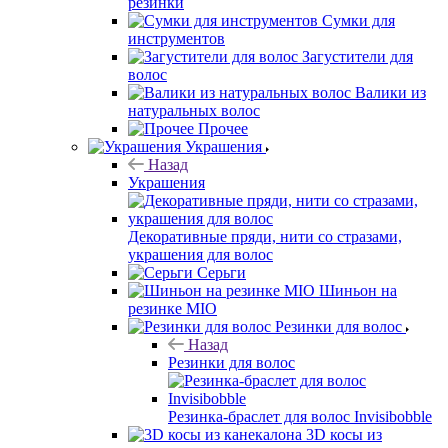
резинки
Сумки для
инструментов
Загустители для
волос
Валики из
натуральных волос
Прочее
Украшения
Назад
Украшения
Декоративные пряди, нити со стразами,
украшения для волос
Серьги
Шиньон на
резинке MIO
Резинки для волос
Назад
Резинки для волос
Резинка-браслет для волос Invisibobble
3D косы из