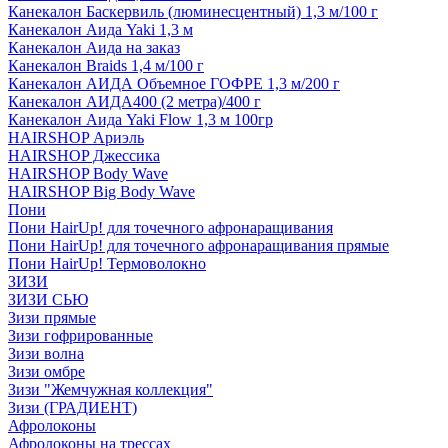
Канекалон Баскервиль (люминесцентный) 1,3 м/100 г
Канекалон Аида Yaki 1,3 м
Канекалон Аида на заказ
Канекалон Braids 1,4 м/100 г
Канекалон АИДА Объемное ГОФРЕ 1,3 м/200 г
Канекалон АИДА400 (2 метра)/400 г
Канекалон Аида Yaki Flow 1,3 м 100гр
HAIRSHOP Ариэль
HAIRSHOP Джессика
HAIRSHOP Body Wave
HAIRSHOP Big Body Wave
Пони
Пони HairUp! для точечного афронаращивания
Пони HairUp! для точечного афронаращивания прямые
Пони HairUp! Термоволокно
ЗИЗИ
ЗИЗИ СЬЮ
Зизи прямые
Зизи гофрированные
Зизи волна
Зизи омбре
Зизи "Жемчужная коллекция"
Зизи (ГРАДИЕНТ)
Афролоконы
Афролоконы на трессах