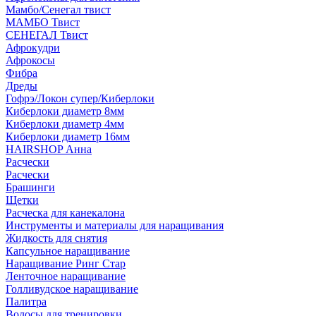
Мамбо/Сенегал твист
МАМБО Твист
СЕНЕГАЛ Твист
Афрокудри
Афрокосы
Фибра
Дреды
Гофрэ/Локон супер/Киберлоки
Киберлоки диаметр 8мм
Киберлоки диаметр 4мм
Киберлоки диаметр 16мм
HAIRSHOP Анна
Расчески
Расчески
Брашинги
Щетки
Расческа для канекалона
Инструменты и материалы для наращивания
Жидкость для снятия
Капсульное наращивание
Наращивание Ринг Стар
Ленточное наращивание
Голливудское наращивание
Палитра
Волосы для тренировки