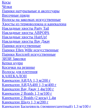
Косы
Чёлки
Парики натуральные и аксессуары
Височные пряди
Волосы на заколках искусственные
Хвосты из термоволокна и канекалона
Накладные хвосты Party Tail
Накладные хвосты АВРОРА
Накладные хвосты HairUp!
Накладные хвосты Вау Джау
Парики искусственные
Парики Ellen Wille искусственные
Парики Косплей искусственные
ЗИЗИ Заколки
Кепки кудри
Косички на резинке
Волосы для плетения
КАНЕКАЛОН
Канекалон АИДА 1,3 м/200 г
Канекалон АИДА400 1,3 м/400 г
Канекалон Вау Джау 1,4м/100 г
Канекалон 2 Braids 1,3 м/100 г
Канекалон 2 Braids (2 косы) 1.4м
Канекалон Шадэ 1,3 м/200 г
Канекалон Баскервиль (люминесцентный) 1,3 м/100 г