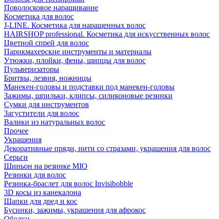
Поволосковое наращивание
Косметика для волос
J-LINE. Косметика для наращенных волос
HAIRSHOP professional. Косметика для искусственных волос
Цветной спрей для волос
Парикмахерские инструменты и материалы
Утюжки, плойки, фены, щипцы для волос
Пульверизаторы
Бритвы, лезвия, ножницы
Манекен-головы и подставки под манекен-головы
Зажимы, шпильки, клипсы, силиконовые резинки
Сумки для инструментов
Загустители для волос
Валики из натуральных волос
Прочее
Украшения
Декоративные пряди, нити со стразами, украшения для волос
Серьги
Шиньон на резинке MIO
Резинки для волос
Резинка-браслет для волос Invisibobble
3D косы из канекалона
Шапки для дред и кос
Бусинки, зажимы, украшения для афрокос
Ободки