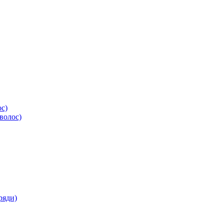
ос)
волос)
ряди)