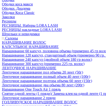
Ободки коса макси
Ободки. Диадема
Ободки Коса Classic
Заколки
Ресницы
РЕСНИЦЫ. Наборы LORA LASH
РЕСНИЦЫ накладные LORA LASH
Шпильки и невидимки
Салоны
НАРАЩИВАНИЕ ВОЛОС
КАПСУЛЬНОЕ НАРАЩИВАНИЕ
Наращивание 60 капсул, половина объема (примерно 45 гр вол
Наращивание 120 капсул, стандартный объем (примерно 90 гр. 
Наращивание 240 капсул (двойной объем 180 гр волос)
Наращивание 300 капсул (примерно 225 гр. волос)
ЛЕНТОЧНОЕ НАРАЩИВАНИЕ
Ленточное наращивание пол объема 20 лент (50г)
Ленточное наращивание полный объем 40 лент (100г)
Ленточное наращивание полтора объема 60 лент (150г)
Ленточное наращивание два обьема 80 лент (200г)
Наращивание One Touch Air 1 прядь
Снятие одной ленты (1 пряди)/ Замена клея на одной ленте (1 п
Ленточное наращивание 2 пряди
ГОЛЛИВУДСКОЕ НАРАЩИВАНИЕ ВОЛОС