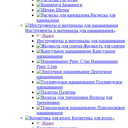
Брашинги
Щетки
Расческа для
канекалона
Инструменты и материалы для наращивания
Назад
Инструменты и материалы для наращивания
Жидкость для снятия
Капсульное
наращивание
Наращивание
Ринг Стар
Ленточное
наращивание
Голливудское
наращивание
Палитра
Волосы для
тренировки
Поволосковое
наращивание
Косметика для волос
Назад