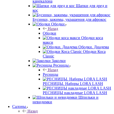
канекалона
Шапки для дред и
кос
Бусинки, зажимы, украшения для афрокос
Ободки
Назад
Ободки
Ободки коса
макси
Ободки. Диадема
Ободки Коса
Classic
Заколки
Ресницы
Назад
Ресницы
РЕСНИЦЫ. Наборы LORA LASH
РЕСНИЦЫ накладные LORA LASH
Шпильки и
невидимки
Салоны
Назад