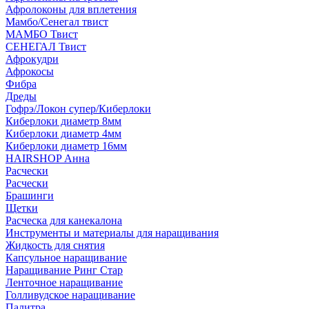
Афролоконы для вплетения
Мамбо/Сенегал твист
МАМБО Твист
СЕНЕГАЛ Твист
Афрокудри
Афрокосы
Фибра
Дреды
Гофрэ/Локон супер/Киберлоки
Киберлоки диаметр 8мм
Киберлоки диаметр 4мм
Киберлоки диаметр 16мм
HAIRSHOP Анна
Расчески
Расчески
Брашинги
Щетки
Расческа для канекалона
Инструменты и материалы для наращивания
Жидкость для снятия
Капсульное наращивание
Наращивание Ринг Стар
Ленточное наращивание
Голливудское наращивание
Палитра