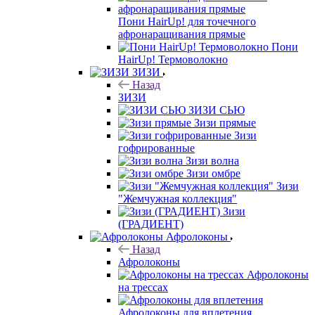
Пони HairUp! для точечного
афронаращивания прямые
Пони
HairUp! Термоволокно
ЗИЗИ
Назад
ЗИЗИ
ЗИЗИ СЬЮ
Зизи прямые
Зизи
гофрированные
Зизи волна
Зизи омбре
Зизи
"Жемчужная коллекция"
Зизи
(ГРАДИЕНТ)
Афролоконы
Назад
Афролоконы
Афролоконы
на трессах
Афролоконы для вплетения