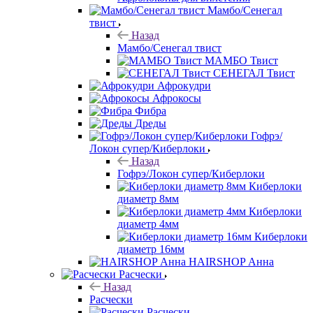
Мамбо/Сенегал
твист
Назад
Мамбо/Сенегал твист
МАМБО Твист
СЕНЕГАЛ Твист
Афрокудри
Афрокосы
Фибра
Дреды
Гофрэ/
Локон супер/Киберлоки
Назад
Гофрэ/Локон супер/Киберлоки
Киберлоки
диаметр 8мм
Киберлоки
диаметр 4мм
Киберлоки
диаметр 16мм
HAIRSHOP Анна
Расчески
Назад
Расчески
Расчески