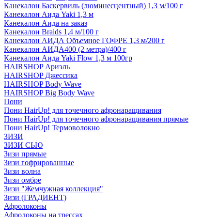
Канекалон Баскервиль (люминесцентный) 1,3 м/100 г
Канекалон Аида Yaki 1,3 м
Канекалон Аида на заказ
Канекалон Braids 1,4 м/100 г
Канекалон АИДА Объемное ГОФРЕ 1,3 м/200 г
Канекалон АИДА400 (2 метра)/400 г
Канекалон Аида Yaki Flow 1,3 м 100гр
HAIRSHOP Ариэль
HAIRSHOP Джессика
HAIRSHOP Body Wave
HAIRSHOP Big Body Wave
Пони
Пони HairUp! для точечного афронаращивания
Пони HairUp! для точечного афронаращивания прямые
Пони HairUp! Термоволокно
ЗИЗИ
ЗИЗИ СЬЮ
Зизи прямые
Зизи гофрированные
Зизи волна
Зизи омбре
Зизи "Жемчужная коллекция"
Зизи (ГРАДИЕНТ)
Афролоконы
Афролоконы на трессах