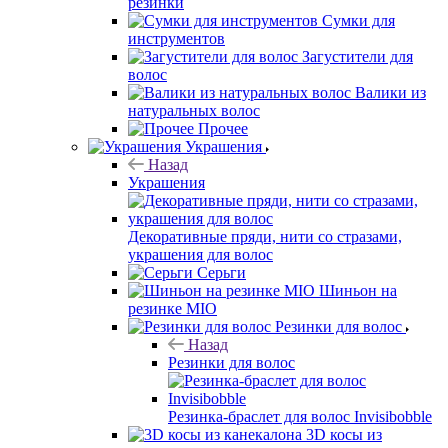
резинки
Сумки для
инструментов
Загустители для
волос
Валики из
натуральных волос
Прочее
Украшения
Назад
Украшения
Декоративные пряди, нити со стразами,
украшения для волос
Серьги
Шиньон на
резинке MIO
Резинки для волос
Назад
Резинки для волос
Резинка-браслет для волос Invisibobble
3D косы из