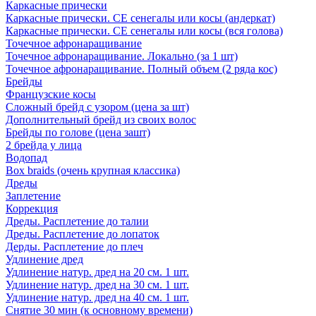
Каркасные прически
Каркасные прически. СЕ сенегалы или косы (андеркат)
Каркасные прически. СЕ сенегалы или косы (вся голова)
Точечное афронаращивание
Точечное афронаращивание. Локально (за 1 шт)
Точечное афронаращивание. Полный объем (2 ряда кос)
Брейды
Французские косы
Сложный брейд с узором (цена за шт)
Дополнительный брейд из своих волос
Брейды по голове (цена зашт)
2 брейда у лица
Водопад
Box braids (очень крупная классика)
Дреды
Заплетение
Коррекция
Дреды. Расплетение до талии
Дреды. Расплетение до лопаток
Дерды. Расплетение до плеч
Удлинение дред
Удлинение натур. дред на 20 см. 1 шт.
Удлинение натур. дред на 30 см. 1 шт.
Удлинение натур. дред на 40 см. 1 шт.
Снятие 30 мин (к основному времени)