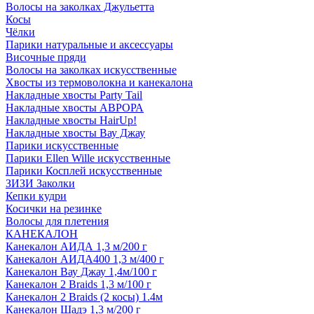
Волосы на заколках Джульетта
Косы
Чёлки
Парики натуральные и аксессуары
Височные пряди
Волосы на заколках искусственные
Хвосты из термоволокна и канекалона
Накладные хвосты Party Tail
Накладные хвосты АВРОРА
Накладные хвосты HairUp!
Накладные хвосты Вау Джау
Парики искусственные
Парики Ellen Wille искусственные
Парики Косплей искусственные
ЗИЗИ Заколки
Кепки кудри
Косички на резинке
Волосы для плетения
КАНЕКАЛОН
Канекалон АИДА 1,3 м/200 г
Канекалон АИДА400 1,3 м/400 г
Канекалон Вау Джау 1,4м/100 г
Канекалон 2 Braids 1,3 м/100 г
Канекалон 2 Braids (2 косы) 1.4м
Канекалон Шадэ 1,3 м/200 г