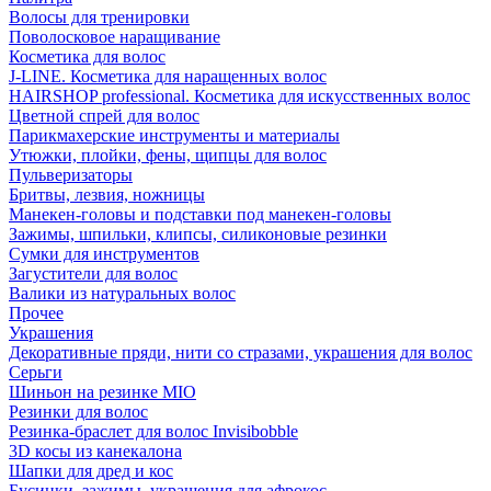
Волосы для тренировки
Поволосковое наращивание
Косметика для волос
J-LINE. Косметика для наращенных волос
HAIRSHOP professional. Косметика для искусственных волос
Цветной спрей для волос
Парикмахерские инструменты и материалы
Утюжки, плойки, фены, щипцы для волос
Пульверизаторы
Бритвы, лезвия, ножницы
Манекен-головы и подставки под манекен-головы
Зажимы, шпильки, клипсы, силиконовые резинки
Сумки для инструментов
Загустители для волос
Валики из натуральных волос
Прочее
Украшения
Декоративные пряди, нити со стразами, украшения для волос
Серьги
Шиньон на резинке MIO
Резинки для волос
Резинка-браслет для волос Invisibobble
3D косы из канекалона
Шапки для дред и кос
Бусинки, зажимы, украшения для афрокос