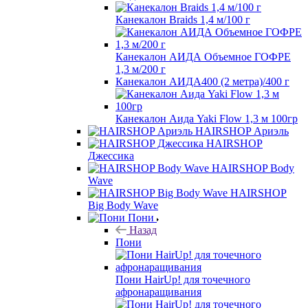
Канекалон Braids 1,4 м/100 г
Канекалон АИДА Объемное ГОФРЕ
1,3 м/200 г
Канекалон АИДА400 (2 метра)/400 г
Канекалон Аида Yaki Flow 1,3 м 100гр
HAIRSHOP Ариэль
HAIRSHOP
Джессика
HAIRSHOP Body
Wave
HAIRSHOP
Big Body Wave
Пони
Назад
Пони
Пони HairUp! для точечного
афронаращивания