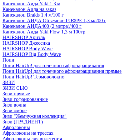
Канекалон Аида Yaki 1,3 м
Канекалон Аида на заказ
Канекалон Braids 1,4 м/100 г
Канекалон АИДА Объемное ГОФРЕ 1,3 м/200 г
Канекалон АИДА400 (2 метра)/400 г
Канекалон Аида Yaki Flow 1,3 м 100гр
HAIRSHOP Ариэль
HAIRSHOP Джессика
HAIRSHOP Body Wave
HAIRSHOP Big Body Wave
Пони
Пони HairUp! для точечного афронаращивания
Пони HairUp! для точечного афронаращивания прямые
Пони HairUp! Термоволокно
ЗИЗИ
ЗИЗИ СЬЮ
Зизи прямые
Зизи гофрированные
Зизи волна
Зизи омбре
Зизи "Жемчужная коллекция"
Зизи (ГРАДИЕНТ)
Афролоконы
Афролоконы на трессах
Афролоконы для вплетения