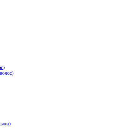
ос)
волос)
ряди)