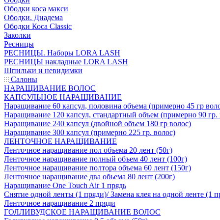
Ободки коса макси
Ободки. Диадема
Ободки Коса Classic
Заколки
Ресницы
РЕСНИЦЫ. Наборы LORA LASH
РЕСНИЦЫ накладные LORA LASH
Шпильки и невидимки
Салоны
НАРАЩИВАНИЕ ВОЛОС
КАПСУЛЬНОЕ НАРАЩИВАНИЕ
Наращивание 60 капсул, половина объема (примерно 45 гр вол
Наращивание 120 капсул, стандартный объем (примерно 90 гр. 
Наращивание 240 капсул (двойной объем 180 гр волос)
Наращивание 300 капсул (примерно 225 гр. волос)
ЛЕНТОЧНОЕ НАРАЩИВАНИЕ
Ленточное наращивание пол объема 20 лент (50г)
Ленточное наращивание полный объем 40 лент (100г)
Ленточное наращивание полтора объема 60 лент (150г)
Ленточное наращивание два обьема 80 лент (200г)
Наращивание One Touch Air 1 прядь
Снятие одной ленты (1 пряди)/ Замена клея на одной ленте (1 п
Ленточное наращивание 2 пряди
ГОЛЛИВУДСКОЕ НАРАЩИВАНИЕ ВОЛОС