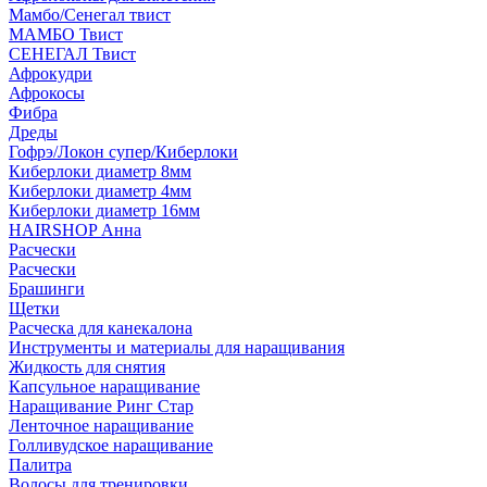
Мамбо/Сенегал твист
МАМБО Твист
СЕНЕГАЛ Твист
Афрокудри
Афрокосы
Фибра
Дреды
Гофрэ/Локон супер/Киберлоки
Киберлоки диаметр 8мм
Киберлоки диаметр 4мм
Киберлоки диаметр 16мм
HAIRSHOP Анна
Расчески
Расчески
Брашинги
Щетки
Расческа для канекалона
Инструменты и материалы для наращивания
Жидкость для снятия
Капсульное наращивание
Наращивание Ринг Стар
Ленточное наращивание
Голливудское наращивание
Палитра
Волосы для тренировки