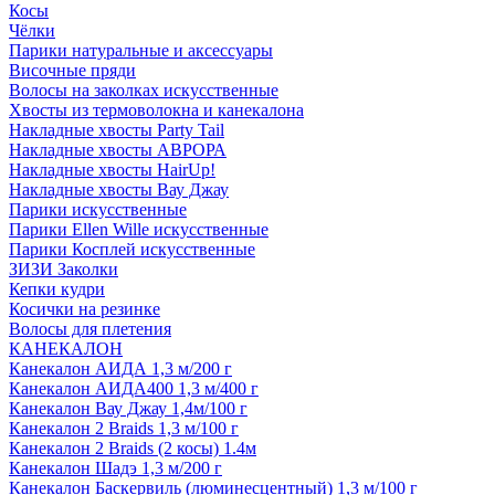
Косы
Чёлки
Парики натуральные и аксессуары
Височные пряди
Волосы на заколках искусственные
Хвосты из термоволокна и канекалона
Накладные хвосты Party Tail
Накладные хвосты АВРОРА
Накладные хвосты HairUp!
Накладные хвосты Вау Джау
Парики искусственные
Парики Ellen Wille искусственные
Парики Косплей искусственные
ЗИЗИ Заколки
Кепки кудри
Косички на резинке
Волосы для плетения
КАНЕКАЛОН
Канекалон АИДА 1,3 м/200 г
Канекалон АИДА400 1,3 м/400 г
Канекалон Вау Джау 1,4м/100 г
Канекалон 2 Braids 1,3 м/100 г
Канекалон 2 Braids (2 косы) 1.4м
Канекалон Шадэ 1,3 м/200 г
Канекалон Баскервиль (люминесцентный) 1,3 м/100 г