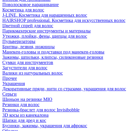
Поволосковое наращивание
Косметика для волос
J-LINE. Косметика для наращенных волос
HAIRSHOP professional. Косметика для искусственных волос
Цветной спрей для волос
Парикмахерские инструменты и материалы
Утюжки, плойки, фены, щипцы для волос
Пульверизаторы
Бритвы, лезвия, ножницы
Манекен-головы и подставки под манекен-головы
Зажимы, шпильки, клипсы, силиконовые резинки
Сумки для инструментов
Загустители для волос
Валики из натуральных волос
Прочее
Украшения
Декоративные пряди, нити со стразами, украшения для волос
Серьги
Шиньон на резинке MIO
Резинки для волос
Резинка-браслет для волос Invisibobble
3D косы из канекалона
Шапки для дред и кос
Бусинки, зажимы, украшения для афрокос
Ободки