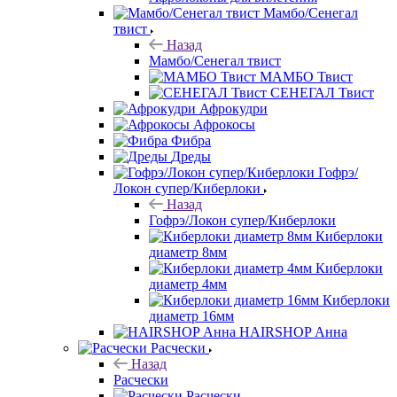
Мамбо/Сенегал
твист
Назад
Мамбо/Сенегал твист
МАМБО Твист
СЕНЕГАЛ Твист
Афрокудри
Афрокосы
Фибра
Дреды
Гофрэ/
Локон супер/Киберлоки
Назад
Гофрэ/Локон супер/Киберлоки
Киберлоки
диаметр 8мм
Киберлоки
диаметр 4мм
Киберлоки
диаметр 16мм
HAIRSHOP Анна
Расчески
Назад
Расчески
Расчески