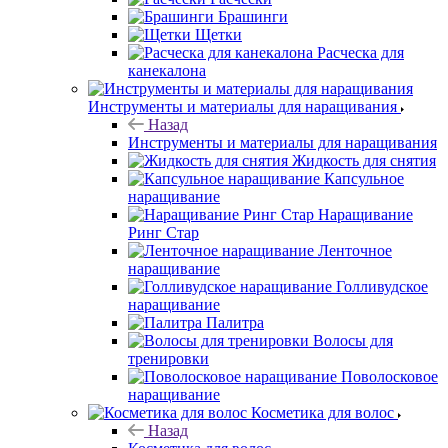
Брашинги
Щетки
Расческа для
канекалона
Инструменты и материалы для наращивания
Назад
Инструменты и материалы для наращивания
Жидкость для снятия
Капсульное
наращивание
Наращивание
Ринг Стар
Ленточное
наращивание
Голливудское
наращивание
Палитра
Волосы для
тренировки
Поволосковое
наращивание
Косметика для волос
Назад