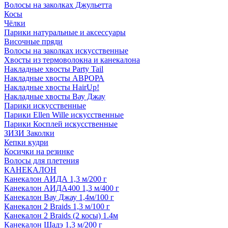
Волосы на заколках Джульетта
Косы
Чёлки
Парики натуральные и аксессуары
Височные пряди
Волосы на заколках искусственные
Хвосты из термоволокна и канекалона
Накладные хвосты Party Tail
Накладные хвосты АВРОРА
Накладные хвосты HairUp!
Накладные хвосты Вау Джау
Парики искусственные
Парики Ellen Wille искусственные
Парики Косплей искусственные
ЗИЗИ Заколки
Кепки кудри
Косички на резинке
Волосы для плетения
КАНЕКАЛОН
Канекалон АИДА 1,3 м/200 г
Канекалон АИДА400 1,3 м/400 г
Канекалон Вау Джау 1,4м/100 г
Канекалон 2 Braids 1,3 м/100 г
Канекалон 2 Braids (2 косы) 1.4м
Канекалон Шадэ 1,3 м/200 г