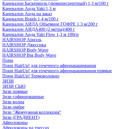
Канекалон Баскервиль (люминесцентный) 1,3 м/100 г
Канекалон Аида Yaki 1,3 м
Канекалон Аида на заказ
Канекалон Braids 1,4 м/100 г
Канекалон АИДА Объемное ГОФРЕ 1,3 м/200 г
Канекалон АИДА400 (2 метра)/400 г
Канекалон Аида Yaki Flow 1,3 м 100гр
HAIRSHOP Ариэль
HAIRSHOP Джессика
HAIRSHOP Body Wave
HAIRSHOP Big Body Wave
Пони
Пони HairUp! для точечного афронаращивания
Пони HairUp! для точечного афронаращивания прямые
Пони HairUp! Термоволокно
ЗИЗИ
ЗИЗИ СЬЮ
Зизи прямые
Зизи гофрированные
Зизи волна
Зизи омбре
Зизи "Жемчужная коллекция"
Зизи (ГРАДИЕНТ)
Афролоконы
Афролоконы на трессах