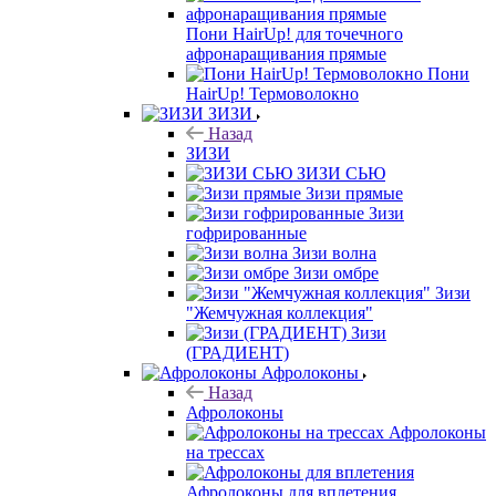
Пони HairUp! для точечного
афронаращивания прямые
Пони
HairUp! Термоволокно
ЗИЗИ
Назад
ЗИЗИ
ЗИЗИ СЬЮ
Зизи прямые
Зизи
гофрированные
Зизи волна
Зизи омбре
Зизи
"Жемчужная коллекция"
Зизи
(ГРАДИЕНТ)
Афролоконы
Назад
Афролоконы
Афролоконы
на трессах
Афролоконы для вплетения