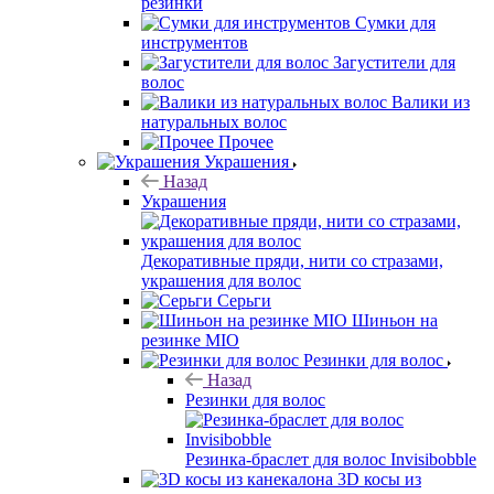
резинки
Сумки для
инструментов
Загустители для
волос
Валики из
натуральных волос
Прочее
Украшения
Назад
Украшения
Декоративные пряди, нити со стразами,
украшения для волос
Серьги
Шиньон на
резинке MIO
Резинки для волос
Назад
Резинки для волос
Резинка-браслет для волос Invisibobble
3D косы из