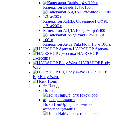
Канекалон Braids 1,4 м/100 г
Канекалон АИДА Объемное ГОФРЕ
1,3 м/200 г
Канекалон АИДА400 (2 метра)/400 г
Канекалон Аида Yaki Flow 1,3 м 100гр
HAIRSHOP Ариэль
HAIRSHOP
Джессика
HAIRSHOP Body
Wave
HAIRSHOP
Big Body Wave
Пони
Назад
Пони
Пони HairUp! для точечного
афронаращивания