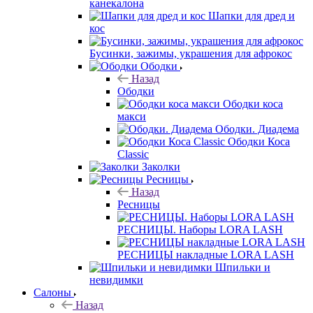
канекалона
Шапки для дред и
кос
Бусинки, зажимы, украшения для афрокос
Ободки
Назад
Ободки
Ободки коса
макси
Ободки. Диадема
Ободки Коса
Classic
Заколки
Ресницы
Назад
Ресницы
РЕСНИЦЫ. Наборы LORA LASH
РЕСНИЦЫ накладные LORA LASH
Шпильки и
невидимки
Салоны
Назад