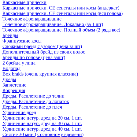
Каркасные прически
Каркасные прически. СЕ сенегалы или косы (андеркат)
Каркасные прически. СЕ сенегалы или косы (вся голова)
Точечное афронаращивание
Точечное афронаращивание. Локально (за 1 шт)
Точечное афронаращивание. Полный объем (2 ряда кос)
Брейды
Французские косы
Сложный брейд с узором (цена за шт)
Дополнительный брейд из своих волос
Брейды по голове (цена зашт)
2 брейда у лица
Водопад
Box braids (очень крупная классика)
Дреды
Заплетение
Коррекция
Дреды. Расплетение до талии
Дреды. Расплетение до лопаток
Дерды. Расплетение до плеч
Удлинение дред
Удлинение натур. дред на 20 см. 1 шт.
Удлинение натур. дред на 30 см. 1 шт.
Удлинение натур. дред на 40 см. 1 шт.
Снятие 30 мин (к основному времени)