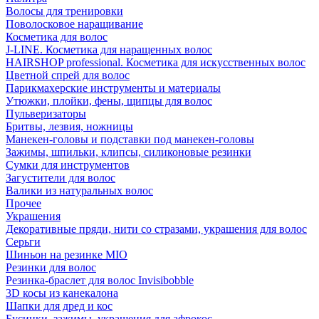
Волосы для тренировки
Поволосковое наращивание
Косметика для волос
J-LINE. Косметика для наращенных волос
HAIRSHOP professional. Косметика для искусственных волос
Цветной спрей для волос
Парикмахерские инструменты и материалы
Утюжки, плойки, фены, щипцы для волос
Пульверизаторы
Бритвы, лезвия, ножницы
Манекен-головы и подставки под манекен-головы
Зажимы, шпильки, клипсы, силиконовые резинки
Сумки для инструментов
Загустители для волос
Валики из натуральных волос
Прочее
Украшения
Декоративные пряди, нити со стразами, украшения для волос
Серьги
Шиньон на резинке MIO
Резинки для волос
Резинка-браслет для волос Invisibobble
3D косы из канекалона
Шапки для дред и кос
Бусинки, зажимы, украшения для афрокос