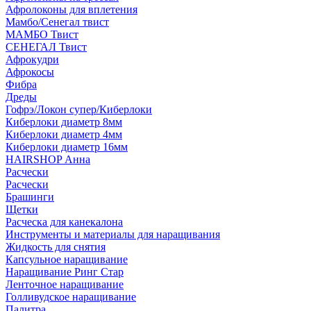
Афролоконы для вплетения
Мамбо/Сенегал твист
МАМБО Твист
СЕНЕГАЛ Твист
Афрокудри
Афрокосы
Фибра
Дреды
Гофрэ/Локон супер/Киберлоки
Киберлоки диаметр 8мм
Киберлоки диаметр 4мм
Киберлоки диаметр 16мм
HAIRSHOP Анна
Расчески
Расчески
Брашинги
Щетки
Расческа для канекалона
Инструменты и материалы для наращивания
Жидкость для снятия
Капсульное наращивание
Наращивание Ринг Стар
Ленточное наращивание
Голливудское наращивание
Палитра