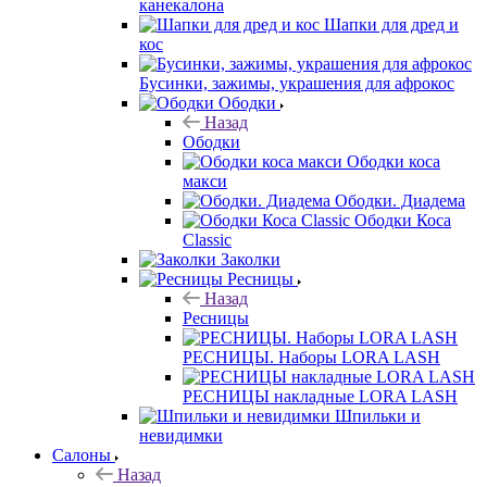
канекалона
Шапки для дред и
кос
Бусинки, зажимы, украшения для афрокос
Ободки
Назад
Ободки
Ободки коса
макси
Ободки. Диадема
Ободки Коса
Classic
Заколки
Ресницы
Назад
Ресницы
РЕСНИЦЫ. Наборы LORA LASH
РЕСНИЦЫ накладные LORA LASH
Шпильки и
невидимки
Салоны
Назад