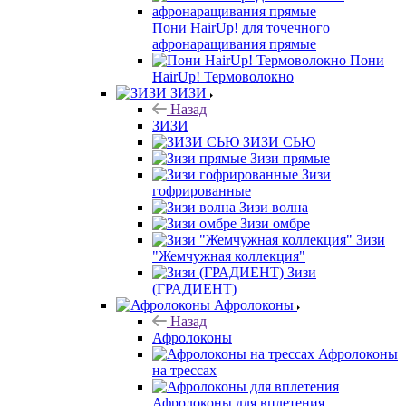
Пони HairUp! для точечного
афронаращивания прямые
Пони
HairUp! Термоволокно
ЗИЗИ
Назад
ЗИЗИ
ЗИЗИ СЬЮ
Зизи прямые
Зизи
гофрированные
Зизи волна
Зизи омбре
Зизи
"Жемчужная коллекция"
Зизи
(ГРАДИЕНТ)
Афролоконы
Назад
Афролоконы
Афролоконы
на трессах
Афролоконы для вплетения