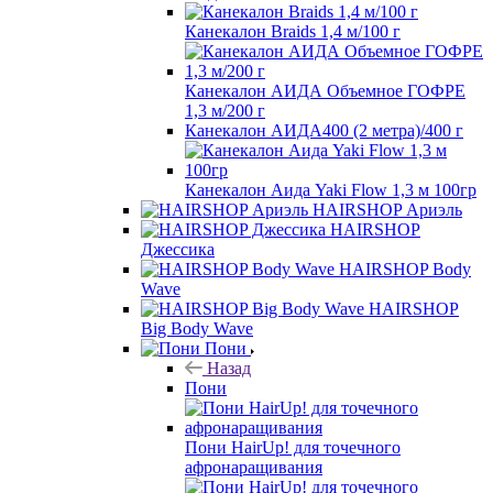
Канекалон Braids 1,4 м/100 г
Канекалон АИДА Объемное ГОФРЕ
1,3 м/200 г
Канекалон АИДА400 (2 метра)/400 г
Канекалон Аида Yaki Flow 1,3 м 100гр
HAIRSHOP Ариэль
HAIRSHOP
Джессика
HAIRSHOP Body
Wave
HAIRSHOP
Big Body Wave
Пони
Назад
Пони
Пони HairUp! для точечного
афронаращивания