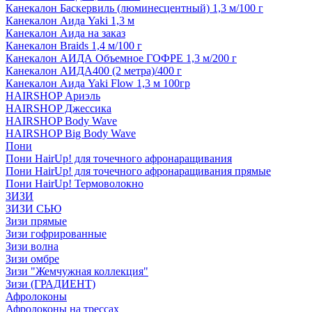
Канекалон Баскервиль (люминесцентный) 1,3 м/100 г
Канекалон Аида Yaki 1,3 м
Канекалон Аида на заказ
Канекалон Braids 1,4 м/100 г
Канекалон АИДА Объемное ГОФРЕ 1,3 м/200 г
Канекалон АИДА400 (2 метра)/400 г
Канекалон Аида Yaki Flow 1,3 м 100гр
HAIRSHOP Ариэль
HAIRSHOP Джессика
HAIRSHOP Body Wave
HAIRSHOP Big Body Wave
Пони
Пони HairUp! для точечного афронаращивания
Пони HairUp! для точечного афронаращивания прямые
Пони HairUp! Термоволокно
ЗИЗИ
ЗИЗИ СЬЮ
Зизи прямые
Зизи гофрированные
Зизи волна
Зизи омбре
Зизи "Жемчужная коллекция"
Зизи (ГРАДИЕНТ)
Афролоконы
Афролоконы на трессах