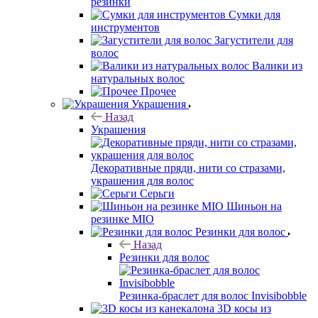
резинки
Сумки для
инструментов
Загустители для
волос
Валики из
натуральных волос
Прочее
Украшения
Назад
Украшения
Декоративные пряди, нити со стразами,
украшения для волос
Серьги
Шиньон на
резинке MIO
Резинки для волос
Назад
Резинки для волос
Резинка-браслет для волос Invisibobble
3D косы из