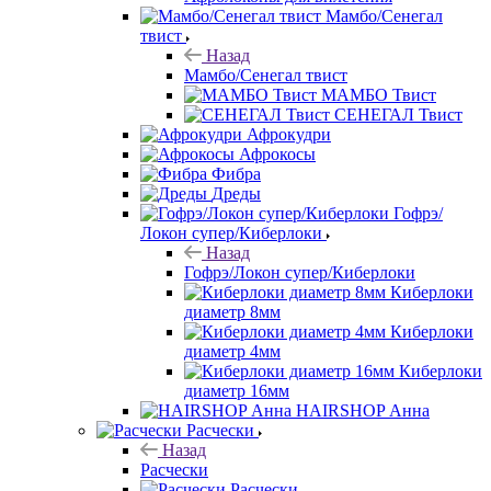
Мамбо/Сенегал
твист
Назад
Мамбо/Сенегал твист
МАМБО Твист
СЕНЕГАЛ Твист
Афрокудри
Афрокосы
Фибра
Дреды
Гофрэ/
Локон супер/Киберлоки
Назад
Гофрэ/Локон супер/Киберлоки
Киберлоки
диаметр 8мм
Киберлоки
диаметр 4мм
Киберлоки
диаметр 16мм
HAIRSHOP Анна
Расчески
Назад
Расчески
Расчески