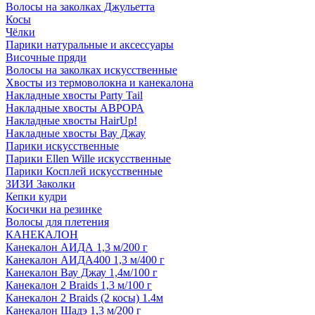
Волосы на заколках Джульетта
Косы
Чёлки
Парики натуральные и аксессуары
Височные пряди
Волосы на заколках искусственные
Хвосты из термоволокна и канекалона
Накладные хвосты Party Tail
Накладные хвосты АВРОРА
Накладные хвосты HairUp!
Накладные хвосты Вау Джау
Парики искусственные
Парики Ellen Wille искусственные
Парики Косплей искусственные
ЗИЗИ Заколки
Кепки кудри
Косички на резинке
Волосы для плетения
КАНЕКАЛОН
Канекалон АИДА 1,3 м/200 г
Канекалон АИДА400 1,3 м/400 г
Канекалон Вау Джау 1,4м/100 г
Канекалон 2 Braids 1,3 м/100 г
Канекалон 2 Braids (2 косы) 1.4м
Канекалон Шадэ 1,3 м/200 г