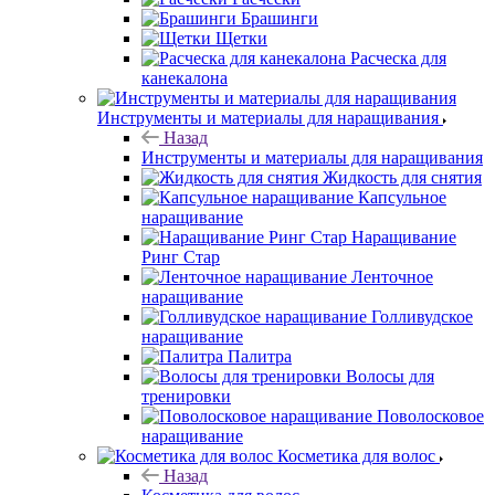
Брашинги
Щетки
Расческа для
канекалона
Инструменты и материалы для наращивания
Назад
Инструменты и материалы для наращивания
Жидкость для снятия
Капсульное
наращивание
Наращивание
Ринг Стар
Ленточное
наращивание
Голливудское
наращивание
Палитра
Волосы для
тренировки
Поволосковое
наращивание
Косметика для волос
Назад