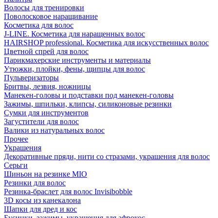
Волосы для тренировки
Поволосковое наращивание
Косметика для волос
J-LINE. Косметика для наращенных волос
HAIRSHOP professional. Косметика для искусственных волос
Цветной спрей для волос
Парикмахерские инструменты и материалы
Утюжки, плойки, фены, щипцы для волос
Пульверизаторы
Бритвы, лезвия, ножницы
Манекен-головы и подставки под манекен-головы
Зажимы, шпильки, клипсы, силиконовые резинки
Сумки для инструментов
Загустители для волос
Валики из натуральных волос
Прочее
Украшения
Декоративные пряди, нити со стразами, украшения для волос
Серьги
Шиньон на резинке MIO
Резинки для волос
Резинка-браслет для волос Invisibobble
3D косы из канекалона
Шапки для дред и кос
Бусинки, зажимы, украшения для афрокос