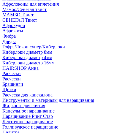
Афролоконы для вплетения
Мамбо/Сенегал твист
МАМБО Твист
СЕНЕГАЛ Твист
Афрокудри
Афрокосы
Фибра
Дреды
Гофрэ/Локон супер/Киберлоки
Киберлоки диаметр 8мм
Киберлоки диаметр 4мм
Киберлоки диаметр 16мм
HAIRSHOP Анна
Расчески
Расчески
Брашинги
Щетки
Расческа для канекалона
Инструменты и материалы для наращивания
Жидкость для снятия
Капсульное наращивание
Наращивание Ринг Стар
Ленточное наращивание
Голливудское наращивание
Палитра