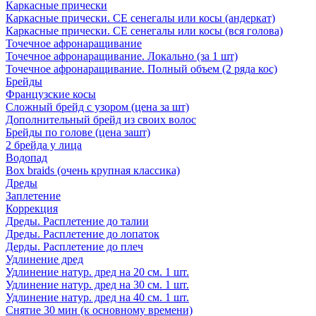
Каркасные прически
Каркасные прически. СЕ сенегалы или косы (андеркат)
Каркасные прически. СЕ сенегалы или косы (вся голова)
Точечное афронаращивание
Точечное афронаращивание. Локально (за 1 шт)
Точечное афронаращивание. Полный объем (2 ряда кос)
Брейды
Французские косы
Сложный брейд с узором (цена за шт)
Дополнительный брейд из своих волос
Брейды по голове (цена зашт)
2 брейда у лица
Водопад
Box braids (очень крупная классика)
Дреды
Заплетение
Коррекция
Дреды. Расплетение до талии
Дреды. Расплетение до лопаток
Дерды. Расплетение до плеч
Удлинение дред
Удлинение натур. дред на 20 см. 1 шт.
Удлинение натур. дред на 30 см. 1 шт.
Удлинение натур. дред на 40 см. 1 шт.
Снятие 30 мин (к основному времени)