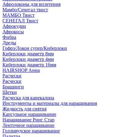
Афролоконы для вплетения
Мамбо/Сенегал твист
МАМБО Твист
СЕНЕГАЛ Твист
Афрокудри
Афрокосы
Фибра
Дреды
Гофрэ/Локон супер/Киберлоки
Киберлоки диаметр 8мм
Киберлоки диаметр 4мм
Киберлоки диаметр 16мм
HAIRSHOP Анна
Расчески
Расчески
Брашинги
Щетки
Расческа для канекалона
Инструменты и материалы для наращивания
Жидкость для снятия
Капсульное наращивание
Наращивание Ринг Стар
Ленточное наращивание
Голливудское наращивание
Палитра