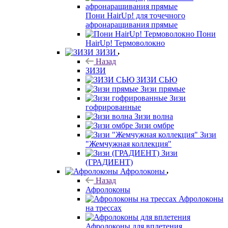
Пони HairUp! для точечного
афронаращивания прямые
Пони
HairUp! Термоволокно
ЗИЗИ
Назад
ЗИЗИ
ЗИЗИ СЬЮ
Зизи прямые
Зизи
гофрированные
Зизи волна
Зизи омбре
Зизи
"Жемчужная коллекция"
Зизи
(ГРАДИЕНТ)
Афролоконы
Назад
Афролоконы
Афролоконы
на трессах
Афролоконы для вплетения