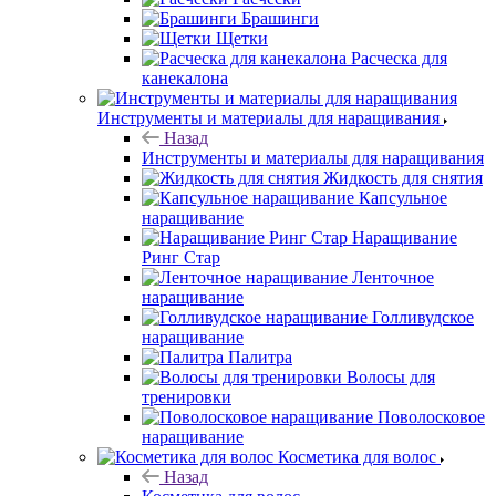
Брашинги
Щетки
Расческа для
канекалона
Инструменты и материалы для наращивания
Назад
Инструменты и материалы для наращивания
Жидкость для снятия
Капсульное
наращивание
Наращивание
Ринг Стар
Ленточное
наращивание
Голливудское
наращивание
Палитра
Волосы для
тренировки
Поволосковое
наращивание
Косметика для волос
Назад