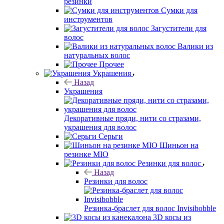
резинки
Сумки для
инструментов
Загустители для
волос
Валики из
натуральных волос
Прочее
Украшения
Назад
Украшения
Декоративные пряди, нити со стразами,
украшения для волос
Серьги
Шиньон на
резинке MIO
Резинки для волос
Назад
Резинки для волос
Резинка-браслет для волос Invisibobble
3D косы из