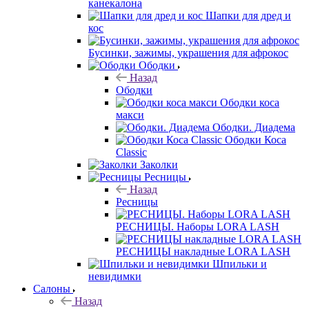
канекалона
Шапки для дред и
кос
Бусинки, зажимы, украшения для афрокос
Ободки
Назад
Ободки
Ободки коса
макси
Ободки. Диадема
Ободки Коса
Classic
Заколки
Ресницы
Назад
Ресницы
РЕСНИЦЫ. Наборы LORA LASH
РЕСНИЦЫ накладные LORA LASH
Шпильки и
невидимки
Салоны
Назад