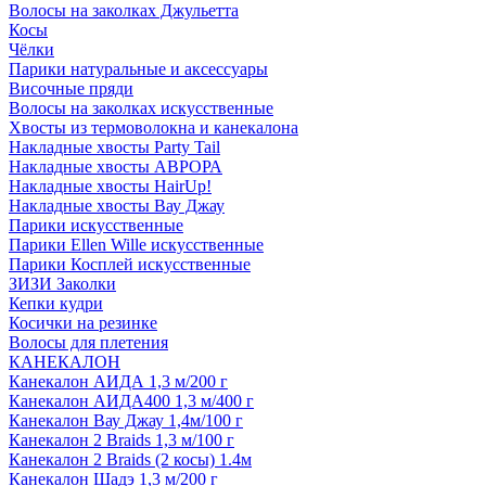
Волосы на заколках Джульетта
Косы
Чёлки
Парики натуральные и аксессуары
Височные пряди
Волосы на заколках искусственные
Хвосты из термоволокна и канекалона
Накладные хвосты Party Tail
Накладные хвосты АВРОРА
Накладные хвосты HairUp!
Накладные хвосты Вау Джау
Парики искусственные
Парики Ellen Wille искусственные
Парики Косплей искусственные
ЗИЗИ Заколки
Кепки кудри
Косички на резинке
Волосы для плетения
КАНЕКАЛОН
Канекалон АИДА 1,3 м/200 г
Канекалон АИДА400 1,3 м/400 г
Канекалон Вау Джау 1,4м/100 г
Канекалон 2 Braids 1,3 м/100 г
Канекалон 2 Braids (2 косы) 1.4м
Канекалон Шадэ 1,3 м/200 г