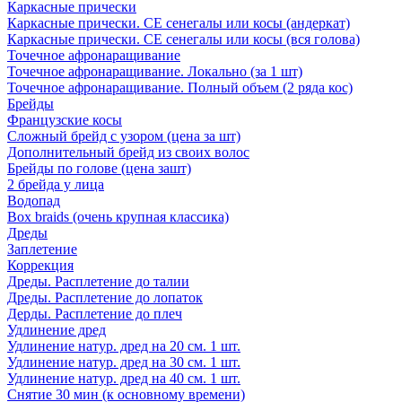
Каркасные прически
Каркасные прически. СЕ сенегалы или косы (андеркат)
Каркасные прически. СЕ сенегалы или косы (вся голова)
Точечное афронаращивание
Точечное афронаращивание. Локально (за 1 шт)
Точечное афронаращивание. Полный объем (2 ряда кос)
Брейды
Французские косы
Сложный брейд с узором (цена за шт)
Дополнительный брейд из своих волос
Брейды по голове (цена зашт)
2 брейда у лица
Водопад
Box braids (очень крупная классика)
Дреды
Заплетение
Коррекция
Дреды. Расплетение до талии
Дреды. Расплетение до лопаток
Дерды. Расплетение до плеч
Удлинение дред
Удлинение натур. дред на 20 см. 1 шт.
Удлинение натур. дред на 30 см. 1 шт.
Удлинение натур. дред на 40 см. 1 шт.
Снятие 30 мин (к основному времени)