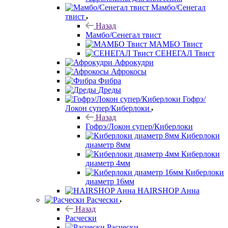
Мамбо/Сенегал
твист
Назад
Мамбо/Сенегал твист
МАМБО Твист
СЕНЕГАЛ Твист
Афрокудри
Афрокосы
Фибра
Дреды
Гофрэ/
Локон супер/Киберлоки
Назад
Гофрэ/Локон супер/Киберлоки
Киберлоки
диаметр 8мм
Киберлоки
диаметр 4мм
Киберлоки
диаметр 16мм
HAIRSHOP Анна
Расчески
Назад
Расчески
Расчески