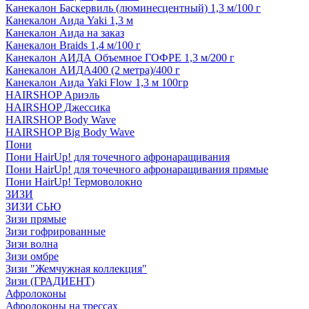
Канекалон Баскервиль (люминесцентный) 1,3 м/100 г
Канекалон Аида Yaki 1,3 м
Канекалон Аида на заказ
Канекалон Braids 1,4 м/100 г
Канекалон АИДА Объемное ГОФРЕ 1,3 м/200 г
Канекалон АИДА400 (2 метра)/400 г
Канекалон Аида Yaki Flow 1,3 м 100гр
HAIRSHOP Ариэль
HAIRSHOP Джессика
HAIRSHOP Body Wave
HAIRSHOP Big Body Wave
Пони
Пони HairUp! для точечного афронаращивания
Пони HairUp! для точечного афронаращивания прямые
Пони HairUp! Термоволокно
ЗИЗИ
ЗИЗИ СЬЮ
Зизи прямые
Зизи гофрированные
Зизи волна
Зизи омбре
Зизи "Жемчужная коллекция"
Зизи (ГРАДИЕНТ)
Афролоконы
Афролоконы на трессах