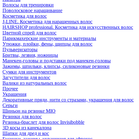
Волосы для тренировки
Поволосковое наращивание
Косметика для волос
J-LINE. Косметика для наращенных волос
HAIRSHOP professional. Косметика для искусственных волос
Цветной спрей для волос
Парикмахерские инструменты и материалы
Утюжки, плойки, фены, щипцы для волос
Пульверизаторы
Бритвы, лезвия, ножницы
Манекен-головы и подставки под манекен-головы
Зажимы, шпильки, клипсы, силиконовые резинки
Сумки для инструментов
Загустители для волос
Валики из натуральных волос
Прочее
Украшения
Декоративные пряди, нити со стразами, украшения для волос
Серьги
Шиньон на резинке MIO
Резинки для волос
Резинка-браслет для волос Invisibobble
3D косы из канекалона
Шапки для дред и кос
Бусинки, зажимы, украшения для афрокос