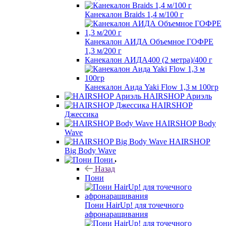
Канекалон Braids 1,4 м/100 г
Канекалон АИДА Объемное ГОФРЕ
1,3 м/200 г
Канекалон АИДА400 (2 метра)/400 г
Канекалон Аида Yaki Flow 1,3 м 100гр
HAIRSHOP Ариэль
HAIRSHOP
Джессика
HAIRSHOP Body
Wave
HAIRSHOP
Big Body Wave
Пони
Назад
Пони
Пони HairUp! для точечного
афронаращивания