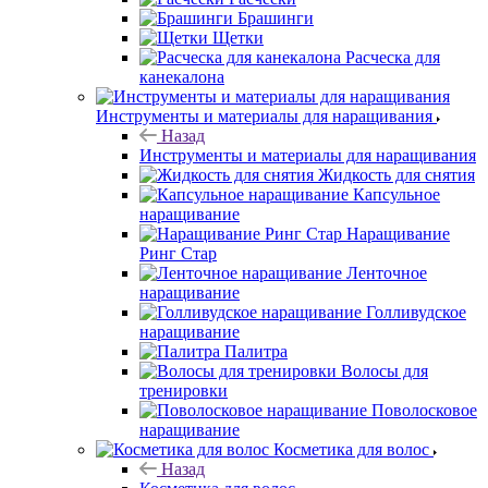
Брашинги
Щетки
Расческа для
канекалона
Инструменты и материалы для наращивания
Назад
Инструменты и материалы для наращивания
Жидкость для снятия
Капсульное
наращивание
Наращивание
Ринг Стар
Ленточное
наращивание
Голливудское
наращивание
Палитра
Волосы для
тренировки
Поволосковое
наращивание
Косметика для волос
Назад