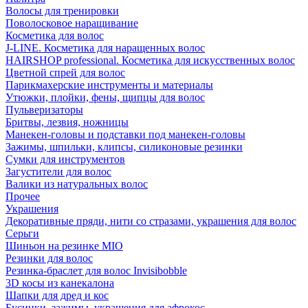
Волосы для тренировки
Поволосковое наращивание
Косметика для волос
J-LINE. Косметика для наращенных волос
HAIRSHOP professional. Косметика для искусственных волос
Цветной спрей для волос
Парикмахерские инструменты и материалы
Утюжки, плойки, фены, щипцы для волос
Пульверизаторы
Бритвы, лезвия, ножницы
Манекен-головы и подставки под манекен-головы
Зажимы, шпильки, клипсы, силиконовые резинки
Сумки для инструментов
Загустители для волос
Валики из натуральных волос
Прочее
Украшения
Декоративные пряди, нити со стразами, украшения для волос
Серьги
Шиньон на резинке MIO
Резинки для волос
Резинка-браслет для волос Invisibobble
3D косы из канекалона
Шапки для дред и кос
Бусинки, зажимы, украшения для афрокос