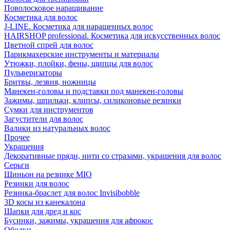
Поволосковое наращивание
Косметика для волос
J-LINE. Косметика для наращенных волос
HAIRSHOP professional. Косметика для искусственных волос
Цветной спрей для волос
Парикмахерские инструменты и материалы
Утюжки, плойки, фены, щипцы для волос
Пульверизаторы
Бритвы, лезвия, ножницы
Манекен-головы и подставки под манекен-головы
Зажимы, шпильки, клипсы, силиконовые резинки
Сумки для инструментов
Загустители для волос
Валики из натуральных волос
Прочее
Украшения
Декоративные пряди, нити со стразами, украшения для волос
Серьги
Шиньон на резинке MIO
Резинки для волос
Резинка-браслет для волос Invisibobble
3D косы из канекалона
Шапки для дред и кос
Бусинки, зажимы, украшения для афрокос
Ободки