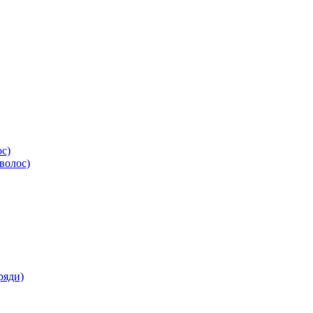
ос)
волос)
ряди)