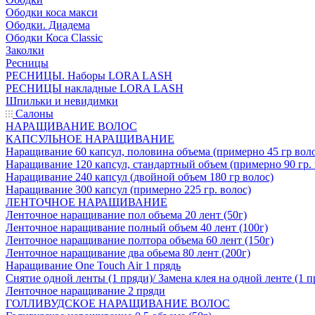
Ободки коса макси
Ободки. Диадема
Ободки Коса Classic
Заколки
Ресницы
РЕСНИЦЫ. Наборы LORA LASH
РЕСНИЦЫ накладные LORA LASH
Шпильки и невидимки
Салоны
НАРАЩИВАНИЕ ВОЛОС
КАПСУЛЬНОЕ НАРАЩИВАНИЕ
Наращивание 60 капсул, половина объема (примерно 45 гр вол
Наращивание 120 капсул, стандартный объем (примерно 90 гр. 
Наращивание 240 капсул (двойной объем 180 гр волос)
Наращивание 300 капсул (примерно 225 гр. волос)
ЛЕНТОЧНОЕ НАРАЩИВАНИЕ
Ленточное наращивание пол объема 20 лент (50г)
Ленточное наращивание полный объем 40 лент (100г)
Ленточное наращивание полтора объема 60 лент (150г)
Ленточное наращивание два обьема 80 лент (200г)
Наращивание One Touch Air 1 прядь
Снятие одной ленты (1 пряди)/ Замена клея на одной ленте (1 п
Ленточное наращивание 2 пряди
ГОЛЛИВУДСКОЕ НАРАЩИВАНИЕ ВОЛОС