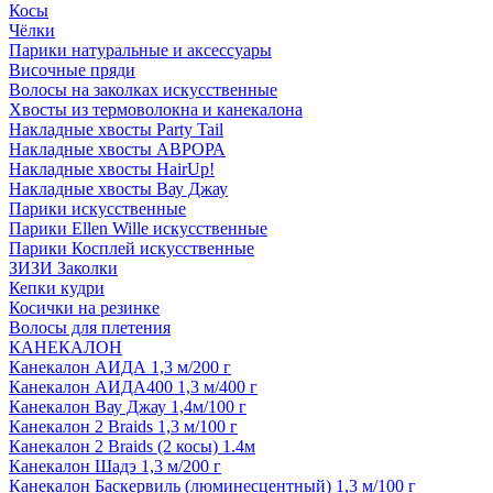
Косы
Чёлки
Парики натуральные и аксессуары
Височные пряди
Волосы на заколках искусственные
Хвосты из термоволокна и канекалона
Накладные хвосты Party Tail
Накладные хвосты АВРОРА
Накладные хвосты HairUp!
Накладные хвосты Вау Джау
Парики искусственные
Парики Ellen Wille искусственные
Парики Косплей искусственные
ЗИЗИ Заколки
Кепки кудри
Косички на резинке
Волосы для плетения
КАНЕКАЛОН
Канекалон АИДА 1,3 м/200 г
Канекалон АИДА400 1,3 м/400 г
Канекалон Вау Джау 1,4м/100 г
Канекалон 2 Braids 1,3 м/100 г
Канекалон 2 Braids (2 косы) 1.4м
Канекалон Шадэ 1,3 м/200 г
Канекалон Баскервиль (люминесцентный) 1,3 м/100 г