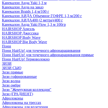
Канекалон Аида Yaki 1,3 м
Канекалон Аида на заказ
Канекалон Braids 1,4 м/100 г
Канекалон АИДА Объемное ГОФРЕ 1,3 м/200 г
Канекалон АИДА400 (2 метра)/400 г
Канекалон Аида Yaki Flow 1,3 м 100гр
HAIRSHOP Ариэль
HAIRSHOP Джессика
HAIRSHOP Body Wave
HAIRSHOP Big Body Wave
Пони
Пони HairUp! для точечного афронаращивания
Пони HairUp! для точечного афронаращивания прямые
Пони HairUp! Термоволокно
ЗИЗИ
ЗИЗИ СЬЮ
Зизи прямые
Зизи гофрированные
Зизи волна
Зизи омбре
Зизи "Жемчужная коллекция"
Зизи (ГРАДИЕНТ)
Афролоконы
Афролоконы на трессах
Афролоконы для вплетения