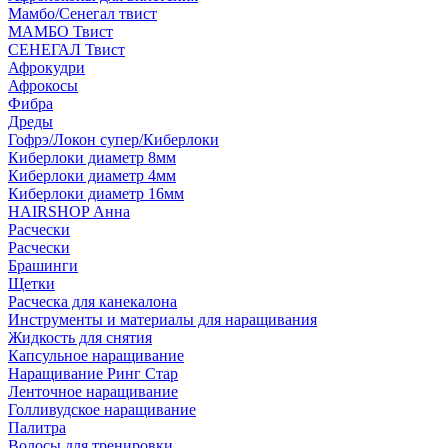
Мамбо/Сенегал твист
МАМБО Твист
СЕНЕГАЛ Твист
Афрокудри
Афрокосы
Фибра
Дреды
Гофрэ/Локон супер/Киберлоки
Киберлоки диаметр 8мм
Киберлоки диаметр 4мм
Киберлоки диаметр 16мм
HAIRSHOP Анна
Расчески
Расчески
Брашинги
Щетки
Расческа для канекалона
Инструменты и материалы для наращивания
Жидкость для снятия
Капсульное наращивание
Наращивание Ринг Стар
Ленточное наращивание
Голливудское наращивание
Палитра
Волосы для тренировки