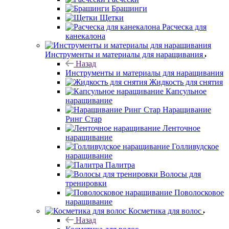
Брашинги
Щетки
Расческа для
канекалона
Инструменты и материалы для наращивания
Назад
Инструменты и материалы для наращивания
Жидкость для снятия
Капсульное
наращивание
Наращивание
Ринг Стар
Ленточное
наращивание
Голливудское
наращивание
Палитра
Волосы для
тренировки
Поволосковое
наращивание
Косметика для волос
Назад