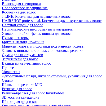
Волосы для тренировки
Поволосковое наращивание
Косметика для волос
J-LINE. Косметика для наращенных волос
HAIRSHOP professional. Косметика для искусственных волос
Цветной спрей для волос
Парикмахерские инструменты и материалы
Утюжки, плойки, фены, щипцы для волос
Пульверизаторы
Бритвы, лезвия, ножницы
Манекен-головы и подставки под манекен-головы
Зажимы, шпильки, клипсы, силиконовые резинки
Сумки для инструментов
Загустители для волос
Валики из натуральных волос
Прочее
Украшения
Декоративные пряди, нити со стразами, украшения для волос
Серьги
Шиньон на резинке MIO
Резинки для волос
Резинка-браслет для волос Invisibobble
3D косы из канекалона
Шапки для дред и кос
Бусинки, зажимы, украшения для афрокос