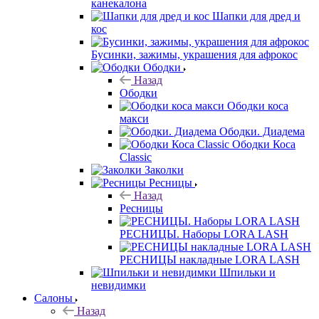
канекалона
Шапки для дред и
кос
Бусинки, зажимы, украшения для афрокос
Ободки
Назад
Ободки
Ободки коса
макси
Ободки. Диадема
Ободки Коса
Classic
Заколки
Ресницы
Назад
Ресницы
РЕСНИЦЫ. Наборы LORA LASH
РЕСНИЦЫ накладные LORA LASH
Шпильки и
невидимки
Салоны
Назад