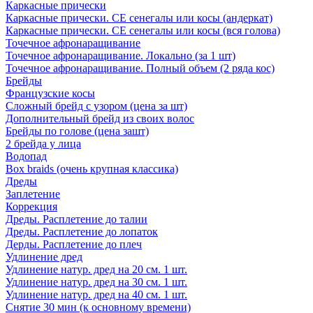
Каркасные прически
Каркасные прически. СЕ сенегалы или косы (андеркат)
Каркасные прически. СЕ сенегалы или косы (вся голова)
Точечное афронаращивание
Точечное афронаращивание. Локально (за 1 шт)
Точечное афронаращивание. Полный объем (2 ряда кос)
Брейды
Французские косы
Сложный брейд с узором (цена за шт)
Дополнительный брейд из своих волос
Брейды по голове (цена зашт)
2 брейда у лица
Водопад
Box braids (очень крупная классика)
Дреды
Заплетение
Коррекция
Дреды. Расплетение до талии
Дреды. Расплетение до лопаток
Дерды. Расплетение до плеч
Удлинение дред
Удлинение натур. дред на 20 см. 1 шт.
Удлинение натур. дред на 30 см. 1 шт.
Удлинение натур. дред на 40 см. 1 шт.
Снятие 30 мин (к основному времени)