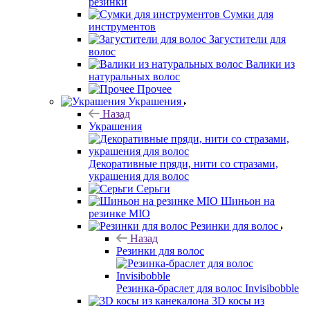
резинки
Сумки для
инструментов
Загустители для
волос
Валики из
натуральных волос
Прочее
Украшения
Назад
Украшения
Декоративные пряди, нити со стразами,
украшения для волос
Серьги
Шиньон на
резинке MIO
Резинки для волос
Назад
Резинки для волос
Резинка-браслет для волос Invisibobble
3D косы из