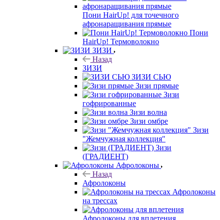
Пони HairUp! для точечного
афронаращивания прямые
Пони
HairUp! Термоволокно
ЗИЗИ
Назад
ЗИЗИ
ЗИЗИ СЬЮ
Зизи прямые
Зизи
гофрированные
Зизи волна
Зизи омбре
Зизи
"Жемчужная коллекция"
Зизи
(ГРАДИЕНТ)
Афролоконы
Назад
Афролоконы
Афролоконы
на трессах
Афролоконы для вплетения