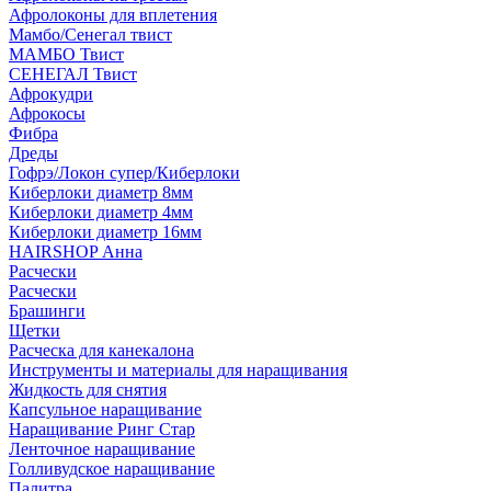
Афролоконы для вплетения
Мамбо/Сенегал твист
МАМБО Твист
СЕНЕГАЛ Твист
Афрокудри
Афрокосы
Фибра
Дреды
Гофрэ/Локон супер/Киберлоки
Киберлоки диаметр 8мм
Киберлоки диаметр 4мм
Киберлоки диаметр 16мм
HAIRSHOP Анна
Расчески
Расчески
Брашинги
Щетки
Расческа для канекалона
Инструменты и материалы для наращивания
Жидкость для снятия
Капсульное наращивание
Наращивание Ринг Стар
Ленточное наращивание
Голливудское наращивание
Палитра