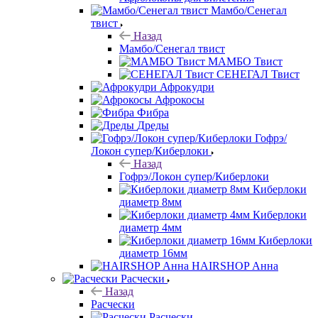
Мамбо/Сенегал
твист
Назад
Мамбо/Сенегал твист
МАМБО Твист
СЕНЕГАЛ Твист
Афрокудри
Афрокосы
Фибра
Дреды
Гофрэ/
Локон супер/Киберлоки
Назад
Гофрэ/Локон супер/Киберлоки
Киберлоки
диаметр 8мм
Киберлоки
диаметр 4мм
Киберлоки
диаметр 16мм
HAIRSHOP Анна
Расчески
Назад
Расчески
Расчески