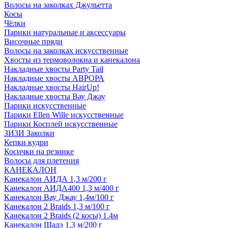
Волосы на заколках Джульетта
Косы
Чёлки
Парики натуральные и аксессуары
Височные пряди
Волосы на заколках искусственные
Хвосты из термоволокна и канекалона
Накладные хвосты Party Tail
Накладные хвосты АВРОРА
Накладные хвосты HairUp!
Накладные хвосты Вау Джау
Парики искусственные
Парики Ellen Wille искусственные
Парики Косплей искусственные
ЗИЗИ Заколки
Кепки кудри
Косички на резинке
Волосы для плетения
КАНЕКАЛОН
Канекалон АИДА 1,3 м/200 г
Канекалон АИДА400 1,3 м/400 г
Канекалон Вау Джау 1,4м/100 г
Канекалон 2 Braids 1,3 м/100 г
Канекалон 2 Braids (2 косы) 1.4м
Канекалон Шадэ 1,3 м/200 г