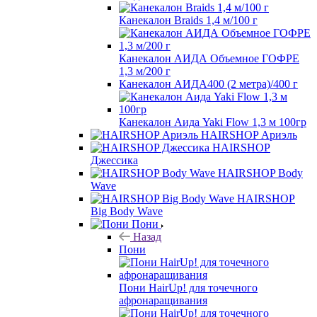
Канекалон Braids 1,4 м/100 г
Канекалон АИДА Объемное ГОФРЕ
1,3 м/200 г
Канекалон АИДА400 (2 метра)/400 г
Канекалон Аида Yaki Flow 1,3 м 100гр
HAIRSHOP Ариэль
HAIRSHOP
Джессика
HAIRSHOP Body
Wave
HAIRSHOP
Big Body Wave
Пони
Назад
Пони
Пони HairUp! для точечного
афронаращивания