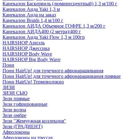
Канекалон Баскервиль (люминесцентный) 1,3 м/100 г
Канекалон Аида Yaki 1,3 м
Канекалон Аида на заказ
Канекалон Braids 1,4 м/100 г
Канекалон АИДА Объемное ГОФРЕ 1,3 м/200 г
Канекалон АИДА400 (2 метра)/400 г
Канекалон Аида Yaki Flow 1,3 м 100гр
HAIRSHOP Ариэль
HAIRSHOP Джессика
HAIRSHOP Body Wave
HAIRSHOP Big Body Wave
Пони
Пони HairUp! для точечного афронаращивания
Пони HairUp! для точечного афронаращивания прямые
Пони HairUp! Термоволокно
ЗИЗИ
ЗИЗИ СЬЮ
Зизи прямые
Зизи гофрированные
Зизи волна
Зизи омбре
Зизи "Жемчужная коллекция"
Зизи (ГРАДИЕНТ)
Афролоконы
Афролоконы на трессах