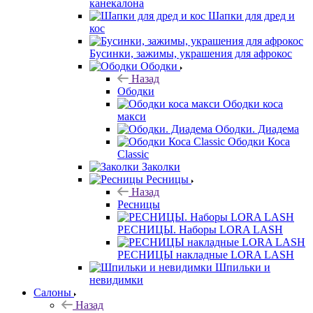
канекалона
Шапки для дред и
кос
Бусинки, зажимы, украшения для афрокос
Ободки
Назад
Ободки
Ободки коса
макси
Ободки. Диадема
Ободки Коса
Classic
Заколки
Ресницы
Назад
Ресницы
РЕСНИЦЫ. Наборы LORA LASH
РЕСНИЦЫ накладные LORA LASH
Шпильки и
невидимки
Салоны
Назад