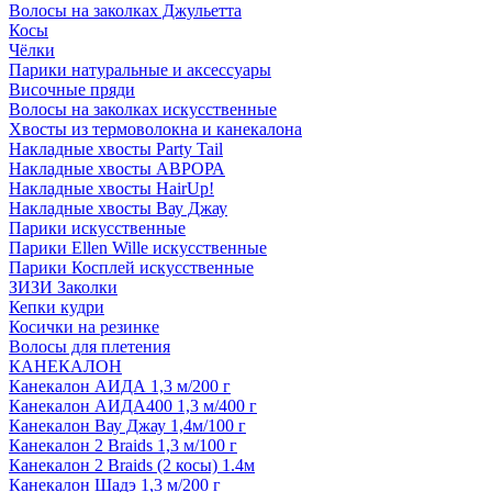
Волосы на заколках Джульетта
Косы
Чёлки
Парики натуральные и аксессуары
Височные пряди
Волосы на заколках искусственные
Хвосты из термоволокна и канекалона
Накладные хвосты Party Tail
Накладные хвосты АВРОРА
Накладные хвосты HairUp!
Накладные хвосты Вау Джау
Парики искусственные
Парики Ellen Wille искусственные
Парики Косплей искусственные
ЗИЗИ Заколки
Кепки кудри
Косички на резинке
Волосы для плетения
КАНЕКАЛОН
Канекалон АИДА 1,3 м/200 г
Канекалон АИДА400 1,3 м/400 г
Канекалон Вау Джау 1,4м/100 г
Канекалон 2 Braids 1,3 м/100 г
Канекалон 2 Braids (2 косы) 1.4м
Канекалон Шадэ 1,3 м/200 г