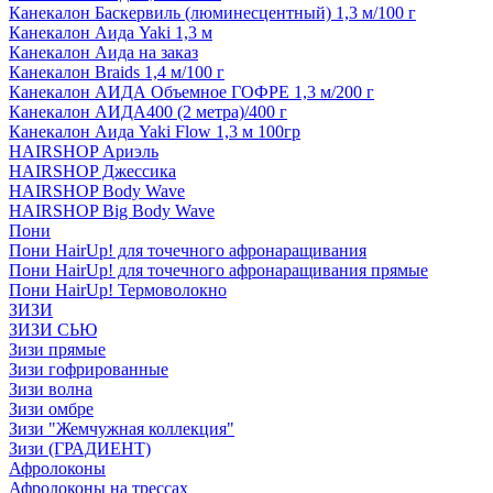
Канекалон Баскервиль (люминесцентный) 1,3 м/100 г
Канекалон Аида Yaki 1,3 м
Канекалон Аида на заказ
Канекалон Braids 1,4 м/100 г
Канекалон АИДА Объемное ГОФРЕ 1,3 м/200 г
Канекалон АИДА400 (2 метра)/400 г
Канекалон Аида Yaki Flow 1,3 м 100гр
HAIRSHOP Ариэль
HAIRSHOP Джессика
HAIRSHOP Body Wave
HAIRSHOP Big Body Wave
Пони
Пони HairUp! для точечного афронаращивания
Пони HairUp! для точечного афронаращивания прямые
Пони HairUp! Термоволокно
ЗИЗИ
ЗИЗИ СЬЮ
Зизи прямые
Зизи гофрированные
Зизи волна
Зизи омбре
Зизи "Жемчужная коллекция"
Зизи (ГРАДИЕНТ)
Афролоконы
Афролоконы на трессах