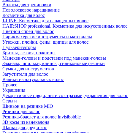
Волосы для тренировки
Поволосковое наращивание
Косметика для волос
J-LINE. Косметика для наращенных волос
HAIRSHOP professional. Косметика для искусственных волос
Цветной спрей для волос
Парикмахерские инструменты и материалы
Утюжки, плойки, фены, щипцы для волос
Пульверизаторы
Бритвы, лезвия, ножницы
Манекен-головы и подставки под манекен-головы
Зажимы, шпильки, клипсы, силиконовые резинки
Сумки для инструментов
Загустители для волос
Валики из натуральных волос
Прочее
Украшения
Декоративные пряди, нити со стразами, украшения для волос
Серьги
Шиньон на резинке MIO
Резинки для волос
Резинка-браслет для волос Invisibobble
3D косы из канекалона
Шапки для дред и кос
Бусинки, зажимы, украшения для афрокос