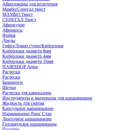
Афролоконы для вплетения
Мамбо/Сенегал твист
МАМБО Твист
СЕНЕГАЛ Твист
Афрокудри
Афрокосы
Фибра
Дреды
Гофрэ/Локон супер/Киберлоки
Киберлоки диаметр 8мм
Киберлоки диаметр 4мм
Киберлоки диаметр 16мм
HAIRSHOP Анна
Расчески
Расчески
Брашинги
Щетки
Расческа для канекалона
Инструменты и материалы для наращивания
Жидкость для снятия
Капсульное наращивание
Наращивание Ринг Стар
Ленточное наращивание
Голливудское наращивание
Палитра