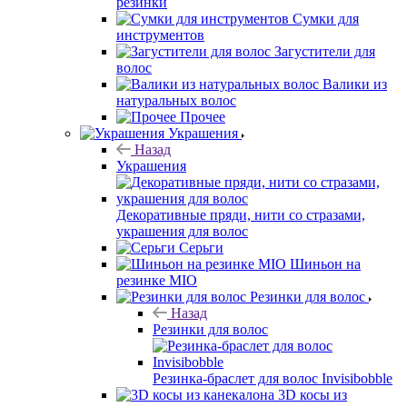
резинки
Сумки для
инструментов
Загустители для
волос
Валики из
натуральных волос
Прочее
Украшения
Назад
Украшения
Декоративные пряди, нити со стразами,
украшения для волос
Серьги
Шиньон на
резинке MIO
Резинки для волос
Назад
Резинки для волос
Резинка-браслет для волос Invisibobble
3D косы из