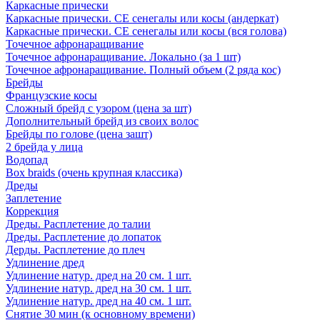
Каркасные прически
Каркасные прически. СЕ сенегалы или косы (андеркат)
Каркасные прически. СЕ сенегалы или косы (вся голова)
Точечное афронаращивание
Точечное афронаращивание. Локально (за 1 шт)
Точечное афронаращивание. Полный объем (2 ряда кос)
Брейды
Французские косы
Сложный брейд с узором (цена за шт)
Дополнительный брейд из своих волос
Брейды по голове (цена зашт)
2 брейда у лица
Водопад
Box braids (очень крупная классика)
Дреды
Заплетение
Коррекция
Дреды. Расплетение до талии
Дреды. Расплетение до лопаток
Дерды. Расплетение до плеч
Удлинение дред
Удлинение натур. дред на 20 см. 1 шт.
Удлинение натур. дред на 30 см. 1 шт.
Удлинение натур. дред на 40 см. 1 шт.
Снятие 30 мин (к основному времени)