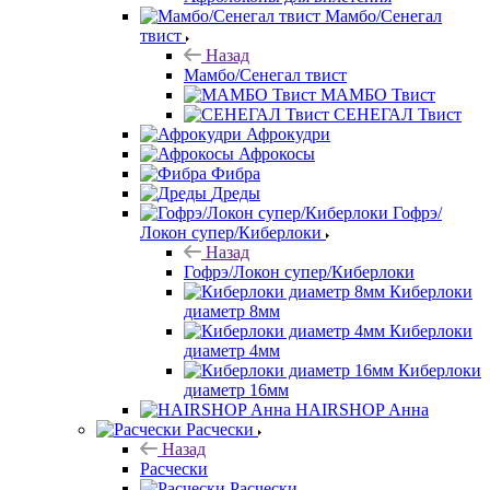
Мамбо/Сенегал
твист
Назад
Мамбо/Сенегал твист
МАМБО Твист
СЕНЕГАЛ Твист
Афрокудри
Афрокосы
Фибра
Дреды
Гофрэ/
Локон супер/Киберлоки
Назад
Гофрэ/Локон супер/Киберлоки
Киберлоки
диаметр 8мм
Киберлоки
диаметр 4мм
Киберлоки
диаметр 16мм
HAIRSHOP Анна
Расчески
Назад
Расчески
Расчески