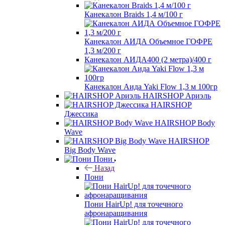
Канекалон Braids 1,4 м/100 г
Канекалон АИДА Объемное ГОФРЕ
1,3 м/200 г
Канекалон АИДА400 (2 метра)/400 г
Канекалон Аида Yaki Flow 1,3 м 100гр
HAIRSHOP Ариэль
HAIRSHOP
Джессика
HAIRSHOP Body
Wave
HAIRSHOP
Big Body Wave
Пони
Назад
Пони
Пони HairUp! для точечного
афронаращивания