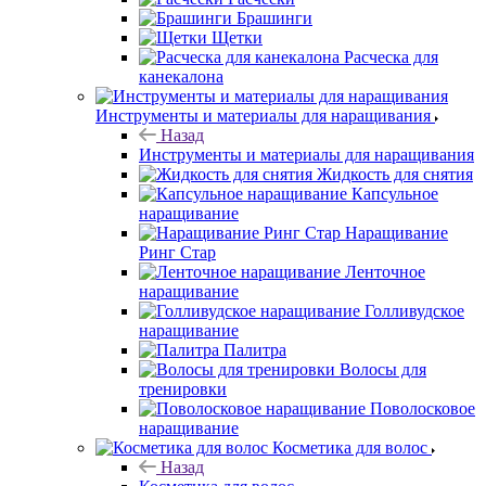
Брашинги
Щетки
Расческа для
канекалона
Инструменты и материалы для наращивания
Назад
Инструменты и материалы для наращивания
Жидкость для снятия
Капсульное
наращивание
Наращивание
Ринг Стар
Ленточное
наращивание
Голливудское
наращивание
Палитра
Волосы для
тренировки
Поволосковое
наращивание
Косметика для волос
Назад