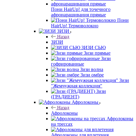
Пони HairUp! для точечного
афронаращивания прямые
Пони
HairUp! Термоволокно
ЗИЗИ
Назад
ЗИЗИ
ЗИЗИ СЬЮ
Зизи прямые
Зизи
гофрированные
Зизи волна
Зизи омбре
Зизи
"Жемчужная коллекция"
Зизи
(ГРАДИЕНТ)
Афролоконы
Назад
Афролоконы
Афролоконы
на трессах
Афролоконы для вплетения