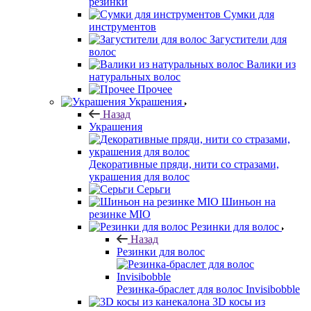
резинки
Сумки для
инструментов
Загустители для
волос
Валики из
натуральных волос
Прочее
Украшения
Назад
Украшения
Декоративные пряди, нити со стразами,
украшения для волос
Серьги
Шиньон на
резинке MIO
Резинки для волос
Назад
Резинки для волос
Резинка-браслет для волос Invisibobble
3D косы из