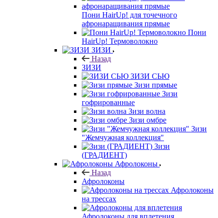
Пони HairUp! для точечного
афронаращивания прямые
Пони
HairUp! Термоволокно
ЗИЗИ
Назад
ЗИЗИ
ЗИЗИ СЬЮ
Зизи прямые
Зизи
гофрированные
Зизи волна
Зизи омбре
Зизи
"Жемчужная коллекция"
Зизи
(ГРАДИЕНТ)
Афролоконы
Назад
Афролоконы
Афролоконы
на трессах
Афролоконы для вплетения