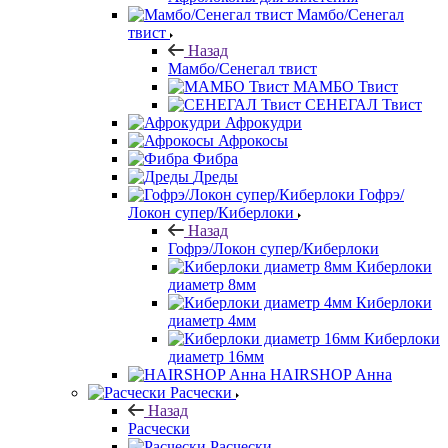
Мамбо/Сенегал
твист
Назад
Мамбо/Сенегал твист
МАМБО Твист
СЕНЕГАЛ Твист
Афрокудри
Афрокосы
Фибра
Дреды
Гофрэ/
Локон супер/Киберлоки
Назад
Гофрэ/Локон супер/Киберлоки
Киберлоки
диаметр 8мм
Киберлоки
диаметр 4мм
Киберлоки
диаметр 16мм
HAIRSHOP Анна
Расчески
Назад
Расчески
Расчески