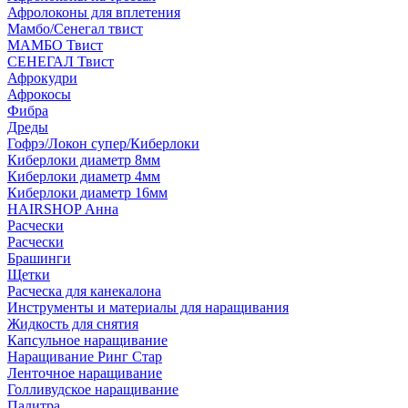
Афролоконы для вплетения
Мамбо/Сенегал твист
МАМБО Твист
СЕНЕГАЛ Твист
Афрокудри
Афрокосы
Фибра
Дреды
Гофрэ/Локон супер/Киберлоки
Киберлоки диаметр 8мм
Киберлоки диаметр 4мм
Киберлоки диаметр 16мм
HAIRSHOP Анна
Расчески
Расчески
Брашинги
Щетки
Расческа для канекалона
Инструменты и материалы для наращивания
Жидкость для снятия
Капсульное наращивание
Наращивание Ринг Стар
Ленточное наращивание
Голливудское наращивание
Палитра