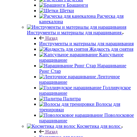
Брашинги
Щетки
Расческа для
канекалона
Инструменты и материалы для наращивания
Назад
Инструменты и материалы для наращивания
Жидкость для снятия
Капсульное
наращивание
Наращивание
Ринг Стар
Ленточное
наращивание
Голливудское
наращивание
Палитра
Волосы для
тренировки
Поволосковое
наращивание
Косметика для волос
Назад