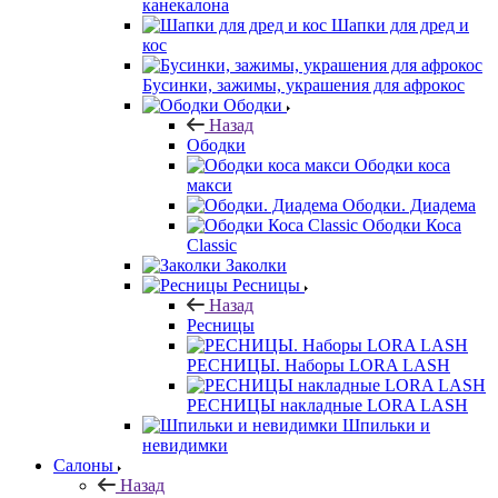
канекалона
Шапки для дред и
кос
Бусинки, зажимы, украшения для афрокос
Ободки
Назад
Ободки
Ободки коса
макси
Ободки. Диадема
Ободки Коса
Classic
Заколки
Ресницы
Назад
Ресницы
РЕСНИЦЫ. Наборы LORA LASH
РЕСНИЦЫ накладные LORA LASH
Шпильки и
невидимки
Салоны
Назад