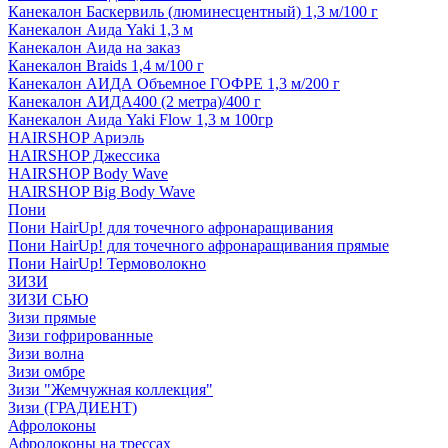
Канекалон Баскервиль (люминесцентный) 1,3 м/100 г
Канекалон Аида Yaki 1,3 м
Канекалон Аида на заказ
Канекалон Braids 1,4 м/100 г
Канекалон АИДА Объемное ГОФРЕ 1,3 м/200 г
Канекалон АИДА400 (2 метра)/400 г
Канекалон Аида Yaki Flow 1,3 м 100гр
HAIRSHOP Ариэль
HAIRSHOP Джессика
HAIRSHOP Body Wave
HAIRSHOP Big Body Wave
Пони
Пони HairUp! для точечного афронаращивания
Пони HairUp! для точечного афронаращивания прямые
Пони HairUp! Термоволокно
ЗИЗИ
ЗИЗИ СЬЮ
Зизи прямые
Зизи гофрированные
Зизи волна
Зизи омбре
Зизи "Жемчужная коллекция"
Зизи (ГРАДИЕНТ)
Афролоконы
Афролоконы на трессах