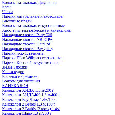
Волосы на заколках Джульетта
Косы
Чёлки
Парики натуральные и аксессуары
Височные пряди
Волосы на заколках искусственные
Хвосты из термоволокна и канекалона
Накладные хвосты Party Tail
Накладные хвосты АВРОРА
Накладные хвосты HairUp!
Накладные хвосты Вау Джау
Парики искусственные
Парики Ellen Wille искусственные
Парики Косплей искусственные
ЗИЗИ Заколки
Кепки кудри
Косички на резинке
Волосы для плетения
КАНЕКАЛОН
Канекалон АИДА 1,3 м/200 г
Канекалон АИДА400 1,3 м/400 г
Канекалон Вау Джау 1,4м/100 г
Канекалон 2 Braids 1,3 м/100 г
Канекалон 2 Braids (2 косы) 1.4м
Канекалон Шадэ 1,3 м/200 г