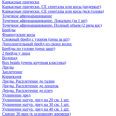
Каркасные прически
Каркасные прически. СЕ сенегалы или косы (андеркат)
Каркасные прически. СЕ сенегалы или косы (вся голова)
Точечное афронаращивание
Точечное афронаращивание. Локально (за 1 шт)
Точечное афронаращивание. Полный объем (2 ряда кос)
Брейды
Французские косы
Сложный брейд с узором (цена за шт)
Дополнительный брейд из своих волос
Брейды по голове (цена зашт)
2 брейда у лица
Водопад
Box braids (очень крупная классика)
Дреды
Заплетение
Коррекция
Дреды. Расплетение до талии
Дреды. Расплетение до лопаток
Дерды. Расплетение до плеч
Удлинение дред
Удлинение натур. дред на 20 см. 1 шт.
Удлинение натур. дред на 30 см. 1 шт.
Удлинение натур. дред на 40 см. 1 шт.
Снятие 30 мин (к основному времени)