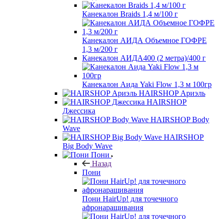
Канекалон Braids 1,4 м/100 г
Канекалон АИДА Объемное ГОФРЕ
1,3 м/200 г
Канекалон АИДА400 (2 метра)/400 г
Канекалон Аида Yaki Flow 1,3 м 100гр
HAIRSHOP Ариэль
HAIRSHOP
Джессика
HAIRSHOP Body
Wave
HAIRSHOP
Big Body Wave
Пони
Назад
Пони
Пони HairUp! для точечного
афронаращивания