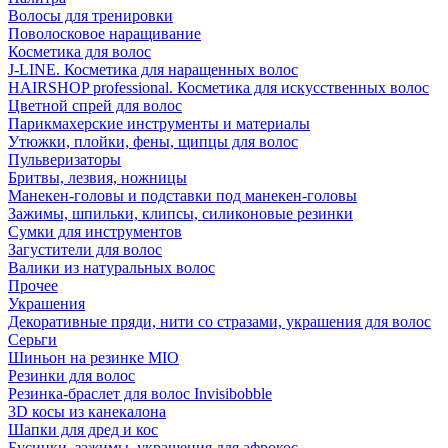
Волосы для тренировки
Поволосковое наращивание
Косметика для волос
J-LINE. Косметика для наращенных волос
HAIRSHOP professional. Косметика для искусственных волос
Цветной спрей для волос
Парикмахерские инструменты и материалы
Утюжки, плойки, фены, щипцы для волос
Пульверизаторы
Бритвы, лезвия, ножницы
Манекен-головы и подставки под манекен-головы
Зажимы, шпильки, клипсы, силиконовые резинки
Сумки для инструментов
Загустители для волос
Валики из натуральных волос
Прочее
Украшения
Декоративные пряди, нити со стразами, украшения для волос
Серьги
Шиньон на резинке MIO
Резинки для волос
Резинка-браслет для волос Invisibobble
3D косы из канекалона
Шапки для дред и кос
Бусинки, зажимы, украшения для афрокос