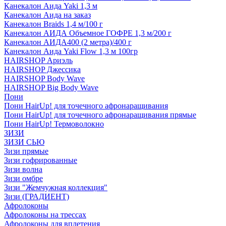
Канекалон Аида Yaki 1,3 м
Канекалон Аида на заказ
Канекалон Braids 1,4 м/100 г
Канекалон АИДА Объемное ГОФРЕ 1,3 м/200 г
Канекалон АИДА400 (2 метра)/400 г
Канекалон Аида Yaki Flow 1,3 м 100гр
HAIRSHOP Ариэль
HAIRSHOP Джессика
HAIRSHOP Body Wave
HAIRSHOP Big Body Wave
Пони
Пони HairUp! для точечного афронаращивания
Пони HairUp! для точечного афронаращивания прямые
Пони HairUp! Термоволокно
ЗИЗИ
ЗИЗИ СЬЮ
Зизи прямые
Зизи гофрированные
Зизи волна
Зизи омбре
Зизи "Жемчужная коллекция"
Зизи (ГРАДИЕНТ)
Афролоконы
Афролоконы на трессах
Афролоконы для вплетения