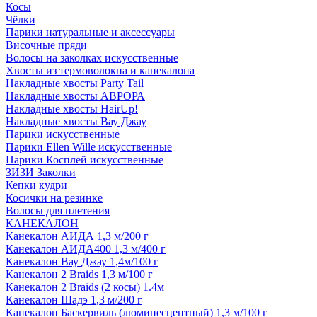
Косы
Чёлки
Парики натуральные и аксессуары
Височные пряди
Волосы на заколках искусственные
Хвосты из термоволокна и канекалона
Накладные хвосты Party Tail
Накладные хвосты АВРОРА
Накладные хвосты HairUp!
Накладные хвосты Вау Джау
Парики искусственные
Парики Ellen Wille искусственные
Парики Косплей искусственные
ЗИЗИ Заколки
Кепки кудри
Косички на резинке
Волосы для плетения
КАНЕКАЛОН
Канекалон АИДА 1,3 м/200 г
Канекалон АИДА400 1,3 м/400 г
Канекалон Вау Джау 1,4м/100 г
Канекалон 2 Braids 1,3 м/100 г
Канекалон 2 Braids (2 косы) 1.4м
Канекалон Шадэ 1,3 м/200 г
Канекалон Баскервиль (люминесцентный) 1,3 м/100 г