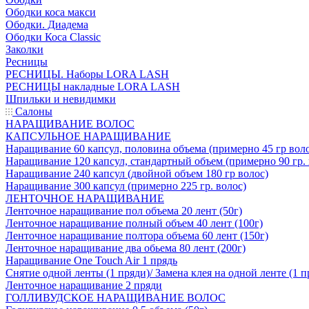
Ободки коса макси
Ободки. Диадема
Ободки Коса Classic
Заколки
Ресницы
РЕСНИЦЫ. Наборы LORA LASH
РЕСНИЦЫ накладные LORA LASH
Шпильки и невидимки
Салоны
НАРАЩИВАНИЕ ВОЛОС
КАПСУЛЬНОЕ НАРАЩИВАНИЕ
Наращивание 60 капсул, половина объема (примерно 45 гр вол
Наращивание 120 капсул, стандартный объем (примерно 90 гр. 
Наращивание 240 капсул (двойной объем 180 гр волос)
Наращивание 300 капсул (примерно 225 гр. волос)
ЛЕНТОЧНОЕ НАРАЩИВАНИЕ
Ленточное наращивание пол объема 20 лент (50г)
Ленточное наращивание полный объем 40 лент (100г)
Ленточное наращивание полтора объема 60 лент (150г)
Ленточное наращивание два обьема 80 лент (200г)
Наращивание One Touch Air 1 прядь
Снятие одной ленты (1 пряди)/ Замена клея на одной ленте (1 п
Ленточное наращивание 2 пряди
ГОЛЛИВУДСКОЕ НАРАЩИВАНИЕ ВОЛОС