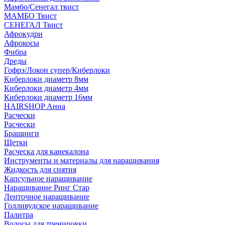
Мамбо/Сенегал твист
МАМБО Твист
СЕНЕГАЛ Твист
Афрокудри
Афрокосы
Фибра
Дреды
Гофрэ/Локон супер/Киберлоки
Киберлоки диаметр 8мм
Киберлоки диаметр 4мм
Киберлоки диаметр 16мм
HAIRSHOP Анна
Расчески
Расчески
Брашинги
Щетки
Расческа для канекалона
Инструменты и материалы для наращивания
Жидкость для снятия
Капсульное наращивание
Наращивание Ринг Стар
Ленточное наращивание
Голливудское наращивание
Палитра
Волосы для тренировки