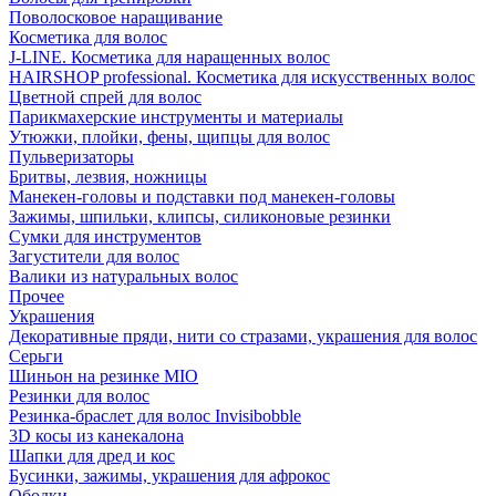
Поволосковое наращивание
Косметика для волос
J-LINE. Косметика для наращенных волос
HAIRSHOP professional. Косметика для искусственных волос
Цветной спрей для волос
Парикмахерские инструменты и материалы
Утюжки, плойки, фены, щипцы для волос
Пульверизаторы
Бритвы, лезвия, ножницы
Манекен-головы и подставки под манекен-головы
Зажимы, шпильки, клипсы, силиконовые резинки
Сумки для инструментов
Загустители для волос
Валики из натуральных волос
Прочее
Украшения
Декоративные пряди, нити со стразами, украшения для волос
Серьги
Шиньон на резинке MIO
Резинки для волос
Резинка-браслет для волос Invisibobble
3D косы из канекалона
Шапки для дред и кос
Бусинки, зажимы, украшения для афрокос
Ободки