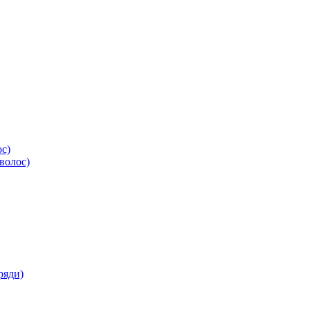
ос)
волос)
ряди)