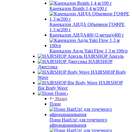
Канекалон Braids 1,4 м/100 г
Канекалон АИДА Объемное ГОФРЕ
1,3 м/200 г
Канекалон АИДА400 (2 метра)/400 г
Канекалон Аида Yaki Flow 1,3 м 100гр
HAIRSHOP Ариэль
HAIRSHOP
Джессика
HAIRSHOP Body
Wave
HAIRSHOP
Big Body Wave
Пони
Назад
Пони
Пони HairUp! для точечного
афронаращивания