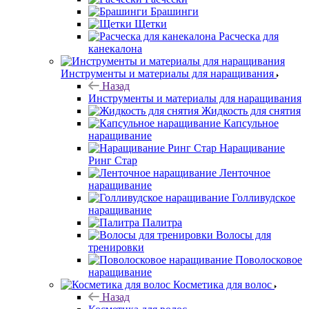
Брашинги
Щетки
Расческа для
канекалона
Инструменты и материалы для наращивания
Назад
Инструменты и материалы для наращивания
Жидкость для снятия
Капсульное
наращивание
Наращивание
Ринг Стар
Ленточное
наращивание
Голливудское
наращивание
Палитра
Волосы для
тренировки
Поволосковое
наращивание
Косметика для волос
Назад