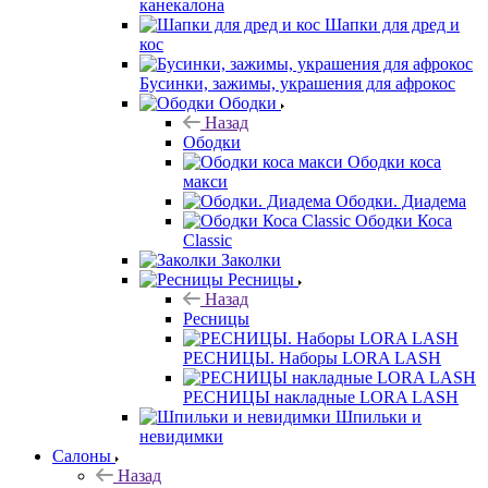
канекалона
Шапки для дред и
кос
Бусинки, зажимы, украшения для афрокос
Ободки
Назад
Ободки
Ободки коса
макси
Ободки. Диадема
Ободки Коса
Classic
Заколки
Ресницы
Назад
Ресницы
РЕСНИЦЫ. Наборы LORA LASH
РЕСНИЦЫ накладные LORA LASH
Шпильки и
невидимки
Салоны
Назад