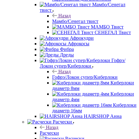
Мамбо/Сенегал
твист
Назад
Мамбо/Сенегал твист
МАМБО Твист
СЕНЕГАЛ Твист
Афрокудри
Афрокосы
Фибра
Дреды
Гофрэ/
Локон супер/Киберлоки
Назад
Гофрэ/Локон супер/Киберлоки
Киберлоки
диаметр 8мм
Киберлоки
диаметр 4мм
Киберлоки
диаметр 16мм
HAIRSHOP Анна
Расчески
Назад
Расчески
Расчески