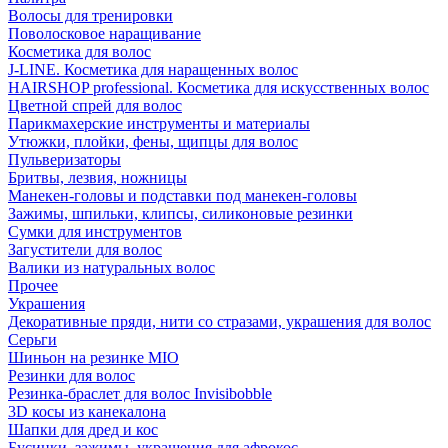
Волосы для тренировки
Поволосковое наращивание
Косметика для волос
J-LINE. Косметика для наращенных волос
HAIRSHOP professional. Косметика для искусственных волос
Цветной спрей для волос
Парикмахерские инструменты и материалы
Утюжки, плойки, фены, щипцы для волос
Пульверизаторы
Бритвы, лезвия, ножницы
Манекен-головы и подставки под манекен-головы
Зажимы, шпильки, клипсы, силиконовые резинки
Сумки для инструментов
Загустители для волос
Валики из натуральных волос
Прочее
Украшения
Декоративные пряди, нити со стразами, украшения для волос
Серьги
Шиньон на резинке MIO
Резинки для волос
Резинка-браслет для волос Invisibobble
3D косы из канекалона
Шапки для дред и кос
Бусинки, зажимы, украшения для афрокос