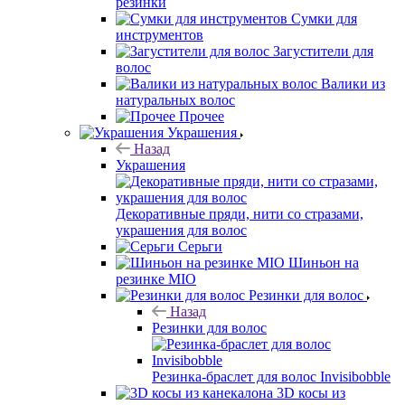
резинки
Сумки для
инструментов
Загустители для
волос
Валики из
натуральных волос
Прочее
Украшения
Назад
Украшения
Декоративные пряди, нити со стразами,
украшения для волос
Серьги
Шиньон на
резинке MIO
Резинки для волос
Назад
Резинки для волос
Резинка-браслет для волос Invisibobble
3D косы из