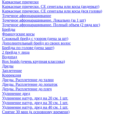
Каркасные прически
Каркасные прически. СЕ сенегалы или косы (андеркат)
Каркасные прически. СЕ сенегалы или косы (вся голова)
Точечное афронаращивание
Точечное афронаращивание. Локально (за 1 шт)
Точечное афронаращивание. Полный объем (2 ряда кос)
Брейды
Французские косы
Сложный брейд с узором (цена за шт)
Дополнительный брейд из своих волос
Брейды по голове (цена зашт)
2 брейда у лица
Водопад
Box braids (очень крупная классика)
Дреды
Заплетение
Коррекция
Дреды. Расплетение до талии
Дреды. Расплетение до лопаток
Дерды. Расплетение до плеч
Удлинение дред
Удлинение натур. дред на 20 см. 1 шт.
Удлинение натур. дред на 30 см. 1 шт.
Удлинение натур. дред на 40 см. 1 шт.
Снятие 30 мин (к основному времени)