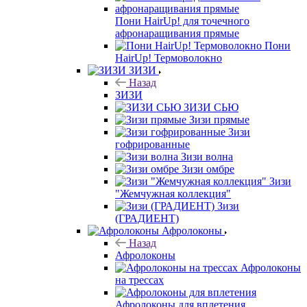
Пони HairUp! для точечного
афронаращивания прямые
Пони
HairUp! Термоволокно
ЗИЗИ
Назад
ЗИЗИ
ЗИЗИ СЬЮ
Зизи прямые
Зизи
гофрированные
Зизи волна
Зизи омбре
Зизи
"Жемчужная коллекция"
Зизи
(ГРАДИЕНТ)
Афролоконы
Назад
Афролоконы
Афролоконы
на трессах
Афролоконы для вплетения