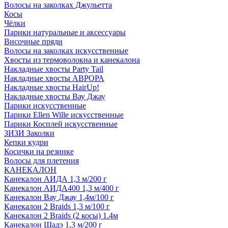
Волосы на заколках Джульетта
Косы
Чёлки
Парики натуральные и аксессуары
Височные пряди
Волосы на заколках искусственные
Хвосты из термоволокна и канекалона
Накладные хвосты Party Tail
Накладные хвосты АВРОРА
Накладные хвосты HairUp!
Накладные хвосты Вау Джау
Парики искусственные
Парики Ellen Wille искусственные
Парики Косплей искусственные
ЗИЗИ Заколки
Кепки кудри
Косички на резинке
Волосы для плетения
КАНЕКАЛОН
Канекалон АИДА 1,3 м/200 г
Канекалон АИДА400 1,3 м/400 г
Канекалон Вау Джау 1,4м/100 г
Канекалон 2 Braids 1,3 м/100 г
Канекалон 2 Braids (2 косы) 1.4м
Канекалон Шадэ 1,3 м/200 г