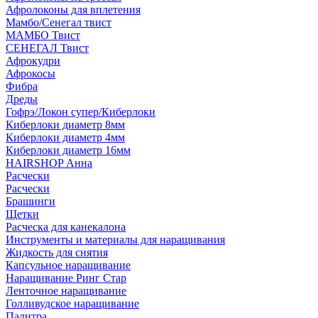
Афролоконы для вплетения
Мамбо/Сенегал твист
МАМБО Твист
СЕНЕГАЛ Твист
Афрокудри
Афрокосы
Фибра
Дреды
Гофрэ/Локон супер/Киберлоки
Киберлоки диаметр 8мм
Киберлоки диаметр 4мм
Киберлоки диаметр 16мм
HAIRSHOP Анна
Расчески
Расчески
Брашинги
Щетки
Расческа для канекалона
Инструменты и материалы для наращивания
Жидкость для снятия
Капсульное наращивание
Наращивание Ринг Стар
Ленточное наращивание
Голливудское наращивание
Палитра