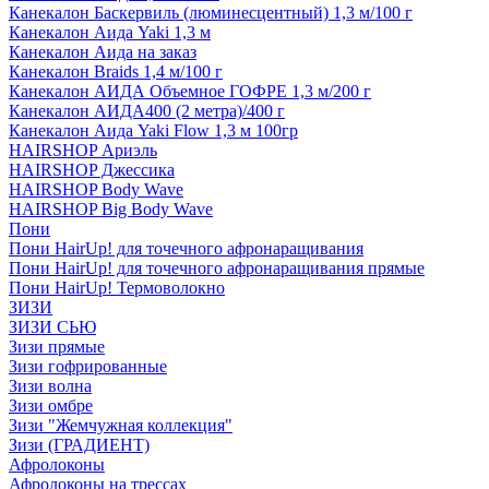
Канекалон Баскервиль (люминесцентный) 1,3 м/100 г
Канекалон Аида Yaki 1,3 м
Канекалон Аида на заказ
Канекалон Braids 1,4 м/100 г
Канекалон АИДА Объемное ГОФРЕ 1,3 м/200 г
Канекалон АИДА400 (2 метра)/400 г
Канекалон Аида Yaki Flow 1,3 м 100гр
HAIRSHOP Ариэль
HAIRSHOP Джессика
HAIRSHOP Body Wave
HAIRSHOP Big Body Wave
Пони
Пони HairUp! для точечного афронаращивания
Пони HairUp! для точечного афронаращивания прямые
Пони HairUp! Термоволокно
ЗИЗИ
ЗИЗИ СЬЮ
Зизи прямые
Зизи гофрированные
Зизи волна
Зизи омбре
Зизи "Жемчужная коллекция"
Зизи (ГРАДИЕНТ)
Афролоконы
Афролоконы на трессах