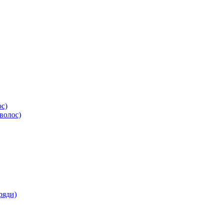
ос)
волос)
ряди)