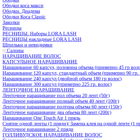
Ободки коса макси
Ободки. Диадема
Ободки Коса Classic
Заколки
Ресницы
РЕСНИЦЫ. Наборы LORA LASH
РЕСНИЦЫ накладные LORA LASH
Шпильки и невидимки
Салоны
НАРАЩИВАНИЕ ВОЛОС
КАПСУЛЬНОЕ НАРАЩИВАНИЕ
Наращивание 60 капсул, половина объема (примерно 45 гр вол
Наращивание 120 капсул, стандартный объем (примерно 90 гр. 
Наращивание 240 капсул (двойной объем 180 гр волос)
Наращивание 300 капсул (примерно 225 гр. волос)
ЛЕНТОЧНОЕ НАРАЩИВАНИЕ
Ленточное наращивание пол объема 20 лент (50г)
Ленточное наращивание полный объем 40 лент (100г)
Ленточное наращивание полтора объема 60 лент (150г)
Ленточное наращивание два обьема 80 лент (200г)
Наращивание One Touch Air 1 прядь
Снятие одной ленты (1 пряди)/ Замена клея на одной ленте (1 п
Ленточное наращивание 2 пряди
ГОЛЛИВУДСКОЕ НАРАЩИВАНИЕ ВОЛОС