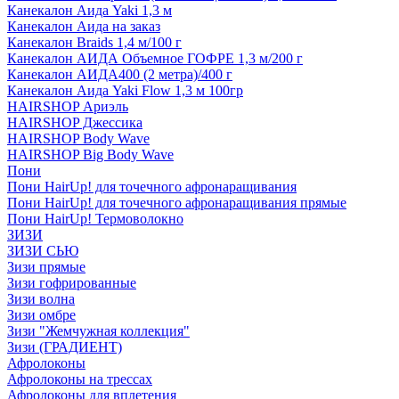
Канекалон Аида Yaki 1,3 м
Канекалон Аида на заказ
Канекалон Braids 1,4 м/100 г
Канекалон АИДА Объемное ГОФРЕ 1,3 м/200 г
Канекалон АИДА400 (2 метра)/400 г
Канекалон Аида Yaki Flow 1,3 м 100гр
HAIRSHOP Ариэль
HAIRSHOP Джессика
HAIRSHOP Body Wave
HAIRSHOP Big Body Wave
Пони
Пони HairUp! для точечного афронаращивания
Пони HairUp! для точечного афронаращивания прямые
Пони HairUp! Термоволокно
ЗИЗИ
ЗИЗИ СЬЮ
Зизи прямые
Зизи гофрированные
Зизи волна
Зизи омбре
Зизи "Жемчужная коллекция"
Зизи (ГРАДИЕНТ)
Афролоконы
Афролоконы на трессах
Афролоконы для вплетения