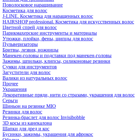
Поволосковое наращивание
Косметика для волос
J-LINE. Косметика для наращенных волос
HAIRSHOP professional. Косметика для искусственных волос
Цветной спрей для волос
Парикмахерские инструменты и материалы
Утюжки, плойки, фены, щипцы для волос
Пульверизаторы
Бритвы, лезвия, ножницы
Манекен-головы и подставки под манекен-головы
Зажимы, шпильки, клипсы, силиконовые резинки
Сумки для инструментов
Загустители для волос
Валики из натуральных волос
Прочее
Украшения
Декоративные пряди, нити со стразами, украшения для волос
Серьги
Шиньон на резинке MIO
Резинки для волос
Резинка-браслет для волос Invisibobble
3D косы из канекалона
Шапки для дред и кос
Бусинки, зажимы, украшения для афрокос
Ободки