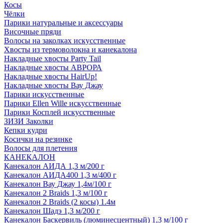
Косы
Чёлки
Парики натуральные и аксессуары
Височные пряди
Волосы на заколках искусственные
Хвосты из термоволокна и канекалона
Накладные хвосты Party Tail
Накладные хвосты АВРОРА
Накладные хвосты HairUp!
Накладные хвосты Вау Джау
Парики искусственные
Парики Ellen Wille искусственные
Парики Косплей искусственные
ЗИЗИ Заколки
Кепки кудри
Косички на резинке
Волосы для плетения
КАНЕКАЛОН
Канекалон АИДА 1,3 м/200 г
Канекалон АИДА400 1,3 м/400 г
Канекалон Вау Джау 1,4м/100 г
Канекалон 2 Braids 1,3 м/100 г
Канекалон 2 Braids (2 косы) 1.4м
Канекалон Шадэ 1,3 м/200 г
Канекалон Баскервиль (люминесцентный) 1,3 м/100 г