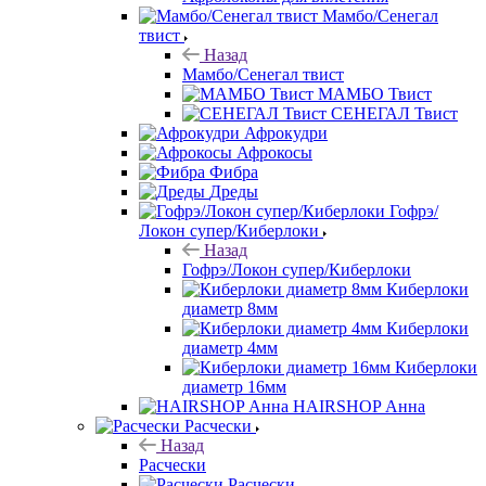
Мамбо/Сенегал
твист
Назад
Мамбо/Сенегал твист
МАМБО Твист
СЕНЕГАЛ Твист
Афрокудри
Афрокосы
Фибра
Дреды
Гофрэ/
Локон супер/Киберлоки
Назад
Гофрэ/Локон супер/Киберлоки
Киберлоки
диаметр 8мм
Киберлоки
диаметр 4мм
Киберлоки
диаметр 16мм
HAIRSHOP Анна
Расчески
Назад
Расчески
Расчески