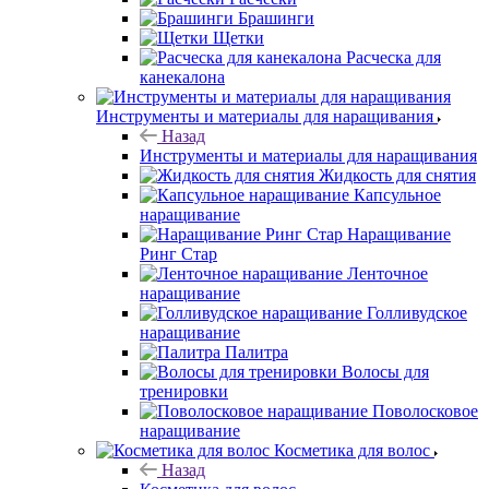
Брашинги
Щетки
Расческа для
канекалона
Инструменты и материалы для наращивания
Назад
Инструменты и материалы для наращивания
Жидкость для снятия
Капсульное
наращивание
Наращивание
Ринг Стар
Ленточное
наращивание
Голливудское
наращивание
Палитра
Волосы для
тренировки
Поволосковое
наращивание
Косметика для волос
Назад