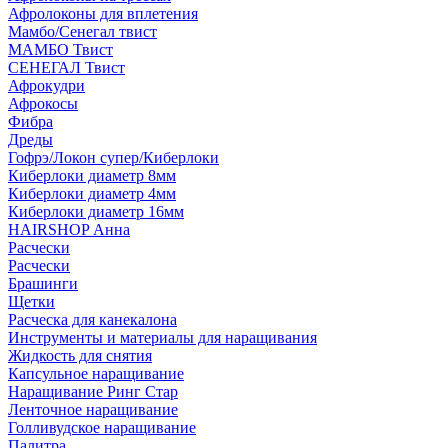
Афролоконы для вплетения
Мамбо/Сенегал твист
МАМБО Твист
СЕНЕГАЛ Твист
Афрокудри
Афрокосы
Фибра
Дреды
Гофрэ/Локон супер/Киберлоки
Киберлоки диаметр 8мм
Киберлоки диаметр 4мм
Киберлоки диаметр 16мм
HAIRSHOP Анна
Расчески
Расчески
Брашинги
Щетки
Расческа для канекалона
Инструменты и материалы для наращивания
Жидкость для снятия
Капсульное наращивание
Наращивание Ринг Стар
Ленточное наращивание
Голливудское наращивание
Палитра