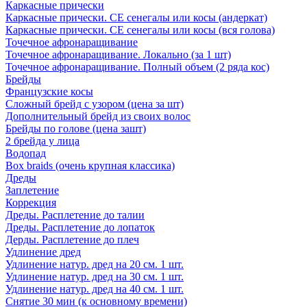
Каркасные прически
Каркасные прически. СЕ сенегалы или косы (андеркат)
Каркасные прически. СЕ сенегалы или косы (вся голова)
Точечное афронаращивание
Точечное афронаращивание. Локально (за 1 шт)
Точечное афронаращивание. Полный объем (2 ряда кос)
Брейды
Французские косы
Сложный брейд с узором (цена за шт)
Дополнительный брейд из своих волос
Брейды по голове (цена зашт)
2 брейда у лица
Водопад
Box braids (очень крупная классика)
Дреды
Заплетение
Коррекция
Дреды. Расплетение до талии
Дреды. Расплетение до лопаток
Дерды. Расплетение до плеч
Удлинение дред
Удлинение натур. дред на 20 см. 1 шт.
Удлинение натур. дред на 30 см. 1 шт.
Удлинение натур. дред на 40 см. 1 шт.
Снятие 30 мин (к основному времени)