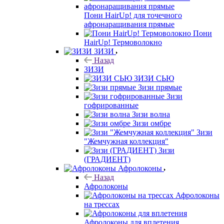
Пони HairUp! для точечного
афронаращивания прямые
Пони
HairUp! Термоволокно
ЗИЗИ
Назад
ЗИЗИ
ЗИЗИ СЬЮ
Зизи прямые
Зизи
гофрированные
Зизи волна
Зизи омбре
Зизи
"Жемчужная коллекция"
Зизи
(ГРАДИЕНТ)
Афролоконы
Назад
Афролоконы
Афролоконы
на трессах
Афролоконы для вплетения