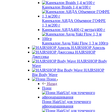
Канекалон Braids 1,4 м/100 г
Канекалон АИДА Объемное ГОФРЕ
1,3 м/200 г
Канекалон АИДА400 (2 метра)/400 г
Канекалон Аида Yaki Flow 1,3 м 100гр
HAIRSHOP Ариэль
HAIRSHOP
Джессика
HAIRSHOP Body
Wave
HAIRSHOP
Big Body Wave
Пони
Назад
Пони
Пони HairUp! для точечного
афронаращивания