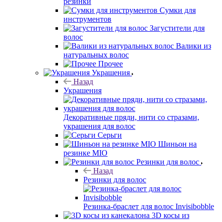
резинки
Сумки для
инструментов
Загустители для
волос
Валики из
натуральных волос
Прочее
Украшения
Назад
Украшения
Декоративные пряди, нити со стразами,
украшения для волос
Серьги
Шиньон на
резинке MIO
Резинки для волос
Назад
Резинки для волос
Резинка-браслет для волос Invisibobble
3D косы из