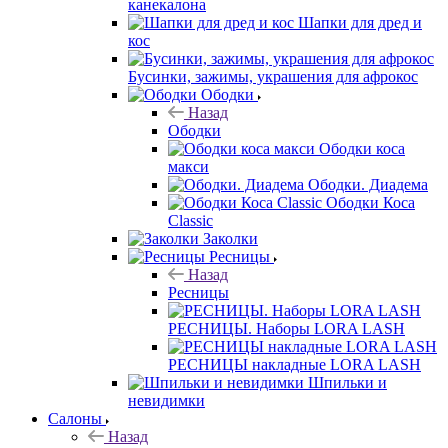
канекалона
Шапки для дред и
кос
Бусинки, зажимы, украшения для афрокос
Ободки
Назад
Ободки
Ободки коса
макси
Ободки. Диадема
Ободки Коса
Classic
Заколки
Ресницы
Назад
Ресницы
РЕСНИЦЫ. Наборы LORA LASH
РЕСНИЦЫ накладные LORA LASH
Шпильки и
невидимки
Салоны
Назад