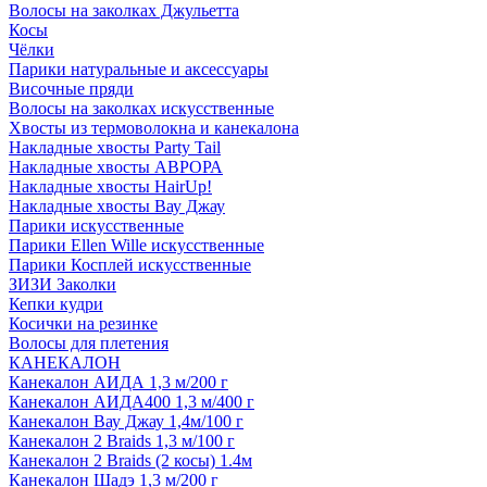
Волосы на заколках Джульетта
Косы
Чёлки
Парики натуральные и аксессуары
Височные пряди
Волосы на заколках искусственные
Хвосты из термоволокна и канекалона
Накладные хвосты Party Tail
Накладные хвосты АВРОРА
Накладные хвосты HairUp!
Накладные хвосты Вау Джау
Парики искусственные
Парики Ellen Wille искусственные
Парики Косплей искусственные
ЗИЗИ Заколки
Кепки кудри
Косички на резинке
Волосы для плетения
КАНЕКАЛОН
Канекалон АИДА 1,3 м/200 г
Канекалон АИДА400 1,3 м/400 г
Канекалон Вау Джау 1,4м/100 г
Канекалон 2 Braids 1,3 м/100 г
Канекалон 2 Braids (2 косы) 1.4м
Канекалон Шадэ 1,3 м/200 г