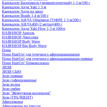
Канекалон Баскервиль (люминесцентный) 1,3 м/100 г
Канекалон Аида Yaki 1,3 м
Канекалон Аида на заказ
Канекалон Braids 1,4 м/100 г
Канекалон АИДА Объемное ГОФРЕ 1,3 м/200 г
Канекалон АИДА400 (2 метра)/400 г
Канекалон Аида Yaki Flow 1,3 м 100гр
HAIRSHOP Ариэль
HAIRSHOP Джессика
HAIRSHOP Body Wave
HAIRSHOP Big Body Wave
Пони
Пони HairUp! для точечного афронаращивания
Пони HairUp! для точечного афронаращивания прямые
Пони HairUp! Термоволокно
ЗИЗИ
ЗИЗИ СЬЮ
Зизи прямые
Зизи гофрированные
Зизи волна
Зизи омбре
Зизи "Жемчужная коллекция"
Зизи (ГРАДИЕНТ)
Афролоконы
Афролоконы на трессах