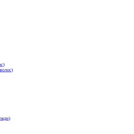
ос)
волос)
ряди)