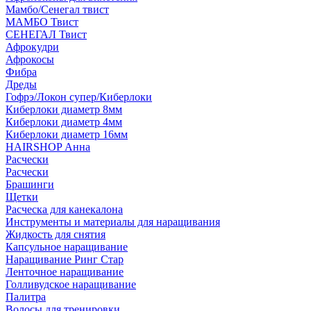
Мамбо/Сенегал твист
МАМБО Твист
СЕНЕГАЛ Твист
Афрокудри
Афрокосы
Фибра
Дреды
Гофрэ/Локон супер/Киберлоки
Киберлоки диаметр 8мм
Киберлоки диаметр 4мм
Киберлоки диаметр 16мм
HAIRSHOP Анна
Расчески
Расчески
Брашинги
Щетки
Расческа для канекалона
Инструменты и материалы для наращивания
Жидкость для снятия
Капсульное наращивание
Наращивание Ринг Стар
Ленточное наращивание
Голливудское наращивание
Палитра
Волосы для тренировки