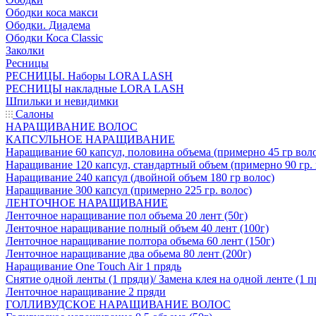
Ободки коса макси
Ободки. Диадема
Ободки Коса Classic
Заколки
Ресницы
РЕСНИЦЫ. Наборы LORA LASH
РЕСНИЦЫ накладные LORA LASH
Шпильки и невидимки
Салоны
НАРАЩИВАНИЕ ВОЛОС
КАПСУЛЬНОЕ НАРАЩИВАНИЕ
Наращивание 60 капсул, половина объема (примерно 45 гр вол
Наращивание 120 капсул, стандартный объем (примерно 90 гр. 
Наращивание 240 капсул (двойной объем 180 гр волос)
Наращивание 300 капсул (примерно 225 гр. волос)
ЛЕНТОЧНОЕ НАРАЩИВАНИЕ
Ленточное наращивание пол объема 20 лент (50г)
Ленточное наращивание полный объем 40 лент (100г)
Ленточное наращивание полтора объема 60 лент (150г)
Ленточное наращивание два обьема 80 лент (200г)
Наращивание One Touch Air 1 прядь
Снятие одной ленты (1 пряди)/ Замена клея на одной ленте (1 п
Ленточное наращивание 2 пряди
ГОЛЛИВУДСКОЕ НАРАЩИВАНИЕ ВОЛОС