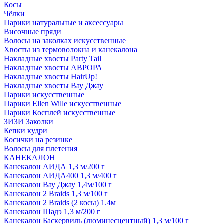
Косы
Чёлки
Парики натуральные и аксессуары
Височные пряди
Волосы на заколках искусственные
Хвосты из термоволокна и канекалона
Накладные хвосты Party Tail
Накладные хвосты АВРОРА
Накладные хвосты HairUp!
Накладные хвосты Вау Джау
Парики искусственные
Парики Ellen Wille искусственные
Парики Косплей искусственные
ЗИЗИ Заколки
Кепки кудри
Косички на резинке
Волосы для плетения
КАНЕКАЛОН
Канекалон АИДА 1,3 м/200 г
Канекалон АИДА400 1,3 м/400 г
Канекалон Вау Джау 1,4м/100 г
Канекалон 2 Braids 1,3 м/100 г
Канекалон 2 Braids (2 косы) 1.4м
Канекалон Шадэ 1,3 м/200 г
Канекалон Баскервиль (люминесцентный) 1,3 м/100 г