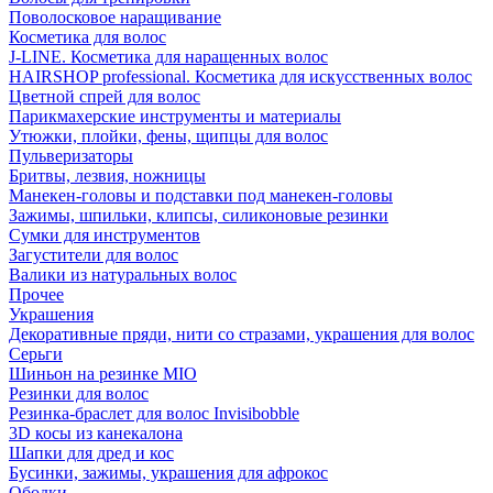
Поволосковое наращивание
Косметика для волос
J-LINE. Косметика для наращенных волос
HAIRSHOP professional. Косметика для искусственных волос
Цветной спрей для волос
Парикмахерские инструменты и материалы
Утюжки, плойки, фены, щипцы для волос
Пульверизаторы
Бритвы, лезвия, ножницы
Манекен-головы и подставки под манекен-головы
Зажимы, шпильки, клипсы, силиконовые резинки
Сумки для инструментов
Загустители для волос
Валики из натуральных волос
Прочее
Украшения
Декоративные пряди, нити со стразами, украшения для волос
Серьги
Шиньон на резинке MIO
Резинки для волос
Резинка-браслет для волос Invisibobble
3D косы из канекалона
Шапки для дред и кос
Бусинки, зажимы, украшения для афрокос
Ободки