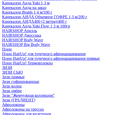
Канекалон Аида Yaki 1,3 м
Канекалон Аида на заказ
Канекалон Braids 1,4 м/100 г
Канекалон АИДА Объемное ГОФРЕ 1,3 м/200 г
Канекалон АИДА400 (2 метра)/400 г
Канекалон Аида Yaki Flow 1,3 м 100гр
HAIRSHOP Ариэль
HAIRSHOP Джессика
HAIRSHOP Body Wave
HAIRSHOP Big Body Wave
Пони
Пони HairUp! для точечного афронаращивания
Пони HairUp! для точечного афронаращивания прямые
Пони HairUp! Термоволокно
ЗИЗИ
ЗИЗИ СЬЮ
Зизи прямые
Зизи гофрированные
Зизи волна
Зизи омбре
Зизи "Жемчужная коллекция"
Зизи (ГРАДИЕНТ)
Афролоконы
Афролоконы на трессах
Афролоконы для вплетения