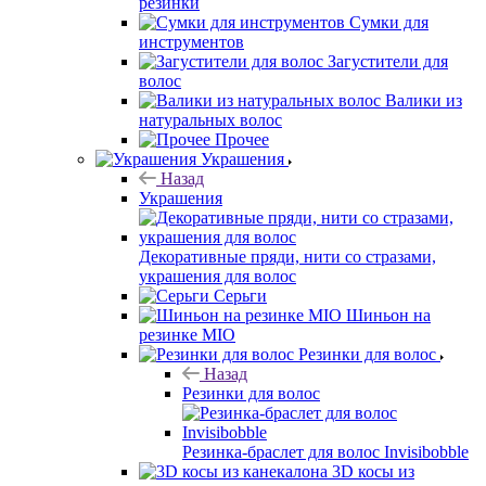
резинки
Сумки для
инструментов
Загустители для
волос
Валики из
натуральных волос
Прочее
Украшения
Назад
Украшения
Декоративные пряди, нити со стразами,
украшения для волос
Серьги
Шиньон на
резинке MIO
Резинки для волос
Назад
Резинки для волос
Резинка-браслет для волос Invisibobble
3D косы из