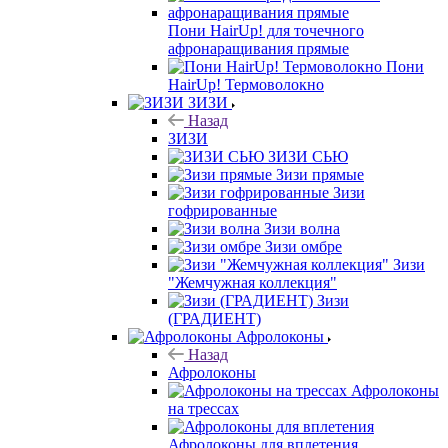
Пони HairUp! для точечного
афронаращивания прямые
Пони
HairUp! Термоволокно
ЗИЗИ
Назад
ЗИЗИ
ЗИЗИ СЬЮ
Зизи прямые
Зизи
гофрированные
Зизи волна
Зизи омбре
Зизи
"Жемчужная коллекция"
Зизи
(ГРАДИЕНТ)
Афролоконы
Назад
Афролоконы
Афролоконы
на трессах
Афролоконы для вплетения