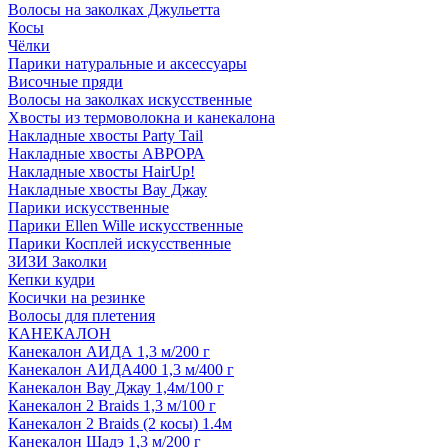
Волосы на заколках Джульетта
Косы
Чёлки
Парики натуральные и аксессуары
Височные пряди
Волосы на заколках искусственные
Хвосты из термоволокна и канекалона
Накладные хвосты Party Tail
Накладные хвосты АВРОРА
Накладные хвосты HairUp!
Накладные хвосты Вау Джау
Парики искусственные
Парики Ellen Wille искусственные
Парики Косплей искусственные
ЗИЗИ Заколки
Кепки кудри
Косички на резинке
Волосы для плетения
КАНЕКАЛОН
Канекалон АИДА 1,3 м/200 г
Канекалон АИДА400 1,3 м/400 г
Канекалон Вау Джау 1,4м/100 г
Канекалон 2 Braids 1,3 м/100 г
Канекалон 2 Braids (2 косы) 1.4м
Канекалон Шадэ 1,3 м/200 г