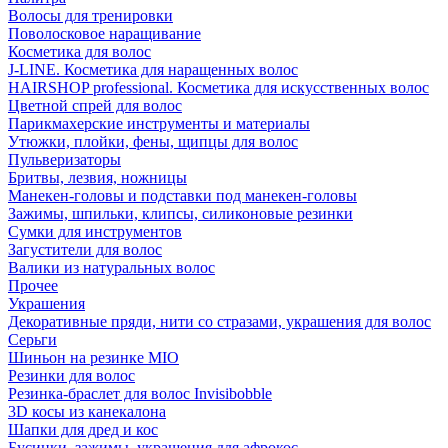
Волосы для тренировки
Поволосковое наращивание
Косметика для волос
J-LINE. Косметика для наращенных волос
HAIRSHOP professional. Косметика для искусственных волос
Цветной спрей для волос
Парикмахерские инструменты и материалы
Утюжки, плойки, фены, щипцы для волос
Пульверизаторы
Бритвы, лезвия, ножницы
Манекен-головы и подставки под манекен-головы
Зажимы, шпильки, клипсы, силиконовые резинки
Сумки для инструментов
Загустители для волос
Валики из натуральных волос
Прочее
Украшения
Декоративные пряди, нити со стразами, украшения для волос
Серьги
Шиньон на резинке MIO
Резинки для волос
Резинка-браслет для волос Invisibobble
3D косы из канекалона
Шапки для дред и кос
Бусинки, зажимы, украшения для афрокос