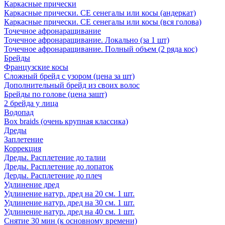
Каркасные прически
Каркасные прически. СЕ сенегалы или косы (андеркат)
Каркасные прически. СЕ сенегалы или косы (вся голова)
Точечное афронаращивание
Точечное афронаращивание. Локально (за 1 шт)
Точечное афронаращивание. Полный объем (2 ряда кос)
Брейды
Французские косы
Сложный брейд с узором (цена за шт)
Дополнительный брейд из своих волос
Брейды по голове (цена зашт)
2 брейда у лица
Водопад
Box braids (очень крупная классика)
Дреды
Заплетение
Коррекция
Дреды. Расплетение до талии
Дреды. Расплетение до лопаток
Дерды. Расплетение до плеч
Удлинение дред
Удлинение натур. дред на 20 см. 1 шт.
Удлинение натур. дред на 30 см. 1 шт.
Удлинение натур. дред на 40 см. 1 шт.
Снятие 30 мин (к основному времени)