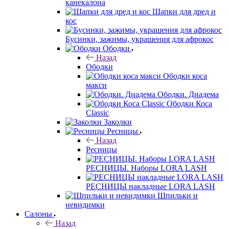
канекалона
Шапки для дред и
кос
Бусинки, зажимы, украшения для афрокос
Ободки
Назад
Ободки
Ободки коса
макси
Ободки. Диадема
Ободки Коса
Classic
Заколки
Ресницы
Назад
Ресницы
РЕСНИЦЫ. Наборы LORA LASH
РЕСНИЦЫ накладные LORA LASH
Шпильки и
невидимки
Салоны
Назад