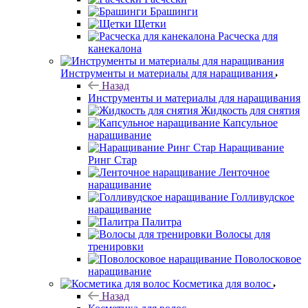
Брашинги
Щетки
Расческа для
канекалона
Инструменты и материалы для наращивания
Назад
Инструменты и материалы для наращивания
Жидкость для снятия
Капсульное
наращивание
Наращивание
Ринг Стар
Ленточное
наращивание
Голливудское
наращивание
Палитра
Волосы для
тренировки
Поволосковое
наращивание
Косметика для волос
Назад