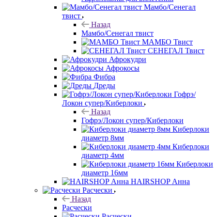
Мамбо/Сенегал
твист
Назад
Мамбо/Сенегал твист
МАМБО Твист
СЕНЕГАЛ Твист
Афрокудри
Афрокосы
Фибра
Дреды
Гофрэ/
Локон супер/Киберлоки
Назад
Гофрэ/Локон супер/Киберлоки
Киберлоки
диаметр 8мм
Киберлоки
диаметр 4мм
Киберлоки
диаметр 16мм
HAIRSHOP Анна
Расчески
Назад
Расчески
Расчески