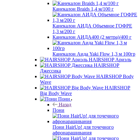
Канекалон Braids 1,4 м/100 г
Канекалон АИДА Объемное ГОФРЕ
1,3 м/200 г
Канекалон АИДА400 (2 метра)/400 г
Канекалон Аида Yaki Flow 1,3 м 100гр
HAIRSHOP Ариэль
HAIRSHOP
Джессика
HAIRSHOP Body
Wave
HAIRSHOP
Big Body Wave
Пони
Назад
Пони
Пони HairUp! для точечного
афронаращивания