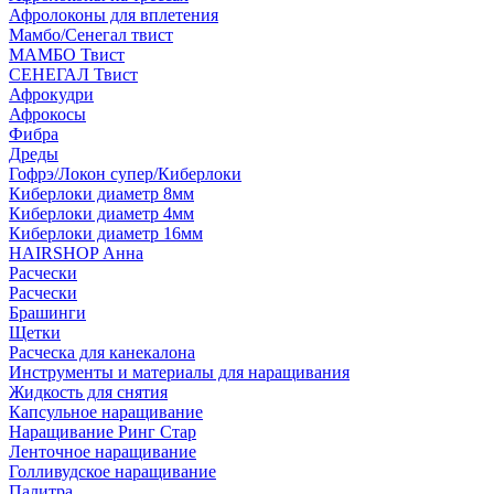
Афролоконы для вплетения
Мамбо/Сенегал твист
МАМБО Твист
СЕНЕГАЛ Твист
Афрокудри
Афрокосы
Фибра
Дреды
Гофрэ/Локон супер/Киберлоки
Киберлоки диаметр 8мм
Киберлоки диаметр 4мм
Киберлоки диаметр 16мм
HAIRSHOP Анна
Расчески
Расчески
Брашинги
Щетки
Расческа для канекалона
Инструменты и материалы для наращивания
Жидкость для снятия
Капсульное наращивание
Наращивание Ринг Стар
Ленточное наращивание
Голливудское наращивание
Палитра