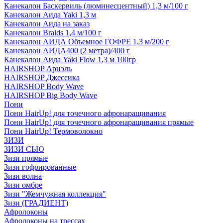
Канекалон Баскервиль (люминесцентный) 1,3 м/100 г
Канекалон Аида Yaki 1,3 м
Канекалон Аида на заказ
Канекалон Braids 1,4 м/100 г
Канекалон АИДА Объемное ГОФРЕ 1,3 м/200 г
Канекалон АИДА400 (2 метра)/400 г
Канекалон Аида Yaki Flow 1,3 м 100гр
HAIRSHOP Ариэль
HAIRSHOP Джессика
HAIRSHOP Body Wave
HAIRSHOP Big Body Wave
Пони
Пони HairUp! для точечного афронаращивания
Пони HairUp! для точечного афронаращивания прямые
Пони HairUp! Термоволокно
ЗИЗИ
ЗИЗИ СЬЮ
Зизи прямые
Зизи гофрированные
Зизи волна
Зизи омбре
Зизи "Жемчужная коллекция"
Зизи (ГРАДИЕНТ)
Афролоконы
Афролоконы на трессах