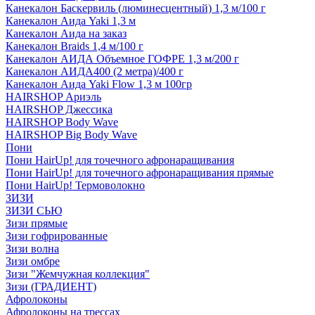
Канекалон Баскервиль (люминесцентный) 1,3 м/100 г
Канекалон Аида Yaki 1,3 м
Канекалон Аида на заказ
Канекалон Braids 1,4 м/100 г
Канекалон АИДА Объемное ГОФРЕ 1,3 м/200 г
Канекалон АИДА400 (2 метра)/400 г
Канекалон Аида Yaki Flow 1,3 м 100гр
HAIRSHOP Ариэль
HAIRSHOP Джессика
HAIRSHOP Body Wave
HAIRSHOP Big Body Wave
Пони
Пони HairUp! для точечного афронаращивания
Пони HairUp! для точечного афронаращивания прямые
Пони HairUp! Термоволокно
ЗИЗИ
ЗИЗИ СЬЮ
Зизи прямые
Зизи гофрированные
Зизи волна
Зизи омбре
Зизи "Жемчужная коллекция"
Зизи (ГРАДИЕНТ)
Афролоконы
Афролоконы на трессах