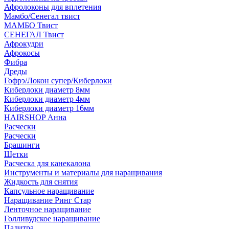
Афролоконы для вплетения
Мамбо/Сенегал твист
МАМБО Твист
СЕНЕГАЛ Твист
Афрокудри
Афрокосы
Фибра
Дреды
Гофрэ/Локон супер/Киберлоки
Киберлоки диаметр 8мм
Киберлоки диаметр 4мм
Киберлоки диаметр 16мм
HAIRSHOP Анна
Расчески
Расчески
Брашинги
Щетки
Расческа для канекалона
Инструменты и материалы для наращивания
Жидкость для снятия
Капсульное наращивание
Наращивание Ринг Стар
Ленточное наращивание
Голливудское наращивание
Палитра