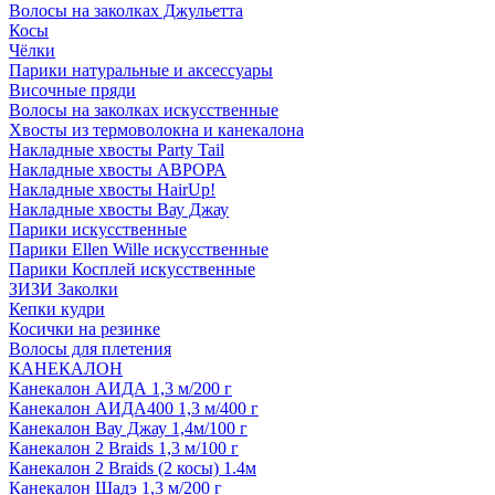
Волосы на заколках Джульетта
Косы
Чёлки
Парики натуральные и аксессуары
Височные пряди
Волосы на заколках искусственные
Хвосты из термоволокна и канекалона
Накладные хвосты Party Tail
Накладные хвосты АВРОРА
Накладные хвосты HairUp!
Накладные хвосты Вау Джау
Парики искусственные
Парики Ellen Wille искусственные
Парики Косплей искусственные
ЗИЗИ Заколки
Кепки кудри
Косички на резинке
Волосы для плетения
КАНЕКАЛОН
Канекалон АИДА 1,3 м/200 г
Канекалон АИДА400 1,3 м/400 г
Канекалон Вау Джау 1,4м/100 г
Канекалон 2 Braids 1,3 м/100 г
Канекалон 2 Braids (2 косы) 1.4м
Канекалон Шадэ 1,3 м/200 г