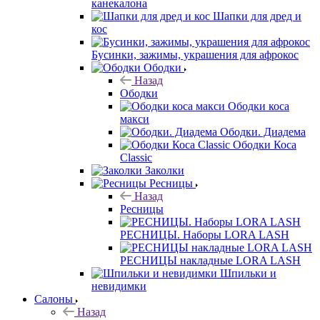
канекалона
Шапки для дред и
кос
Бусинки, зажимы, украшения для афрокос
Ободки
Назад
Ободки
Ободки коса
макси
Ободки. Диадема
Ободки Коса
Classic
Заколки
Ресницы
Назад
Ресницы
РЕСНИЦЫ. Наборы LORA LASH
РЕСНИЦЫ накладные LORA LASH
Шпильки и
невидимки
Салоны
Назад