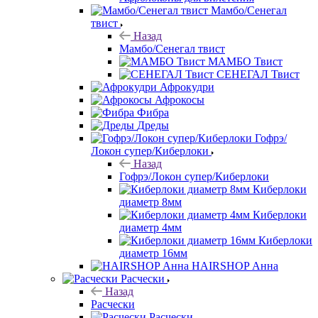
Мамбо/Сенегал
твист
Назад
Мамбо/Сенегал твист
МАМБО Твист
СЕНЕГАЛ Твист
Афрокудри
Афрокосы
Фибра
Дреды
Гофрэ/
Локон супер/Киберлоки
Назад
Гофрэ/Локон супер/Киберлоки
Киберлоки
диаметр 8мм
Киберлоки
диаметр 4мм
Киберлоки
диаметр 16мм
HAIRSHOP Анна
Расчески
Назад
Расчески
Расчески