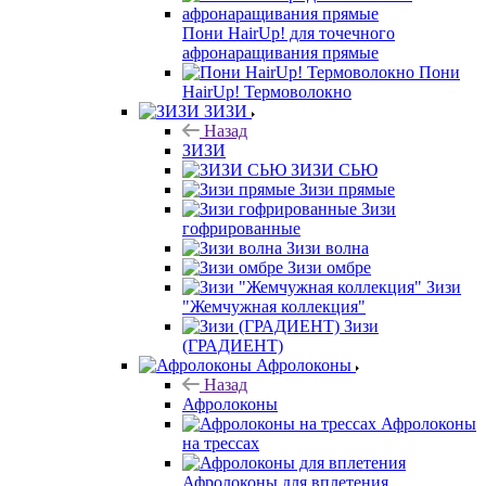
Пони HairUp! для точечного
афронаращивания прямые
Пони
HairUp! Термоволокно
ЗИЗИ
Назад
ЗИЗИ
ЗИЗИ СЬЮ
Зизи прямые
Зизи
гофрированные
Зизи волна
Зизи омбре
Зизи
"Жемчужная коллекция"
Зизи
(ГРАДИЕНТ)
Афролоконы
Назад
Афролоконы
Афролоконы
на трессах
Афролоконы для вплетения