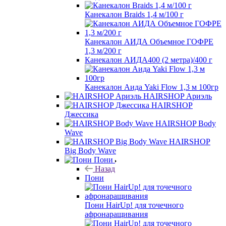
Канекалон Braids 1,4 м/100 г
Канекалон АИДА Объемное ГОФРЕ
1,3 м/200 г
Канекалон АИДА400 (2 метра)/400 г
Канекалон Аида Yaki Flow 1,3 м 100гр
HAIRSHOP Ариэль
HAIRSHOP
Джессика
HAIRSHOP Body
Wave
HAIRSHOP
Big Body Wave
Пони
Назад
Пони
Пони HairUp! для точечного
афронаращивания