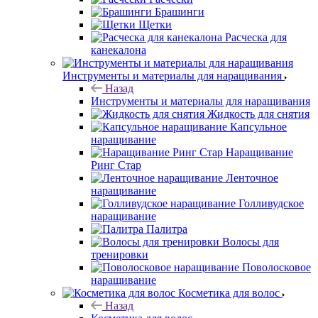
Брашинги
Щетки
Расческа для
канекалона
Инструменты и материалы для наращивания
Назад
Инструменты и материалы для наращивания
Жидкость для снятия
Капсульное
наращивание
Наращивание
Ринг Стар
Ленточное
наращивание
Голливудское
наращивание
Палитра
Волосы для
тренировки
Поволосковое
наращивание
Косметика для волос
Назад