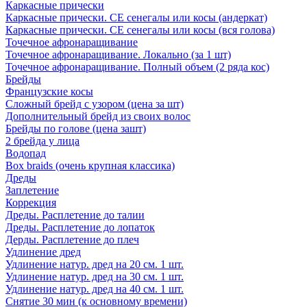
Каркасные прически
Каркасные прически. СЕ сенегалы или косы (андеркат)
Каркасные прически. СЕ сенегалы или косы (вся голова)
Точечное афронаращивание
Точечное афронаращивание. Локально (за 1 шт)
Точечное афронаращивание. Полный объем (2 ряда кос)
Брейды
Французские косы
Сложный брейд с узором (цена за шт)
Дополнительный брейд из своих волос
Брейды по голове (цена зашт)
2 брейда у лица
Водопад
Box braids (очень крупная классика)
Дреды
Заплетение
Коррекция
Дреды. Расплетение до талии
Дреды. Расплетение до лопаток
Дерды. Расплетение до плеч
Удлинение дред
Удлинение натур. дред на 20 см. 1 шт.
Удлинение натур. дред на 30 см. 1 шт.
Удлинение натур. дред на 40 см. 1 шт.
Снятие 30 мин (к основному времени)