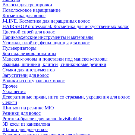
Волосы для тренировки
Поволосковое наращивание
Косметика для волос
J-LINE. Косметика для наращенных волос
HAIRSHOP professional. Косметика для искусственных волос
Цветной спрей для волос
Парикмахерские инструменты и материалы
Утюжки, плойки, фены, щипцы для волос
Пульверизаторы
Бритвы, лезвия, ножницы
Манекен-головы и подставки под манекен-головы
Зажимы, шпильки, клипсы, силиконовые резинки
Сумки для инструментов
Загустители для волос
Валики из натуральных волос
Прочее
Украшения
Декоративные пряди, нити со стразами, украшения для волос
Серьги
Шиньон на резинке MIO
Резинки для волос
Резинка-браслет для волос Invisibobble
3D косы из канекалона
Шапки для дред и кос
Бусинки, зажимы, украшения для афрокос