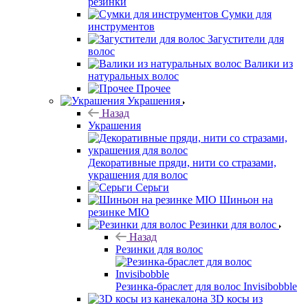
резинки
Сумки для
инструментов
Загустители для
волос
Валики из
натуральных волос
Прочее
Украшения
Назад
Украшения
Декоративные пряди, нити со стразами,
украшения для волос
Серьги
Шиньон на
резинке MIO
Резинки для волос
Назад
Резинки для волос
Резинка-браслет для волос Invisibobble
3D косы из