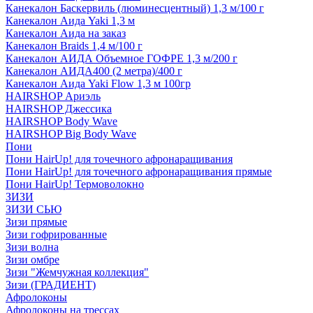
Канекалон Баскервиль (люминесцентный) 1,3 м/100 г
Канекалон Аида Yaki 1,3 м
Канекалон Аида на заказ
Канекалон Braids 1,4 м/100 г
Канекалон АИДА Объемное ГОФРЕ 1,3 м/200 г
Канекалон АИДА400 (2 метра)/400 г
Канекалон Аида Yaki Flow 1,3 м 100гр
HAIRSHOP Ариэль
HAIRSHOP Джессика
HAIRSHOP Body Wave
HAIRSHOP Big Body Wave
Пони
Пони HairUp! для точечного афронаращивания
Пони HairUp! для точечного афронаращивания прямые
Пони HairUp! Термоволокно
ЗИЗИ
ЗИЗИ СЬЮ
Зизи прямые
Зизи гофрированные
Зизи волна
Зизи омбре
Зизи "Жемчужная коллекция"
Зизи (ГРАДИЕНТ)
Афролоконы
Афролоконы на трессах