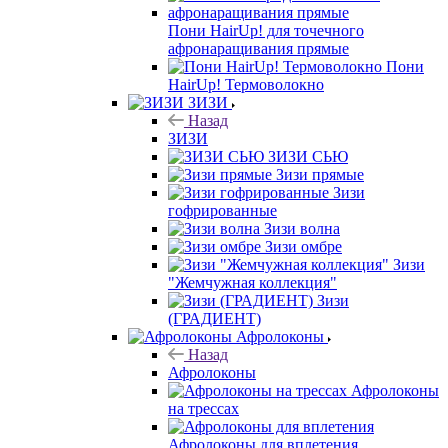
Пони HairUp! для точечного
афронаращивания прямые
Пони
HairUp! Термоволокно
ЗИЗИ
Назад
ЗИЗИ
ЗИЗИ СЬЮ
Зизи прямые
Зизи
гофрированные
Зизи волна
Зизи омбре
Зизи
"Жемчужная коллекция"
Зизи
(ГРАДИЕНТ)
Афролоконы
Назад
Афролоконы
Афролоконы
на трессах
Афролоконы для вплетения