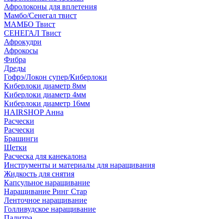
Афролоконы для вплетения
Мамбо/Сенегал твист
МАМБО Твист
СЕНЕГАЛ Твист
Афрокудри
Афрокосы
Фибра
Дреды
Гофрэ/Локон супер/Киберлоки
Киберлоки диаметр 8мм
Киберлоки диаметр 4мм
Киберлоки диаметр 16мм
HAIRSHOP Анна
Расчески
Расчески
Брашинги
Щетки
Расческа для канекалона
Инструменты и материалы для наращивания
Жидкость для снятия
Капсульное наращивание
Наращивание Ринг Стар
Ленточное наращивание
Голливудское наращивание
Палитра