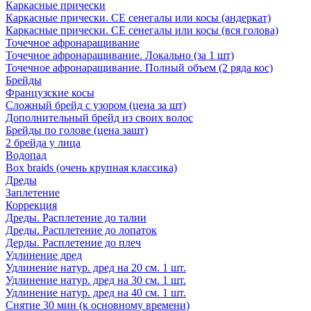
Каркасные прически
Каркасные прически. СЕ сенегалы или косы (андеркат)
Каркасные прически. СЕ сенегалы или косы (вся голова)
Точечное афронаращивание
Точечное афронаращивание. Локально (за 1 шт)
Точечное афронаращивание. Полный объем (2 ряда кос)
Брейды
Французские косы
Сложный брейд с узором (цена за шт)
Дополнительный брейд из своих волос
Брейды по голове (цена зашт)
2 брейда у лица
Водопад
Box braids (очень крупная классика)
Дреды
Заплетение
Коррекция
Дреды. Расплетение до талии
Дреды. Расплетение до лопаток
Дерды. Расплетение до плеч
Удлинение дред
Удлинение натур. дред на 20 см. 1 шт.
Удлинение натур. дред на 30 см. 1 шт.
Удлинение натур. дред на 40 см. 1 шт.
Снятие 30 мин (к основному времени)