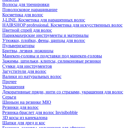
Волосы для тренировки
Поволосковое наращивание
Косметика для волос
J-LINE. Косметика для наращенных волос
HAIRSHOP professional. Косметика для искусственных волос
Цветной спрей для волос
Парикмахерские инструменты и материалы
Утюжки, плойки, фены, щипцы для волос
Пульверизаторы
Бритвы, лезвия, ножницы
Манекен-головы и подставки под манекен-головы
Зажимы, шпильки, клипсы, силиконовые резинки
Сумки для инструментов
Загустители для волос
Валики из натуральных волос
Прочее
Украшения
Декоративные пряди, нити со стразами, украшения для волос
Серьги
Шиньон на резинке MIO
Резинки для волос
Резинка-браслет для волос Invisibobble
3D косы из канекалона
Шапки для дред и кос
Бусинки, зажимы, украшения для афрокос