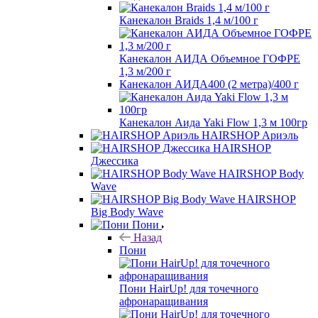
Канекалон Braids 1,4 м/100 г
Канекалон АИДА Объемное ГОФРЕ
1,3 м/200 г
Канекалон АИДА400 (2 метра)/400 г
Канекалон Аида Yaki Flow 1,3 м 100гр
HAIRSHOP Ариэль
HAIRSHOP
Джессика
HAIRSHOP Body
Wave
HAIRSHOP
Big Body Wave
Пони
Назад
Пони
Пони HairUp! для точечного
афронаращивания