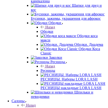
канекалона
Шапки для дред и
кос
Бусинки, зажимы, украшения для афрокос
Ободки
Назад
Ободки
Ободки коса
макси
Ободки. Диадема
Ободки Коса
Classic
Заколки
Ресницы
Назад
Ресницы
РЕСНИЦЫ. Наборы LORA LASH
РЕСНИЦЫ накладные LORA LASH
Шпильки и
невидимки
Салоны
Назад