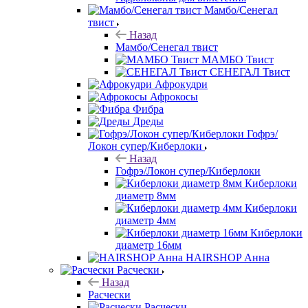
Мамбо/Сенегал
твист
Назад
Мамбо/Сенегал твист
МАМБО Твист
СЕНЕГАЛ Твист
Афрокудри
Афрокосы
Фибра
Дреды
Гофрэ/
Локон супер/Киберлоки
Назад
Гофрэ/Локон супер/Киберлоки
Киберлоки
диаметр 8мм
Киберлоки
диаметр 4мм
Киберлоки
диаметр 16мм
HAIRSHOP Анна
Расчески
Назад
Расчески
Расчески