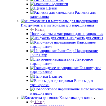
Брашинги
Щетки
Расческа для
канекалона
Инструменты и материалы для наращивания
Назад
Инструменты и материалы для наращивания
Жидкость для снятия
Капсульное
наращивание
Наращивание
Ринг Стар
Ленточное
наращивание
Голливудское
наращивание
Палитра
Волосы для
тренировки
Поволосковое
наращивание
Косметика для волос
Назад