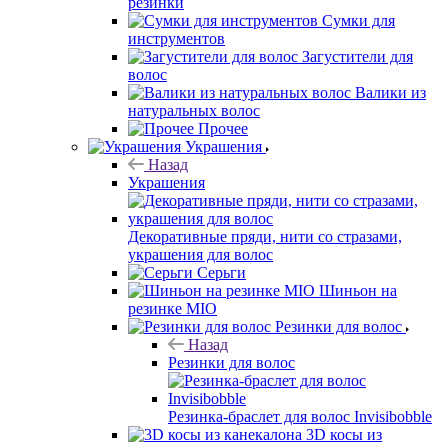
резинки
Сумки для
инструментов
Загустители для
волос
Валики из
натуральных волос
Прочее
Украшения
Назад
Украшения
Декоративные пряди, нити со стразами,
украшения для волос
Серьги
Шиньон на
резинке MIO
Резинки для волос
Назад
Резинки для волос
Резинка-браслет для волос Invisibobble
3D косы из