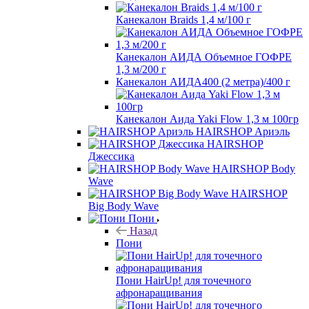
Канекалон Braids 1,4 м/100 г
Канекалон АИДА Объемное ГОФРЕ
1,3 м/200 г
Канекалон АИДА400 (2 метра)/400 г
Канекалон Аида Yaki Flow 1,3 м 100гр
HAIRSHOP Ариэль
HAIRSHOP
Джессика
HAIRSHOP Body
Wave
HAIRSHOP
Big Body Wave
Пони
Назад
Пони
Пони HairUp! для точечного
афронаращивания