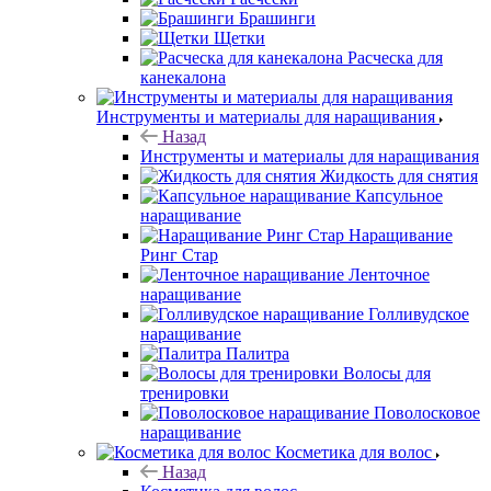
Брашинги
Щетки
Расческа для
канекалона
Инструменты и материалы для наращивания
Назад
Инструменты и материалы для наращивания
Жидкость для снятия
Капсульное
наращивание
Наращивание
Ринг Стар
Ленточное
наращивание
Голливудское
наращивание
Палитра
Волосы для
тренировки
Поволосковое
наращивание
Косметика для волос
Назад