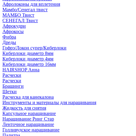
Афролоконы для вплетения
Мамбо/Сенегал твист
МАМБО Твист
СЕНЕГАЛ Твист
Афрокудри
Афрокосы
Фибра
Дреды
Гофрэ/Локон супер/Киберлоки
Киберлоки диаметр 8мм
Киберлоки диаметр 4мм
Киберлоки диаметр 16мм
HAIRSHOP Анна
Расчески
Расчески
Брашинги
Щетки
Расческа для канекалона
Инструменты и материалы для наращивания
Жидкость для снятия
Капсульное наращивание
Наращивание Ринг Стар
Ленточное наращивание
Голливудское наращивание
Палитра