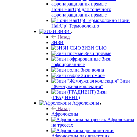
Пони HairUp! для точечного
афронаращивания прямые
Пони
HairUp! Термоволокно
ЗИЗИ
Назад
ЗИЗИ
ЗИЗИ СЬЮ
Зизи прямые
Зизи
гофрированные
Зизи волна
Зизи омбре
Зизи
"Жемчужная коллекция"
Зизи
(ГРАДИЕНТ)
Афролоконы
Назад
Афролоконы
Афролоконы
на трессах
Афролоконы для вплетения