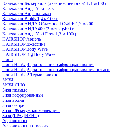
Канекалон Баскервиль (люминесцентный) 1,3 м/100 г
Канекалон Аида Yaki 1,3 м
Канекалон Аида на заказ
Канекалон Braids 1,4 м/100 г
Канекалон АИДА Объемное ГОФРЕ 1,3 м/200 г
Канекалон АИДА400 (2 метра)/400 г
Канекалон Аида Yaki Flow 1,3 м 100гр
HAIRSHOP Ариэль
HAIRSHOP Джессика
HAIRSHOP Body Wave
HAIRSHOP Big Body Wave
Пони
Пони HairUp! для точечного афронаращивания
Пони HairUp! для точечного афронаращивания прямые
Пони HairUp! Термоволокно
ЗИЗИ
ЗИЗИ СЬЮ
Зизи прямые
Зизи гофрированные
Зизи волна
Зизи омбре
Зизи "Жемчужная коллекция"
Зизи (ГРАДИЕНТ)
Афролоконы
Афролоконы на трессах