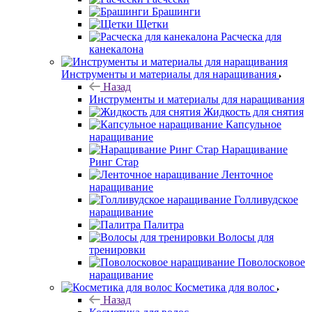
Брашинги
Щетки
Расческа для
канекалона
Инструменты и материалы для наращивания
Назад
Инструменты и материалы для наращивания
Жидкость для снятия
Капсульное
наращивание
Наращивание
Ринг Стар
Ленточное
наращивание
Голливудское
наращивание
Палитра
Волосы для
тренировки
Поволосковое
наращивание
Косметика для волос
Назад