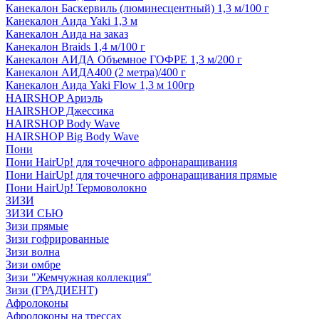
Канекалон Баскервиль (люминесцентный) 1,3 м/100 г
Канекалон Аида Yaki 1,3 м
Канекалон Аида на заказ
Канекалон Braids 1,4 м/100 г
Канекалон АИДА Объемное ГОФРЕ 1,3 м/200 г
Канекалон АИДА400 (2 метра)/400 г
Канекалон Аида Yaki Flow 1,3 м 100гр
HAIRSHOP Ариэль
HAIRSHOP Джессика
HAIRSHOP Body Wave
HAIRSHOP Big Body Wave
Пони
Пони HairUp! для точечного афронаращивания
Пони HairUp! для точечного афронаращивания прямые
Пони HairUp! Термоволокно
ЗИЗИ
ЗИЗИ СЬЮ
Зизи прямые
Зизи гофрированные
Зизи волна
Зизи омбре
Зизи "Жемчужная коллекция"
Зизи (ГРАДИЕНТ)
Афролоконы
Афролоконы на трессах