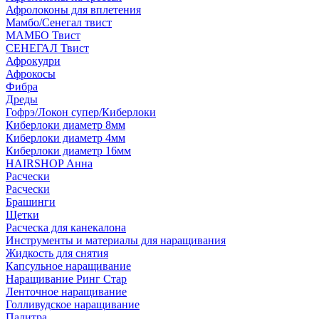
Афролоконы для вплетения
Мамбо/Сенегал твист
МАМБО Твист
СЕНЕГАЛ Твист
Афрокудри
Афрокосы
Фибра
Дреды
Гофрэ/Локон супер/Киберлоки
Киберлоки диаметр 8мм
Киберлоки диаметр 4мм
Киберлоки диаметр 16мм
HAIRSHOP Анна
Расчески
Расчески
Брашинги
Щетки
Расческа для канекалона
Инструменты и материалы для наращивания
Жидкость для снятия
Капсульное наращивание
Наращивание Ринг Стар
Ленточное наращивание
Голливудское наращивание
Палитра