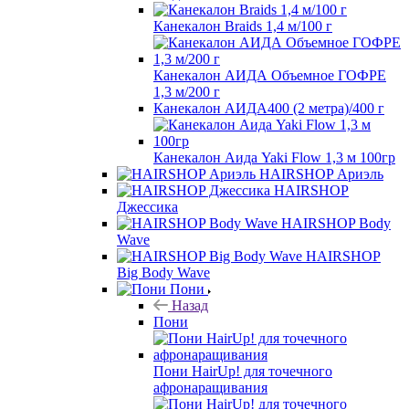
Канекалон Braids 1,4 м/100 г
Канекалон АИДА Объемное ГОФРЕ
1,3 м/200 г
Канекалон АИДА400 (2 метра)/400 г
Канекалон Аида Yaki Flow 1,3 м 100гр
HAIRSHOP Ариэль
HAIRSHOP
Джессика
HAIRSHOP Body
Wave
HAIRSHOP
Big Body Wave
Пони
Назад
Пони
Пони HairUp! для точечного
афронаращивания