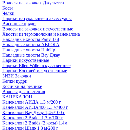
Волосы на заколках Джульетта
Косы
Чёлки
Парики натуральные и аксессуары
Височные пряди
Волосы на заколках искусственные
Хвосты из термоволокна и канекалона
Накладные хвосты Party Tail
Накладные хвосты АВРОРА
Накладные хвосты HairUp!
Накладные хвосты Вау Джау
Парики искусственные
Парики Ellen Wille искусственные
Парики Косплей искусственные
ЗИЗИ Заколки
Кепки кудри
Косички на резинке
Волосы для плетения
КАНЕКАЛОН
Канекалон АИДА 1,3 м/200 г
Канекалон АИДА400 1,3 м/400 г
Канекалон Вау Джау 1,4м/100 г
Канекалон 2 Braids 1,3 м/100 г
Канекалон 2 Braids (2 косы) 1.4м
Канекалон Шадэ 1,3 м/200 г