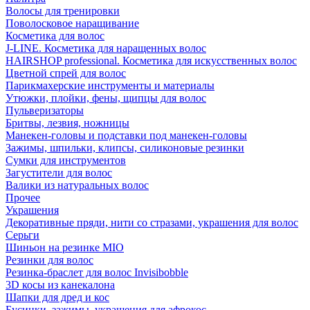
Волосы для тренировки
Поволосковое наращивание
Косметика для волос
J-LINE. Косметика для наращенных волос
HAIRSHOP professional. Косметика для искусственных волос
Цветной спрей для волос
Парикмахерские инструменты и материалы
Утюжки, плойки, фены, щипцы для волос
Пульверизаторы
Бритвы, лезвия, ножницы
Манекен-головы и подставки под манекен-головы
Зажимы, шпильки, клипсы, силиконовые резинки
Сумки для инструментов
Загустители для волос
Валики из натуральных волос
Прочее
Украшения
Декоративные пряди, нити со стразами, украшения для волос
Серьги
Шиньон на резинке MIO
Резинки для волос
Резинка-браслет для волос Invisibobble
3D косы из канекалона
Шапки для дред и кос
Бусинки, зажимы, украшения для афрокос