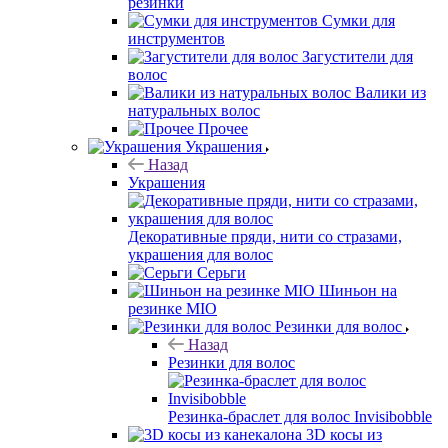
резинки
Сумки для
инструментов
Загустители для
волос
Валики из
натуральных волос
Прочее
Украшения
Назад
Украшения
Декоративные пряди, нити со стразами,
украшения для волос
Серьги
Шиньон на
резинке MIO
Резинки для волос
Назад
Резинки для волос
Резинка-браслет для волос Invisibobble
3D косы из