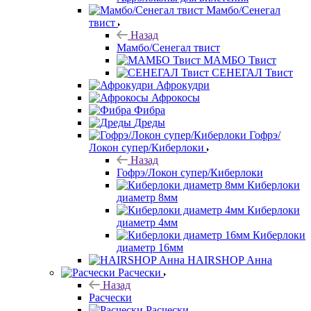
Мамбо/Сенегал
твист
Назад
Мамбо/Сенегал твист
МАМБО Твист
СЕНЕГАЛ Твист
Афрокудри
Афрокосы
Фибра
Дреды
Гофрэ/
Локон супер/Киберлоки
Назад
Гофрэ/Локон супер/Киберлоки
Киберлоки
диаметр 8мм
Киберлоки
диаметр 4мм
Киберлоки
диаметр 16мм
HAIRSHOP Анна
Расчески
Назад
Расчески
Расчески