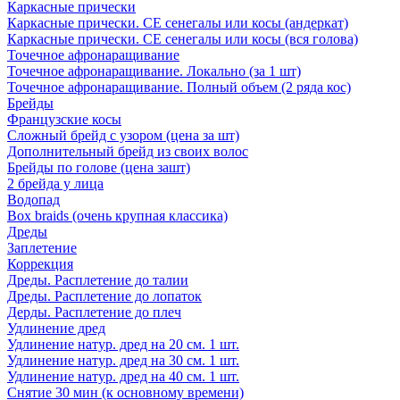
Каркасные прически
Каркасные прически. СЕ сенегалы или косы (андеркат)
Каркасные прически. СЕ сенегалы или косы (вся голова)
Точечное афронаращивание
Точечное афронаращивание. Локально (за 1 шт)
Точечное афронаращивание. Полный объем (2 ряда кос)
Брейды
Французские косы
Сложный брейд с узором (цена за шт)
Дополнительный брейд из своих волос
Брейды по голове (цена зашт)
2 брейда у лица
Водопад
Box braids (очень крупная классика)
Дреды
Заплетение
Коррекция
Дреды. Расплетение до талии
Дреды. Расплетение до лопаток
Дерды. Расплетение до плеч
Удлинение дред
Удлинение натур. дред на 20 см. 1 шт.
Удлинение натур. дред на 30 см. 1 шт.
Удлинение натур. дред на 40 см. 1 шт.
Снятие 30 мин (к основному времени)