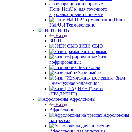
Пони HairUp! для точечного
афронаращивания прямые
Пони
HairUp! Термоволокно
ЗИЗИ
Назад
ЗИЗИ
ЗИЗИ СЬЮ
Зизи прямые
Зизи
гофрированные
Зизи волна
Зизи омбре
Зизи
"Жемчужная коллекция"
Зизи
(ГРАДИЕНТ)
Афролоконы
Назад
Афролоконы
Афролоконы
на трессах
Афролоконы для вплетения