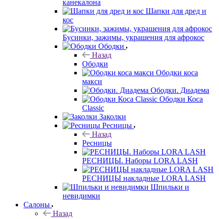
канекалона
Шапки для дред и
кос
Бусинки, зажимы, украшения для афрокос
Ободки
Назад
Ободки
Ободки коса
макси
Ободки. Диадема
Ободки Коса
Classic
Заколки
Ресницы
Назад
Ресницы
РЕСНИЦЫ. Наборы LORA LASH
РЕСНИЦЫ накладные LORA LASH
Шпильки и
невидимки
Салоны
Назад