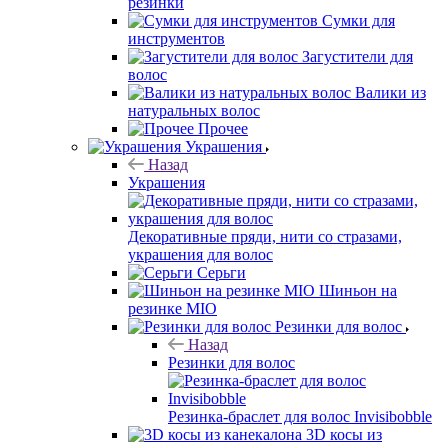
резинки
Сумки для
инструментов
Загустители для
волос
Валики из
натуральных волос
Прочее
Украшения
Назад
Украшения
Декоративные пряди, нити со стразами,
украшения для волос
Серьги
Шиньон на
резинке MIO
Резинки для волос
Назад
Резинки для волос
Резинка-браслет для волос Invisibobble
3D косы из