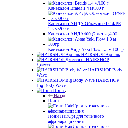
Канекалон Braids 1,4 м/100 г
Канекалон АИДА Объемное ГОФРЕ
1,3 м/200 г
Канекалон АИДА400 (2 метра)/400 г
Канекалон Аида Yaki Flow 1,3 м 100гр
HAIRSHOP Ариэль
HAIRSHOP
Джессика
HAIRSHOP Body
Wave
HAIRSHOP
Big Body Wave
Пони
Назад
Пони
Пони HairUp! для точечного
афронаращивания