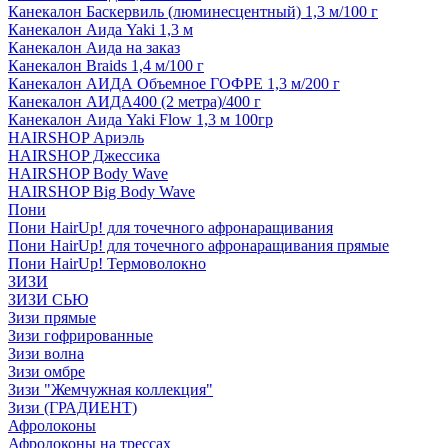
Канекалон Баскервиль (люминесцентный) 1,3 м/100 г
Канекалон Аида Yaki 1,3 м
Канекалон Аида на заказ
Канекалон Braids 1,4 м/100 г
Канекалон АИДА Объемное ГОФРЕ 1,3 м/200 г
Канекалон АИДА400 (2 метра)/400 г
Канекалон Аида Yaki Flow 1,3 м 100гр
HAIRSHOP Ариэль
HAIRSHOP Джессика
HAIRSHOP Body Wave
HAIRSHOP Big Body Wave
Пони
Пони HairUp! для точечного афронаращивания
Пони HairUp! для точечного афронаращивания прямые
Пони HairUp! Термоволокно
ЗИЗИ
ЗИЗИ СЬЮ
Зизи прямые
Зизи гофрированные
Зизи волна
Зизи омбре
Зизи "Жемчужная коллекция"
Зизи (ГРАДИЕНТ)
Афролоконы
Афролоконы на трессах