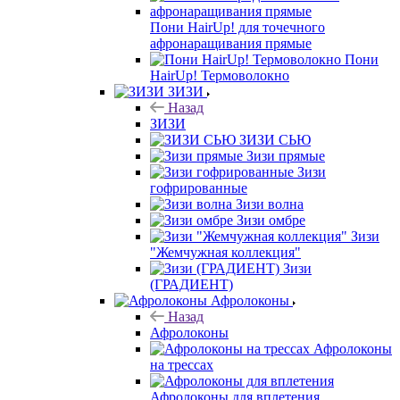
Пони HairUp! для точечного
афронаращивания прямые
Пони
HairUp! Термоволокно
ЗИЗИ
Назад
ЗИЗИ
ЗИЗИ СЬЮ
Зизи прямые
Зизи
гофрированные
Зизи волна
Зизи омбре
Зизи
"Жемчужная коллекция"
Зизи
(ГРАДИЕНТ)
Афролоконы
Назад
Афролоконы
Афролоконы
на трессах
Афролоконы для вплетения