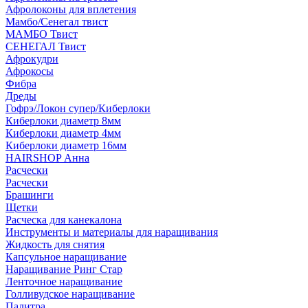
Афролоконы для вплетения
Мамбо/Сенегал твист
МАМБО Твист
СЕНЕГАЛ Твист
Афрокудри
Афрокосы
Фибра
Дреды
Гофрэ/Локон супер/Киберлоки
Киберлоки диаметр 8мм
Киберлоки диаметр 4мм
Киберлоки диаметр 16мм
HAIRSHOP Анна
Расчески
Расчески
Брашинги
Щетки
Расческа для канекалона
Инструменты и материалы для наращивания
Жидкость для снятия
Капсульное наращивание
Наращивание Ринг Стар
Ленточное наращивание
Голливудское наращивание
Палитра