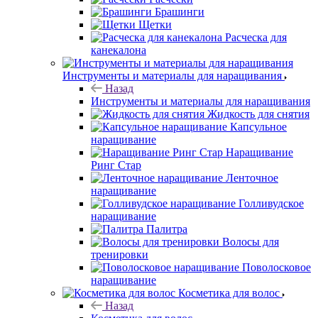
Брашинги
Щетки
Расческа для
канекалона
Инструменты и материалы для наращивания
Назад
Инструменты и материалы для наращивания
Жидкость для снятия
Капсульное
наращивание
Наращивание
Ринг Стар
Ленточное
наращивание
Голливудское
наращивание
Палитра
Волосы для
тренировки
Поволосковое
наращивание
Косметика для волос
Назад