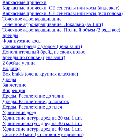
Каркасные прически
Каркасные прически. СЕ сенегалы или косы (андеркат)
Каркасные прически. СЕ сенегалы или косы (вся голова)
Точечное афронаращивание
Точечное афронаращивание. Локально (за 1 шт)
Точечное афронаращивание. Полный объем (2 ряда кос)
Брейды
Французские косы
Сложный брейд с узором (цена за шт)
Дополнительный брейд из своих волос
Брейды по голове (цена зашт)
2 брейда у лица
Водопад
Box braids (очень крупная классика)
Дреды
Заплетение
Коррекция
Дреды. Расплетение до талии
Дреды. Расплетение до лопаток
Дерды. Расплетение до плеч
Удлинение дред
Удлинение натур. дред на 20 см. 1 шт.
Удлинение натур. дред на 30 см. 1 шт.
Удлинение натур. дред на 40 см. 1 шт.
Снятие 30 мин (к основному времени)