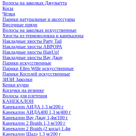
Волосы на заколках Джульетта
Косы
Чёлки
Парики натуральные и аксессуары
Височные пряди
Волосы на заколках искусственные
Хвосты из термоволокна и канекалона
Накладные хвосты Party Tail
Накладные хвосты АВРОРА
Накладные хвосты HairUp!
Накладные хвосты Вау Джау
Парики искусственные
Парики Ellen Wille искусственные
Парики Косплей искусственные
ЗИЗИ Заколки
Кепки кудри
Косички на резинке
Волосы для плетения
КАНЕКАЛОН
Канекалон АИДА 1,3 м/200 г
Канекалон АИДА400 1,3 м/400 г
Канекалон Вау Джау 1,4м/100 г
Канекалон 2 Braids 1,3 м/100 г
Канекалон 2 Braids (2 косы) 1.4м
Канекалон Шадэ 1,3 м/200 г