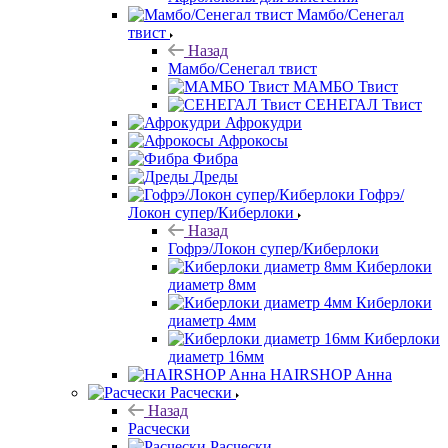
Мамбо/Сенегал
твист
Назад
Мамбо/Сенегал твист
МАМБО Твист
СЕНЕГАЛ Твист
Афрокудри
Афрокосы
Фибра
Дреды
Гофрэ/
Локон супер/Киберлоки
Назад
Гофрэ/Локон супер/Киберлоки
Киберлоки
диаметр 8мм
Киберлоки
диаметр 4мм
Киберлоки
диаметр 16мм
HAIRSHOP Анна
Расчески
Назад
Расчески
Расчески