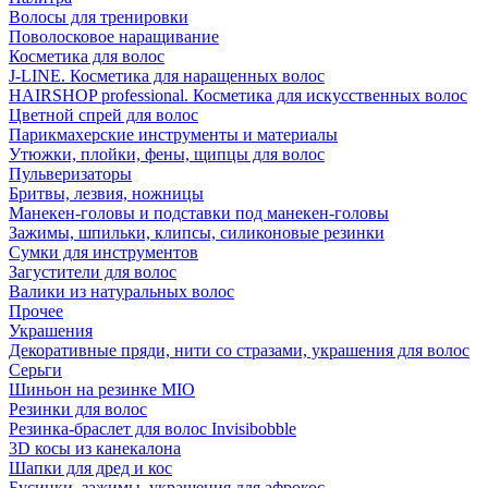
Волосы для тренировки
Поволосковое наращивание
Косметика для волос
J-LINE. Косметика для наращенных волос
HAIRSHOP professional. Косметика для искусственных волос
Цветной спрей для волос
Парикмахерские инструменты и материалы
Утюжки, плойки, фены, щипцы для волос
Пульверизаторы
Бритвы, лезвия, ножницы
Манекен-головы и подставки под манекен-головы
Зажимы, шпильки, клипсы, силиконовые резинки
Сумки для инструментов
Загустители для волос
Валики из натуральных волос
Прочее
Украшения
Декоративные пряди, нити со стразами, украшения для волос
Серьги
Шиньон на резинке MIO
Резинки для волос
Резинка-браслет для волос Invisibobble
3D косы из канекалона
Шапки для дред и кос
Бусинки, зажимы, украшения для афрокос