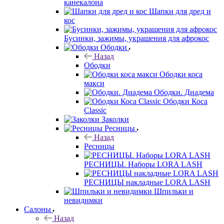
канекалона
Шапки для дред и
кос
Бусинки, зажимы, украшения для афрокос
Ободки
Назад
Ободки
Ободки коса
макси
Ободки. Диадема
Ободки Коса
Classic
Заколки
Ресницы
Назад
Ресницы
РЕСНИЦЫ. Наборы LORA LASH
РЕСНИЦЫ накладные LORA LASH
Шпильки и
невидимки
Салоны
Назад