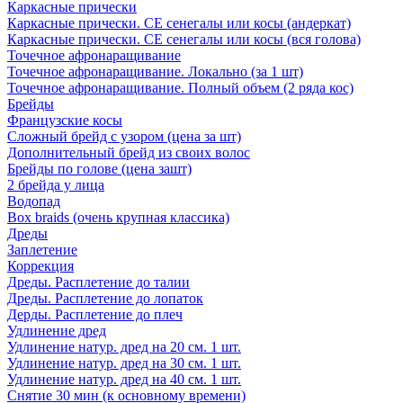
Каркасные прически
Каркасные прически. СЕ сенегалы или косы (андеркат)
Каркасные прически. СЕ сенегалы или косы (вся голова)
Точечное афронаращивание
Точечное афронаращивание. Локально (за 1 шт)
Точечное афронаращивание. Полный объем (2 ряда кос)
Брейды
Французские косы
Сложный брейд с узором (цена за шт)
Дополнительный брейд из своих волос
Брейды по голове (цена зашт)
2 брейда у лица
Водопад
Box braids (очень крупная классика)
Дреды
Заплетение
Коррекция
Дреды. Расплетение до талии
Дреды. Расплетение до лопаток
Дерды. Расплетение до плеч
Удлинение дред
Удлинение натур. дред на 20 см. 1 шт.
Удлинение натур. дред на 30 см. 1 шт.
Удлинение натур. дред на 40 см. 1 шт.
Снятие 30 мин (к основному времени)