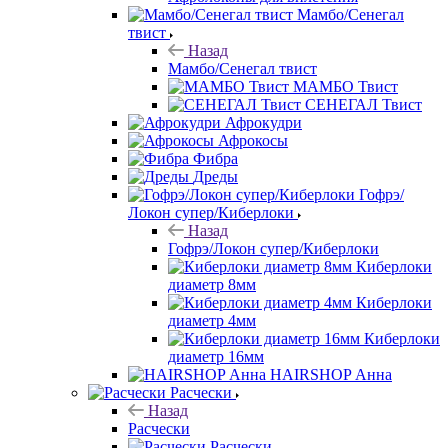
Мамбо/Сенегал
твист
Назад
Мамбо/Сенегал твист
МАМБО Твист
СЕНЕГАЛ Твист
Афрокудри
Афрокосы
Фибра
Дреды
Гофрэ/
Локон супер/Киберлоки
Назад
Гофрэ/Локон супер/Киберлоки
Киберлоки
диаметр 8мм
Киберлоки
диаметр 4мм
Киберлоки
диаметр 16мм
HAIRSHOP Анна
Расчески
Назад
Расчески
Расчески