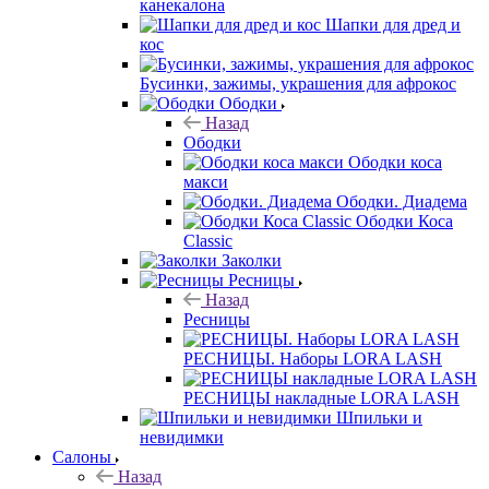
канекалона
Шапки для дред и
кос
Бусинки, зажимы, украшения для афрокос
Ободки
Назад
Ободки
Ободки коса
макси
Ободки. Диадема
Ободки Коса
Classic
Заколки
Ресницы
Назад
Ресницы
РЕСНИЦЫ. Наборы LORA LASH
РЕСНИЦЫ накладные LORA LASH
Шпильки и
невидимки
Салоны
Назад