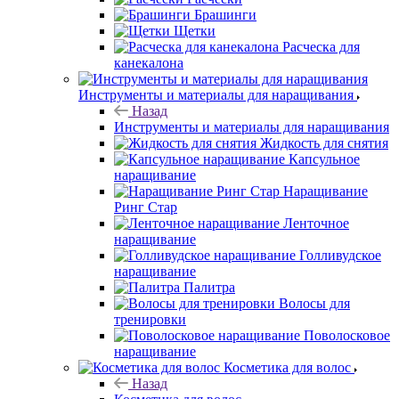
Брашинги
Щетки
Расческа для
канекалона
Инструменты и материалы для наращивания
Назад
Инструменты и материалы для наращивания
Жидкость для снятия
Капсульное
наращивание
Наращивание
Ринг Стар
Ленточное
наращивание
Голливудское
наращивание
Палитра
Волосы для
тренировки
Поволосковое
наращивание
Косметика для волос
Назад