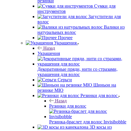
резинки
Сумки для
инструментов
Загустители для
волос
Валики из
натуральных волос
Прочее
Украшения
Назад
Украшения
Декоративные пряди, нити со стразами,
украшения для волос
Серьги
Шиньон на
резинке MIO
Резинки для волос
Назад
Резинки для волос
Резинка-браслет для волос Invisibobble
3D косы из