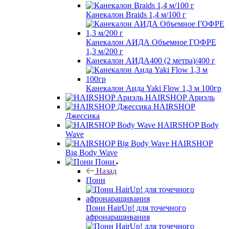
Канекалон Braids 1,4 м/100 г
Канекалон АИДА Объемное ГОФРЕ
1,3 м/200 г
Канекалон АИДА400 (2 метра)/400 г
Канекалон Аида Yaki Flow 1,3 м 100гр
HAIRSHOP Ариэль
HAIRSHOP
Джессика
HAIRSHOP Body
Wave
HAIRSHOP
Big Body Wave
Пони
Назад
Пони
Пони HairUp! для точечного
афронаращивания