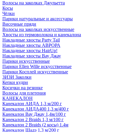
Волосы на заколках Джульетта
Косы
Чёлки
Парики натуральные и аксессуары
Височные пряди
Волосы на заколках искусственные
Хвосты из термоволокна и канекалона
Накладные хвосты Party Tail
Накладные хвосты АВРОРА
Накладные хвосты HairUp!
Накладные хвосты Вау Джау
Парики искусственные
Парики Ellen Wille искусственные
Парики Косплей искусственные
ЗИЗИ Заколки
Кепки кудри
Косички на резинке
Волосы для плетения
КАНЕКАЛОН
Канекалон АИДА 1,3 м/200 г
Канекалон АИДА400 1,3 м/400 г
Канекалон Вау Джау 1,4м/100 г
Канекалон 2 Braids 1,3 м/100 г
Канекалон 2 Braids (2 косы) 1.4м
Канекалон Шадэ 1,3 м/200 г