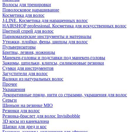
Волосы для тренировки
Поволосковое наращивание
Косметика для волос
J-LINE. Косметика для наращенных волос
HAIRSHOP professional. Косметика для искусственных волос
Цветной спрей для волос
Парикмахерские инструменты и материалы
Утюжки, плойки, фены, щипцы для волос
Пульверизаторы
Бритвы, лезвия, ножницы
Манекен-головы и подставки под манекен-головы
Зажимы, шпильки, клипсы, силиконовые резинки
Сумки для инструментов
Загустители для волос
Валики из натуральных волос
Прочее
Украшения
Декоративные пряди, нити со стразами, украшения для волос
Серьги
Шиньон на резинке MIO
Резинки для волос
Резинка-браслет для волос Invisibobble
3D косы из канекалона
Шапки для дред и кос
Бусинки, зажимы, украшения для афрокос