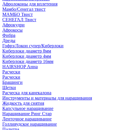
Афролоконы для вплетения
Мамбо/Сенегал твист
МАМБО Твист
СЕНЕГАЛ Твист
Афрокудри
Афрокосы
Фибра
Дреды
Гофрэ/Локон супер/Киберлоки
Киберлоки диаметр 8мм
Киберлоки диаметр 4мм
Киберлоки диаметр 16мм
HAIRSHOP Анна
Расчески
Расчески
Брашинги
Щетки
Расческа для канекалона
Инструменты и материалы для наращивания
Жидкость для снятия
Капсульное наращивание
Наращивание Ринг Стар
Ленточное наращивание
Голливудское наращивание
Палитра