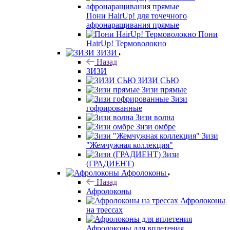
Пони HairUp! для точечного
афронаращивания прямые
Пони
HairUp! Термоволокно
ЗИЗИ
Назад
ЗИЗИ
ЗИЗИ СЬЮ
Зизи прямые
Зизи
гофрированные
Зизи волна
Зизи омбре
Зизи
"Жемчужная коллекция"
Зизи
(ГРАДИЕНТ)
Афролоконы
Назад
Афролоконы
Афролоконы
на трессах
Афролоконы для вплетения