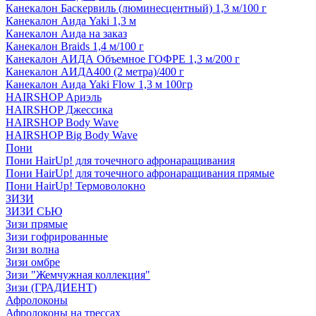
Канекалон Баскервиль (люминесцентный) 1,3 м/100 г
Канекалон Аида Yaki 1,3 м
Канекалон Аида на заказ
Канекалон Braids 1,4 м/100 г
Канекалон АИДА Объемное ГОФРЕ 1,3 м/200 г
Канекалон АИДА400 (2 метра)/400 г
Канекалон Аида Yaki Flow 1,3 м 100гр
HAIRSHOP Ариэль
HAIRSHOP Джессика
HAIRSHOP Body Wave
HAIRSHOP Big Body Wave
Пони
Пони HairUp! для точечного афронаращивания
Пони HairUp! для точечного афронаращивания прямые
Пони HairUp! Термоволокно
ЗИЗИ
ЗИЗИ СЬЮ
Зизи прямые
Зизи гофрированные
Зизи волна
Зизи омбре
Зизи "Жемчужная коллекция"
Зизи (ГРАДИЕНТ)
Афролоконы
Афролоконы на трессах